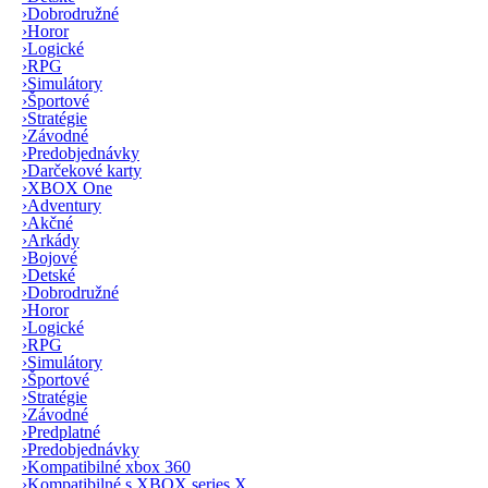
›
Dobrodružné
›
Horor
›
Logické
›
RPG
›
Simulátory
›
Športové
›
Stratégie
›
Závodné
›
Predobjednávky
›
Darčekové karty
›
XBOX One
›
Adventury
›
Akčné
›
Arkády
›
Bojové
›
Detské
›
Dobrodružné
›
Horor
›
Logické
›
RPG
›
Simulátory
›
Športové
›
Stratégie
›
Závodné
›
Predplatné
›
Predobjednávky
›
Kompatibilné xbox 360
›
Kompatibilné s XBOX series X