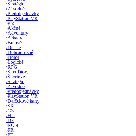
›
Stratégie
›
Závodné
›
Predobjednávky
›
PlayStation VR
›
PS5
›
Akčné
›
Adventury
›
Arkády
›
Bojové
›
Detské
›
Dobrodružné
›
Horor
›
Logické
›
RPG
›
Simulátory
›
Športové
›
Stratégie
›
Závodné
›
Predobjednávky
›
PlayStation VR
›
Darčekové karty
›
SK
›
CZ
›
HU
›
DE
›
RON
›
FR
›
PT