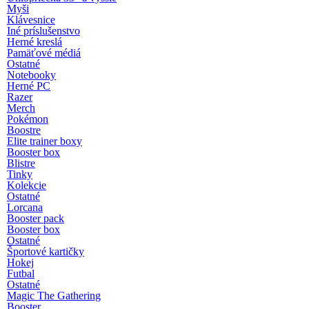
Myši
Klávesnice
Iné príslušenstvo
Herné kreslá
Pamäťové médiá
Ostatné
Notebooky
Herné PC
Razer
Merch
Pokémon
Boostre
Elite trainer boxy
Booster box
Blistre
Tinky
Kolekcie
Ostatné
Lorcana
Booster pack
Booster box
Ostatné
Športové kartičky
Hokej
Futbal
Ostatné
Magic The Gathering
Booster