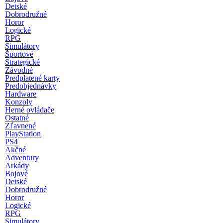
Detské
Dobrodružné
Horor
Logické
RPG
Simulátory
Športové
Strategické
Závodné
Predplatené karty
Predobjednávky
Hardware
Konzoly
Herné ovládače
Ostatné
Zľavnené
PlayStation
PS4
Akčné
Adventury
Arkády
Bojové
Detské
Dobrodružné
Horor
Logické
RPG
Simulátory