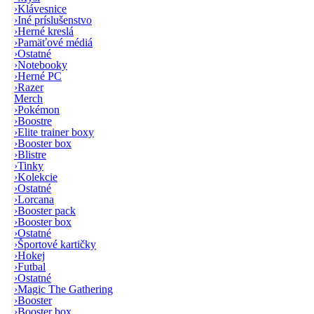
›
Klávesnice
›
Iné príslušenstvo
›
Herné kreslá
›
Pamäťové médiá
›
Ostatné
›
Notebooky
›
Herné PC
›
Razer
Merch
›
Pokémon
›
Boostre
›
Elite trainer boxy
›
Booster box
›
Blistre
›
Tinky
›
Kolekcie
›
Ostatné
›
Lorcana
›
Booster pack
›
Booster box
›
Ostatné
›
Športové kartičky
›
Hokej
›
Futbal
›
Ostatné
›
Magic The Gathering
›
Booster
›
Booster box