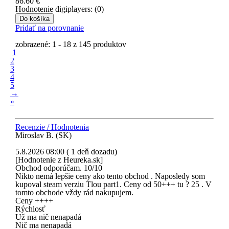
86.60
€
Hodnotenie digiplayers: (0)
Do košíka
Pridať na porovnanie
zobrazené: 1 - 18 z 145 produktov
1
2
3
4
5
→
»
Recenzie / Hodnotenia
Miroslav B. (SK)
5.8.2026 08:00 ( 1 deň dozadu)
[Hodnotenie z Heureka.sk]
Obchod odporúčam. 10/10
Nikto nemá lepšie ceny ako tento obchod . Naposledy som
kupoval steam verziu Tlou part1. Ceny od 50+++ tu ? 25 . V
tomto obchode vždy rád nakupujem.
Ceny ++++
Rýchlosť
Už ma nič nenapadá
Nič ma nenapadá