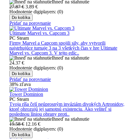
Ihneď na stiahnutie
27.87 €
3.89
€
Hodnotenie digiplayers: (0)
Do košíka
Pridať na porovnanie
Ultimate Marvel vs. Capcom 3
PC Steam
Firmy Marvel a Capcom spojili sily, aby vytvorili
najstrhujúce turnaje 3 na 3 všetkých čias v hre Ultimate
Marvel vs. Capcom 3. V tejto edíc..
Ihneď na stiahnutie
24.37
€
Hodnotenie digiplayers: (0)
Do košíka
Pridať na porovnanie
38% zľava
Tower Dominion
PC Steam
Tvoja ríša čelí neúprosným inváziám divokých Artronidov,
ktoré ohrozujú jej samotnú existenciu. Ako veliteľ si
poslednou líniou obrany proti..
Ihneď na stiahnutie
19.58 €
12.16
€
Hodnotenie digiplayers: (0)
Do košíka