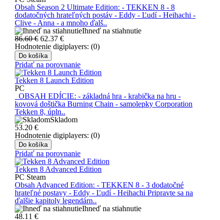
Obsah Season 2 Ultimate Edition: - TEKKEN 8 - 8
dodatočných hrateľných postáv - Eddy - Ľudí - Heihachi -
Clive - Anna - a mnoho ďalš..
Ihneď na stiahnutie
86.60 €
62.37
€
Hodnotenie digiplayers: (0)
Do košíka
Pridať na porovnanie
Tekken 8 Launch Edition
PC
OBSAH EDÍCIE: - základná hra - krabička na hru -
kovová doštička Burning Chain - samolepky Corporation
Tekken 8, úpln..
Skladom
53.20
€
Hodnotenie digiplayers: (0)
Do košíka
Pridať na porovnanie
Tekken 8 Advanced Edition
PC Steam
Obsah Advanced Edition: - TEKKEN 8 - 3 dodatočné
hrateľné postavy - Eddy - Ľudí - Heihachi Pripravte sa na
ďalšie kapitoly legendárn..
Ihneď na stiahnutie
48.11
€