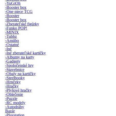
›
YuGiOh
›
Booster box
›
One piece TCG
›
Booster
›
Booster box
›
Zberateľské figúrky
›
Funko POP!
›
MINIX
›
Tubbz
›
Amiibo
›
Ostatné
›
Iné
›
Iné zberateľské kartičky
›
Albumy na karty
›
Gadgety
›
Spoločenské hry
›
Stavebnice
›
Obaly na kartičky
›
Steelbooky
›
Hrnčeky
›
Hračky
›
Plyšové hračky
›
Oblečenie
›
Puzzle
›
RC modely
›
Autodráhy
Bazár
›
Playstation