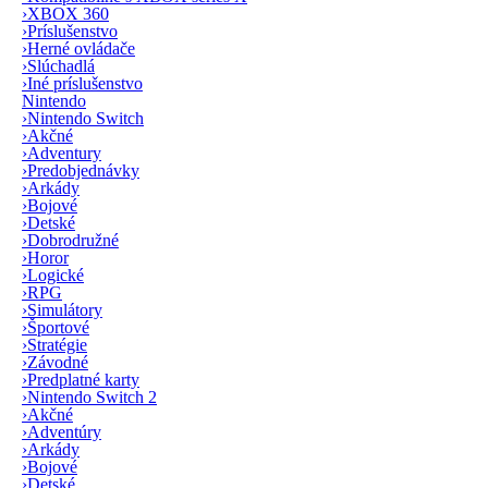
›
XBOX 360
›
Príslušenstvo
›
Herné ovládače
›
Slúchadlá
›
Iné príslušenstvo
Nintendo
›
Nintendo Switch
›
Akčné
›
Adventury
›
Predobjednávky
›
Arkády
›
Bojové
›
Detské
›
Dobrodružné
›
Horor
›
Logické
›
RPG
›
Simulátory
›
Športové
›
Stratégie
›
Závodné
›
Predplatné karty
›
Nintendo Switch 2
›
Akčné
›
Adventúry
›
Arkády
›
Bojové
›
Detské