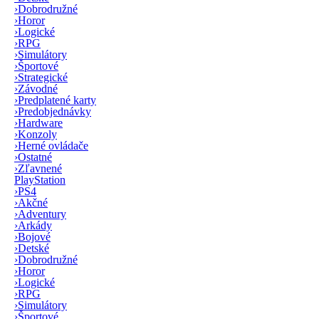
›
Dobrodružné
›
Horor
›
Logické
›
RPG
›
Simulátory
›
Športové
›
Strategické
›
Závodné
›
Predplatené karty
›
Predobjednávky
›
Hardware
›
Konzoly
›
Herné ovládače
›
Ostatné
›
Zľavnené
PlayStation
›
PS4
›
Akčné
›
Adventury
›
Arkády
›
Bojové
›
Detské
›
Dobrodružné
›
Horor
›
Logické
›
RPG
›
Simulátory
›
Športové