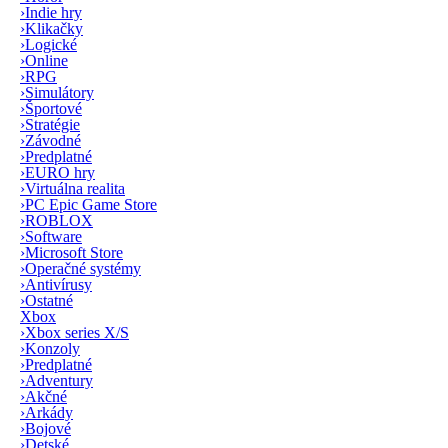
›
Indie hry
›
Klikačky
›
Logické
›
Online
›
RPG
›
Simulátory
›
Športové
›
Stratégie
›
Závodné
›
Predplatné
›
EURO hry
›
Virtuálna realita
›
PC Epic Game Store
›
ROBLOX
›
Software
›
Microsoft Store
›
Operačné systémy
›
Antivírusy
›
Ostatné
Xbox
›
Xbox series X/S
›
Konzoly
›
Predplatné
›
Adventury
›
Akčné
›
Arkády
›
Bojové
›
Detské