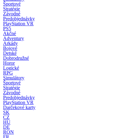
Športové
Stratégie
Závodné
Predobjednávky
PlayStation VR
PS5
Akčné
Adventury
Arkády
Bojové
Detské
Dobrodružné
Horor
Logické
RPG
Simulátory
Športové
Stratégie
Závodné
Predobjednávky
PlayStation VR
Darčekové karty
SK
CZ
HU
DE
RON
FR