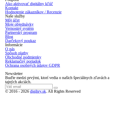
Ako aktivovať digitálny kľúč
Kontakt
Hodnotenie zákazníkov / Recenzie
Naše služby
Môj účet
Moje objednávky
Vernostný systém
Partnerský program
Blog
Darčekový poukaz
Informácie
O nás
Spôsob platby
Obchodné podmienky
Reklamačný poriadok
Ochrana osobných údajov GDPR
Newsletter
Buďte medzi prvými, ktorí vedia o našich špeciálnych zľavách a
tajných akciách.
© 2016 - 2026
digihry.sk
. All Rights Reserved