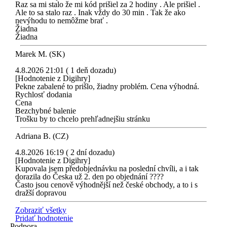
Raz sa mi stalo že mi kód prišiel za 2 hodiny . Ale prišiel .
Ale to sa stalo raz . Inak vždy do 30 min . Tak že ako
nevýhodu to nemôžme brať .
Žiadna
Žiadna
Marek M. (SK)
4.8.2026 21:01 ( 1 deň dozadu)
[Hodnotenie z Digihry]
Pekne zabalené to prišlo, žiadny problém. Cena výhodná.
Rychlosť dodania
Cena
Bezchybné balenie
Trošku by to chcelo prehľadnejšiu stránku
Adriana B. (CZ)
4.8.2026 16:19 ( 2 dní dozadu)
[Hodnotenie z Digihry]
Kupovala jsem předobjednávku na poslední chvíli, a i tak
dorazila do Česka už 2. den po objednání ????
Často jsou cenově výhodnější než české obchody, a to i s
dražší dopravou
Zobraziť všetky
Pridať hodnotenie
Podpora