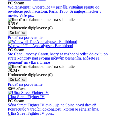
PC Steam
Wolfenstein®: Cyberpilot ™ prináša virtuálnu realitu do
revolúcie proti nacistom. Paríž. 1980. Si najlepší hacker v
meste. Vaše po..
Ihneď na stiahnutie
6.35
€
Hodnotenie digiplayers: (0)
Do košíka
Pridať na porovnanie
Werewolf The Apocalypse - Earthblood
PC Steam
Ste Cahal, mocný Garou, ktorý sa rozhodol odísť do exilu po
strate kontroly nad svojim ničivým besnením. Môžete sa
premeniť na vlka a Crinos..
Ihneď na stiahnutie
28.24
€
Hodnotenie digiplayers: (0)
Do košíka
Pridať na porovnanie
86% zľava
Ultra Street Fighter IV
PC Steam
Séria Street Fighter IV evoluuje na úplne novú úroveň.
Pokračujúc v tradícii dokonalosti, ktorou je séria známa,
Ultra Street Fighter IV pon..