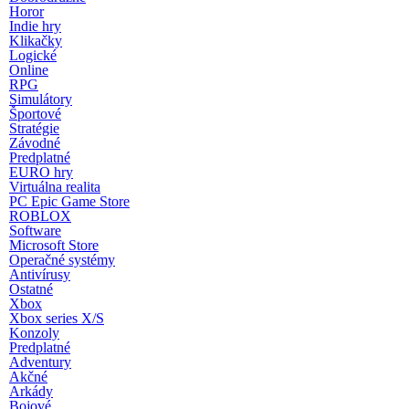
Horor
Indie hry
Klikačky
Logické
Online
RPG
Simulátory
Športové
Stratégie
Závodné
Predplatné
EURO hry
Virtuálna realita
PC Epic Game Store
ROBLOX
Software
Microsoft Store
Operačné systémy
Antivírusy
Ostatné
Xbox
Xbox series X/S
Konzoly
Predplatné
Adventury
Akčné
Arkády
Bojové