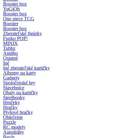
Booster box
YuGiOh
Booster box
One piece TCG
Booster
Booster box
Zberateľské figúrky
Funko POP!
MINIX
Tubbz
Amiibo
Ostatné
Iné
Iné zberateľské kartičky
Albumy na karty
Gadgety
Spoločenské hry
Stavebnice
Obaly na kartičky
Steelbooky
Hrnčeky
Hračky
Plyšové hračky
Oblečenie
Puzzle
RC modely
Autodráhy
Bazár