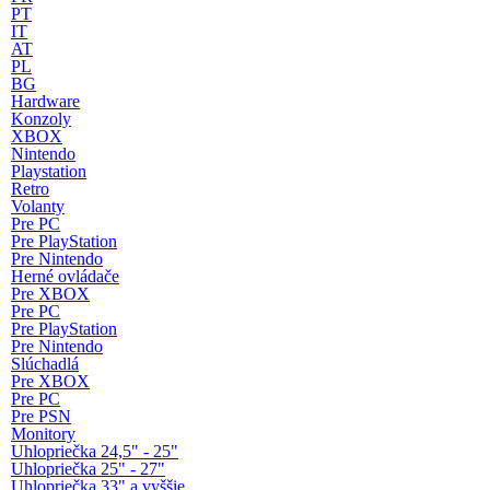
PT
IT
AT
PL
BG
Hardware
Konzoly
XBOX
Nintendo
Playstation
Retro
Volanty
Pre PC
Pre PlayStation
Pre Nintendo
Herné ovládače
Pre XBOX
Pre PC
Pre PlayStation
Pre Nintendo
Slúchadlá
Pre XBOX
Pre PC
Pre PSN
Monitory
Uhlopriečka 24,5" - 25"
Uhlopriečka 25" - 27"
Uhlopriečka 33" a vyššie