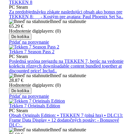
TEKKEN 8
PC Steam
Za predobjednávku získate nasledujúci obsah ako bonus pre
TEKKEN 8: - Kostým pre avatara: Paul Phoenix Set Sa..
Ihneď na stiahnutie
65.29
€
Hodnotenie digiplayers: (0)
Do košíka
Pridať na porovnanie
Tekken 7 Season Pass 2
PC Steam
Posledná sezóna prejazdu na TEKKEN 7, berúc na vedomie
kolekciu rôznych downloadable content bundled together at
discounted price! Includ..
Ihneď na stiahnutie
28.87
€
Hodnotenie digiplayers: (0)
Do košíka
Pridať na porovnanie
Tekken 7 Originals Edition
PC Steam
Obsah Originals Edition: • TEKKEN 7 (plná hra) • DLC13:
Frame Data Display • 12 dodatočných postáv: - Bonusové
DLC:..
Ihneď na stiahnutie