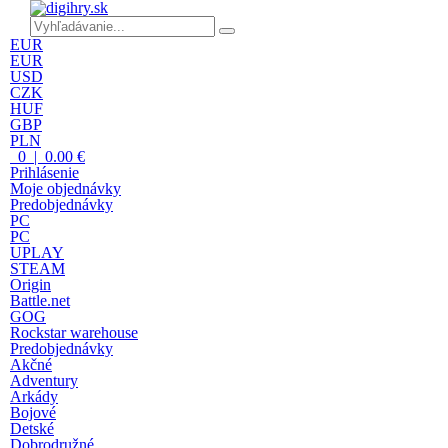
EUR
EUR
USD
CZK
HUF
GBP
PLN
0 | 0.00 €
Prihlásenie
Moje objednávky
Predobjednávky
PC
PC
UPLAY
STEAM
Origin
Battle.net
GOG
Rockstar warehouse
Predobjednávky
Akčné
Adventury
Arkády
Bojové
Detské
Dobrodružné