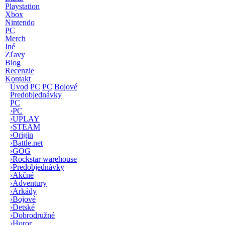
Playstation
Xbox
Nintendo
PC
Merch
Iné
Zľavy
Blog
Recenzie
Kontakt
Úvod
PC
PC
Bojové
Predobjednávky
PC
›
PC
›
UPLAY
›
STEAM
›
Origin
›
Battle.net
›
GOG
›
Rockstar warehouse
›
Predobjednávky
›
Akčné
›
Adventury
›
Arkády
›
Bojové
›
Detské
›
Dobrodružné
›
Horor