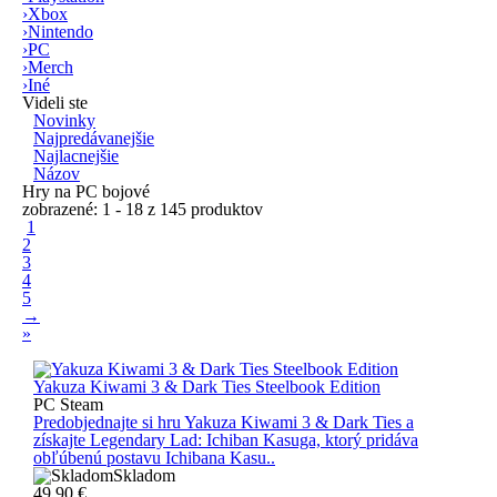
›
Xbox
›
Nintendo
›
PC
›
Merch
›
Iné
Videli ste
Novinky
Najpredávanejšie
Najlacnejšie
Názov
Hry na PC bojové
zobrazené: 1 - 18 z 145 produktov
1
2
3
4
5
→
»
Yakuza Kiwami 3 & Dark Ties Steelbook Edition
PC Steam
Predobjednajte si hru Yakuza Kiwami 3 & Dark Ties a
získajte Legendary Lad: Ichiban Kasuga, ktorý pridáva
obľúbenú postavu Ichibana Kasu..
Skladom
49.90
€