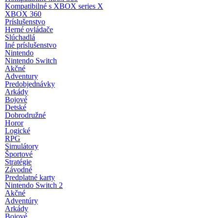
Kompatibilné s XBOX series X
XBOX 360
Príslušenstvo
Herné ovládače
Slúchadlá
Iné príslušenstvo
Nintendo
Nintendo Switch
Akčné
Adventury
Predobjednávky
Arkády
Bojové
Detské
Dobrodružné
Horor
Logické
RPG
Simulátory
Športové
Stratégie
Závodné
Predplatné karty
Nintendo Switch 2
Akčné
Adventúry
Arkády
Bojové