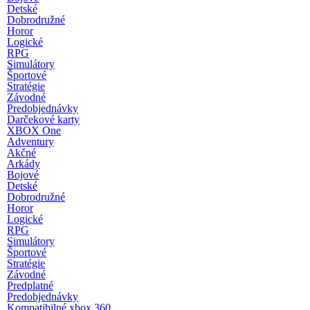
Detské
Dobrodružné
Horor
Logické
RPG
Simulátory
Športové
Stratégie
Závodné
Predobjednávky
Darčekové karty
XBOX One
Adventury
Akčné
Arkády
Bojové
Detské
Dobrodružné
Horor
Logické
RPG
Simulátory
Športové
Stratégie
Závodné
Predplatné
Predobjednávky
Kompatibilné xbox 360