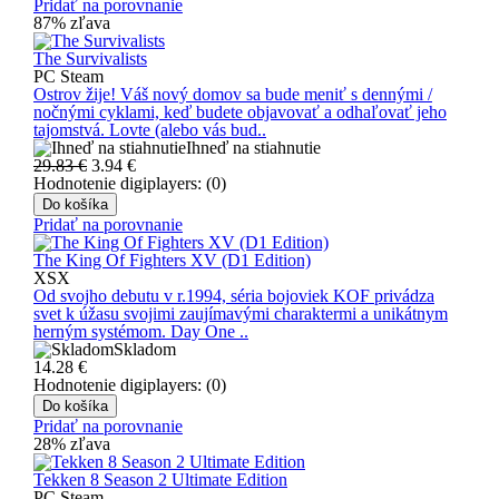
Pridať na porovnanie
87% zľava
The Survivalists
PC Steam
Ostrov žije! Váš nový domov sa bude meniť s dennými /
nočnými cyklami, keď budete objavovať a odhaľovať jeho
tajomstvá. Lovte (alebo vás bud..
Ihneď na stiahnutie
29.83 €
3.94
€
Hodnotenie digiplayers: (0)
Do košíka
Pridať na porovnanie
The King Of Fighters XV (D1 Edition)
XSX
Od svojho debutu v r.1994, séria bojoviek KOF privádza
svet k úžasu svojimi zaujímavými charaktermi a unikátnym
herným systémom. Day One ..
Skladom
14.28
€
Hodnotenie digiplayers: (0)
Do košíka
Pridať na porovnanie
28% zľava
Tekken 8 Season 2 Ultimate Edition
PC Steam