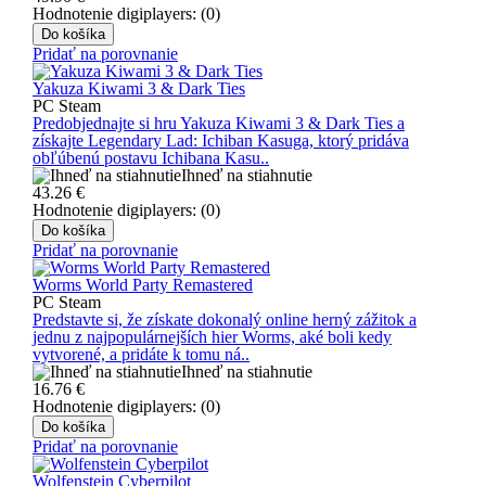
Hodnotenie digiplayers: (0)
Do košíka
Pridať na porovnanie
Yakuza Kiwami 3 & Dark Ties
PC Steam
Predobjednajte si hru Yakuza Kiwami 3 & Dark Ties a
získajte Legendary Lad: Ichiban Kasuga, ktorý pridáva
obľúbenú postavu Ichibana Kasu..
Ihneď na stiahnutie
43.26
€
Hodnotenie digiplayers: (0)
Do košíka
Pridať na porovnanie
Worms World Party Remastered
PC Steam
Predstavte si, že získate dokonalý online herný zážitok a
jednu z najpopulárnejších hier Worms, aké boli kedy
vytvorené, a pridáte k tomu ná..
Ihneď na stiahnutie
16.76
€
Hodnotenie digiplayers: (0)
Do košíka
Pridať na porovnanie
Wolfenstein Cyberpilot