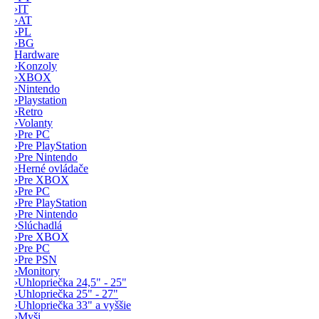
›
IT
›
AT
›
PL
›
BG
Hardware
›
Konzoly
›
XBOX
›
Nintendo
›
Playstation
›
Retro
›
Volanty
›
Pre PC
›
Pre PlayStation
›
Pre Nintendo
›
Herné ovládače
›
Pre XBOX
›
Pre PC
›
Pre PlayStation
›
Pre Nintendo
›
Slúchadlá
›
Pre XBOX
›
Pre PC
›
Pre PSN
›
Monitory
›
Uhlopriečka 24,5" - 25"
›
Uhlopriečka 25" - 27"
›
Uhlopriečka 33" a vyššie
›
Myši