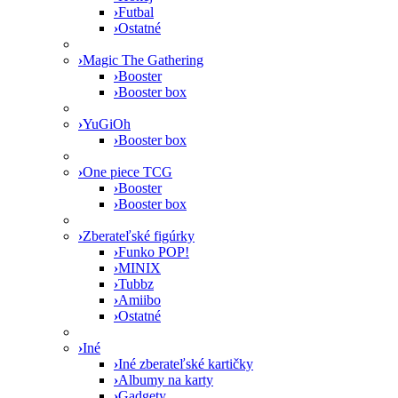
›
Futbal
›
Ostatné
›
Magic The Gathering
›
Booster
›
Booster box
›
YuGiOh
›
Booster box
›
One piece TCG
›
Booster
›
Booster box
›
Zberateľské figúrky
›
Funko POP!
›
MINIX
›
Tubbz
›
Amiibo
›
Ostatné
›
Iné
›
Iné zberateľské kartičky
›
Albumy na karty
›
Gadgety