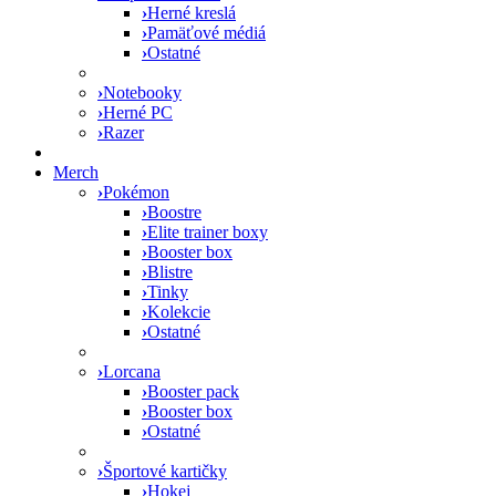
›
Herné kreslá
›
Pamäťové médiá
›
Ostatné
›
Notebooky
›
Herné PC
›
Razer
Merch
›
Pokémon
›
Boostre
›
Elite trainer boxy
›
Booster box
›
Blistre
›
Tinky
›
Kolekcie
›
Ostatné
›
Lorcana
›
Booster pack
›
Booster box
›
Ostatné
›
Športové kartičky
›
Hokej