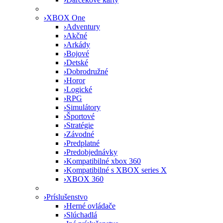
›
XBOX One
›
Adventury
›
Akčné
›
Arkády
›
Bojové
›
Detské
›
Dobrodružné
›
Horor
›
Logické
›
RPG
›
Simulátory
›
Športové
›
Stratégie
›
Závodné
›
Predplatné
›
Predobjednávky
›
Kompatibilné xbox 360
›
Kompatibilné s XBOX series X
›
XBOX 360
›
Príslušenstvo
›
Herné ovládače
›
Slúchadlá