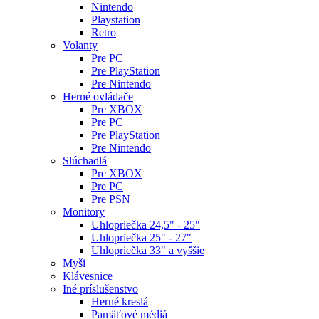
Nintendo
Playstation
Retro
Volanty
Pre PC
Pre PlayStation
Pre Nintendo
Herné ovládače
Pre XBOX
Pre PC
Pre PlayStation
Pre Nintendo
Slúchadlá
Pre XBOX
Pre PC
Pre PSN
Monitory
Uhlopriečka 24,5" - 25"
Uhlopriečka 25" - 27"
Uhlopriečka 33" a vyššie
Myši
Klávesnice
Iné príslušenstvo
Herné kreslá
Pamäťové médiá