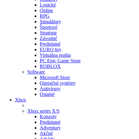
Logické
Online
RPG
Simulátory
Športové
Stratégie
Závodné
Predplatné
EURO hry
Virtuálna realita
PC Epic Game Store
ROBLOX
Software
Microsoft Store
Operačné systémy
Antivírusy
Ostatné
Xbox
Xbox series X/S
Konzoly
Predplatné
Adventury
Akčné
Arkády