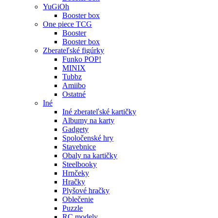
YuGiOh
Booster box
One piece TCG
Booster
Booster box
Zberateľské figúrky
Funko POP!
MINIX
Tubbz
Amiibo
Ostatné
Iné
Iné zberateľské kartičky
Albumy na karty
Gadgety
Spoločenské hry
Stavebnice
Obaly na kartičky
Steelbooky
Hrnčeky
Hračky
Plyšové hračky
Oblečenie
Puzzle
RC modely