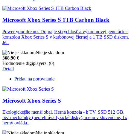
Microsoft Xbox Series S 1TB Carbon Black
Power your dreams Doprajte si rýchlosť a výkon novej generácie s
konzolou Xbox Series S v karbónovej čiernej a 1 TB SSD diskom.
Je..
Nie je skladom
368.90
€
Hodnotenie digiplayers: (0)
Detail
Pridať na porovnanie
Microsoft Xbox Series S
Ekologickejšie menší obal. Herná konzola - k TV, SSD 512 GB,
bez mechaniky (neprehráva fyzické disky), menu v slovenčine, 1x
herný ovláda..
Nie je skladom