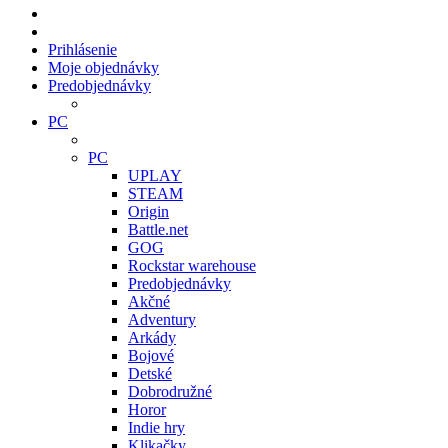
Prihlásenie
Moje objednávky
Predobjednávky
PC
PC
UPLAY
STEAM
Origin
Battle.net
GOG
Rockstar warehouse
Predobjednávky
Akčné
Adventury
Arkády
Bojové
Detské
Dobrodružné
Horor
Indie hry
Klikačky