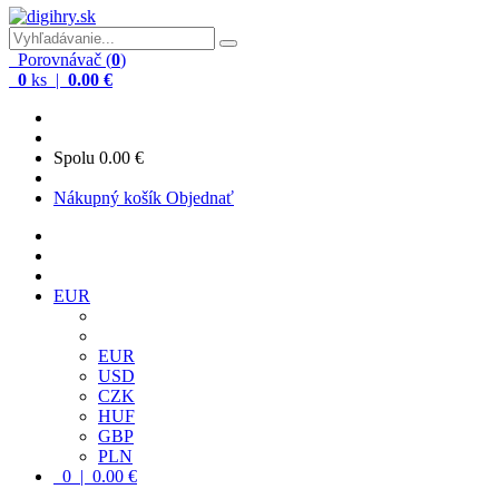
Porovnávač (
0
)
0
ks |
0.00 €
Spolu
0.00 €
Nákupný košík
Objednať
EUR
EUR
USD
CZK
HUF
GBP
PLN
0 | 0.00 €