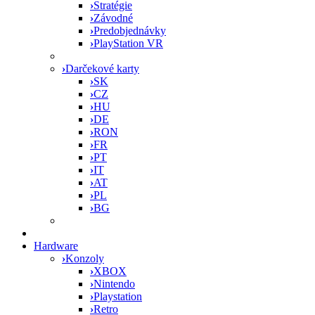
›
Stratégie
›
Závodné
›
Predobjednávky
›
PlayStation VR
›
Darčekové karty
›
SK
›
CZ
›
HU
›
DE
›
RON
›
FR
›
PT
›
IT
›
AT
›
PL
›
BG
Hardware
›
Konzoly
›
XBOX
›
Nintendo
›
Playstation
›
Retro