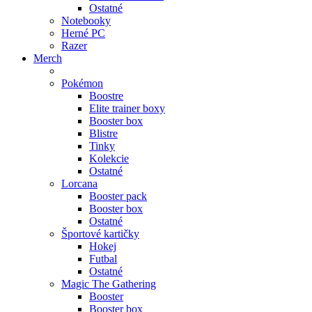
Ostatné
Notebooky
Herné PC
Razer
Merch
Pokémon
Boostre
Elite trainer boxy
Booster box
Blistre
Tinky
Kolekcie
Ostatné
Lorcana
Booster pack
Booster box
Ostatné
Športové kartičky
Hokej
Futbal
Ostatné
Magic The Gathering
Booster
Booster box