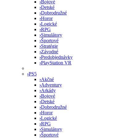
›
Bojové
›
Detské
›
Dobrodružné
›
Horor
›
Logické
›
RPG
›
Simulátory
›
Športové
›
Stratégie
›
Závodné
›
Predobjednávky
›
PlayStation VR
›
PS5
›
Akčné
›
Adventury
›
Arkády
›
Bojové
›
Detské
›
Dobrodružné
›
Horor
›
Logické
›
RPG
›
Simulátory
›
Športové