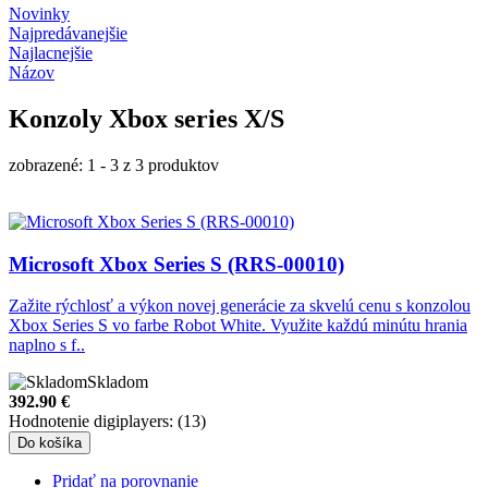
Novinky
Najpredávanejšie
Najlacnejšie
Názov
Konzoly Xbox series X/S
zobrazené: 1 - 3 z 3 produktov
Microsoft Xbox Series S (RRS-00010)
Zažite rýchlosť a výkon novej generácie za skvelú cenu s konzolou
Xbox Series S vo farbe Robot White. Využite každú minútu hrania
naplno s f..
Skladom
392.90
€
Hodnotenie digiplayers: (13)
Do košíka
Pridať na porovnanie