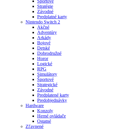
Športové
Stratégie
Závodné
Predplatné karty
Nintendo Switch 2
Akčné
Adventúry
Arkády
Bojové
Detské
Dobrodružné
Horor
Logické
RPG
Simulátory
Športové
Strategické
Závodné
Predplatené karty
Predobjednávky
Hardware
Konzoly
Herné ovládače
Ostatné
Zľavnené