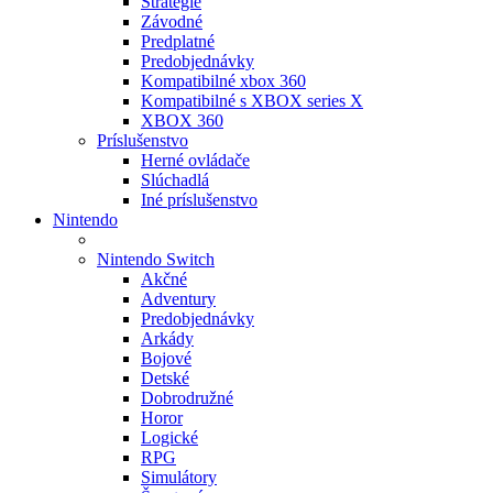
Stratégie
Závodné
Predplatné
Predobjednávky
Kompatibilné xbox 360
Kompatibilné s XBOX series X
XBOX 360
Príslušenstvo
Herné ovládače
Slúchadlá
Iné príslušenstvo
Nintendo
Nintendo Switch
Akčné
Adventury
Predobjednávky
Arkády
Bojové
Detské
Dobrodružné
Horor
Logické
RPG
Simulátory