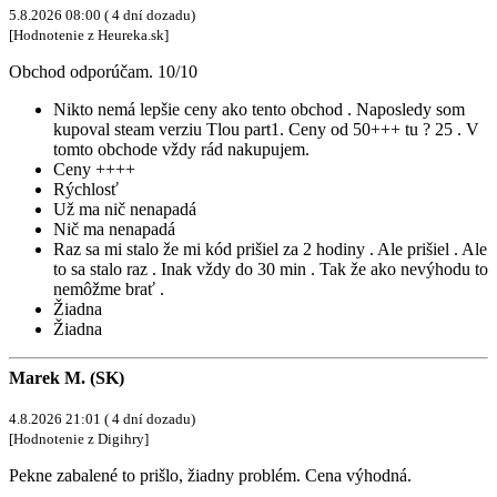
5.8.2026 08:00 ( 4 dní dozadu)
[Hodnotenie z Heureka.sk]
Obchod odporúčam. 10/10
Nikto nemá lepšie ceny ako tento obchod . Naposledy som
kupoval steam verziu Tlou part1. Ceny od 50+++ tu ? 25 . V
tomto obchode vždy rád nakupujem.
Ceny ++++
Rýchlosť
Už ma nič nenapadá
Nič ma nenapadá
Raz sa mi stalo že mi kód prišiel za 2 hodiny . Ale prišiel . Ale
to sa stalo raz . Inak vždy do 30 min . Tak že ako nevýhodu to
nemôžme brať .
Žiadna
Žiadna
Marek M. (SK)
4.8.2026 21:01 ( 4 dní dozadu)
[Hodnotenie z Digihry]
Pekne zabalené to prišlo, žiadny problém. Cena výhodná.