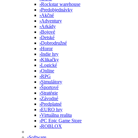
›
Rockstar warehouse
›
Predobjednávky
›
Akčné
›
Adventury
›
Arkády
›
Bojové
›
Detské
›
Dobrodružné
›
Horor
›
Indie hry
›
Klikačky
›
Logické
›
Online
›
RPG
›
Simulátory
›
Športové
›
Stratégie
›
Závodné
›
Predplatné
›
EURO hry
›
Virtuálna realita
›
PC Epic Game Store
›
ROBLOX
›
Software