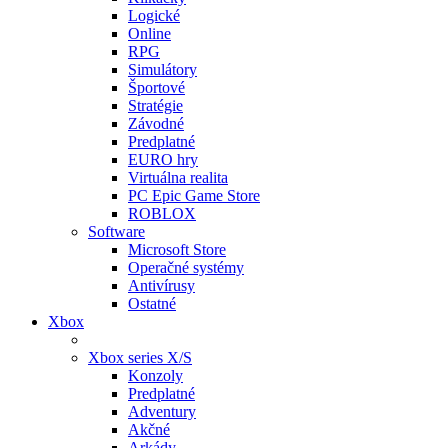
Logické
Online
RPG
Simulátory
Športové
Stratégie
Závodné
Predplatné
EURO hry
Virtuálna realita
PC Epic Game Store
ROBLOX
Software
Microsoft Store
Operačné systémy
Antivírusy
Ostatné
Xbox
Xbox series X/S
Konzoly
Predplatné
Adventury
Akčné
Arkády