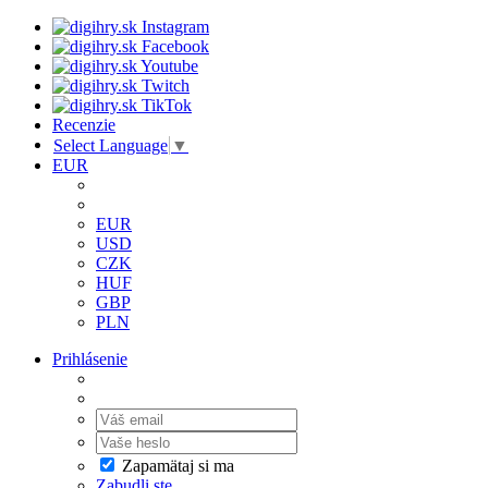
Recenzie
Select Language
▼
EUR
EUR
USD
CZK
HUF
GBP
PLN
Prihlásenie
Zapamätaj si ma
Zabudli ste