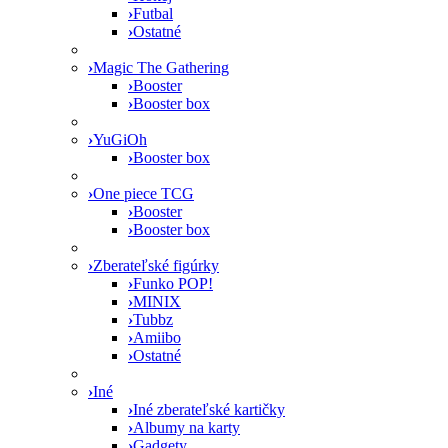
›
Futbal
›
Ostatné
›
Magic The Gathering
›
Booster
›
Booster box
›
YuGiOh
›
Booster box
›
One piece TCG
›
Booster
›
Booster box
›
Zberateľské figúrky
›
Funko POP!
›
MINIX
›
Tubbz
›
Amiibo
›
Ostatné
›
Iné
›
Iné zberateľské kartičky
›
Albumy na karty
›
Gadgety