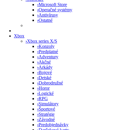
›
Microsoft Store
›
Operačné systémy
›
Antivírusy
›
Ostatné
Xbox
›
Xbox series X/S
›
Konzoly
›
Predplatné
›
Adventury
›
Akčné
›
Arkády
›
Bojové
›
Detské
›
Dobrodružné
›
Horor
›
Logické
›
RPG
›
Simulátory
›
Športové
›
Stratégie
›
Závodné
›
Predobjednávky
›
Darčekové karty