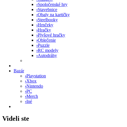
›
Spoločenské hry
›
Stavebnice
›
Obaly na kartičky
›
Steelbooky
›
Hrnčeky
›
Hračky
›
Plyšové hračky
›
Oblečenie
›
Puzzle
›
RC modely
›
Autodráhy
Bazár
›
Playstation
›
Xbox
›
Nintendo
›
PC
›
Merch
›
Iné
Videli ste