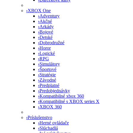
›
XBOX One
›
Adventury
›
Akčné
›
Arkády
›
Bojové
›
Detské
›
Dobrodružné
›
Horor
›
Logické
›
RPG
›
Simulátory
›
Športové
›
Stratégie
›
Závodné
›
Predplatné
›
Predobjednávky
›
Kompatibilné xbox 360
›
Kompatibilné s XBOX series X
›
XBOX 360
›
Príslušenstvo
›
Herné ovládače
›
Slúchadlá