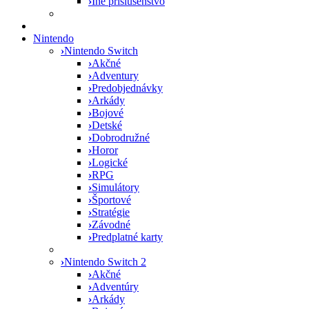
›
Iné príslušenstvo
Nintendo
›
Nintendo Switch
›
Akčné
›
Adventury
›
Predobjednávky
›
Arkády
›
Bojové
›
Detské
›
Dobrodružné
›
Horor
›
Logické
›
RPG
›
Simulátory
›
Športové
›
Stratégie
›
Závodné
›
Predplatné karty
›
Nintendo Switch 2
›
Akčné
›
Adventúry
›
Arkády