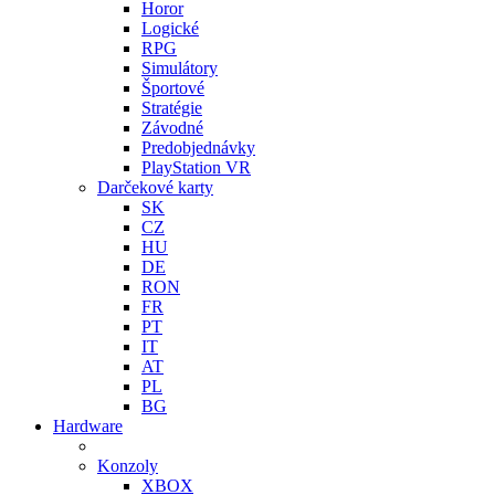
Horor
Logické
RPG
Simulátory
Športové
Stratégie
Závodné
Predobjednávky
PlayStation VR
Darčekové karty
SK
CZ
HU
DE
RON
FR
PT
IT
AT
PL
BG
Hardware
Konzoly
XBOX