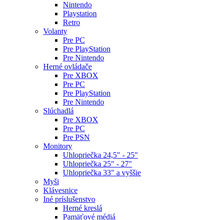
Nintendo
Playstation
Retro
Volanty
Pre PC
Pre PlayStation
Pre Nintendo
Herné ovládače
Pre XBOX
Pre PC
Pre PlayStation
Pre Nintendo
Slúchadlá
Pre XBOX
Pre PC
Pre PSN
Monitory
Uhlopriečka 24,5" - 25"
Uhlopriečka 25" - 27"
Uhlopriečka 33" a vyššie
Myši
Klávesnice
Iné príslušenstvo
Herné kreslá
Pamäťové médiá