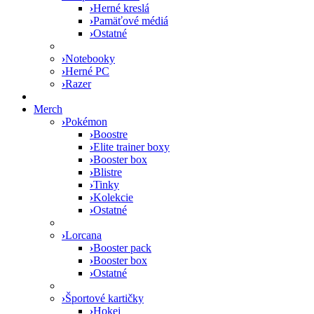
›
Herné kreslá
›
Pamäťové médiá
›
Ostatné
›
Notebooky
›
Herné PC
›
Razer
Merch
›
Pokémon
›
Boostre
›
Elite trainer boxy
›
Booster box
›
Blistre
›
Tinky
›
Kolekcie
›
Ostatné
›
Lorcana
›
Booster pack
›
Booster box
›
Ostatné
›
Športové kartičky
›
Hokej