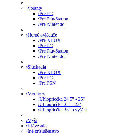
›
Volanty
›
Pre PC
›
Pre PlayStation
›
Pre Nintendo
›
Herné ovládače
›
Pre XBOX
›
Pre PC
›
Pre PlayStation
›
Pre Nintendo
›
Slúchadlá
›
Pre XBOX
›
Pre PC
›
Pre PSN
›
Monitory
›
Uhlopriečka 24,5" - 25"
›
Uhlopriečka 25" - 27"
›
Uhlopriečka 33" a vyššie
›
Myši
›
Klávesnice
›
Iné príslušenstvo