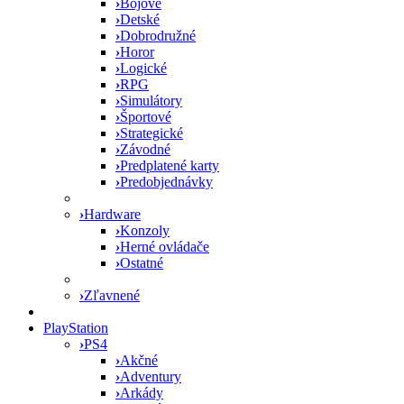
›
Bojové
›
Detské
›
Dobrodružné
›
Horor
›
Logické
›
RPG
›
Simulátory
›
Športové
›
Strategické
›
Závodné
›
Predplatené karty
›
Predobjednávky
›
Hardware
›
Konzoly
›
Herné ovládače
›
Ostatné
›
Zľavnené
PlayStation
›
PS4
›
Akčné
›
Adventury
›
Arkády