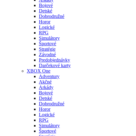
Bojové
Detské
Dobrodružné
Horor
Logické
RPG
Simulátory
Športové
Stratégie
Závodné
Predobjednávky
Darčekové karty
XBOX One
Adventury
Akčné
Arkády
Bojové
Detské
Dobrodružné
Horor
Logické
RPG
Simulátory
Športové