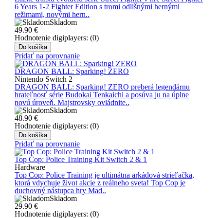
6 Years 1-2 Fighter Edition s tromi odlišnými hernými
režimami, novými hern..
Skladom
49.90
€
Hodnotenie digiplayers: (0)
Do košíka
Pridať na porovnanie
DRAGON BALL: Sparking! ZERO
Nintendo Switch 2
DRAGON BALL: Sparking! ZERO preberá legendárnu
hrateľnosť série Budokai Tenkaichi a posúva ju na úplne
novú úroveň. Majstrovsky ovládnite..
Skladom
48.90
€
Hodnotenie digiplayers: (0)
Do košíka
Pridať na porovnanie
Top Cop: Police Training Kit Switch 2 & 1
Hardware
Top Cop: Police Training je ultimátna arkádová strieľačka,
ktorá vdychuje život akcie z reálneho sveta! Top Cop je
duchovný nástupca hry Mad..
Skladom
29.90
€
Hodnotenie digiplayers: (0)