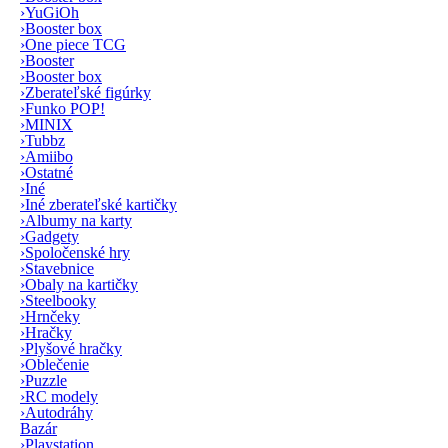
›
YuGiOh
›
Booster box
›
One piece TCG
›
Booster
›
Booster box
›
Zberateľské figúrky
›
Funko POP!
›
MINIX
›
Tubbz
›
Amiibo
›
Ostatné
›
Iné
›
Iné zberateľské kartičky
›
Albumy na karty
›
Gadgety
›
Spoločenské hry
›
Stavebnice
›
Obaly na kartičky
›
Steelbooky
›
Hrnčeky
›
Hračky
›
Plyšové hračky
›
Oblečenie
›
Puzzle
›
RC modely
›
Autodráhy
Bazár
›
Playstation