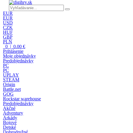
EUR
EUR
USD
CZK
HUF
GBP
PLN
0 | 0.00 €
Prihlásenie
Moje objednávky
Predobjednávky
PC
PC
UPLAY
STEAM
Origin
Battle.net
GOG
Rockstar warehouse
Predobjednávky
Akčné
Adventury
Arkády
Bojové
Detské
Dobrodružné