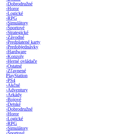
›
Dobrodružné
›
Horor
›
Logické
›
RPG
›
Simulátory
›
Športové
›
Strategické
›
Závodné
›
Predplatené karty
›
Predobjednávky
›
Hardware
›
Konzoly
›
Herné ovládače
›
Ostatné
›
Zľavnené
PlayStation
›
PS4
›
Akčné
›
Adventury
›
Arkády
›
Bojové
›
Detské
›
Dobrodružné
›
Horor
›
Logické
›
RPG
›
Simulátory
›
Športové