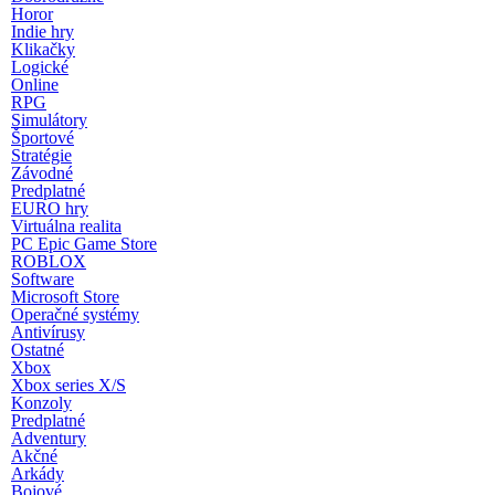
Horor
Indie hry
Klikačky
Logické
Online
RPG
Simulátory
Športové
Stratégie
Závodné
Predplatné
EURO hry
Virtuálna realita
PC Epic Game Store
ROBLOX
Software
Microsoft Store
Operačné systémy
Antivírusy
Ostatné
Xbox
Xbox series X/S
Konzoly
Predplatné
Adventury
Akčné
Arkády
Bojové