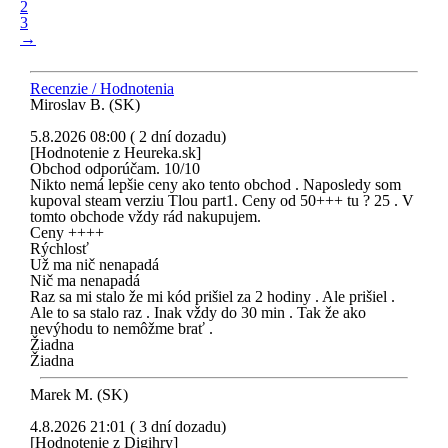
2
3
→
Recenzie / Hodnotenia
Miroslav B. (SK)
5.8.2026 08:00 ( 2 dní dozadu)
[Hodnotenie z Heureka.sk]
Obchod odporúčam. 10/10
Nikto nemá lepšie ceny ako tento obchod . Naposledy som
kupoval steam verziu Tlou part1. Ceny od 50+++ tu ? 25 . V
tomto obchode vždy rád nakupujem.
Ceny ++++
Rýchlosť
Už ma nič nenapadá
Nič ma nenapadá
Raz sa mi stalo že mi kód prišiel za 2 hodiny . Ale prišiel .
Ale to sa stalo raz . Inak vždy do 30 min . Tak že ako
nevýhodu to nemôžme brať .
Žiadna
Žiadna
Marek M. (SK)
4.8.2026 21:01 ( 3 dní dozadu)
[Hodnotenie z Digihry]