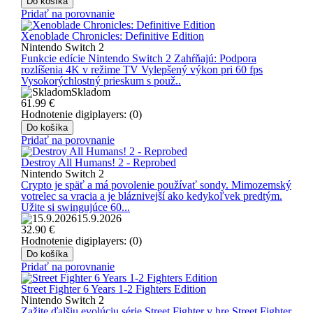
Do košíka
Pridať na porovnanie
Xenoblade Chronicles: Definitive Edition
Nintendo Switch 2
Funkcie edície Nintendo Switch 2 Zahŕňajú: Podpora
rozlíšenia 4K v režime TV Vylepšený výkon pri 60 fps
Vysokorýchlostný prieskum s použ..
Skladom
61.99
€
Hodnotenie digiplayers: (0)
Do košíka
Pridať na porovnanie
Destroy All Humans! 2 - Reprobed
Nintendo Switch 2
Crypto je späť a má povolenie používať sondy. Mimozemský
votrelec sa vracia a je bláznivejší ako kedykoľvek predtým.
Užite si swingujúce 60...
15.9.2026
32.90
€
Hodnotenie digiplayers: (0)
Do košíka
Pridať na porovnanie
Street Fighter 6 Years 1-2 Fighters Edition
Nintendo Switch 2
Zažite ďalšiu evolúciu série Street Fighter v hre Street Fighter