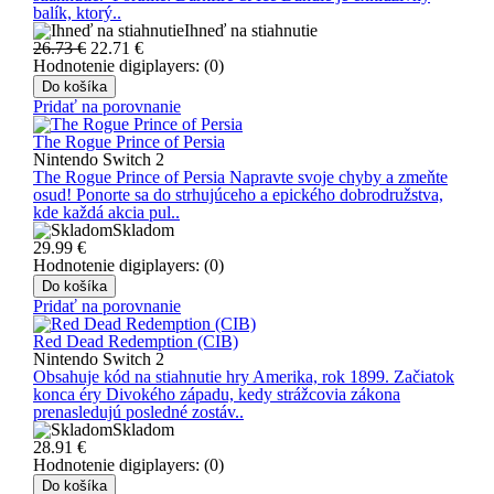
balík, ktorý..
Ihneď na stiahnutie
26.73 €
22.71
€
Hodnotenie digiplayers: (0)
Do košíka
Pridať na porovnanie
The Rogue Prince of Persia
Nintendo Switch 2
The Rogue Prince of Persia Napravte svoje chyby a zmeňte
osud! Ponorte sa do strhujúceho a epického dobrodružstva,
kde každá akcia pul..
Skladom
29.99
€
Hodnotenie digiplayers: (0)
Do košíka
Pridať na porovnanie
Red Dead Redemption (CIB)
Nintendo Switch 2
Obsahuje kód na stiahnutie hry Amerika, rok 1899. Začiatok
konca éry Divokého západu, kedy strážcovia zákona
prenasledujú posledné zostáv..
Skladom
28.91
€
Hodnotenie digiplayers: (0)
Do košíka