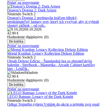
Pridať na porovnanie
Dragon’s Dogma 2: Dark Arisen
Nintendo Switch 2
Dragon's Dogma 2 predstavila hráčom hlboký,
preskúmateľný fantasy svet, ktorý ich vyzýval, aby si vybrali
vlastný zážitok – od vzh..
9.10.2026
42.90
€
Hodnotenie digiplayers: (0)
Do košíka
Pridať na porovnanie
Mortal Kombat: Legacy Kollection Deluxe Edition
Nintendo Switch 2
Obsah Deluxe Edícia: - Štandardná hra so zberateľským
balením - Steelbook - Magnetka - Arcade Cabinet kartičky
hier - Letáčik..
Skladom
62.90
€
Hodnotenie digiplayers: (0)
Do košíka
Pridať na porovnanie
LEGO Batman: Legacy of the Dark Knight
Nintendo Switch 2
Odkaz Temného rytiera Vstúpte do akcie a prijmite svoj osud