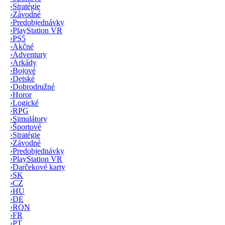
›
Stratégie
›
Závodné
›
Predobjednávky
›
PlayStation VR
›
PS5
›
Akčné
›
Adventury
›
Arkády
›
Bojové
›
Detské
›
Dobrodružné
›
Horor
›
Logické
›
RPG
›
Simulátory
›
Športové
›
Stratégie
›
Závodné
›
Predobjednávky
›
PlayStation VR
›
Darčekové karty
›
SK
›
CZ
›
HU
›
DE
›
RON
›
FR
›
PT