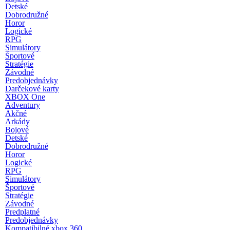
Detské
Dobrodružné
Horor
Logické
RPG
Simulátory
Športové
Stratégie
Závodné
Predobjednávky
Darčekové karty
XBOX One
Adventury
Akčné
Arkády
Bojové
Detské
Dobrodružné
Horor
Logické
RPG
Simulátory
Športové
Stratégie
Závodné
Predplatné
Predobjednávky
Kompatibilné xbox 360