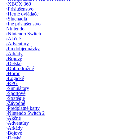
›
XBOX 360
›
Príslušenstvo
›
Herné ovládače
›
Slúchadlá
›
Iné príslušenstvo
Nintendo
›
Nintendo Switch
›
Akčné
›
Adventury
›
Predobjednávky
›
Arkády
›
Bojové
›
Detské
›
Dobrodružné
›
Horor
›
Logické
›
RPG
›
Simulátory
›
Športové
›
Stratégie
›
Závodné
›
Predplatné karty
›
Nintendo Switch 2
›
Akčné
›
Adventúry
›
Arkády
›
Bojové
›
Detské