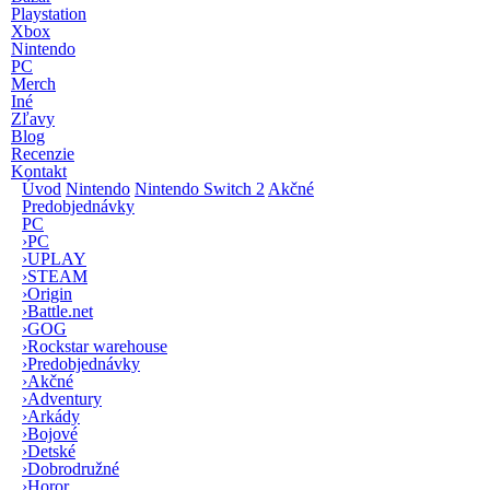
Playstation
Xbox
Nintendo
PC
Merch
Iné
Zľavy
Blog
Recenzie
Kontakt
Úvod
Nintendo
Nintendo Switch 2
Akčné
Predobjednávky
PC
›
PC
›
UPLAY
›
STEAM
›
Origin
›
Battle.net
›
GOG
›
Rockstar warehouse
›
Predobjednávky
›
Akčné
›
Adventury
›
Arkády
›
Bojové
›
Detské
›
Dobrodružné
›
Horor