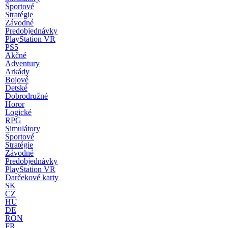
Športové
Stratégie
Závodné
Predobjednávky
PlayStation VR
PS5
Akčné
Adventury
Arkády
Bojové
Detské
Dobrodružné
Horor
Logické
RPG
Simulátory
Športové
Stratégie
Závodné
Predobjednávky
PlayStation VR
Darčekové karty
SK
CZ
HU
DE
RON
FR