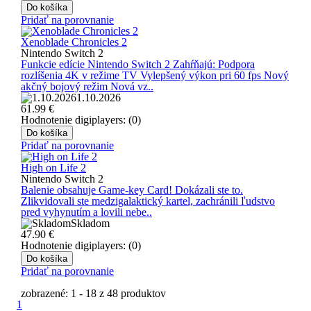
Do košíka
Pridať na porovnanie
Xenoblade Chronicles 2
Nintendo Switch 2
Funkcie edície Nintendo Switch 2 Zahŕňajú: Podpora
rozlíšenia 4K v režime TV Vylepšený výkon pri 60 fps Nový
akčný bojový režim Nová vz..
1.10.2026
61.99
€
Hodnotenie digiplayers: (0)
Do košíka
Pridať na porovnanie
High on Life 2
Nintendo Switch 2
Balenie obsahuje Game-key Card! Dokázali ste to.
Zlikvidovali ste medzigalaktický kartel, zachránili ľudstvo
pred vyhynutím a lovili nebe..
Skladom
47.90
€
Hodnotenie digiplayers: (0)
Do košíka
Pridať na porovnanie
zobrazené: 1 - 18 z 48 produktov
1