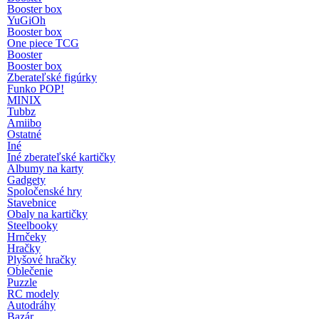
Booster box
YuGiOh
Booster box
One piece TCG
Booster
Booster box
Zberateľské figúrky
Funko POP!
MINIX
Tubbz
Amiibo
Ostatné
Iné
Iné zberateľské kartičky
Albumy na karty
Gadgety
Spoločenské hry
Stavebnice
Obaly na kartičky
Steelbooky
Hrnčeky
Hračky
Plyšové hračky
Oblečenie
Puzzle
RC modely
Autodráhy
Bazár