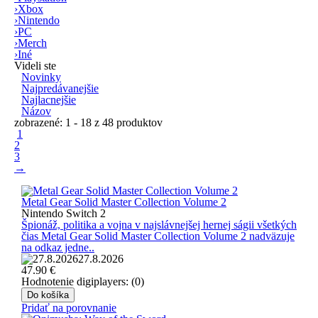
›
Xbox
›
Nintendo
›
PC
›
Merch
›
Iné
Videli ste
Novinky
Najpredávanejšie
Najlacnejšie
Názov
zobrazené: 1 - 18 z 48 produktov
1
2
3
→
Metal Gear Solid Master Collection Volume 2
Nintendo Switch 2
Špionáž, politika a vojna v najslávnejšej hernej ságii všetkých
čias Metal Gear Solid Master Collection Volume 2 nadväzuje
na odkaz jedne..
27.8.2026
47.90
€
Hodnotenie digiplayers: (0)
Do košíka
Pridať na porovnanie