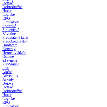
Detské
Dobrodružné
Horor
Logické
RPG
Simulátory
Športové
Strategické
Závodné
Predplatené karty
Predobjednávky
Hardware
Konzoly
Herné ovládače
Ostatné
Zľavnené
PlayStation
PS4
Akčné
Adventury
Arkády
Bojové
Detské
Dobrodružné
Horor
Logické
RPG
Simulátory