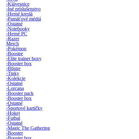
›
Klávesnice
›
Iné príslušenstvo
›
Herné kreslá
›
Pamäťové médiá
›
Ostatné
›
Notebooky
›
Herné PC
›
Razer
Merch
›
Pokémon
›
Boostre
›
Elite trainer boxy
›
Booster box
›
Blistre
›
Tinky
›
Kolekcie
›
Ostatné
›
Lorcana
›
Booster pack
›
Booster box
›
Ostatné
›
Športové kartičky
›
Hokej
›
Futbal
›
Ostatné
›
Magic The Gathering
›
Booster
›
Booster box