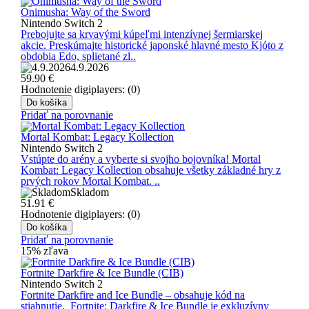
Onimusha: Way of the Sword
Nintendo Switch 2
Prebojujte sa krvavými kúpeľmi intenzívnej šermiarskej
akcie. Preskúmajte historické japonské hlavné mesto Kjóto z
obdobia Edo, splietané zl..
4.9.2026
59.90
€
Hodnotenie digiplayers: (0)
Do košíka
Pridať na porovnanie
Mortal Kombat: Legacy Kollection
Nintendo Switch 2
Vstúpte do arény a vyberte si svojho bojovníka! Mortal
Kombat: Legacy Kollection obsahuje všetky základné hry z
prvých rokov Mortal Kombat. ..
Skladom
51.91
€
Hodnotenie digiplayers: (0)
Do košíka
Pridať na porovnanie
15% zľava
Fortnite Darkfire & Ice Bundle (CIB)
Nintendo Switch 2
Fortnite Darkfire and Ice Bundle – obsahuje kód na
stiahnutie. Fortnite: Darkfire & Ice Bundle je exkluzívny