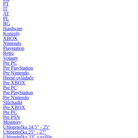
PT
IT
AT
PL
BG
Hardware
Konzoly
XBOX
Nintendo
Playstation
Retro
Volanty
Pre PC
Pre PlayStation
Pre Nintendo
Herné ovládače
Pre XBOX
Pre PC
Pre PlayStation
Pre Nintendo
Slúchadlá
Pre XBOX
Pre PC
Pre PSN
Monitory
Uhlopriečka 24,5" - 25"
Uhlopriečka 25" - 27"
Uhlopriečka 33" a vyššie