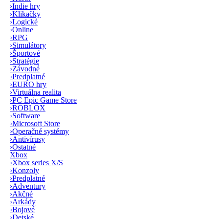
›
Indie hry
›
Klikačky
›
Logické
›
Online
›
RPG
›
Simulátory
›
Športové
›
Stratégie
›
Závodné
›
Predplatné
›
EURO hry
›
Virtuálna realita
›
PC Epic Game Store
›
ROBLOX
›
Software
›
Microsoft Store
›
Operačné systémy
›
Antivírusy
›
Ostatné
Xbox
›
Xbox series X/S
›
Konzoly
›
Predplatné
›
Adventury
›
Akčné
›
Arkády
›
Bojové
›
Detské