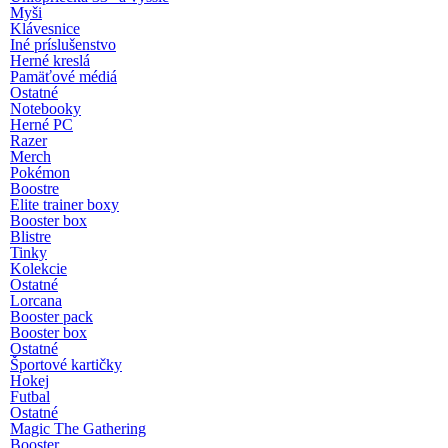
Myši
Klávesnice
Iné príslušenstvo
Herné kreslá
Pamäťové médiá
Ostatné
Notebooky
Herné PC
Razer
Merch
Pokémon
Boostre
Elite trainer boxy
Booster box
Blistre
Tinky
Kolekcie
Ostatné
Lorcana
Booster pack
Booster box
Ostatné
Športové kartičky
Hokej
Futbal
Ostatné
Magic The Gathering
Booster