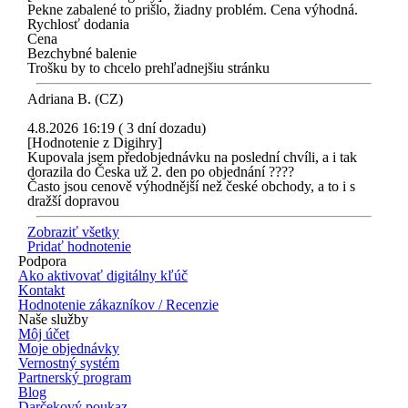
Pekne zabalené to prišlo, žiadny problém. Cena výhodná.
Rychlosť dodania
Cena
Bezchybné balenie
Trošku by to chcelo prehľadnejšiu stránku
Adriana B. (CZ)
4.8.2026 16:19 ( 3 dní dozadu)
[Hodnotenie z Digihry]
Kupovala jsem předobjednávku na poslední chvíli, a i tak
dorazila do Česka už 2. den po objednání ????
Často jsou cenově výhodnější než české obchody, a to i s
dražší dopravou
Zobraziť všetky
Pridať hodnotenie
Podpora
Ako aktivovať digitálny kľúč
Kontakt
Hodnotenie zákazníkov / Recenzie
Naše služby
Môj účet
Moje objednávky
Vernostný systém
Partnerský program
Blog
Darčekový poukaz