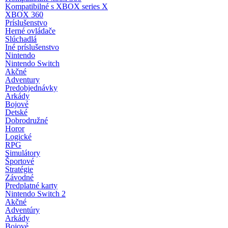
Kompatibilné s XBOX series X
XBOX 360
Príslušenstvo
Herné ovládače
Slúchadlá
Iné príslušenstvo
Nintendo
Nintendo Switch
Akčné
Adventury
Predobjednávky
Arkády
Bojové
Detské
Dobrodružné
Horor
Logické
RPG
Simulátory
Športové
Stratégie
Závodné
Predplatné karty
Nintendo Switch 2
Akčné
Adventúry
Arkády
Bojové