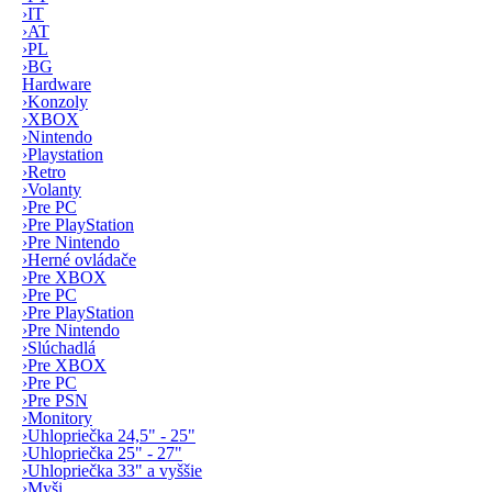
›
IT
›
AT
›
PL
›
BG
Hardware
›
Konzoly
›
XBOX
›
Nintendo
›
Playstation
›
Retro
›
Volanty
›
Pre PC
›
Pre PlayStation
›
Pre Nintendo
›
Herné ovládače
›
Pre XBOX
›
Pre PC
›
Pre PlayStation
›
Pre Nintendo
›
Slúchadlá
›
Pre XBOX
›
Pre PC
›
Pre PSN
›
Monitory
›
Uhlopriečka 24,5" - 25"
›
Uhlopriečka 25" - 27"
›
Uhlopriečka 33" a vyššie
›
Myši