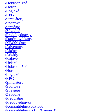
›
Dobrodružné
›
Horor
›
Logické
›
RPG
›
Simulátory
›
Športové
›
Stratégie
›
Závodné
›
Predobjednávky
›
Darčekové karty
›
XBOX One
›
Adventury
›
Akčné
›
Arkády
›
Bojové
›
Detské
›
Dobrodružné
›
Horor
›
Logické
›
RPG
›
Simulátory
›
Športové
›
Stratégie
›
Závodné
›
Predplatné
›
Predobjednávky
›
Kompatibilné xbox 360
›
Kompatibilné s XBOX series X