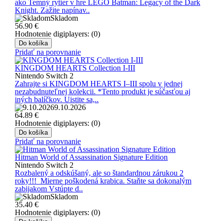
ako Temný rytier v hre LEGO Batman: Legacy of the Dark
Knight. Zažite napínav..
Skladom
56.90
€
Hodnotenie digiplayers: (0)
Do košíka
Pridať na porovnanie
KINGDOM HEARTS Collection I-III
Nintendo Switch 2
Zahrajte si KINGDOM HEARTS I–III spolu v jednej
nezabudnuteľnej kolekcii. *Tento produkt je súčasťou aj
iných balíčkov. Uistite sa,..
9.10.2026
64.89
€
Hodnotenie digiplayers: (0)
Do košíka
Pridať na porovnanie
Hitman World of Assassination Signature Edition
Nintendo Switch 2
Rozbalený a odskúšaný, ale so štandardnou zárukou 2
roky!!! Mierne poškodená krabica. Staňte sa dokonalým
zabijakom Vstúpte d..
Skladom
35.40
€
Hodnotenie digiplayers: (0)