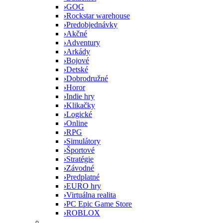
›
GOG
›
Rockstar warehouse
›
Predobjednávky
›
Akčné
›
Adventury
›
Arkády
›
Bojové
›
Detské
›
Dobrodružné
›
Horor
›
Indie hry
›
Klikačky
›
Logické
›
Online
›
RPG
›
Simulátory
›
Športové
›
Stratégie
›
Závodné
›
Predplatné
›
EURO hry
›
Virtuálna realita
›
PC Epic Game Store
›
ROBLOX