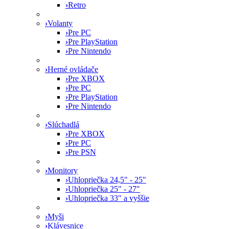
›
Retro
›
Volanty
›
Pre PC
›
Pre PlayStation
›
Pre Nintendo
›
Herné ovládače
›
Pre XBOX
›
Pre PC
›
Pre PlayStation
›
Pre Nintendo
›
Slúchadlá
›
Pre XBOX
›
Pre PC
›
Pre PSN
›
Monitory
›
Uhlopriečka 24,5" - 25"
›
Uhlopriečka 25" - 27"
›
Uhlopriečka 33" a vyššie
›
Myši
›
Klávesnice