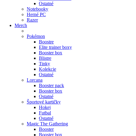
Ostatné
Notebooky
Herné PC
Razer
Merch
Pokémon
Boostre
Elite trainer boxy
Booster box
Blistre
Tinky
Kolekcie
Ostatné
Lorcana
Booster pack
Booster box
Ostatné
Športové kartičky
Hokej
Futbal
Ostatné
Magic The Gathering
Booster
Booster box