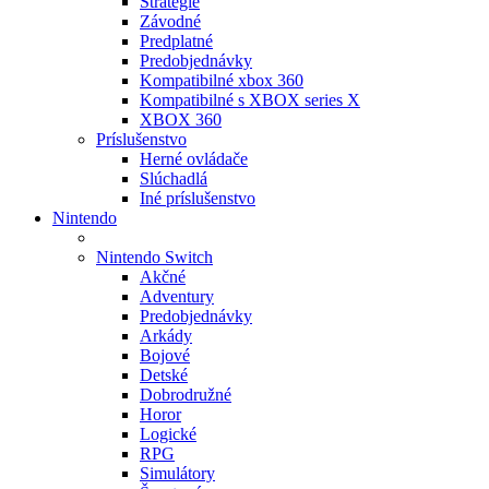
Stratégie
Závodné
Predplatné
Predobjednávky
Kompatibilné xbox 360
Kompatibilné s XBOX series X
XBOX 360
Príslušenstvo
Herné ovládače
Slúchadlá
Iné príslušenstvo
Nintendo
Nintendo Switch
Akčné
Adventury
Predobjednávky
Arkády
Bojové
Detské
Dobrodružné
Horor
Logické
RPG
Simulátory