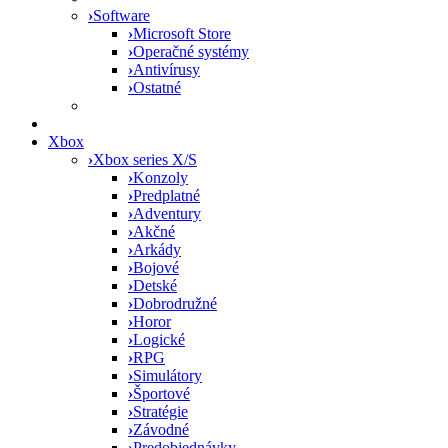
›
Software
›
Microsoft Store
›
Operačné systémy
›
Antivírusy
›
Ostatné
Xbox
›
Xbox series X/S
›
Konzoly
›
Predplatné
›
Adventury
›
Akčné
›
Arkády
›
Bojové
›
Detské
›
Dobrodružné
›
Horor
›
Logické
›
RPG
›
Simulátory
›
Športové
›
Stratégie
›
Závodné
›
Predobjednávky