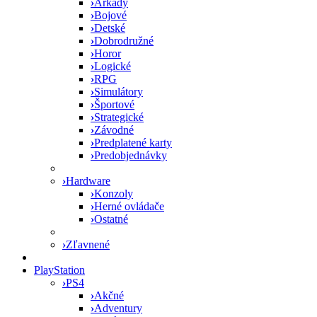
›
Arkády
›
Bojové
›
Detské
›
Dobrodružné
›
Horor
›
Logické
›
RPG
›
Simulátory
›
Športové
›
Strategické
›
Závodné
›
Predplatené karty
›
Predobjednávky
›
Hardware
›
Konzoly
›
Herné ovládače
›
Ostatné
›
Zľavnené
PlayStation
›
PS4
›
Akčné
›
Adventury