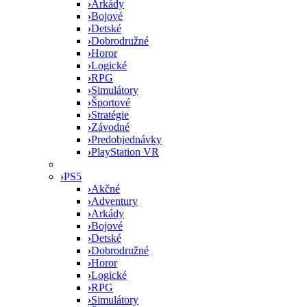
›
Arkády
›
Bojové
›
Detské
›
Dobrodružné
›
Horor
›
Logické
›
RPG
›
Simulátory
›
Športové
›
Stratégie
›
Závodné
›
Predobjednávky
›
PlayStation VR
›
PS5
›
Akčné
›
Adventury
›
Arkády
›
Bojové
›
Detské
›
Dobrodružné
›
Horor
›
Logické
›
RPG
›
Simulátory