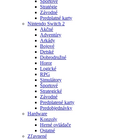
Športové
Stratégie
Závodné
Predplatné karty
Nintendo Switch 2
Akčné
Adventúry
Arkády
Bojové
Detské
Dobrodružné
Horor
Logické
RPG
Simulátory
Športové
Strategické
Závodné
Predplatené karty
Predobjednávky
Hardware
Konzoly
Herné ovládače
Ostatné
Zľavnené