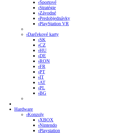
›
Športové
›
Stratégie
›
Závodné
›
Predobjednávky
›
PlayStation VR
›
Darčekové karty
›
SK
›
CZ
›
HU
›
DE
›
RON
›
FR
›
PT
›
IT
›
AT
›
PL
›
BG
Hardware
›
Konzoly
›
XBOX
›
Nintendo
›
Playstation