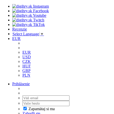
Recenzie
Select Language
▼
EUR
EUR
USD
CZK
HUF
GBP
PLN
Prihlásenie
Zapamätaj si ma
Zabudli ste