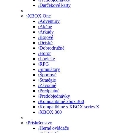
›
Darčekové karty
›
XBOX One
›
Adventury
›
Akčné
›
Arkády
›
Bojové
›
Detské
›
Dobrodružné
›
Horor
›
Logické
›
RPG
›
Simulátory
›
Športové
›
Stratégie
›
Závodné
›
Predplatné
›
Predobjednávky
›
Kompatibilné xbox 360
›
Kompatibilné s XBOX series X
›
XBOX 360
›
Príslušenstvo
›
Herné ovládače