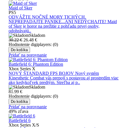
Maid of Sker
PS5
ODVÁŽTE NOČNÉ MORY TICHÝCH.
NEPREPADAJTE PANIKE...ANI NEDÝCHAJTE! Maid
of Sker je horor na prežitie z pohľadu prvej osoby,
odohrávajú..
Skladom
30.22 €
26.48
€
Hodnotenie digiplayers: (0)
Do košíka
Pridať na porovnanie
Battlefield 6: Phantom Edition
Xbox Series X
NOVÝ ŠTANDARD FPS BOJOV Nový systém
Kinesthetic Combat vás prepojí s postavou aj prostredím viac
ako kedykoľvek predtým. Streľba aj p..
Skladom
81.99
€
Hodnotenie digiplayers: (0)
Do košíka
Pridať na porovnanie
49% zľava
Battlefield 6
Xbox Series X/S