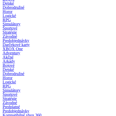
Detské
Dobrodružné
Horor
Logické
RPG
Simulátory
Športové
Stratégie
Závodné
Predobjednávky
Darčekové karty
XBOX One
Adventury
Akčné
Arkády
Bojové
Detské
Dobrodružné
Horor
Logické
RPG
Simulátory
Športové
Stratégie
Závodné
Predplatné
Predobjednávky
Kompatibilné xbox 360