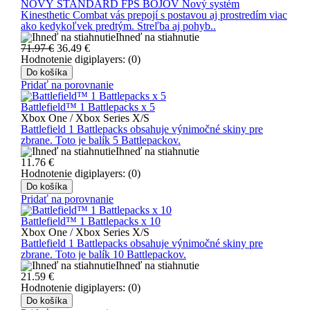
NOVÝ ŠTANDARD FPS BOJOV Nový systém
Kinesthetic Combat vás prepojí s postavou aj prostredím viac
ako kedykoľvek predtým. Streľba aj pohyb..
Ihneď na stiahnutie
71.97 €
36.49
€
Hodnotenie digiplayers: (0)
Do košíka
Pridať na porovnanie
Battlefield™ 1 Battlepacks x 5
Xbox One / Xbox Series X/S
Battlefield 1 Battlepacks obsahuje výnimočné skiny pre
zbrane. Toto je balík 5 Battlepackov.
Ihneď na stiahnutie
11.76
€
Hodnotenie digiplayers: (0)
Do košíka
Pridať na porovnanie
Battlefield™ 1 Battlepacks x 10
Xbox One / Xbox Series X/S
Battlefield 1 Battlepacks obsahuje výnimočné skiny pre
zbrane. Toto je balík 10 Battlepackov.
Ihneď na stiahnutie
21.59
€
Hodnotenie digiplayers: (0)
Do košíka