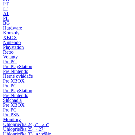
PT
IT
AT
PL
BG
Hardware
Konzoly
XBOX
Nintendo
Playstation
Retro
Volanty
Pre PC
Pre PlayStation
Pre Nintendo
Herné ovládače
Pre XBOX
Pre PC
Pre PlayStation
Pre Nintendo
Slúchadlá
Pre XBOX
Pre PC
Pre PSN
Monitory
Uhlopriečka 24,5" - 25"
Uhlopriečka 25" - 27"
Uhlopriečka 33" a vyššie