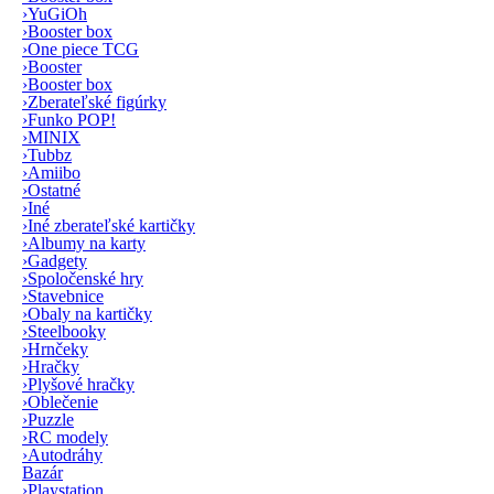
›
YuGiOh
›
Booster box
›
One piece TCG
›
Booster
›
Booster box
›
Zberateľské figúrky
›
Funko POP!
›
MINIX
›
Tubbz
›
Amiibo
›
Ostatné
›
Iné
›
Iné zberateľské kartičky
›
Albumy na karty
›
Gadgety
›
Spoločenské hry
›
Stavebnice
›
Obaly na kartičky
›
Steelbooky
›
Hrnčeky
›
Hračky
›
Plyšové hračky
›
Oblečenie
›
Puzzle
›
RC modely
›
Autodráhy
Bazár
›
Playstation