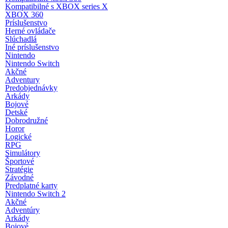
Kompatibilné s XBOX series X
XBOX 360
Príslušenstvo
Herné ovládače
Slúchadlá
Iné príslušenstvo
Nintendo
Nintendo Switch
Akčné
Adventury
Predobjednávky
Arkády
Bojové
Detské
Dobrodružné
Horor
Logické
RPG
Simulátory
Športové
Stratégie
Závodné
Predplatné karty
Nintendo Switch 2
Akčné
Adventúry
Arkády
Bojové