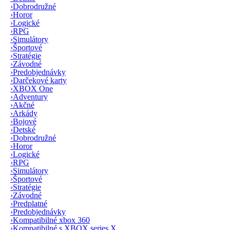
›
Dobrodružné
›
Horor
›
Logické
›
RPG
›
Simulátory
›
Športové
›
Stratégie
›
Závodné
›
Predobjednávky
›
Darčekové karty
›
XBOX One
›
Adventury
›
Akčné
›
Arkády
›
Bojové
›
Detské
›
Dobrodružné
›
Horor
›
Logické
›
RPG
›
Simulátory
›
Športové
›
Stratégie
›
Závodné
›
Predplatné
›
Predobjednávky
›
Kompatibilné xbox 360
›
Kompatibilné s XBOX series X