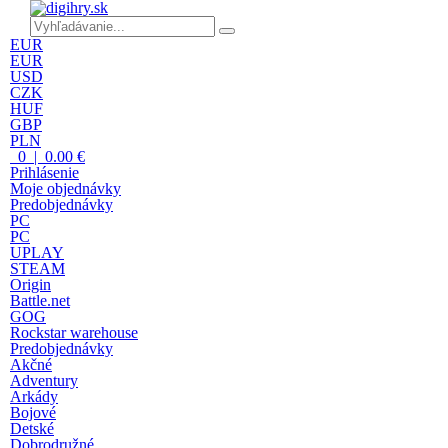
EUR
EUR
USD
CZK
HUF
GBP
PLN
0 | 0.00 €
Prihlásenie
Moje objednávky
Predobjednávky
PC
PC
UPLAY
STEAM
Origin
Battle.net
GOG
Rockstar warehouse
Predobjednávky
Akčné
Adventury
Arkády
Bojové
Detské
Dobrodružné