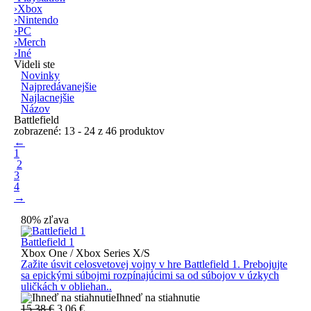
›
Xbox
›
Nintendo
›
PC
›
Merch
›
Iné
Videli ste
Novinky
Najpredávanejšie
Najlacnejšie
Názov
Battlefield
zobrazené: 13 - 24 z 46 produktov
←
1
2
3
4
→
80% zľava
Battlefield 1
Xbox One / Xbox Series X/S
Zažite úsvit celosvetovej vojny v hre Battlefield 1. Prebojujte
sa epickými súbojmi rozpínajúcimi sa od súbojov v úzkych
uličkách v obliehan..
Ihneď na stiahnutie
15.38 €
3.06
€