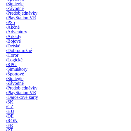
›
Stratégie
›
Závodné
›
Predobjednávky
›
PlayStation VR
›
PS5
›
Akčné
›
Adventury
›
Arkády
›
Bojové
›
Detské
›
Dobrodružné
›
Horor
›
Logické
›
RPG
›
Simulátory
›
Športové
›
Stratégie
›
Závodné
›
Predobjednávky
›
PlayStation VR
›
Darčekové karty
›
SK
›
CZ
›
HU
›
DE
›
RON
›
FR
›
PT