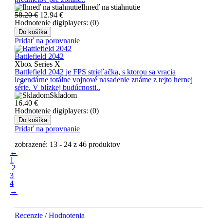
Ihneď na stiahnutie
58.20 €
12.94
€
Hodnotenie digiplayers: (0)
Do košíka
Pridať na porovnanie
Battlefield 2042
Xbox Series X
Battlefield 2042 je FPS strieľačka, s ktorou sa vracia
legendárne totálne vojnové nasadenie známe z tejto hernej
série. V blízkej budúcnosti..
Skladom
16.40
€
Hodnotenie digiplayers: (0)
Do košíka
Pridať na porovnanie
zobrazené: 13 - 24 z 46 produktov
←
1
2
3
4
→
Recenzie / Hodnotenia