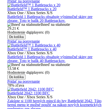
Pridať na porovnanie
Battlefield™ 1 Battlepacks x 20
Xbox One / Xbox Series X/S
Battlefield 1 Battlepacks obsahuje výnimočné skiny pre
zbrane. Toto je balík 20 Battlepackov.
Ihneď na stiahnutie
29.21
€
Hodnotenie digiplayers: (0)
Do košíka
Pridať na porovnanie
Battlefield™ 1 Battlepacks x 40
Xbox One / Xbox Series X/S
Battlefield 1 Battlepacks obsahuje výnimočné skiny pre
zbrane. Toto je balík 40 Battlepackov.
Ihneď na stiahnutie
53.58
€
Hodnotenie digiplayers: (0)
Do košíka
Pridať na porovnanie
78% zľava
Battlefield 2042: 1100 BFC
Xbox One / Xbox Series X/S
Zakúpte si 1100 herných mincií do hry Battlefield 2042. Túto
hernú menu je možné použiť na nákup nových kozmetických
predmetov pre zbrane..