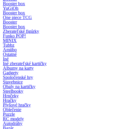
Booster box
YuGiOh
Booster box
One piece TCG
Booster
Booster box
Zberateľské figúrky
Funko POP!
MINIX
Tubbz
Amiibo
Ostatné
Iné
Iné zberateľské kartičky
Albumy na karty
Gadgety
Spoločenské hry
Stavebnice
Obaly na kartičky
Steelbooky
Hrnčeky
Hračky
Plyšové hračky
Oblečenie
Puzzle
RC modely
Autodráhy
Bazár