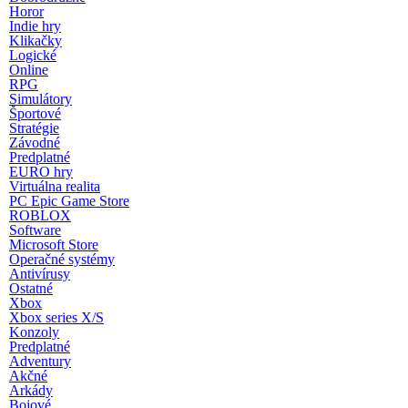
Horor
Indie hry
Klikačky
Logické
Online
RPG
Simulátory
Športové
Stratégie
Závodné
Predplatné
EURO hry
Virtuálna realita
PC Epic Game Store
ROBLOX
Software
Microsoft Store
Operačné systémy
Antivírusy
Ostatné
Xbox
Xbox series X/S
Konzoly
Predplatné
Adventury
Akčné
Arkády
Bojové