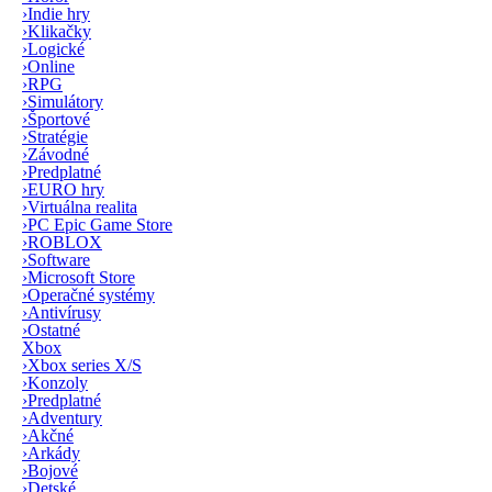
›
Indie hry
›
Klikačky
›
Logické
›
Online
›
RPG
›
Simulátory
›
Športové
›
Stratégie
›
Závodné
›
Predplatné
›
EURO hry
›
Virtuálna realita
›
PC Epic Game Store
›
ROBLOX
›
Software
›
Microsoft Store
›
Operačné systémy
›
Antivírusy
›
Ostatné
Xbox
›
Xbox series X/S
›
Konzoly
›
Predplatné
›
Adventury
›
Akčné
›
Arkády
›
Bojové
›
Detské