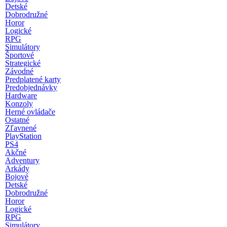
Detské
Dobrodružné
Horor
Logické
RPG
Simulátory
Športové
Strategické
Závodné
Predplatené karty
Predobjednávky
Hardware
Konzoly
Herné ovládače
Ostatné
Zľavnené
PlayStation
PS4
Akčné
Adventury
Arkády
Bojové
Detské
Dobrodružné
Horor
Logické
RPG
Simulátory