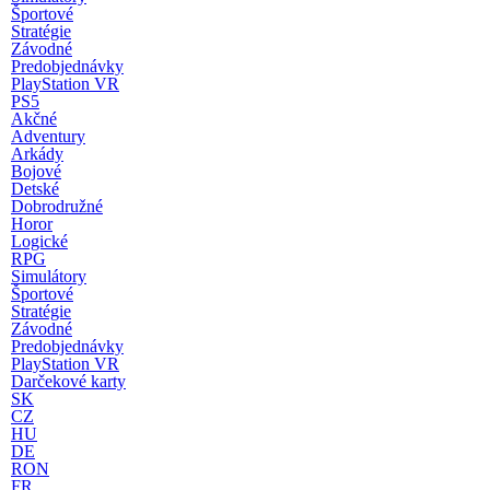
Športové
Stratégie
Závodné
Predobjednávky
PlayStation VR
PS5
Akčné
Adventury
Arkády
Bojové
Detské
Dobrodružné
Horor
Logické
RPG
Simulátory
Športové
Stratégie
Závodné
Predobjednávky
PlayStation VR
Darčekové karty
SK
CZ
HU
DE
RON
FR