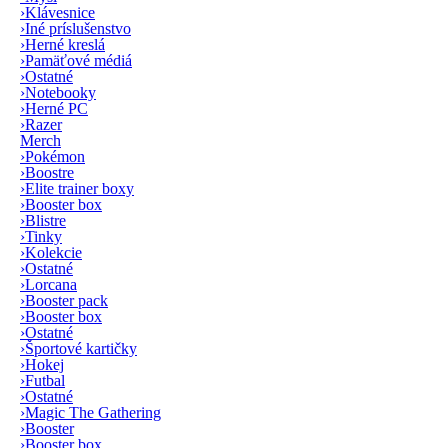
›
Klávesnice
›
Iné príslušenstvo
›
Herné kreslá
›
Pamäťové médiá
›
Ostatné
›
Notebooky
›
Herné PC
›
Razer
Merch
›
Pokémon
›
Boostre
›
Elite trainer boxy
›
Booster box
›
Blistre
›
Tinky
›
Kolekcie
›
Ostatné
›
Lorcana
›
Booster pack
›
Booster box
›
Ostatné
›
Športové kartičky
›
Hokej
›
Futbal
›
Ostatné
›
Magic The Gathering
›
Booster
›
Booster box