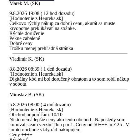
Marek M. (SK)
9.8.2026 19:08 ( 12 hod dozadu)
[Hodnotenie z Heureka.sk]
Celkovo rýchly nákup za dobrú cenu, akurát sa muste
krvopotne preklikávať na stránke.
Rýchle doručenie
Pekne zabalené
Dobré ceny
Trošku menej prehľadná stránka
Vladimír K. (SK)
8.8.2026 08:39 ( 1 deň dozadu)
[Hodnotenie z Heureka.sk]
Digitálny kód mi bol doručený obratom a to som robil nákup
v sobotu.
Miroslav B. (SK)
5.8.2026 08:00 ( 4 dní dozadu)
[Hodnotenie z Heureka.sk]
Obchod odporúčam. 10/10
Nikto nemá lepšie ceny ako tento obchod . Naposledy som
kupoval steam verziu Tlou part1. Ceny od 50+++ tu ? 25 . V
tomto obchode vždy rád nakupujem.
Ceny ++++
Rýchlosť