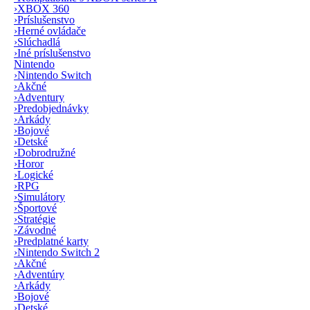
›
XBOX 360
›
Príslušenstvo
›
Herné ovládače
›
Slúchadlá
›
Iné príslušenstvo
Nintendo
›
Nintendo Switch
›
Akčné
›
Adventury
›
Predobjednávky
›
Arkády
›
Bojové
›
Detské
›
Dobrodružné
›
Horor
›
Logické
›
RPG
›
Simulátory
›
Športové
›
Stratégie
›
Závodné
›
Predplatné karty
›
Nintendo Switch 2
›
Akčné
›
Adventúry
›
Arkády
›
Bojové
›
Detské