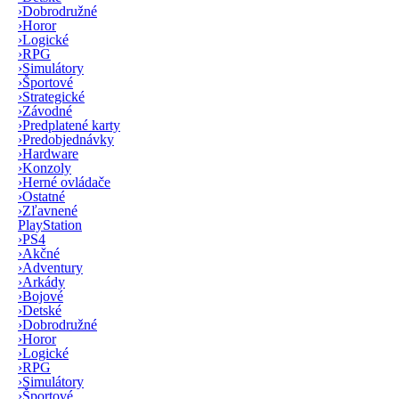
›
Dobrodružné
›
Horor
›
Logické
›
RPG
›
Simulátory
›
Športové
›
Strategické
›
Závodné
›
Predplatené karty
›
Predobjednávky
›
Hardware
›
Konzoly
›
Herné ovládače
›
Ostatné
›
Zľavnené
PlayStation
›
PS4
›
Akčné
›
Adventury
›
Arkády
›
Bojové
›
Detské
›
Dobrodružné
›
Horor
›
Logické
›
RPG
›
Simulátory
›
Športové