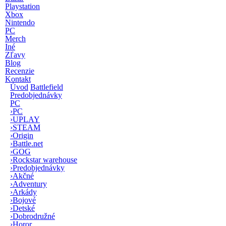
Playstation
Xbox
Nintendo
PC
Merch
Iné
Zľavy
Blog
Recenzie
Kontakt
Úvod
Battlefield
Predobjednávky
PC
›
PC
›
UPLAY
›
STEAM
›
Origin
›
Battle.net
›
GOG
›
Rockstar warehouse
›
Predobjednávky
›
Akčné
›
Adventury
›
Arkády
›
Bojové
›
Detské
›
Dobrodružné
›
Horor