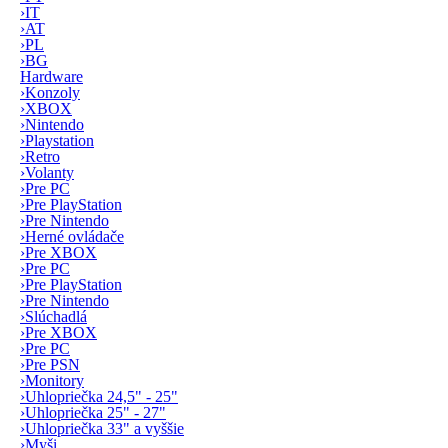
›
IT
›
AT
›
PL
›
BG
Hardware
›
Konzoly
›
XBOX
›
Nintendo
›
Playstation
›
Retro
›
Volanty
›
Pre PC
›
Pre PlayStation
›
Pre Nintendo
›
Herné ovládače
›
Pre XBOX
›
Pre PC
›
Pre PlayStation
›
Pre Nintendo
›
Slúchadlá
›
Pre XBOX
›
Pre PC
›
Pre PSN
›
Monitory
›
Uhlopriečka 24,5" - 25"
›
Uhlopriečka 25" - 27"
›
Uhlopriečka 33" a vyššie
›
Myši