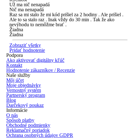
Už ma nič nenapadá
Nič ma nenapadá
Raz sa mi stalo že mi kód prišiel za 2 hodiny . Ale prišiel .
Ale to sa stalo raz . Inak vždy do 30 min . Tak že ako
nevýhodu to nemôžme brať .
Žiadna
Žiadna
Zobraziť všetky
Pridať hodnotenie
Podpora
Ako aktivovať digitálny kľúč
Kontakt
Hodnotenie zákazníkov / Recenzie
Naše služby
Môj účet
Moje objednávky
Vernostný systém
Partnerský program
Blog
Darčekový poukaz
Informácie
O nás
Spôsob platby
Obchodné podmienky
Reklamačný poriadok
Ochrana osobných údajov GDPR