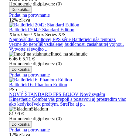
Hodnotenie digiplayers: (0)
Do košíka
Pridať na porovnanie
12% zľava
Battlefield 2042: Standard Edition
Xbox One / Xbox Series X/S
Najnovší diel kultovej FPS série Battlefield nás tentoraz
vezme do nepríliš vzdialenej budúcnosti zasiahnutej vojnou.
Vytvorte si svojho ..
Ihneď na stiahnutie
6.46 €
5.71
€
Hodnotenie digiplayers: (0)
Do košíka
Pridať na porovnanie
Battlefield 6: Phantom Edition
PS5
NOVÝ ŠTANDARD FPS BOJOV Nový systém
Kinesthetic Combat vás prepojí s postavou aj prostredím viac
ako kedykoľvek predtým. Streľba aj p..
Skladom
81.99
€
Hodnotenie digiplayers: (0)
Do košíka
Pridať na porovnanie
12% zľava