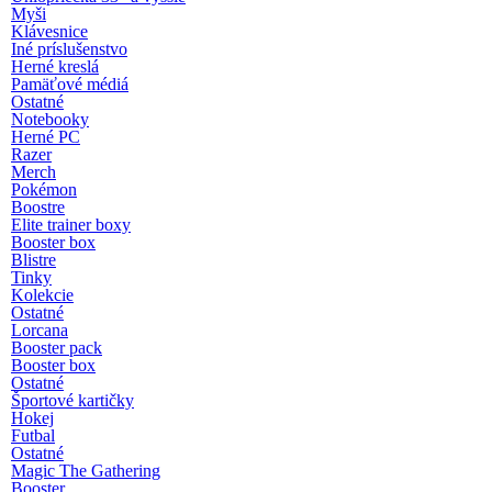
Myši
Klávesnice
Iné príslušenstvo
Herné kreslá
Pamäťové médiá
Ostatné
Notebooky
Herné PC
Razer
Merch
Pokémon
Boostre
Elite trainer boxy
Booster box
Blistre
Tinky
Kolekcie
Ostatné
Lorcana
Booster pack
Booster box
Ostatné
Športové kartičky
Hokej
Futbal
Ostatné
Magic The Gathering
Booster