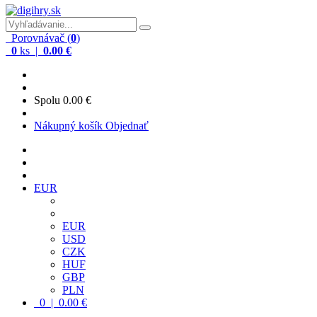
Porovnávač (
0
)
0
ks |
0.00 €
Spolu
0.00 €
Nákupný košík
Objednať
EUR
EUR
USD
CZK
HUF
GBP
PLN
0 | 0.00 €