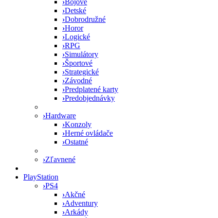
›
Bojové
›
Detské
›
Dobrodružné
›
Horor
›
Logické
›
RPG
›
Simulátory
›
Športové
›
Strategické
›
Závodné
›
Predplatené karty
›
Predobjednávky
›
Hardware
›
Konzoly
›
Herné ovládače
›
Ostatné
›
Zľavnené
PlayStation
›
PS4
›
Akčné
›
Adventury
›
Arkády