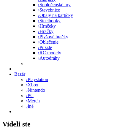
›
Spoločenské hry
›
Stavebnice
›
Obaly na kartičky
›
Steelbooky
›
Hrnčeky
›
Hračky
›
Plyšové hračky
›
Oblečenie
›
Puzzle
›
RC modely
›
Autodráhy
Bazár
›
Playstation
›
Xbox
›
Nintendo
›
PC
›
Merch
›
Iné
Videli ste