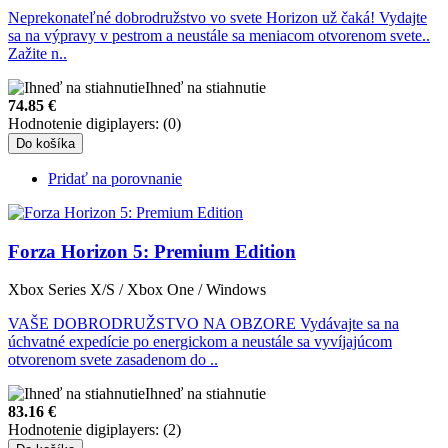
Neprekonateľné dobrodružstvo vo svete Horizon už čaká! Vydajte
sa na výpravy v pestrom a neustále sa meniacom otvorenom svete..
Zažite n..
Ihneď na stiahnutie
74.85
€
Hodnotenie digiplayers: (0)
Do košíka
Pridať na porovnanie
Forza Horizon 5: Premium Edition
Xbox Series X/S / Xbox One / Windows
VAŠE DOBRODRUŽSTVO NA OBZORE Vydávajte sa na
úchvatné expedície po energickom a neustále sa vyvíjajúcom
otvorenom svete zasadenom do ..
Ihneď na stiahnutie
83.16
€
Hodnotenie digiplayers: (2)