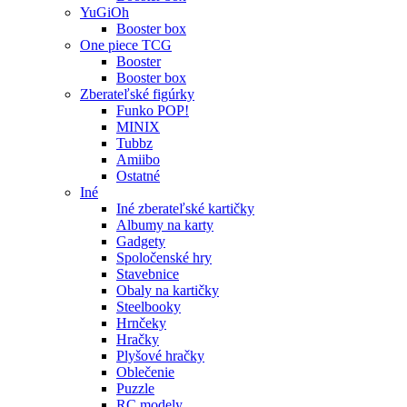
YuGiOh
Booster box
One piece TCG
Booster
Booster box
Zberateľské figúrky
Funko POP!
MINIX
Tubbz
Amiibo
Ostatné
Iné
Iné zberateľské kartičky
Albumy na karty
Gadgety
Spoločenské hry
Stavebnice
Obaly na kartičky
Steelbooky
Hrnčeky
Hračky
Plyšové hračky
Oblečenie
Puzzle
RC modely