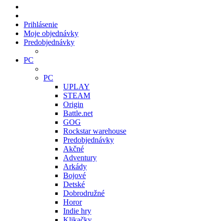
Prihlásenie
Moje objednávky
Predobjednávky
PC
PC
UPLAY
STEAM
Origin
Battle.net
GOG
Rockstar warehouse
Predobjednávky
Akčné
Adventury
Arkády
Bojové
Detské
Dobrodružné
Horor
Indie hry
Klikačky