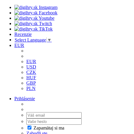
Recenzie
Select Language
▼
EUR
EUR
USD
CZK
HUF
GBP
PLN
Prihlásenie
Zapamätaj si ma
Zabudli ste