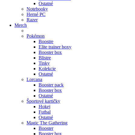
Ostatné
Notebooky
Herné PC
Razer
Merch
Pokémon
Boostre
Elite trainer boxy
Booster box
Blistre
Tinky
Kolekcie
Ostatné
Lorcana
Booster pack
Booster box
Ostatné
Športové kartičky
Hokej
Futbal
Ostatné
Magic The Gathering
Booster
Booster box