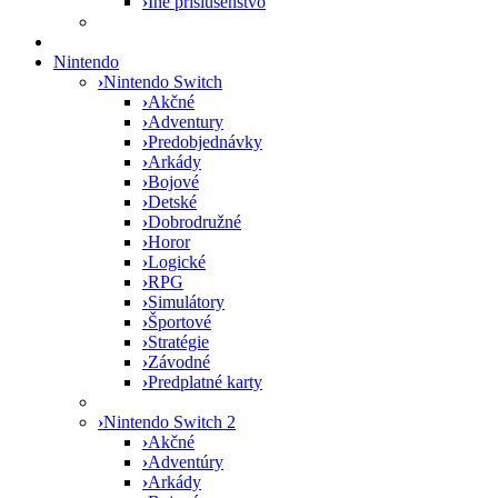
›
Iné príslušenstvo
Nintendo
›
Nintendo Switch
›
Akčné
›
Adventury
›
Predobjednávky
›
Arkády
›
Bojové
›
Detské
›
Dobrodružné
›
Horor
›
Logické
›
RPG
›
Simulátory
›
Športové
›
Stratégie
›
Závodné
›
Predplatné karty
›
Nintendo Switch 2
›
Akčné
›
Adventúry
›
Arkády