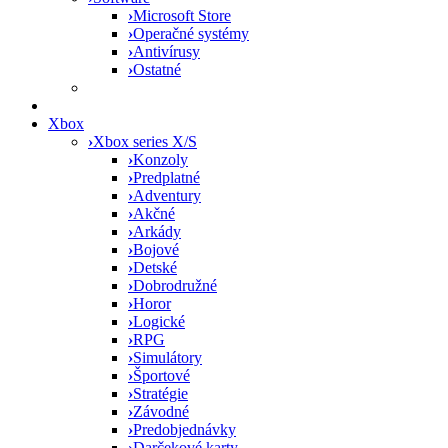
›
Microsoft Store
›
Operačné systémy
›
Antivírusy
›
Ostatné
Xbox
›
Xbox series X/S
›
Konzoly
›
Predplatné
›
Adventury
›
Akčné
›
Arkády
›
Bojové
›
Detské
›
Dobrodružné
›
Horor
›
Logické
›
RPG
›
Simulátory
›
Športové
›
Stratégie
›
Závodné
›
Predobjednávky
›
Darčekové karty