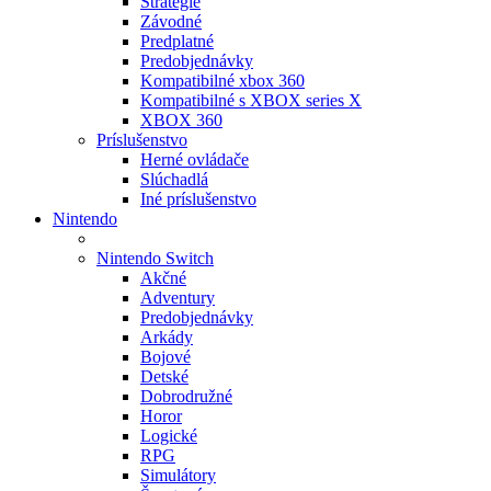
Stratégie
Závodné
Predplatné
Predobjednávky
Kompatibilné xbox 360
Kompatibilné s XBOX series X
XBOX 360
Príslušenstvo
Herné ovládače
Slúchadlá
Iné príslušenstvo
Nintendo
Nintendo Switch
Akčné
Adventury
Predobjednávky
Arkády
Bojové
Detské
Dobrodružné
Horor
Logické
RPG
Simulátory