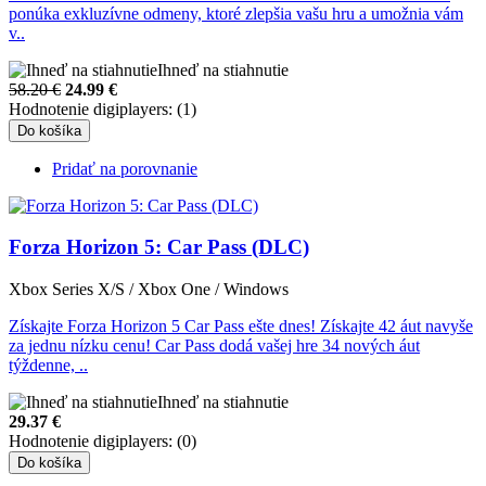
ponúka exkluzívne odmeny, ktoré zlepšia vašu hru a umožnia vám
v..
Ihneď na stiahnutie
58.20 €
24.99
€
Hodnotenie digiplayers: (1)
Do košíka
Pridať na porovnanie
Forza Horizon 5: Car Pass (DLC)
Xbox Series X/S / Xbox One / Windows
Získajte Forza Horizon 5 Car Pass ešte dnes! Získajte 42 áut navyše
za jednu nízku cenu! Car Pass dodá vašej hre 34 nových áut
týždenne, ..
Ihneď na stiahnutie
29.37
€
Hodnotenie digiplayers: (0)
Do košíka