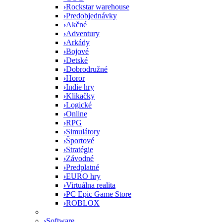
›
Rockstar warehouse
›
Predobjednávky
›
Akčné
›
Adventury
›
Arkády
›
Bojové
›
Detské
›
Dobrodružné
›
Horor
›
Indie hry
›
Klikačky
›
Logické
›
Online
›
RPG
›
Simulátory
›
Športové
›
Stratégie
›
Závodné
›
Predplatné
›
EURO hry
›
Virtuálna realita
›
PC Epic Game Store
›
ROBLOX
›
Software