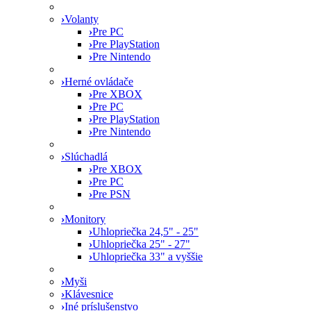
›
Volanty
›
Pre PC
›
Pre PlayStation
›
Pre Nintendo
›
Herné ovládače
›
Pre XBOX
›
Pre PC
›
Pre PlayStation
›
Pre Nintendo
›
Slúchadlá
›
Pre XBOX
›
Pre PC
›
Pre PSN
›
Monitory
›
Uhlopriečka 24,5" - 25"
›
Uhlopriečka 25" - 27"
›
Uhlopriečka 33" a vyššie
›
Myši
›
Klávesnice
›
Iné príslušenstvo