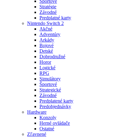
Športové
Stratégie
Závodné
Predplatné karty
Nintendo Switch 2
Akčné
Adventúry
Arkády
Bojové
Detské
Dobrodružné
Horor
Logické
RPG
Simulátory
Športové
Strategické
Závodné
Predplatené karty
Predobjednávky
Hardware
Konzoly
Herné ovládače
Ostatné
Zľavnené