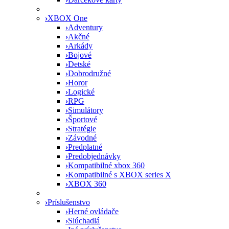
›
XBOX One
›
Adventury
›
Akčné
›
Arkády
›
Bojové
›
Detské
›
Dobrodružné
›
Horor
›
Logické
›
RPG
›
Simulátory
›
Športové
›
Stratégie
›
Závodné
›
Predplatné
›
Predobjednávky
›
Kompatibilné xbox 360
›
Kompatibilné s XBOX series X
›
XBOX 360
›
Príslušenstvo
›
Herné ovládače
›
Slúchadlá