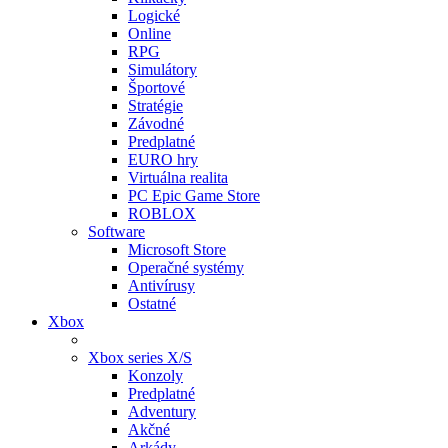
Logické
Online
RPG
Simulátory
Športové
Stratégie
Závodné
Predplatné
EURO hry
Virtuálna realita
PC Epic Game Store
ROBLOX
Software
Microsoft Store
Operačné systémy
Antivírusy
Ostatné
Xbox
Xbox series X/S
Konzoly
Predplatné
Adventury
Akčné
Arkády