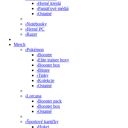
›
Herné kreslá
›
Pamäťové médiá
›
Ostatné
›
Notebooky
›
Herné PC
›
Razer
Merch
›
Pokémon
›
Boostre
›
Elite trainer boxy
›
Booster box
›
Blistre
›
Tinky
›
Kolekcie
›
Ostatné
›
Lorcana
›
Booster pack
›
Booster box
›
Ostatné
›
Športové kartičky
›
Hokej