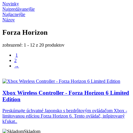
Novinky
Najpredávanejšie
Najlacnejšie
Názov
Forza Horizon
zobrazené: 1 - 12 z 20 produktov
1
2
→
Xbox Wireless Controller - Forza Horizon 6 Limited
Edition
Preskúmajte úchvatné Japonsko s bezdrôtovým ovládačom Xbox -
limitovanou edíciou Forza Horizon 6. Tento ovládač, inšpirovaný
kľukat..
Skladom