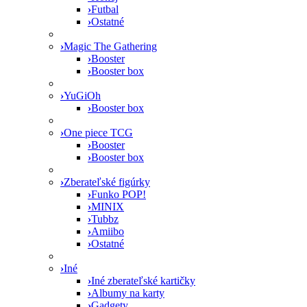
›
Futbal
›
Ostatné
›
Magic The Gathering
›
Booster
›
Booster box
›
YuGiOh
›
Booster box
›
One piece TCG
›
Booster
›
Booster box
›
Zberateľské figúrky
›
Funko POP!
›
MINIX
›
Tubbz
›
Amiibo
›
Ostatné
›
Iné
›
Iné zberateľské kartičky
›
Albumy na karty
›
Gadgety