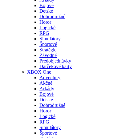
Bojové
Detské
Dobrodružné
Horor
Logické
RPG
Simulátory
Športové
Stratégie
Závodné
Predobjednávky
Darčekové karty
XBOX One
Adventury
Akčné
Arkády
Bojové
Detské
Dobrodružné
Horor
Logické
RPG
Simulátory
Športové