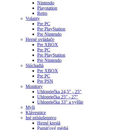
Nintendo
Playstation
Retro
Volanty
Pre PC
Pre PlayStation
Pre Nintendo
Herné ovládače
Pre XBOX
Pre PC
Pre PlayStation
Pre Nintendo
Slúchadlá
Pre XBOX
Pre PC
Pre PSN
Monitory
Uhlopriečka 24,5" - 25"
Uhlopriečka 25" - 27"
Uhlopriečka 33" a vyššie
Myši
Klávesnice
Iné príslušenstvo
Herné kreslá
Pamäťové médiá