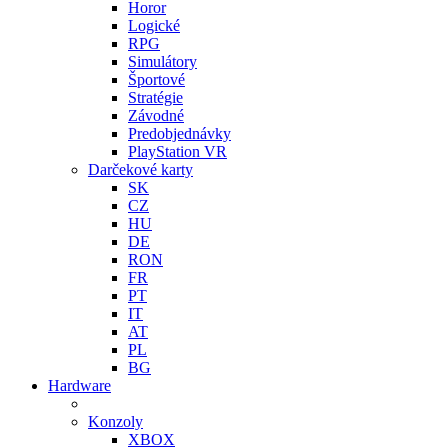
Horor
Logické
RPG
Simulátory
Športové
Stratégie
Závodné
Predobjednávky
PlayStation VR
Darčekové karty
SK
CZ
HU
DE
RON
FR
PT
IT
AT
PL
BG
Hardware
Konzoly
XBOX