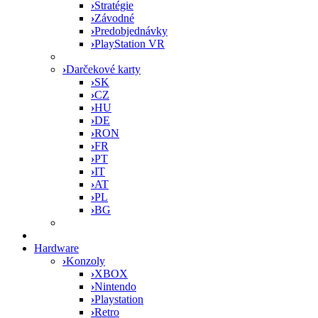
›
Stratégie
›
Závodné
›
Predobjednávky
›
PlayStation VR
›
Darčekové karty
›
SK
›
CZ
›
HU
›
DE
›
RON
›
FR
›
PT
›
IT
›
AT
›
PL
›
BG
Hardware
›
Konzoly
›
XBOX
›
Nintendo
›
Playstation
›
Retro