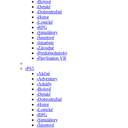
›
Bojové
›
Detské
›
Dobrodružné
›
Horor
›
Logické
›
RPG
›
Simulátory
›
Športové
›
Stratégie
›
Závodné
›
Predobjednávky
›
PlayStation VR
›
PS5
›
Akčné
›
Adventury
›
Arkády
›
Bojové
›
Detské
›
Dobrodružné
›
Horor
›
Logické
›
RPG
›
Simulátory
›
Športové