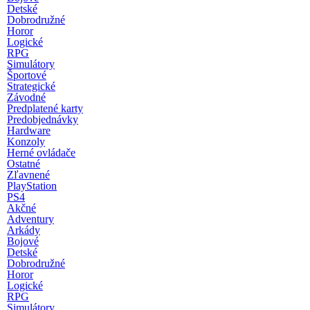
Detské
Dobrodružné
Horor
Logické
RPG
Simulátory
Športové
Strategické
Závodné
Predplatené karty
Predobjednávky
Hardware
Konzoly
Herné ovládače
Ostatné
Zľavnené
PlayStation
PS4
Akčné
Adventury
Arkády
Bojové
Detské
Dobrodružné
Horor
Logické
RPG
Simulátory