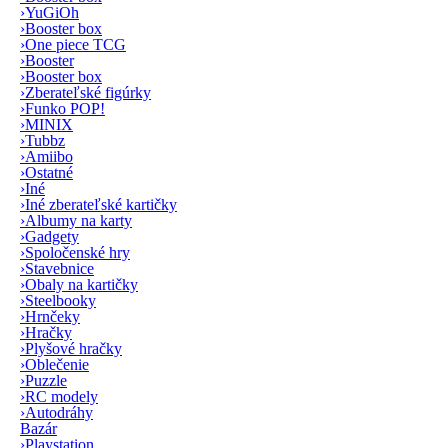
›
YuGiOh
›
Booster box
›
One piece TCG
›
Booster
›
Booster box
›
Zberateľské figúrky
›
Funko POP!
›
MINIX
›
Tubbz
›
Amiibo
›
Ostatné
›
Iné
›
Iné zberateľské kartičky
›
Albumy na karty
›
Gadgety
›
Spoločenské hry
›
Stavebnice
›
Obaly na kartičky
›
Steelbooky
›
Hrnčeky
›
Hračky
›
Plyšové hračky
›
Oblečenie
›
Puzzle
›
RC modely
›
Autodráhy
Bazár
›
Playstation