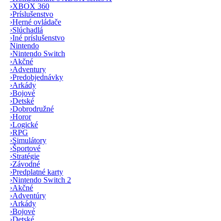
›
XBOX 360
›
Príslušenstvo
›
Herné ovládače
›
Slúchadlá
›
Iné príslušenstvo
Nintendo
›
Nintendo Switch
›
Akčné
›
Adventury
›
Predobjednávky
›
Arkády
›
Bojové
›
Detské
›
Dobrodružné
›
Horor
›
Logické
›
RPG
›
Simulátory
›
Športové
›
Stratégie
›
Závodné
›
Predplatné karty
›
Nintendo Switch 2
›
Akčné
›
Adventúry
›
Arkády
›
Bojové
›
Detské