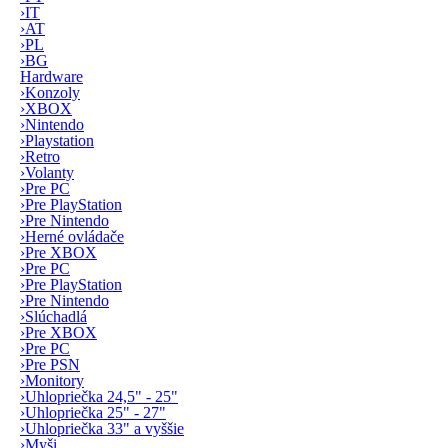
›
IT
›
AT
›
PL
›
BG
Hardware
›
Konzoly
›
XBOX
›
Nintendo
›
Playstation
›
Retro
›
Volanty
›
Pre PC
›
Pre PlayStation
›
Pre Nintendo
›
Herné ovládače
›
Pre XBOX
›
Pre PC
›
Pre PlayStation
›
Pre Nintendo
›
Slúchadlá
›
Pre XBOX
›
Pre PC
›
Pre PSN
›
Monitory
›
Uhlopriečka 24,5" - 25"
›
Uhlopriečka 25" - 27"
›
Uhlopriečka 33" a vyššie
›
Myši