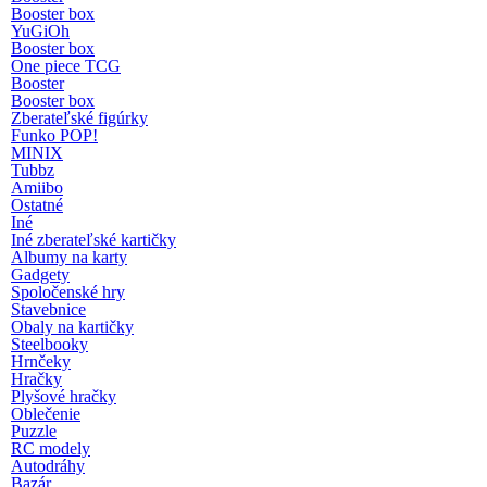
Booster box
YuGiOh
Booster box
One piece TCG
Booster
Booster box
Zberateľské figúrky
Funko POP!
MINIX
Tubbz
Amiibo
Ostatné
Iné
Iné zberateľské kartičky
Albumy na karty
Gadgety
Spoločenské hry
Stavebnice
Obaly na kartičky
Steelbooky
Hrnčeky
Hračky
Plyšové hračky
Oblečenie
Puzzle
RC modely
Autodráhy
Bazár