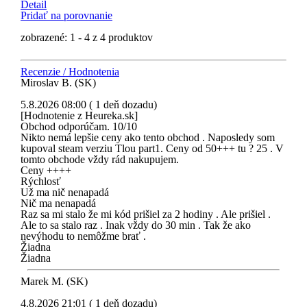
Detail
Pridať na porovnanie
zobrazené: 1 - 4 z 4 produktov
Recenzie / Hodnotenia
Miroslav B. (SK)
5.8.2026 08:00 ( 1 deň dozadu)
[Hodnotenie z Heureka.sk]
Obchod odporúčam. 10/10
Nikto nemá lepšie ceny ako tento obchod . Naposledy som
kupoval steam verziu Tlou part1. Ceny od 50+++ tu ? 25 . V
tomto obchode vždy rád nakupujem.
Ceny ++++
Rýchlosť
Už ma nič nenapadá
Nič ma nenapadá
Raz sa mi stalo že mi kód prišiel za 2 hodiny . Ale prišiel .
Ale to sa stalo raz . Inak vždy do 30 min . Tak že ako
nevýhodu to nemôžme brať .
Žiadna
Žiadna
Marek M. (SK)
4.8.2026 21:01 ( 1 deň dozadu)