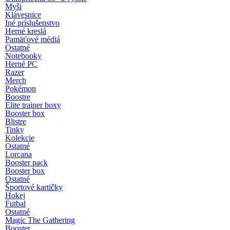
Myši
Klávesnice
Iné príslušenstvo
Herné kreslá
Pamäťové médiá
Ostatné
Notebooky
Herné PC
Razer
Merch
Pokémon
Boostre
Elite trainer boxy
Booster box
Blistre
Tinky
Kolekcie
Ostatné
Lorcana
Booster pack
Booster box
Ostatné
Športové kartičky
Hokej
Futbal
Ostatné
Magic The Gathering
Booster