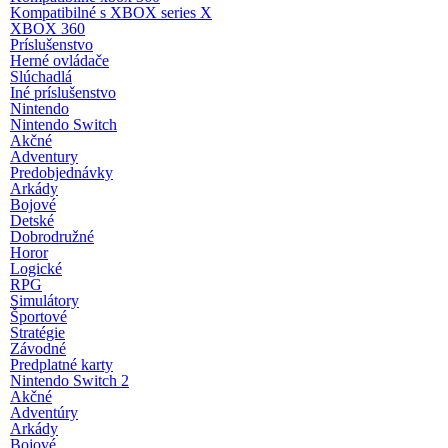
Kompatibilné s XBOX series X
XBOX 360
Príslušenstvo
Herné ovládače
Slúchadlá
Iné príslušenstvo
Nintendo
Nintendo Switch
Akčné
Adventury
Predobjednávky
Arkády
Bojové
Detské
Dobrodružné
Horor
Logické
RPG
Simulátory
Športové
Stratégie
Závodné
Predplatné karty
Nintendo Switch 2
Akčné
Adventúry
Arkády
Bojové