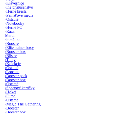
›
Klávesnice
›
Iné príslušenstvo
›
Herné kreslá
›
Pamäťové médiá
›
Ostatné
›
Notebooky
›
Herné PC
›
Razer
Merch
›
Pokémon
›
Boostre
›
Elite trainer boxy
›
Booster box
›
Blistre
›
Tinky
›
Kolekcie
›
Ostatné
›
Lorcana
›
Booster pack
›
Booster box
›
Ostatné
›
Športové kartičky
›
Hokej
›
Futbal
›
Ostatné
›
Magic The Gathering
›
Booster
›
Booster box