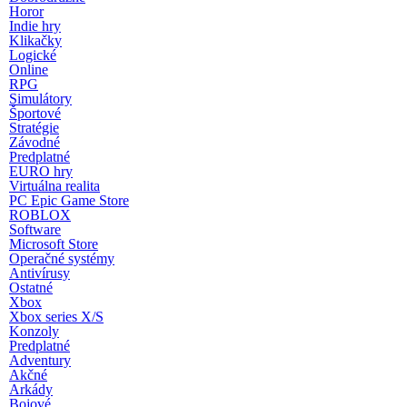
Horor
Indie hry
Klikačky
Logické
Online
RPG
Simulátory
Športové
Stratégie
Závodné
Predplatné
EURO hry
Virtuálna realita
PC Epic Game Store
ROBLOX
Software
Microsoft Store
Operačné systémy
Antivírusy
Ostatné
Xbox
Xbox series X/S
Konzoly
Predplatné
Adventury
Akčné
Arkády
Bojové