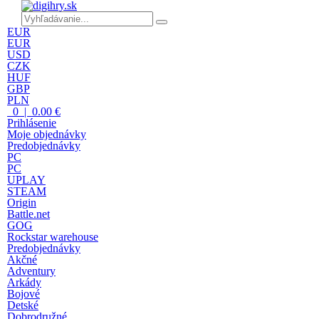
EUR
EUR
USD
CZK
HUF
GBP
PLN
0 | 0.00 €
Prihlásenie
Moje objednávky
Predobjednávky
PC
PC
UPLAY
STEAM
Origin
Battle.net
GOG
Rockstar warehouse
Predobjednávky
Akčné
Adventury
Arkády
Bojové
Detské
Dobrodružné