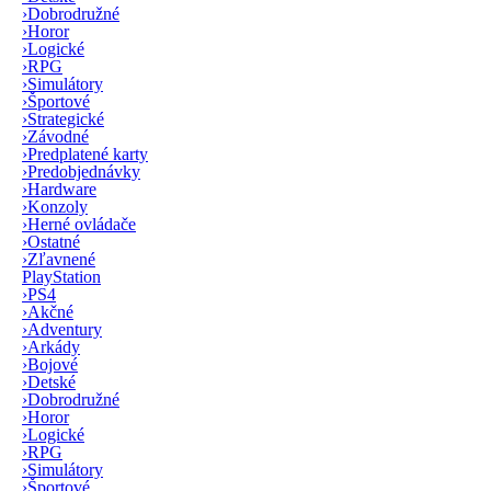
›
Dobrodružné
›
Horor
›
Logické
›
RPG
›
Simulátory
›
Športové
›
Strategické
›
Závodné
›
Predplatené karty
›
Predobjednávky
›
Hardware
›
Konzoly
›
Herné ovládače
›
Ostatné
›
Zľavnené
PlayStation
›
PS4
›
Akčné
›
Adventury
›
Arkády
›
Bojové
›
Detské
›
Dobrodružné
›
Horor
›
Logické
›
RPG
›
Simulátory
›
Športové