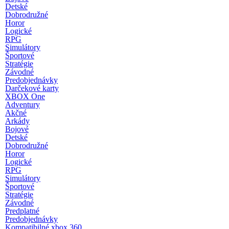
Detské
Dobrodružné
Horor
Logické
RPG
Simulátory
Športové
Stratégie
Závodné
Predobjednávky
Darčekové karty
XBOX One
Adventury
Akčné
Arkády
Bojové
Detské
Dobrodružné
Horor
Logické
RPG
Simulátory
Športové
Stratégie
Závodné
Predplatné
Predobjednávky
Kompatibilné xbox 360