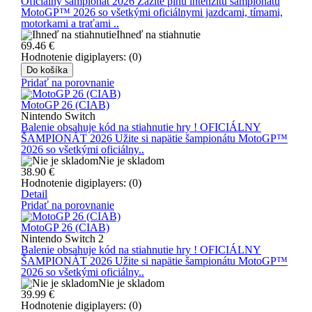
Oficiálny šampionát 2026 Zažite plnú intenzitu šampionátu
MotoGP™ 2026 so všetkými oficiálnymi jazdcami, tímami,
motorkami a traťami ..
Ihneď na stiahnutie
69.46
€
Hodnotenie digiplayers: (0)
Do košíka
Pridať na porovnanie
MotoGP 26 (CIAB)
Nintendo Switch
Balenie obsahuje kód na stiahnutie hry ! OFICIÁLNY
ŠAMPIONÁT 2026 Užite si napätie šampionátu MotoGP™
2026 so všetkými oficiálny..
Nie je skladom
38.90
€
Hodnotenie digiplayers: (0)
Detail
Pridať na porovnanie
MotoGP 26 (CIAB)
Nintendo Switch 2
Balenie obsahuje kód na stiahnutie hry ! OFICIÁLNY
ŠAMPIONÁT 2026 Užite si napätie šampionátu MotoGP™
2026 so všetkými oficiálny..
Nie je skladom
39.99
€
Hodnotenie digiplayers: (0)