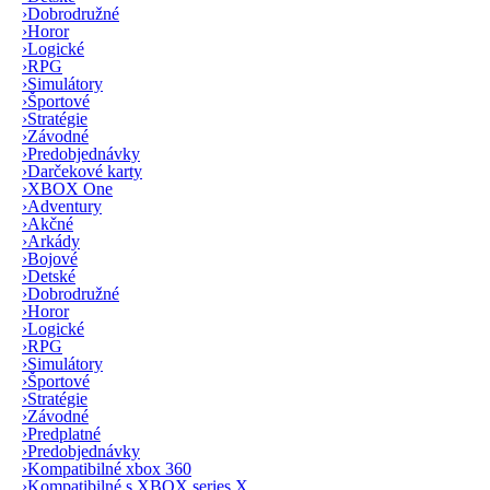
›
Dobrodružné
›
Horor
›
Logické
›
RPG
›
Simulátory
›
Športové
›
Stratégie
›
Závodné
›
Predobjednávky
›
Darčekové karty
›
XBOX One
›
Adventury
›
Akčné
›
Arkády
›
Bojové
›
Detské
›
Dobrodružné
›
Horor
›
Logické
›
RPG
›
Simulátory
›
Športové
›
Stratégie
›
Závodné
›
Predplatné
›
Predobjednávky
›
Kompatibilné xbox 360
›
Kompatibilné s XBOX series X