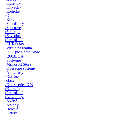
›
Indie hry
›
Klikačky
›
Logické
›
Online
›
RPG
›
Simulátory
›
Športové
›
Stratégie
›
Závodné
›
Predplatné
›
EURO hry
›
Virtuálna realita
›
PC Epic Game Store
›
ROBLOX
›
Software
›
Microsoft Store
›
Operačné systémy
›
Antivírusy
›
Ostatné
Xbox
›
Xbox series X/S
›
Konzoly
›
Predplatné
›
Adventury
›
Akčné
›
Arkády
›
Bojové
›
Detské