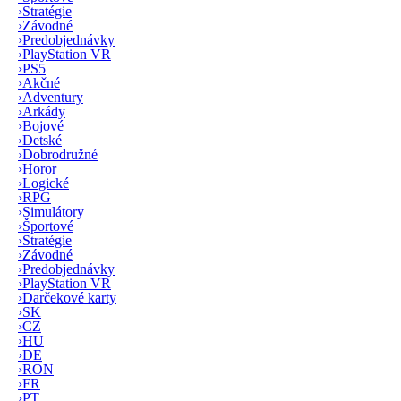
›
Stratégie
›
Závodné
›
Predobjednávky
›
PlayStation VR
›
PS5
›
Akčné
›
Adventury
›
Arkády
›
Bojové
›
Detské
›
Dobrodružné
›
Horor
›
Logické
›
RPG
›
Simulátory
›
Športové
›
Stratégie
›
Závodné
›
Predobjednávky
›
PlayStation VR
›
Darčekové karty
›
SK
›
CZ
›
HU
›
DE
›
RON
›
FR
›
PT