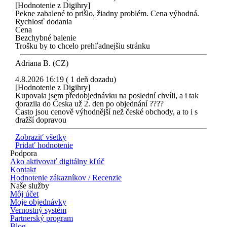
[Hodnotenie z Digihry]
Pekne zabalené to prišlo, žiadny problém. Cena výhodná.
Rychlosť dodania
Cena
Bezchybné balenie
Trošku by to chcelo prehľadnejšiu stránku
Adriana B. (CZ)
4.8.2026 16:19 ( 1 deň dozadu)
[Hodnotenie z Digihry]
Kupovala jsem předobjednávku na poslední chvíli, a i tak
dorazila do Česka už 2. den po objednání ????
Často jsou cenově výhodnější než české obchody, a to i s
dražší dopravou
Zobraziť všetky
Pridať hodnotenie
Podpora
Ako aktivovať digitálny kľúč
Kontakt
Hodnotenie zákazníkov / Recenzie
Naše služby
Môj účet
Moje objednávky
Vernostný systém
Partnerský program
Blog