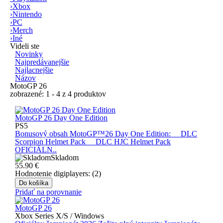
›
Xbox
›
Nintendo
›
PC
›
Merch
›
Iné
Videli ste
Novinky
Najpredávanejšie
Najlacnejšie
Názov
MotoGP 26
zobrazené: 1 - 4 z 4 produktov
MotoGP 26 Day One Edition
PS5
Bonusový obsah MotoGP™26 Day One Edition: DLC
Scorpion Helmet Pack DLC HJC Helmet Pack
OFICIÁLN..
Skladom
55.90
€
Hodnotenie digiplayers: (2)
Do košíka
Pridať na porovnanie
MotoGP 26
Xbox Series X/S / Windows