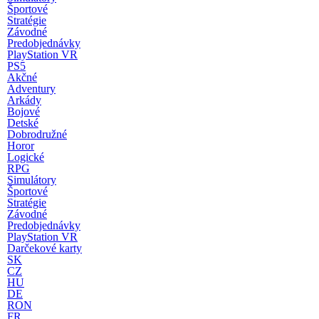
Športové
Stratégie
Závodné
Predobjednávky
PlayStation VR
PS5
Akčné
Adventury
Arkády
Bojové
Detské
Dobrodružné
Horor
Logické
RPG
Simulátory
Športové
Stratégie
Závodné
Predobjednávky
PlayStation VR
Darčekové karty
SK
CZ
HU
DE
RON
FR