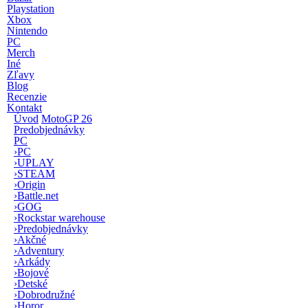
Playstation
Xbox
Nintendo
PC
Merch
Iné
Zľavy
Blog
Recenzie
Kontakt
Úvod
MotoGP 26
Predobjednávky
PC
›
PC
›
UPLAY
›
STEAM
›
Origin
›
Battle.net
›
GOG
›
Rockstar warehouse
›
Predobjednávky
›
Akčné
›
Adventury
›
Arkády
›
Bojové
›
Detské
›
Dobrodružné
›
Horor