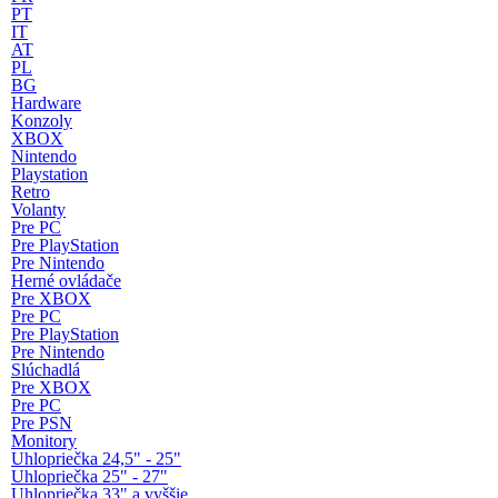
PT
IT
AT
PL
BG
Hardware
Konzoly
XBOX
Nintendo
Playstation
Retro
Volanty
Pre PC
Pre PlayStation
Pre Nintendo
Herné ovládače
Pre XBOX
Pre PC
Pre PlayStation
Pre Nintendo
Slúchadlá
Pre XBOX
Pre PC
Pre PSN
Monitory
Uhlopriečka 24,5" - 25"
Uhlopriečka 25" - 27"
Uhlopriečka 33" a vyššie