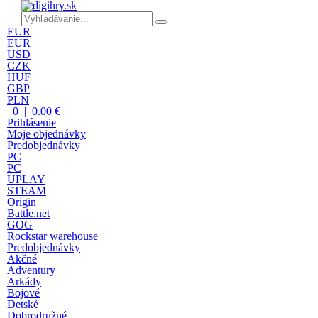
EUR
EUR
USD
CZK
HUF
GBP
PLN
0 | 0.00 €
Prihlásenie
Moje objednávky
Predobjednávky
PC
PC
UPLAY
STEAM
Origin
Battle.net
GOG
Rockstar warehouse
Predobjednávky
Akčné
Adventury
Arkády
Bojové
Detské
Dobrodružné