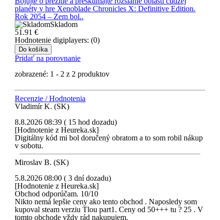
Bojujte o prežitie a preskúmajte rozsiahle oblasti cudzej
planéty v hre Xenoblade Chronicles X: Definitive Edition.
Rok 2054 – Zem bol..
Skladom
51.91
€
Hodnotenie digiplayers: (0)
Do košíka
Pridať na porovnanie
zobrazené: 1 - 2 z 2 produktov
Recenzie / Hodnotenia
Vladimír K. (SK)
8.8.2026 08:39 ( 15 hod dozadu)
[Hodnotenie z Heureka.sk]
Digitálny kód mi bol doručený obratom a to som robil nákup
v sobotu.
Miroslav B. (SK)
5.8.2026 08:00 ( 3 dní dozadu)
[Hodnotenie z Heureka.sk]
Obchod odporúčam. 10/10
Nikto nemá lepšie ceny ako tento obchod . Naposledy som
kupoval steam verziu Tlou part1. Ceny od 50+++ tu ? 25 . V
tomto obchode vždy rád nakupujem.