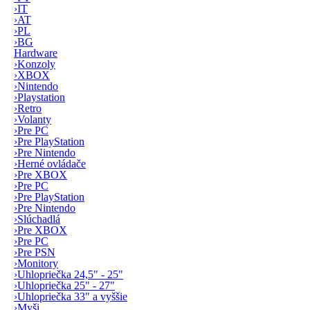
›
IT
›
AT
›
PL
›
BG
Hardware
›
Konzoly
›
XBOX
›
Nintendo
›
Playstation
›
Retro
›
Volanty
›
Pre PC
›
Pre PlayStation
›
Pre Nintendo
›
Herné ovládače
›
Pre XBOX
›
Pre PC
›
Pre PlayStation
›
Pre Nintendo
›
Slúchadlá
›
Pre XBOX
›
Pre PC
›
Pre PSN
›
Monitory
›
Uhlopriečka 24,5" - 25"
›
Uhlopriečka 25" - 27"
›
Uhlopriečka 33" a vyššie
›
Myši