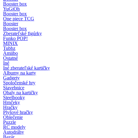
Booster box
YuGiOh
Booster box
One piece TCG
Booster
Booster box
Zberateľské figúrky
Funko POP!
MINIX
Tubbz
Amiibo
Ostatné
Iné
Iné zberateľské kartičky
Albumy na karty
Gadgety
Spoločenské hry
Stavebnice
Obaly na kartičky
Steelbooky
Hrnčeky
Hračky
Plyšové hračky
Oblečenie
Puzzle
RC modely
Autodráhy
Bazár