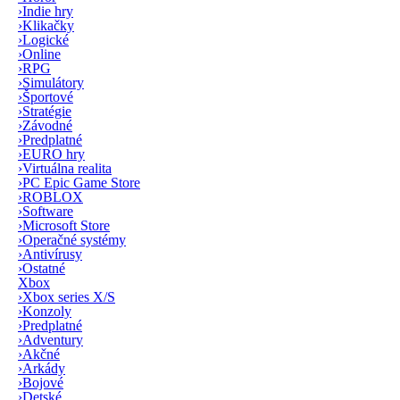
›
Indie hry
›
Klikačky
›
Logické
›
Online
›
RPG
›
Simulátory
›
Športové
›
Stratégie
›
Závodné
›
Predplatné
›
EURO hry
›
Virtuálna realita
›
PC Epic Game Store
›
ROBLOX
›
Software
›
Microsoft Store
›
Operačné systémy
›
Antivírusy
›
Ostatné
Xbox
›
Xbox series X/S
›
Konzoly
›
Predplatné
›
Adventury
›
Akčné
›
Arkády
›
Bojové
›
Detské