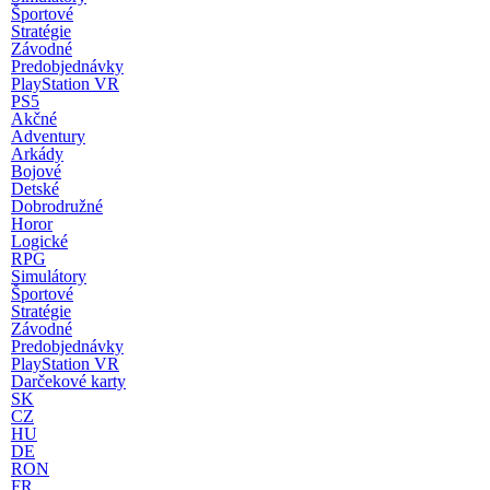
Športové
Stratégie
Závodné
Predobjednávky
PlayStation VR
PS5
Akčné
Adventury
Arkády
Bojové
Detské
Dobrodružné
Horor
Logické
RPG
Simulátory
Športové
Stratégie
Závodné
Predobjednávky
PlayStation VR
Darčekové karty
SK
CZ
HU
DE
RON
FR