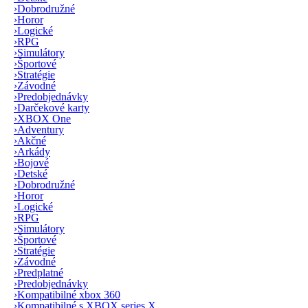
›
Dobrodružné
›
Horor
›
Logické
›
RPG
›
Simulátory
›
Športové
›
Stratégie
›
Závodné
›
Predobjednávky
›
Darčekové karty
›
XBOX One
›
Adventury
›
Akčné
›
Arkády
›
Bojové
›
Detské
›
Dobrodružné
›
Horor
›
Logické
›
RPG
›
Simulátory
›
Športové
›
Stratégie
›
Závodné
›
Predplatné
›
Predobjednávky
›
Kompatibilné xbox 360
›
Kompatibilné s XBOX series X