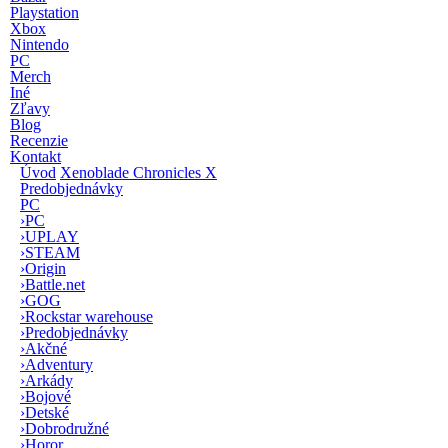
Playstation
Xbox
Nintendo
PC
Merch
Iné
Zľavy
Blog
Recenzie
Kontakt
Úvod
Xenoblade Chronicles X
Predobjednávky
PC
›
PC
›
UPLAY
›
STEAM
›
Origin
›
Battle.net
›
GOG
›
Rockstar warehouse
›
Predobjednávky
›
Akčné
›
Adventury
›
Arkády
›
Bojové
›
Detské
›
Dobrodružné
›
Horor