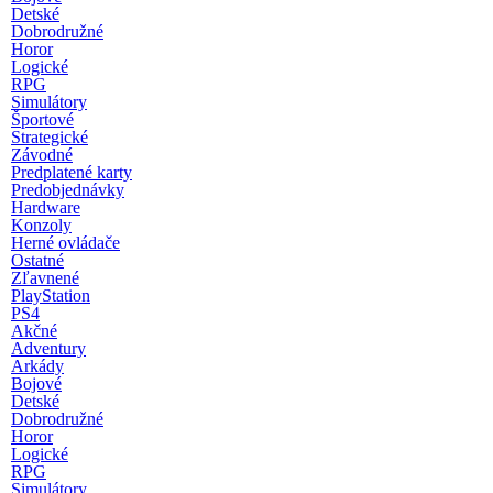
Detské
Dobrodružné
Horor
Logické
RPG
Simulátory
Športové
Strategické
Závodné
Predplatené karty
Predobjednávky
Hardware
Konzoly
Herné ovládače
Ostatné
Zľavnené
PlayStation
PS4
Akčné
Adventury
Arkády
Bojové
Detské
Dobrodružné
Horor
Logické
RPG
Simulátory