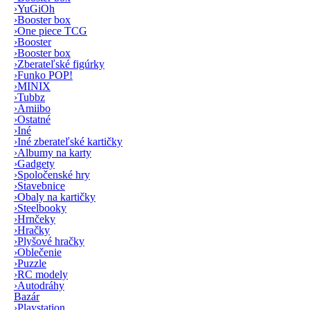
›
YuGiOh
›
Booster box
›
One piece TCG
›
Booster
›
Booster box
›
Zberateľské figúrky
›
Funko POP!
›
MINIX
›
Tubbz
›
Amiibo
›
Ostatné
›
Iné
›
Iné zberateľské kartičky
›
Albumy na karty
›
Gadgety
›
Spoločenské hry
›
Stavebnice
›
Obaly na kartičky
›
Steelbooky
›
Hrnčeky
›
Hračky
›
Plyšové hračky
›
Oblečenie
›
Puzzle
›
RC modely
›
Autodráhy
Bazár
›
Playstation