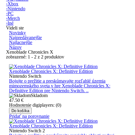
›
Xbox
›
Nintendo
›
PC
›
Merch
›
Iné
Videli ste
Novinky
Najpredávanejšie
Najlacnejšie
Názov
Xenoblade Chronicles X
zobrazené: 1 - 2 z 2 produktov
Xenoblade Chronicles X: Definitive Edition
Nintendo Switch
Bojujte o prežitie a preskúmavajte rozľahlé územia
mimozemského sveta v hre Xenoblade Chronicles X:
Definitive Edition pre Nintendo Switch. ..
Skladom
47.50
€
Hodnotenie digiplayers: (0)
Do košíka
Pridať na porovnanie
Xenoblade Chronicles X: Definitive Edition
Nintendo Switch 2