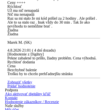
Ceny ++++
Rýchlosť
Už ma nič nenapadá
Nič ma nenapadá
Raz sa mi stalo že mi kód prišiel za 2 hodiny . Ale prišiel .
Ale to sa stalo raz . Inak vždy do 30 min . Tak že ako
nevýhodu to nemôžme brať .
Žiadna
Žiadna
Marek M. (SK)
4.8.2026 21:01 ( 4 dní dozadu)
[Hodnotenie z Digihry]
Pekne zabalené to prišlo, žiadny problém. Cena výhodná.
Rychlosť dodania
Cena
Bezchybné balenie
Trošku by to chcelo prehľadnejšiu stránku
Zobraziť všetky
Pridať hodnotenie
Podpora
Ako aktivovať digitálny kľúč
Kontakt
Hodnotenie zákazníkov / Recenzie
Naše služby
Môj účet