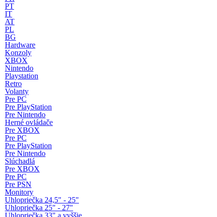
PT
IT
AT
PL
BG
Hardware
Konzoly
XBOX
Nintendo
Playstation
Retro
Volanty
Pre PC
Pre PlayStation
Pre Nintendo
Herné ovládače
Pre XBOX
Pre PC
Pre PlayStation
Pre Nintendo
Slúchadlá
Pre XBOX
Pre PC
Pre PSN
Monitory
Uhlopriečka 24,5" - 25"
Uhlopriečka 25" - 27"
Uhlopriečka 33" a vyššie