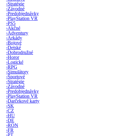
›
Stratégie
›
Závodné
›
Predobjednávky
›
PlayStation VR
›
PS5
›
Akčné
›
Adventury
›
Arkády
›
Bojové
›
Detské
›
Dobrodružné
›
Horor
›
Logické
›
RPG
›
Simulátory
›
Športové
›
Stratégie
›
Závodné
›
Predobjednávky
›
PlayStation VR
›
Darčekové karty
›
SK
›
CZ
›
HU
›
DE
›
RON
›
FR
›
PT