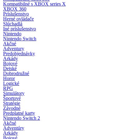
Kompatibilné s XBOX series X
XBOX 360
Príslušenstvo
Herné ovládače
Slúchadlá
Iné príslušenstvo
Nintendo
Nintendo Switch
Akčné
Adventury
Predobjednávky
Arkády
Bojové
Detské
Dobrodružné
Horor
Logické
RPG
Simulátory
Športové
Stratégie
Závodné
Predplatné karty
Nintendo Switch 2
Akčné
Adventúry
Arkády
Bojové