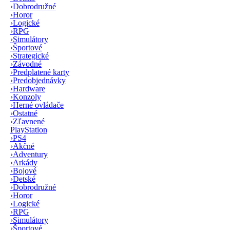
›
Dobrodružné
›
Horor
›
Logické
›
RPG
›
Simulátory
›
Športové
›
Strategické
›
Závodné
›
Predplatené karty
›
Predobjednávky
›
Hardware
›
Konzoly
›
Herné ovládače
›
Ostatné
›
Zľavnené
PlayStation
›
PS4
›
Akčné
›
Adventury
›
Arkády
›
Bojové
›
Detské
›
Dobrodružné
›
Horor
›
Logické
›
RPG
›
Simulátory
›
Športové