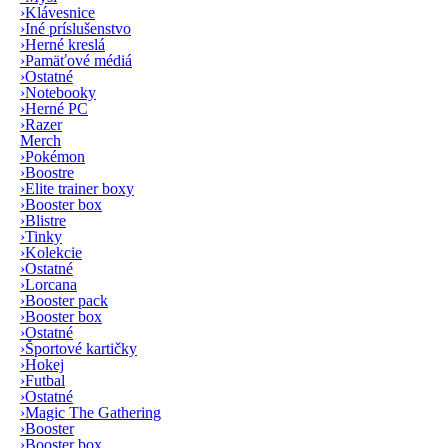
›
Klávesnice
›
Iné príslušenstvo
›
Herné kreslá
›
Pamäťové médiá
›
Ostatné
›
Notebooky
›
Herné PC
›
Razer
Merch
›
Pokémon
›
Boostre
›
Elite trainer boxy
›
Booster box
›
Blistre
›
Tinky
›
Kolekcie
›
Ostatné
›
Lorcana
›
Booster pack
›
Booster box
›
Ostatné
›
Športové kartičky
›
Hokej
›
Futbal
›
Ostatné
›
Magic The Gathering
›
Booster
›
Booster box