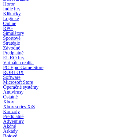
Horor
Indie hry
Klikačky
Logické
Online
RPG
Simulátory
Športové
Stratégie
Závodné
Predplatné
EURO hry
Virtuálna realita
PC Epic Game Store
ROBLOX
Software
Microsoft Store
Operačné systémy
Antivírusy
Ostatné
Xbox
Xbox series X/S
Konzoly
Predplatné
Adventury
Akčné
Arkády
Bojové