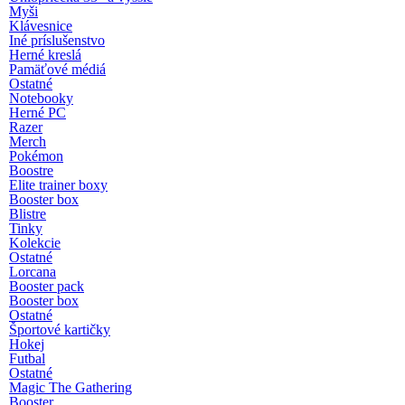
Myši
Klávesnice
Iné príslušenstvo
Herné kreslá
Pamäťové médiá
Ostatné
Notebooky
Herné PC
Razer
Merch
Pokémon
Boostre
Elite trainer boxy
Booster box
Blistre
Tinky
Kolekcie
Ostatné
Lorcana
Booster pack
Booster box
Ostatné
Športové kartičky
Hokej
Futbal
Ostatné
Magic The Gathering
Booster