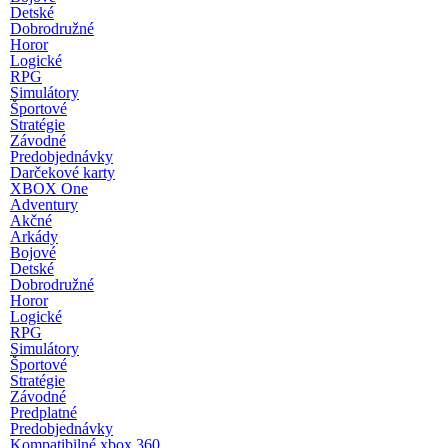
Detské
Dobrodružné
Horor
Logické
RPG
Simulátory
Športové
Stratégie
Závodné
Predobjednávky
Darčekové karty
XBOX One
Adventury
Akčné
Arkády
Bojové
Detské
Dobrodružné
Horor
Logické
RPG
Simulátory
Športové
Stratégie
Závodné
Predplatné
Predobjednávky
Kompatibilné xbox 360