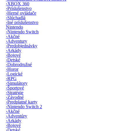
›
XBOX 360
›
Príslušenstvo
›
Herné ovládače
›
Slúchadlá
›
Iné príslušenstvo
Nintendo
›
Nintendo Switch
›
Akčné
›
Adventury
›
Predobjednávky
›
Arkády
›
Bojové
›
Detské
›
Dobrodružné
›
Horor
›
Logické
›
RPG
›
Simulátory
›
Športové
›
Stratégie
›
Závodné
›
Predplatné karty
›
Nintendo Switch 2
›
Akčné
›
Adventúry
›
Arkády
›
Bojové
›
Detské