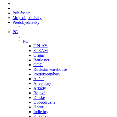
Prihlásenie
Moje objednávky
Predobjednávky
PC
PC
UPLAY
STEAM
Origin
Battle.net
GOG
Rockstar warehouse
Predobjednávky
Akčné
Adventury
Arkády
Bojové
Detské
Dobrodružné
Horor
Indie hry
Klikačky