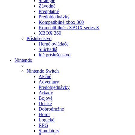
Stratégie
Závodné
Predplatné
Predobjednávky
Kompatibilné xbox 360
Kompatibilné s XBOX series X
XBOX 360
Príslušenstvo
Herné ovládače
Slúchadlá
Iné príslušenstvo
Nintendo
Nintendo Switch
Akčné
Adventury
Predobjednávky
Arkády
Bojové
Detské
Dobrodružné
Horor
Logické
RPG
Simulátory