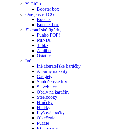
YuGiOh
Booster box
One piece TCG
Booster
Booster box
Zberateľské figúrky
Funko POP!
MINIX
Tubbz
Amiibo
Ostatné
Iné
Iné zberateľské kartičky
Albumy na karty
Gadgety
Spoločenské hry
Stavebnice
Obaly na kartičky
Steelbooky
Hrnčeky
Hračky
Plyšové hračky
Oblečenie
Puzzle
RC modely