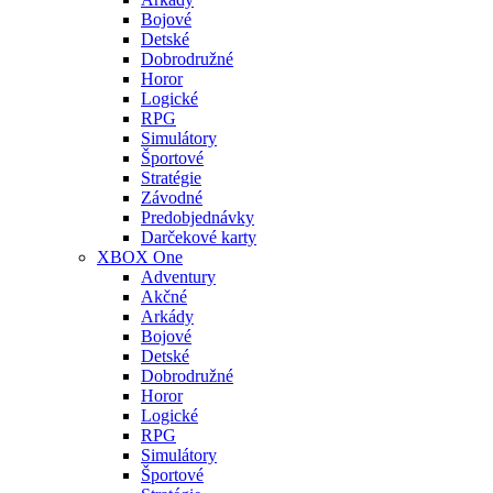
Bojové
Detské
Dobrodružné
Horor
Logické
RPG
Simulátory
Športové
Stratégie
Závodné
Predobjednávky
Darčekové karty
XBOX One
Adventury
Akčné
Arkády
Bojové
Detské
Dobrodružné
Horor
Logické
RPG
Simulátory
Športové