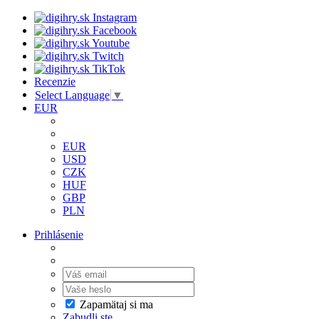
Recenzie
Select Language
▼
EUR
EUR
USD
CZK
HUF
GBP
PLN
Prihlásenie
Zapamätaj si ma
Zabudli ste