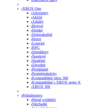
›
XBOX One
›
Adventury
›
Akčné
›
Arkády
›
Bojové
›
Detské
›
Dobrodružné
›
Horor
›
Logické
›
RPG
›
Simulátory
›
Športové
›
Stratégie
›
Závodné
›
Predplatné
›
Predobjednávky
›
Kompatibilné xbox 360
›
Kompatibilné s XBOX series X
›
XBOX 360
›
Príslušenstvo
›
Herné ovládače
›
Slúchadlá