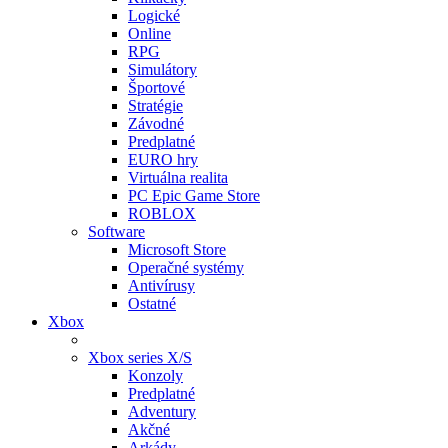
Logické
Online
RPG
Simulátory
Športové
Stratégie
Závodné
Predplatné
EURO hry
Virtuálna realita
PC Epic Game Store
ROBLOX
Software
Microsoft Store
Operačné systémy
Antivírusy
Ostatné
Xbox
Xbox series X/S
Konzoly
Predplatné
Adventury
Akčné
Arkády