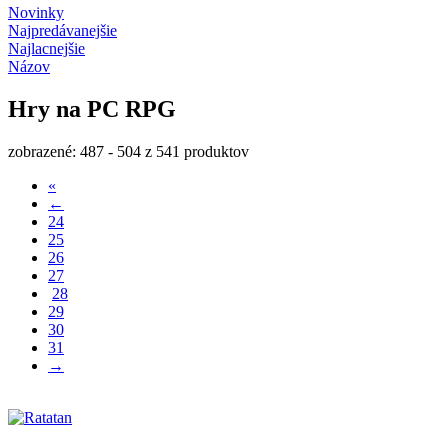
Novinky
Najpredávanejšie
Najlacnejšie
Názov
Hry na PC RPG
zobrazené: 487 - 504 z 541 produktov
«
←
24
25
26
27
28
29
30
31
→