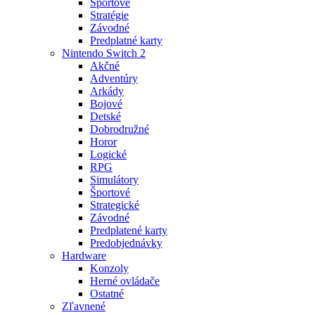
Športové
Stratégie
Závodné
Predplatné karty
Nintendo Switch 2
Akčné
Adventúry
Arkády
Bojové
Detské
Dobrodružné
Horor
Logické
RPG
Simulátory
Športové
Strategické
Závodné
Predplatené karty
Predobjednávky
Hardware
Konzoly
Herné ovládače
Ostatné
Zľavnené