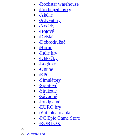
›
Rockstar warehouse
›
Predobjednávky
›
Akčné
›
Adventury
›
Arkády
›
Bojové
›
Detské
›
Dobrodružné
›
Horor
›
Indie hry
›
Klikačky
›
Logické
›
Online
›
RPG
›
Simulátory
›
Športové
›
Stratégie
›
Závodné
›
Predplatné
›
EURO hry
›
Virtuálna realita
›
PC Epic Game Store
›
ROBLOX
›
Software