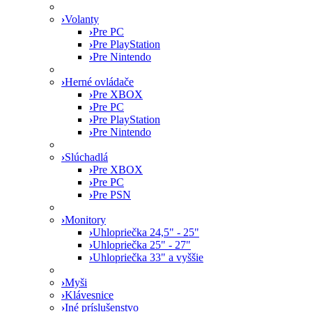
›
Volanty
›
Pre PC
›
Pre PlayStation
›
Pre Nintendo
›
Herné ovládače
›
Pre XBOX
›
Pre PC
›
Pre PlayStation
›
Pre Nintendo
›
Slúchadlá
›
Pre XBOX
›
Pre PC
›
Pre PSN
›
Monitory
›
Uhlopriečka 24,5" - 25"
›
Uhlopriečka 25" - 27"
›
Uhlopriečka 33" a vyššie
›
Myši
›
Klávesnice
›
Iné príslušenstvo