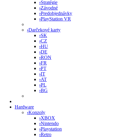
›
Stratégie
›
Závodné
›
Predobjednávky
›
PlayStation VR
›
Darčekové karty
›
SK
›
CZ
›
HU
›
DE
›
RON
›
FR
›
PT
›
IT
›
AT
›
PL
›
BG
Hardware
›
Konzoly
›
XBOX
›
Nintendo
›
Playstation
›
Retro