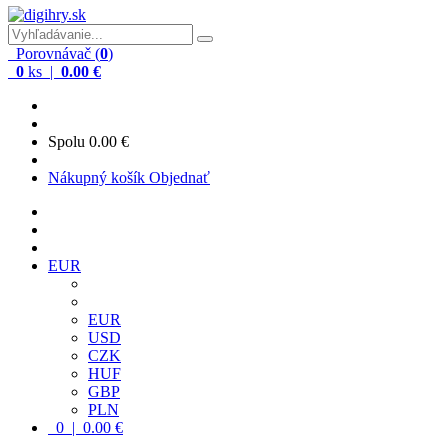
Porovnávač (
0
)
0
ks |
0.00 €
Spolu
0.00 €
Nákupný košík
Objednať
EUR
EUR
USD
CZK
HUF
GBP
PLN
0 | 0.00 €