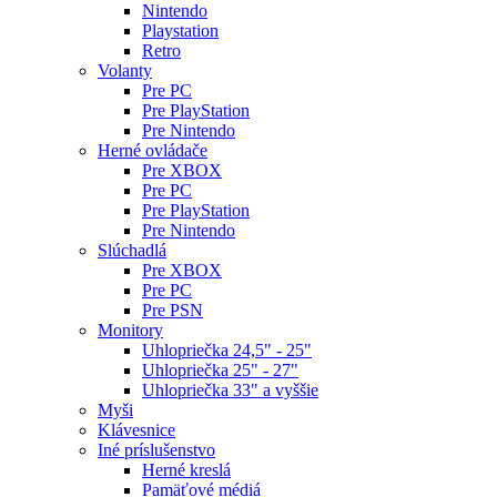
Nintendo
Playstation
Retro
Volanty
Pre PC
Pre PlayStation
Pre Nintendo
Herné ovládače
Pre XBOX
Pre PC
Pre PlayStation
Pre Nintendo
Slúchadlá
Pre XBOX
Pre PC
Pre PSN
Monitory
Uhlopriečka 24,5" - 25"
Uhlopriečka 25" - 27"
Uhlopriečka 33" a vyššie
Myši
Klávesnice
Iné príslušenstvo
Herné kreslá
Pamäťové médiá