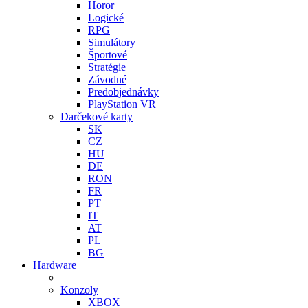
Horor
Logické
RPG
Simulátory
Športové
Stratégie
Závodné
Predobjednávky
PlayStation VR
Darčekové karty
SK
CZ
HU
DE
RON
FR
PT
IT
AT
PL
BG
Hardware
Konzoly
XBOX