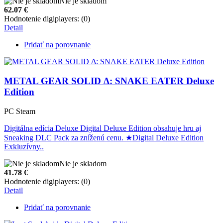
Nie je skladom
62.07
€
Hodnotenie digiplayers: (0)
Detail
Pridať na porovnanie
METAL GEAR SOLID Δ: SNAKE EATER Deluxe
Edition
PC Steam
Digitálna edícia Deluxe Digital Deluxe Edition obsahuje hru aj
Sneaking DLC ​​Pack za zníženú cenu. ★Digital Deluxe Edition
Exkluzívny..
Nie je skladom
41.78
€
Hodnotenie digiplayers: (0)
Detail
Pridať na porovnanie