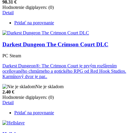
98.31
€
Hodnotenie digiplayers: (0)
Detail
Pridať na porovnanie
Darkest Dungeon The Crimson Court DLC
PC Steam
Darkest Dungeon®: The Crimson Court je prvým rozšírením
oceňovaného chmúrneho a gotického RPG od Red Hook Studios.
Karmínový dvor je par..
Nie je skladom
2.40
€
Hodnotenie digiplayers: (0)
Detail
Pridať na porovnanie