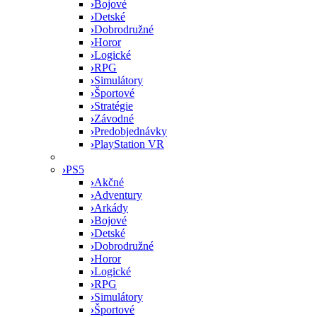
›
Bojové
›
Detské
›
Dobrodružné
›
Horor
›
Logické
›
RPG
›
Simulátory
›
Športové
›
Stratégie
›
Závodné
›
Predobjednávky
›
PlayStation VR
›
PS5
›
Akčné
›
Adventury
›
Arkády
›
Bojové
›
Detské
›
Dobrodružné
›
Horor
›
Logické
›
RPG
›
Simulátory
›
Športové