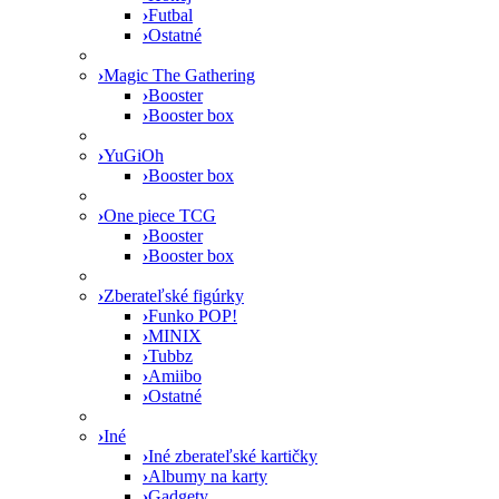
›
Futbal
›
Ostatné
›
Magic The Gathering
›
Booster
›
Booster box
›
YuGiOh
›
Booster box
›
One piece TCG
›
Booster
›
Booster box
›
Zberateľské figúrky
›
Funko POP!
›
MINIX
›
Tubbz
›
Amiibo
›
Ostatné
›
Iné
›
Iné zberateľské kartičky
›
Albumy na karty
›
Gadgety