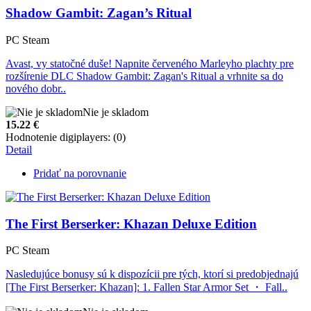
Shadow Gambit: Zagan’s Ritual
PC Steam
Avast, vy statočné duše! Napnite červeného Marleyho plachty pre
rozšírenie DLC Shadow Gambit: Zagan's Ritual a vrhnite sa do
nového dobr..
Nie je skladom
15.22
€
Hodnotenie digiplayers: (0)
Detail
Pridať na porovnanie
The First Berserker: Khazan Deluxe Edition
PC Steam
Nasledujúce bonusy sú k dispozícii pre tých, ktorí si predobjednajú
[The First Berserker: Khazan]: 1. Fallen Star Armor Set ・ Fall..