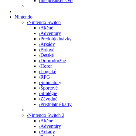
›
Iné príslušenstvo
Nintendo
›
Nintendo Switch
›
Akčné
›
Adventury
›
Predobjednávky
›
Arkády
›
Bojové
›
Detské
›
Dobrodružné
›
Horor
›
Logické
›
RPG
›
Simulátory
›
Športové
›
Stratégie
›
Závodné
›
Predplatné karty
›
Nintendo Switch 2
›
Akčné
›
Adventúry
›
Arkády