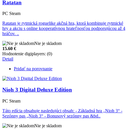
Ratatan
PC Steam
Ratatan je rytmická roguelike akčná hra, ktorá kombinuje rytmické
hry a akciu s online kooperatívnou hrateľnosťou podporujúcou až 4
hráčov. ..
Nie je skladom
15.60
€
Hodnotenie digiplayers: (0)
Detail
Pridať na porovnanie
Nioh 3 Digital Deluxe Edition
PC Steam
Táto edícia obsahuje nasledujúci obsah: - Základná hra „Nioh 3“ -
Sezónny pas „Nioh 3“ - Bonusový sezónny pas &bd..
Nie je skladom