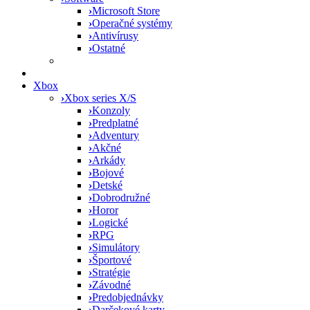
›
Microsoft Store
›
Operačné systémy
›
Antivírusy
›
Ostatné
Xbox
›
Xbox series X/S
›
Konzoly
›
Predplatné
›
Adventury
›
Akčné
›
Arkády
›
Bojové
›
Detské
›
Dobrodružné
›
Horor
›
Logické
›
RPG
›
Simulátory
›
Športové
›
Stratégie
›
Závodné
›
Predobjednávky
›
Darčekové karty