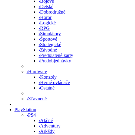
›
Bojové
›
Detské
›
Dobrodružné
›
Horor
›
Logické
›
RPG
›
Simulátory
›
Športové
›
Strategické
›
Závodné
›
Predplatené karty
›
Predobjednávky
›
Hardware
›
Konzoly
›
Herné ovládače
›
Ostatné
›
Zľavnené
PlayStation
›
PS4
›
Akčné
›
Adventury
›
Arkády