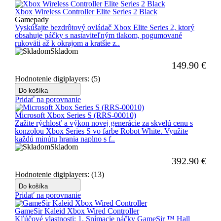
Xbox Wireless Controller Elite Series 2 Black
Gamepady
Vyskúšajte bezdrôtový ovládač Xbox Elite Series 2, ktorý
obsahuje páčky s nastaviteľným tlakom, pogumované
rukoväti až k okrajom a kratšie z..
Skladom
149.90
€
Hodnotenie digiplayers: (5)
Do košíka
Pridať na porovnanie
Microsoft Xbox Series S (RRS-00010)
Zažite rýchlosť a výkon novej generácie za skvelú cenu s
konzolou Xbox Series S vo farbe Robot White. Využite
každú minútu hrania naplno s f..
Skladom
392.90
€
Hodnotenie digiplayers: (13)
Do košíka
Pridať na porovnanie
GameSir Kaleid Xbox Wired Controller
Kľúčové vlastnosti: 1. Snímacie páčky GameSir ™ Hall