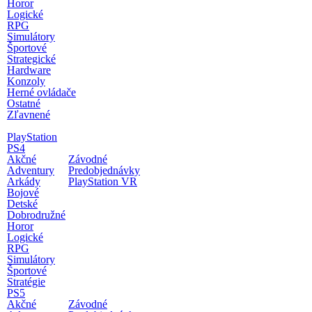
Horor
Logické
RPG
Simulátory
Športové
Strategické
Hardware
Konzoly
Herné ovládače
Ostatné
Zľavnené
PlayStation
PS4
Akčné
Závodné
Adventury
Predobjednávky
Arkády
PlayStation VR
Bojové
Detské
Dobrodružné
Horor
Logické
RPG
Simulátory
Športové
Stratégie
PS5
Akčné
Závodné