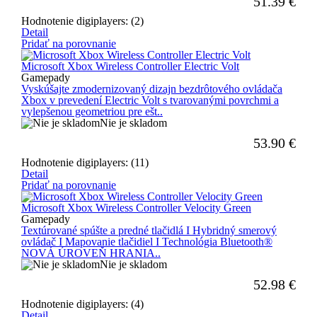
51.39
€
Hodnotenie digiplayers: (2)
Detail
Pridať na porovnanie
Microsoft Xbox Wireless Controller Electric Volt
Gamepady
Vyskúšajte zmodernizovaný dizajn bezdrôtového ovládača
Xbox v prevedení Electric Volt s tvarovanými povrchmi a
vylepšenou geometriou pre ešt..
Nie je skladom
53.90
€
Hodnotenie digiplayers: (11)
Detail
Pridať na porovnanie
Microsoft Xbox Wireless Controller Velocity Green
Gamepady
Textúrované spúšte a predné tlačidlá I Hybridný smerový
ovládač I Mapovanie tlačidiel I Technológia Bluetooth®
NOVÁ ÚROVEŇ HRANIA..
Nie je skladom
52.98
€
Hodnotenie digiplayers: (4)
Detail