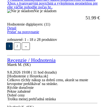
Xbox s tvarovanými povrchmi a vylepšenou geometriou pre
ešte väčšie pohodlie počas hr..
Nie je skladom
51.99
€
Hodnotenie digiplayers: (11)
Detail
Pridať na porovnanie
zobrazené: 1 - 18 z 28 produktov
1
2
→
Recenzie / Hodnotenia
Marek M. (SK)
9.8.2026 19:08 ( 11 hod dozadu)
[Hodnotenie z Heureka.sk]
Celkovo rýchly nákup za dobrú cenu, akurát sa muste
krvopotne preklikávať na stránke.
Rýchle doručenie
Pekne zabalené
Dobré ceny
Trošku menej prehľadná stránka