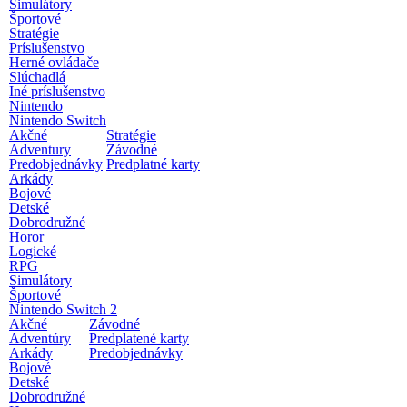
Simulátory
Športové
Stratégie
Príslušenstvo
Herné ovládače
Slúchadlá
Iné príslušenstvo
Nintendo
Nintendo Switch
Akčné
Stratégie
Adventury
Závodné
Predobjednávky
Predplatné karty
Arkády
Bojové
Detské
Dobrodružné
Horor
Logické
RPG
Simulátory
Športové
Nintendo Switch 2
Akčné
Závodné
Adventúry
Predplatené karty
Arkády
Predobjednávky
Bojové
Detské
Dobrodružné