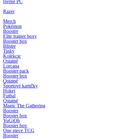
Herné PC
Razer
Merch
Pokémon
Boostre
Elite trainer boxy
Booster box
Blistre
Tinky
Kolekcie
Ostatné
Lorcana
Booster pack
Booster box
Ostatné
Športové kartičky
Hokej
Futbal
Ostatné
Magic The Gathering
Booster
Booster box
YuGiOh
Booster box
One piece TCG
Booster