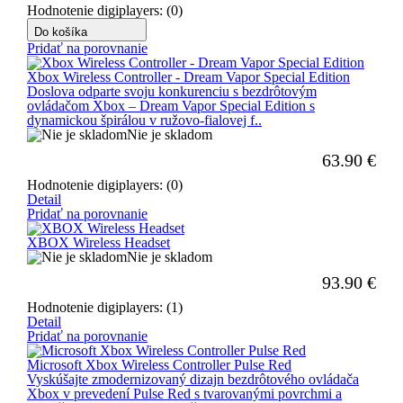
Hodnotenie digiplayers: (0)
Do košíka
Pridať na porovnanie
Xbox Wireless Controller - Dream Vapor Special Edition
Doslova odparte svoju konkurenciu s bezdrôtovým
ovládačom Xbox – Dream Vapor Special Edition s
dynamickou špirálou v ružovo-fialovej f..
Nie je skladom
63.90
€
Hodnotenie digiplayers: (0)
Detail
Pridať na porovnanie
XBOX Wireless Headset
Nie je skladom
93.90
€
Hodnotenie digiplayers: (1)
Detail
Pridať na porovnanie
Microsoft Xbox Wireless Controller Pulse Red
Vyskúšajte zmodernizovaný dizajn bezdrôtového ovládača
Xbox v prevedení Pulse Red s tvarovanými povrchmi a