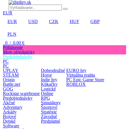
EUR
EUR
USD
CZK
HUF
GBP
PLN
0 | 0.00 €
Prihlásenie
Moje objednávky
Predobjednávky
PC
PC
UPLAY
Dobrodružné
EURO hry
STEAM
Horor
Virtuálna realita
Origin
Indie hry
PC Epic Game Store
Battle.net
Klikačky
ROBLOX
GOG
Logické
Rockstar warehouse
Online
Predobjednávky
RPG
Akčné
Simulátory
Adventury
Športové
Arkády
Stratégie
Bojové
Závodné
Detské
Predplatné
Software