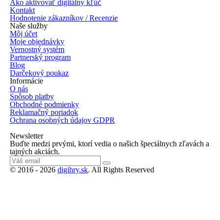
Ako aktivovať digitálny kľúč
Kontakt
Hodnotenie zákazníkov / Recenzie
Naše služby
Môj účet
Moje objednávky
Vernostný systém
Partnerský program
Blog
Darčekový poukaz
Informácie
O nás
Spôsob platby
Obchodné podmienky
Reklamačný poriadok
Ochrana osobných údajov GDPR
Newsletter
Buďte medzi prvými, ktorí vedia o našich špeciálnych zľavách a
tajných akciách.
© 2016 - 2026
digihry.sk
. All Rights Reserved