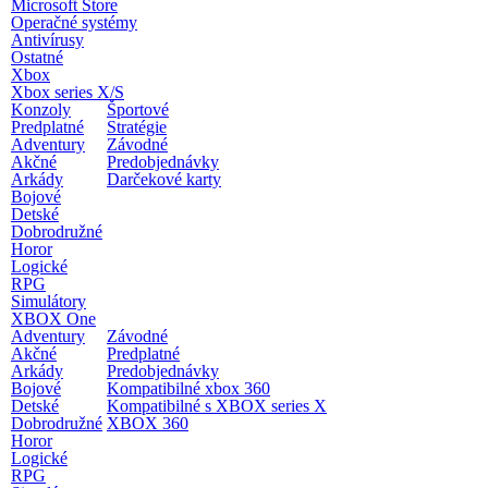
Microsoft Store
Operačné systémy
Antivírusy
Ostatné
Xbox
Xbox series X/S
Konzoly
Športové
Predplatné
Stratégie
Adventury
Závodné
Akčné
Predobjednávky
Arkády
Darčekové karty
Bojové
Detské
Dobrodružné
Horor
Logické
RPG
Simulátory
XBOX One
Adventury
Závodné
Akčné
Predplatné
Arkády
Predobjednávky
Bojové
Kompatibilné xbox 360
Detské
Kompatibilné s XBOX series X
Dobrodružné
XBOX 360
Horor
Logické
RPG