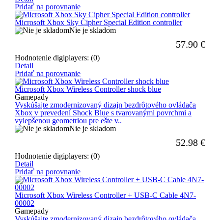
Pridať na porovnanie
Microsoft Xbox Sky Cipher Special Edition controller
Nie je skladom
57.90
€
Hodnotenie digiplayers: (0)
Detail
Pridať na porovnanie
Microsoft Xbox Wireless Controller shock blue
Gamepady
Vyskúšajte zmodernizovaný dizajn bezdrôtového ovládača
Xbox v prevedení Shock Blue s tvarovanými povrchmi a
vylepšenou geometriou pre ešte v..
Nie je skladom
52.98
€
Hodnotenie digiplayers: (0)
Detail
Pridať na porovnanie
Microsoft Xbox Wireless Controller + USB-C Cable 4N7-
00002
Gamepady
Vyskúšajte zmodernizovaný dizajn bezdrôtového ovládača