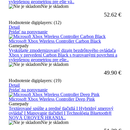
vylepšenou geometriou pre ešte vä..
Nie je skladom
52.62
€
Hodnotenie digiplayers: (12)
Detail
Pridať na porovnanie
Microsoft Xbox Wireless Controller Carbon Black
Gamepady
Vyskúšajte zmodernizovaný dizajn bezdrôtového ovládača
Xbox v prevedení Carbon Black s tvarovanými povrchmi a
vylepšenou geometriou pre ešte..
Nie je skladom
49.90
€
Hodnotenie digiplayers: (19)
Detail
Pridať na porovnanie
Microsoft Xbox Wireless Controller Deep Pink
Gamepady
Textúrované spúšte a predné tlačidlá I Hybridný smerový
ovládač I Mapovanie tlačidiel I Technológia Bluetooth®
NOVÁ ÚROVEŇ HRANIA..
Nie je skladom