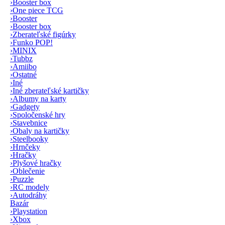
›
Booster box
›
One piece TCG
›
Booster
›
Booster box
›
Zberateľské figúrky
›
Funko POP!
›
MINIX
›
Tubbz
›
Amiibo
›
Ostatné
›
Iné
›
Iné zberateľské kartičky
›
Albumy na karty
›
Gadgety
›
Spoločenské hry
›
Stavebnice
›
Obaly na kartičky
›
Steelbooky
›
Hrnčeky
›
Hračky
›
Plyšové hračky
›
Oblečenie
›
Puzzle
›
RC modely
›
Autodráhy
Bazár
›
Playstation
›
Xbox