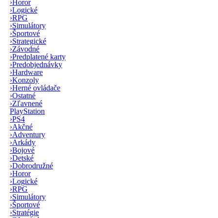
›
Horor
›
Logické
›
RPG
›
Simulátory
›
Športové
›
Strategické
›
Závodné
›
Predplatené karty
›
Predobjednávky
›
Hardware
›
Konzoly
›
Herné ovládače
›
Ostatné
›
Zľavnené
PlayStation
›
PS4
›
Akčné
›
Adventury
›
Arkády
›
Bojové
›
Detské
›
Dobrodružné
›
Horor
›
Logické
›
RPG
›
Simulátory
›
Športové
›
Stratégie