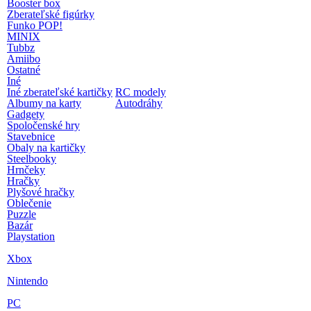
Booster box
Zberateľské figúrky
Funko POP!
MINIX
Tubbz
Amiibo
Ostatné
Iné
Iné zberateľské kartičky
RC modely
Albumy na karty
Autodráhy
Gadgety
Spoločenské hry
Stavebnice
Obaly na kartičky
Steelbooky
Hrnčeky
Hračky
Plyšové hračky
Oblečenie
Puzzle
Bazár
Playstation
Xbox
Nintendo
PC