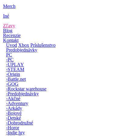
Merch
Iné
Zľavy
Blog
Recenzie
Kontakt
Úvod
Xbox
Príslušenstvo
Predobjednávky
PC
›
PC
›
UPLAY
›
STEAM
›
Origin
›
Battle.net
›
GOG
›
Rockstar warehouse
›
Predobjednávky
›
Akčné
›
Adventury
›
Arkády
›
Bojové
›
Detské
›
Dobrodružné
›
Horor
›
Indie hry