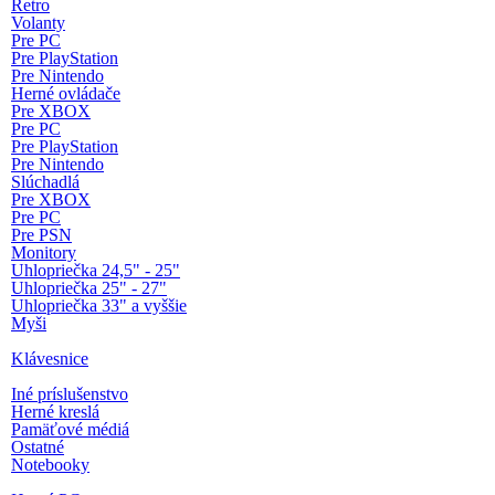
Retro
Volanty
Pre PC
Pre PlayStation
Pre Nintendo
Herné ovládače
Pre XBOX
Pre PC
Pre PlayStation
Pre Nintendo
Slúchadlá
Pre XBOX
Pre PC
Pre PSN
Monitory
Uhlopriečka 24,5" - 25"
Uhlopriečka 25" - 27"
Uhlopriečka 33" a vyššie
Myši
Klávesnice
Iné príslušenstvo
Herné kreslá
Pamäťové médiá
Ostatné
Notebooky