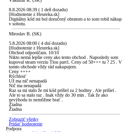
Vladimír K. (SK)
8.8.2026 08:39 ( 1 deň dozadu)
[Hodnotenie z Heureka.sk]
Digitálny kód mi bol doručený obratom a to som robil nákup
v sobotu.
Miroslav B. (SK)
5.8.2026 08:00 ( 4 dní dozadu)
[Hodnotenie z Heureka.sk]
Obchod odporúčam. 10/10
Nikto nemá lepšie ceny ako tento obchod . Naposledy som
kupoval steam verziu Tlou part1. Ceny od 50+++ tu ? 25 . V
tomto obchode vždy rád nakupujem.
Ceny ++++
Rýchlosť
Už ma nič nenapadá
Nič ma nenapadá
Raz sa mi stalo že mi kód prišiel za 2 hodiny . Ale prišiel .
Ale to sa stalo raz . Inak vždy do 30 min . Tak že ako
nevýhodu to nemôžme brať .
Žiadna
Žiadna
Zobraziť všetky
Pridať hodnotenie
Podpora