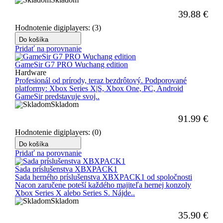
39.88
€
Hodnotenie digiplayers: (3)
Do košíka
Pridať na porovnanie
GameSir G7 PRO Wuchang edition
Hardware
Profesionál od prírody, teraz bezdrôtový. Podporované
platformy: Xbox Series X|S, Xbox One, PC, Android
GameSir predstavuje svoj..
Skladom
91.99
€
Hodnotenie digiplayers: (0)
Do košíka
Pridať na porovnanie
Sada príslušenstva XBXPACK1
Sada herného príslušenstva XBXPACK1 od spoločnosti
Nacon zaručene poteší každého majiteľa hernej konzoly
Xbox Series X alebo Series S. Nájde..
Skladom
35.90
€