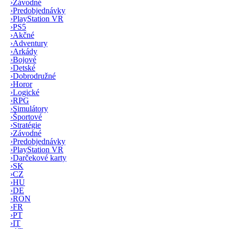
›
Závodné
›
Predobjednávky
›
PlayStation VR
›
PS5
›
Akčné
›
Adventury
›
Arkády
›
Bojové
›
Detské
›
Dobrodružné
›
Horor
›
Logické
›
RPG
›
Simulátory
›
Športové
›
Stratégie
›
Závodné
›
Predobjednávky
›
PlayStation VR
›
Darčekové karty
›
SK
›
CZ
›
HU
›
DE
›
RON
›
FR
›
PT
›
IT