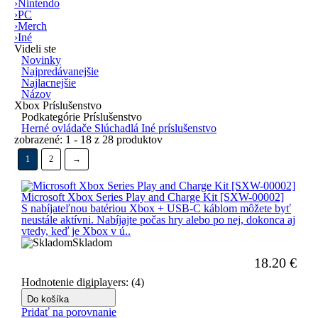
›
Nintendo
›
PC
›
Merch
›
Iné
Videli ste
Novinky
Najpredávanejšie
Najlacnejšie
Názov
Xbox Príslušenstvo
Podkategórie Príslušenstvo
Herné ovládače
Slúchadlá
Iné príslušenstvo
zobrazené: 1 - 18 z 28 produktov
1
2
→
Microsoft Xbox Series Play and Charge Kit [SXW-00002]
S nabíjateľnou batériou Xbox + USB-C káblom môžete byť
neustále aktívni. Nabíjajte počas hry alebo po nej, dokonca aj
vtedy, keď je Xbox v ú..
Skladom
18.20
€
Hodnotenie digiplayers: (4)
Do košíka
Pridať na porovnanie