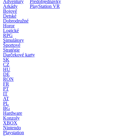
Adventury
Predobjednávky
Arkády
PlayStation VR
Bojové
Detské
Dobrodružné
Horor
Logické
RPG
Simulátory
Športové
Stratégie
Darčekové karty
SK
CZ
HU
DE
RON
FR
PT
IT
AT
PL
BG
Hardware
Konzoly
XBOX
Nintendo
Playstation