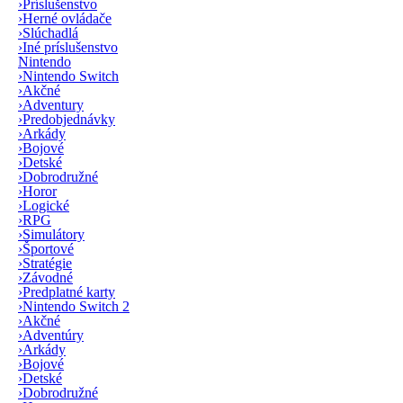
›
Príslušenstvo
›
Herné ovládače
›
Slúchadlá
›
Iné príslušenstvo
Nintendo
›
Nintendo Switch
›
Akčné
›
Adventury
›
Predobjednávky
›
Arkády
›
Bojové
›
Detské
›
Dobrodružné
›
Horor
›
Logické
›
RPG
›
Simulátory
›
Športové
›
Stratégie
›
Závodné
›
Predplatné karty
›
Nintendo Switch 2
›
Akčné
›
Adventúry
›
Arkády
›
Bojové
›
Detské
›
Dobrodružné