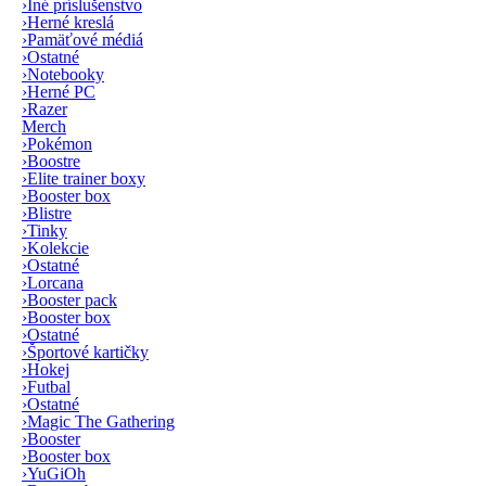
›
Iné príslušenstvo
›
Herné kreslá
›
Pamäťové médiá
›
Ostatné
›
Notebooky
›
Herné PC
›
Razer
Merch
›
Pokémon
›
Boostre
›
Elite trainer boxy
›
Booster box
›
Blistre
›
Tinky
›
Kolekcie
›
Ostatné
›
Lorcana
›
Booster pack
›
Booster box
›
Ostatné
›
Športové kartičky
›
Hokej
›
Futbal
›
Ostatné
›
Magic The Gathering
›
Booster
›
Booster box
›
YuGiOh