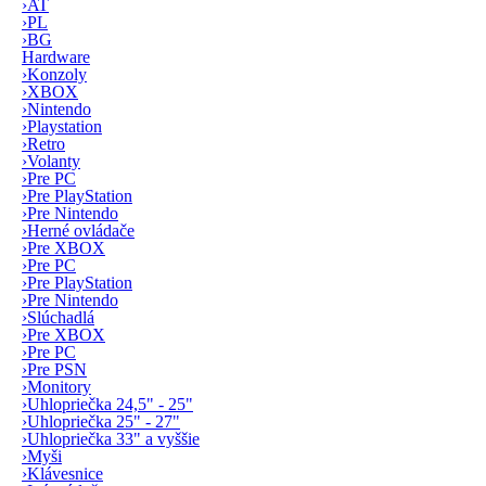
›
AT
›
PL
›
BG
Hardware
›
Konzoly
›
XBOX
›
Nintendo
›
Playstation
›
Retro
›
Volanty
›
Pre PC
›
Pre PlayStation
›
Pre Nintendo
›
Herné ovládače
›
Pre XBOX
›
Pre PC
›
Pre PlayStation
›
Pre Nintendo
›
Slúchadlá
›
Pre XBOX
›
Pre PC
›
Pre PSN
›
Monitory
›
Uhlopriečka 24,5" - 25"
›
Uhlopriečka 25" - 27"
›
Uhlopriečka 33" a vyššie
›
Myši
›
Klávesnice