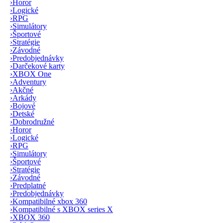
›
Horor
›
Logické
›
RPG
›
Simulátory
›
Športové
›
Stratégie
›
Závodné
›
Predobjednávky
›
Darčekové karty
›
XBOX One
›
Adventury
›
Akčné
›
Arkády
›
Bojové
›
Detské
›
Dobrodružné
›
Horor
›
Logické
›
RPG
›
Simulátory
›
Športové
›
Stratégie
›
Závodné
›
Predplatné
›
Predobjednávky
›
Kompatibilné xbox 360
›
Kompatibilné s XBOX series X
›
XBOX 360