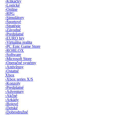
›
Klikačky
›
Logické
›
Online
›
RPG
›
Simulátory
›
Športové
›
Stratégie
›
Závodné
›
Predplatné
›
EURO hry
›
Virtuálna realita
›
PC Epic Game Store
›
ROBLOX
›
Software
›
Microsoft Store
›
Operačné systémy
›
Antivírusy
›
Ostatné
Xbox
›
Xbox series X/S
›
Konzoly
›
Predplatné
›
Adventury
›
Akčné
›
Arkády
›
Bojové
›
Detské
›
Dobrodružné