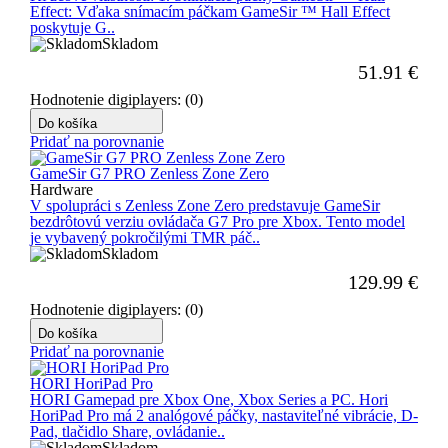
Effect: Vďaka snímacím páčkam GameSir ™ Hall Effect
poskytuje G..
Skladom
51.91
€
Hodnotenie digiplayers: (0)
Do košíka
Pridať na porovnanie
GameSir G7 PRO Zenless Zone Zero
Hardware
V spolupráci s Zenless Zone Zero predstavuje GameSir
bezdrôtovú verziu ovládača G7 Pro pre Xbox. Tento model
je vybavený pokročilými TMR páč..
Skladom
129.99
€
Hodnotenie digiplayers: (0)
Do košíka
Pridať na porovnanie
HORI HoriPad Pro
HORI Gamepad pre Xbox One, Xbox Series a PC. Hori
HoriPad Pro má 2 analógové páčky, nastaviteľné vibrácie, D-
Pad, tlačidlo Share, ovládanie..
Skladom