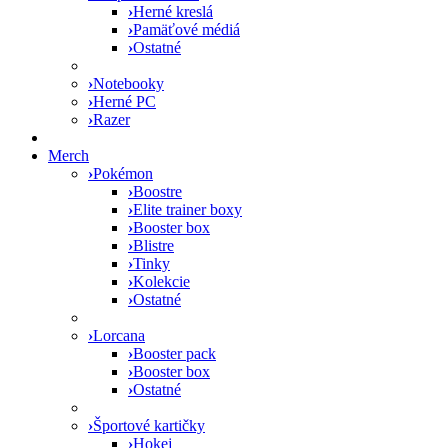
›
Herné kreslá
›
Pamäťové médiá
›
Ostatné
›
Notebooky
›
Herné PC
›
Razer
Merch
›
Pokémon
›
Boostre
›
Elite trainer boxy
›
Booster box
›
Blistre
›
Tinky
›
Kolekcie
›
Ostatné
›
Lorcana
›
Booster pack
›
Booster box
›
Ostatné
›
Športové kartičky
›
Hokej