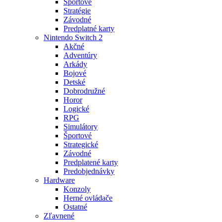
Športové
Stratégie
Závodné
Predplatné karty
Nintendo Switch 2
Akčné
Adventúry
Arkády
Bojové
Detské
Dobrodružné
Horor
Logické
RPG
Simulátory
Športové
Strategické
Závodné
Predplatené karty
Predobjednávky
Hardware
Konzoly
Herné ovládače
Ostatné
Zľavnené