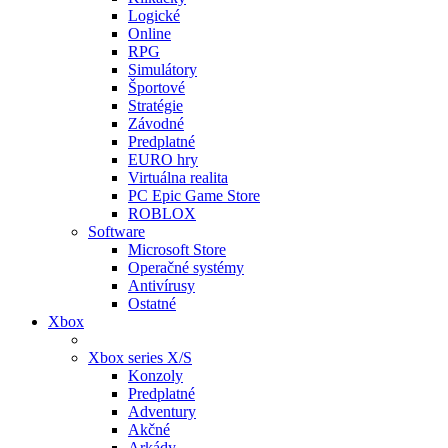
Logické
Online
RPG
Simulátory
Športové
Stratégie
Závodné
Predplatné
EURO hry
Virtuálna realita
PC Epic Game Store
ROBLOX
Software
Microsoft Store
Operačné systémy
Antivírusy
Ostatné
Xbox
Xbox series X/S
Konzoly
Predplatné
Adventury
Akčné
Arkády