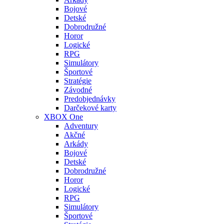
Bojové
Detské
Dobrodružné
Horor
Logické
RPG
Simulátory
Športové
Stratégie
Závodné
Predobjednávky
Darčekové karty
XBOX One
Adventury
Akčné
Arkády
Bojové
Detské
Dobrodružné
Horor
Logické
RPG
Simulátory
Športové