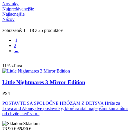
Novinky
Najpredávanejšie
Najlacnejšie
Názov
zobrazené: 1 - 18 z 25 produktov
1
2
→
11% zľava
Little Nightmares 3 Mirror Edition
PS4
POSTAVTE SA SPOLOČNE HRÔZAM Z DETSVA Hráte za
Lowa and Alone, dve postavičky, ktoré sa stali najlepšími kamarátmi
od chvíle, keď sa n..
Skladom
73.90 €
65.90
€