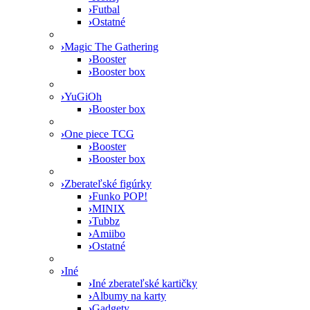
›
Futbal
›
Ostatné
›
Magic The Gathering
›
Booster
›
Booster box
›
YuGiOh
›
Booster box
›
One piece TCG
›
Booster
›
Booster box
›
Zberateľské figúrky
›
Funko POP!
›
MINIX
›
Tubbz
›
Amiibo
›
Ostatné
›
Iné
›
Iné zberateľské kartičky
›
Albumy na karty
›
Gadgety