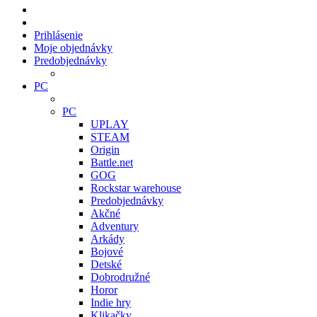
Prihlásenie
Moje objednávky
Predobjednávky
PC
PC
UPLAY
STEAM
Origin
Battle.net
GOG
Rockstar warehouse
Predobjednávky
Akčné
Adventury
Arkády
Bojové
Detské
Dobrodružné
Horor
Indie hry
Klikačky