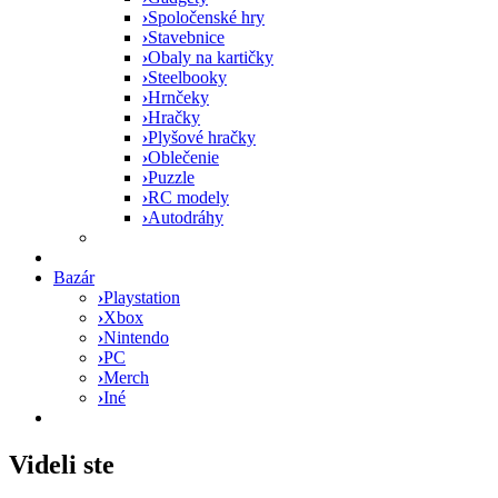
›
Spoločenské hry
›
Stavebnice
›
Obaly na kartičky
›
Steelbooky
›
Hrnčeky
›
Hračky
›
Plyšové hračky
›
Oblečenie
›
Puzzle
›
RC modely
›
Autodráhy
Bazár
›
Playstation
›
Xbox
›
Nintendo
›
PC
›
Merch
›
Iné
Videli ste