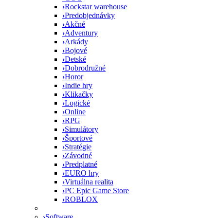
›
Rockstar warehouse
›
Predobjednávky
›
Akčné
›
Adventury
›
Arkády
›
Bojové
›
Detské
›
Dobrodružné
›
Horor
›
Indie hry
›
Klikačky
›
Logické
›
Online
›
RPG
›
Simulátory
›
Športové
›
Stratégie
›
Závodné
›
Predplatné
›
EURO hry
›
Virtuálna realita
›
PC Epic Game Store
›
ROBLOX
›
Software