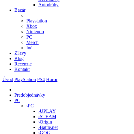
Autodráhy
Bazár
Playstation
Xbox
Nintendo
PC
Merch
Iné
Zľavy
Blog
Recenzie
Kontakt
Úvod
PlayStation
PS4
Horor
Predobjednávky
PC
›
PC
›
UPLAY
›
STEAM
›
Origin
›
Battle.net
›
GOG