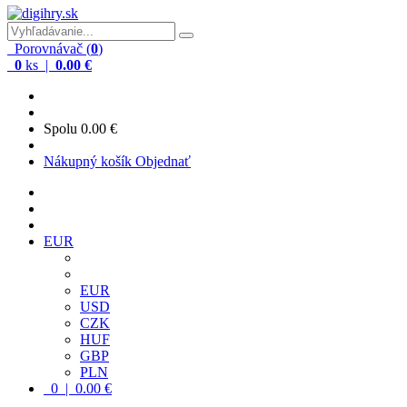
Porovnávač (
0
)
0
ks |
0.00 €
Spolu
0.00 €
Nákupný košík
Objednať
EUR
EUR
USD
CZK
HUF
GBP
PLN
0 | 0.00 €