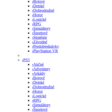
›
Bojové
›
Detské
›
Dobrodružné
›
Horor
›
Logické
›
RPG
›
Simulátory
›
Športové
›
Stratégie
›
Závodné
›
Predobjednávky
›
PlayStation VR
›
PS5
›
Akčné
›
Adventury
›
Arkády
›
Bojové
›
Detské
›
Dobrodružné
›
Horor
›
Logické
›
RPG
›
Simulátory
›
Športové