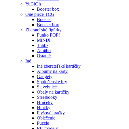
YuGiOh
Booster box
One piece TCG
Booster
Booster box
Zberateľské figúrky
Funko POP!
MINIX
Tubbz
Amiibo
Ostatné
Iné
Iné zberateľské kartičky
Albumy na karty
Gadgety
Spoločenské hry
Stavebnice
Obaly na kartičky
Steelbooky
Hrnčeky
Hračky
Plyšové hračky
Oblečenie
Puzzle
RC modely