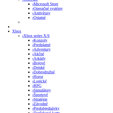
›
Microsoft Store
›
Operačné systémy
›
Antivírusy
›
Ostatné
Xbox
›
Xbox series X/S
›
Konzoly
›
Predplatné
›
Adventury
›
Akčné
›
Arkády
›
Bojové
›
Detské
›
Dobrodružné
›
Horor
›
Logické
›
RPG
›
Simulátory
›
Športové
›
Stratégie
›
Závodné
›
Predobjednávky
›
Darčekové karty