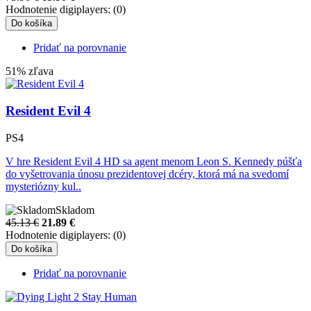
Hodnotenie digiplayers: (0)
Do košíka
Pridať na porovnanie
51% zľava
Resident Evil 4
PS4
V hre Resident Evil 4 HD sa agent menom Leon S. Kennedy púšťa
do vyšetrovania únosu prezidentovej dcéry, ktorá má na svedomí
mysteriózny kul..
Skladom
45.13 €
21.89
€
Hodnotenie digiplayers: (0)
Do košíka
Pridať na porovnanie