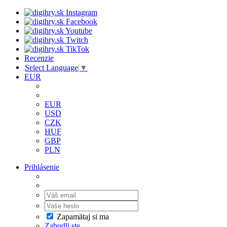
Recenzie
Select Language
▼
EUR
EUR
USD
CZK
HUF
GBP
PLN
Prihlásenie
Zapamätaj si ma
Zabudli ste