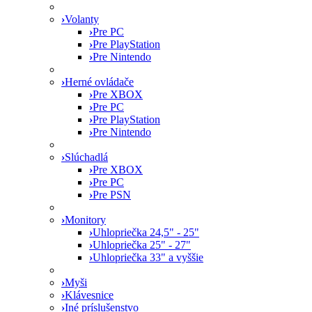
›
Volanty
›
Pre PC
›
Pre PlayStation
›
Pre Nintendo
›
Herné ovládače
›
Pre XBOX
›
Pre PC
›
Pre PlayStation
›
Pre Nintendo
›
Slúchadlá
›
Pre XBOX
›
Pre PC
›
Pre PSN
›
Monitory
›
Uhlopriečka 24,5" - 25"
›
Uhlopriečka 25" - 27"
›
Uhlopriečka 33" a vyššie
›
Myši
›
Klávesnice
›
Iné príslušenstvo