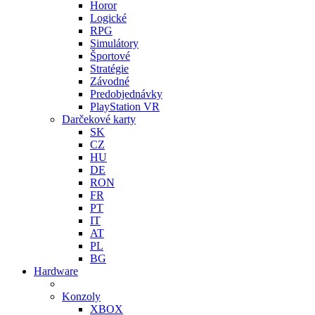
Horor
Logické
RPG
Simulátory
Športové
Stratégie
Závodné
Predobjednávky
PlayStation VR
Darčekové karty
SK
CZ
HU
DE
RON
FR
PT
IT
AT
PL
BG
Hardware
Konzoly
XBOX