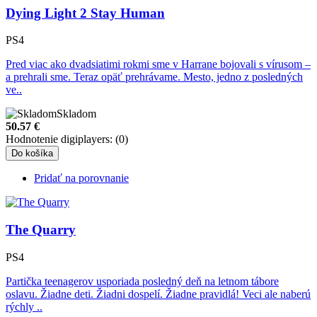
Dying Light 2 Stay Human
PS4
Pred viac ako dvadsiatimi rokmi sme v Harrane bojovali s vírusom –
a prehrali sme. Teraz opäť prehrávame. Mesto, jedno z posledných
ve..
Skladom
50.57
€
Hodnotenie digiplayers: (0)
Do košíka
Pridať na porovnanie
The Quarry
PS4
Partička teenagerov usporiada posledný deň na letnom tábore
oslavu. Žiadne deti. Žiadni dospelí. Žiadne pravidlá! Veci ale naberú
rýchly ..