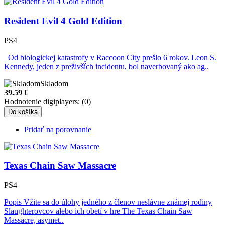
Resident Evil 4 Gold Edition
PS4
Od biologickej katastrofy v Raccoon City prešlo 6 rokov. Leon S.
Kennedy, jeden z preživších incidentu, bol naverbovaný ako ag..
Skladom
39.59
€
Hodnotenie digiplayers: (0)
Do košíka
Pridať na porovnanie
Texas Chain Saw Massacre
PS4
Popis Vžite sa do úlohy jedného z členov neslávne známej rodiny
Slaughterovcov alebo ich obetí v hre The Texas Chain Saw
Massacre, asymet..