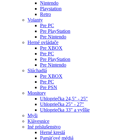
Nintendo
Playstation
Retro
Volanty
Pre PC
Pre PlayStation
Pre Nintendo
Herné ovládače
Pre XBOX
Pre PC
Pre PlayStation
Pre Nintendo
Slúchadlá
Pre XBOX
Pre PC
Pre PSN
Monitory
Uhlopriečka 24,5" - 25"
Uhlopriečka 25" - 27"
Uhlopriečka 33" a vyššie
Myši
Klávesnice
Iné príslušenstvo
Herné kreslá
Pamäťové médiá