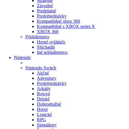
Stratégie
Závodné
Predplatné
Predobjednávky
Kompatibilné xbox 360
Kompatibilné s XBOX series X
XBOX 360
Príslušenstvo
Herné ovládače
Slúchadlá
Iné príslušenstvo
Nintendo
Nintendo Switch
Akčné
Adventury
Predobjednávky
Arkády
Bojové
Detské
Dobrodružné
Horor
Logické
RPG
Simulátory