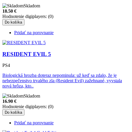
Skladom
18.50
€
Hodnotenie digiplayers: (0)
Do košíka
Pridať na porovnanie
RESIDENT EVIL 5
PS4
Biologická hrozba doteraz nepominula: už keď sa zdalo, že je
nebezpečenstvo trvalého zla (Resident Evil) zažehnané, vyvstala
nová hrôza, kto..
Skladom
16.90
€
Hodnotenie digiplayers: (0)
Do košíka
Pridať na porovnanie