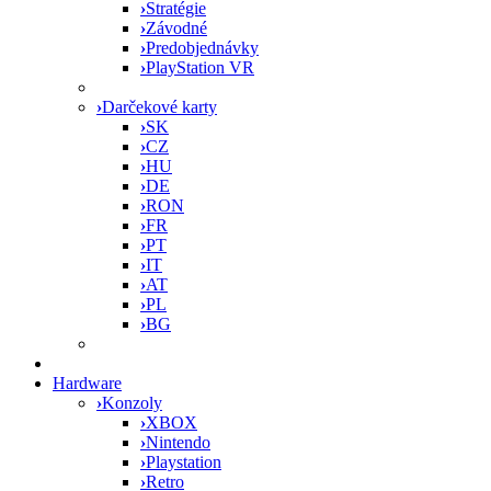
›
Stratégie
›
Závodné
›
Predobjednávky
›
PlayStation VR
›
Darčekové karty
›
SK
›
CZ
›
HU
›
DE
›
RON
›
FR
›
PT
›
IT
›
AT
›
PL
›
BG
Hardware
›
Konzoly
›
XBOX
›
Nintendo
›
Playstation
›
Retro