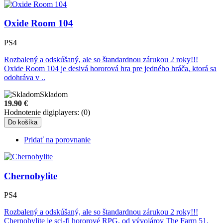
Oxide Room 104
PS4
Rozbalený a odskúšaný, ale so štandardnou zárukou 2 roky!!!
Oxide Room 104 je desivá hororová hra pre jedného hráča, ktorá sa
odohráva v ..
Skladom
19.90
€
Hodnotenie digiplayers: (0)
Do košíka
Pridať na porovnanie
Chernobylite
PS4
Rozbalený a odskúšaný, ale so štandardnou zárukou 2 roky!!!
Chernobylite je sci-fi hororové RPG, od vývojárov The Farm 51,