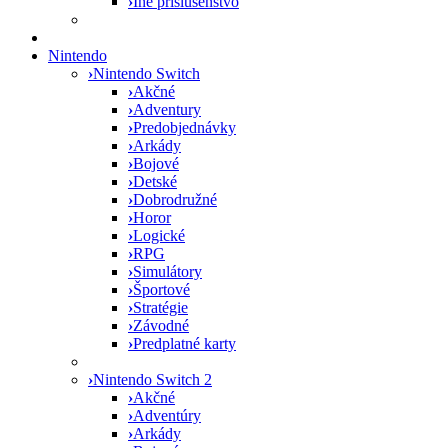
›
Iné príslušenstvo
Nintendo
›
Nintendo Switch
›
Akčné
›
Adventury
›
Predobjednávky
›
Arkády
›
Bojové
›
Detské
›
Dobrodružné
›
Horor
›
Logické
›
RPG
›
Simulátory
›
Športové
›
Stratégie
›
Závodné
›
Predplatné karty
›
Nintendo Switch 2
›
Akčné
›
Adventúry
›
Arkády