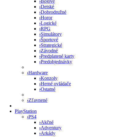
›
Bojové
›
Detské
›
Dobrodružné
›
Horor
›
Logické
›
RPG
›
Simulátory
›
Športové
›
Strategické
›
Závodné
›
Predplatené karty
›
Predobjednávky
›
Hardware
›
Konzoly
›
Herné ovládače
›
Ostatné
›
Zľavnené
PlayStation
›
PS4
›
Akčné
›
Adventury
›
Arkády