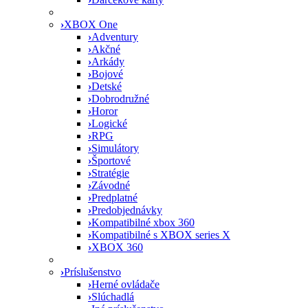
›
XBOX One
›
Adventury
›
Akčné
›
Arkády
›
Bojové
›
Detské
›
Dobrodružné
›
Horor
›
Logické
›
RPG
›
Simulátory
›
Športové
›
Stratégie
›
Závodné
›
Predplatné
›
Predobjednávky
›
Kompatibilné xbox 360
›
Kompatibilné s XBOX series X
›
XBOX 360
›
Príslušenstvo
›
Herné ovládače
›
Slúchadlá