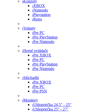
›
Konzoly
›
XBOX
›
Nintendo
›
Playstation
›
Retro
›
Volanty
›
Pre PC
›
Pre PlayStation
›
Pre Nintendo
›
Herné ovládače
›
Pre XBOX
›
Pre PC
›
Pre PlayStation
›
Pre Nintendo
›
Slúchadlá
›
Pre XBOX
›
Pre PC
›
Pre PSN
›
Monitory
›
Uhlopriečka 24,5" - 25"
›
Uhlopriečka 25" - 27"