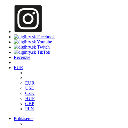
Recenzie
EUR
EUR
USD
CZK
HUF
GBP
PLN
Prihlásenie