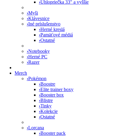
›
Uhlopriečka 33" a vyššie
›
Myši
›
Klávesnice
›
Iné príslušenstvo
›
Herné kreslá
›
Pamäťové médiá
›
Ostatné
›
Notebooky
›
Herné PC
›
Razer
Merch
›
Pokémon
›
Boostre
›
Elite trainer boxy
›
Booster box
›
Blistre
›
Tinky
›
Kolekcie
›
Ostatné
›
Lorcana
›
Booster pack