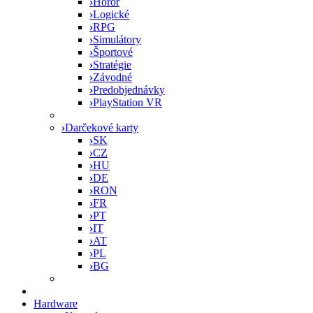
›
Horor
›
Logické
›
RPG
›
Simulátory
›
Športové
›
Stratégie
›
Závodné
›
Predobjednávky
›
PlayStation VR
›
Darčekové karty
›
SK
›
CZ
›
HU
›
DE
›
RON
›
FR
›
PT
›
IT
›
AT
›
PL
›
BG
Hardware