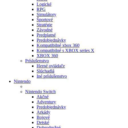
Logické
RPG
Simulátory
Športové
Stratégie
Závodné
Predplatné
Predobjednávky
Kompatibilné xbox 360
Kompatibilné s XBOX series X
XBOX 360
Príslušenstvo
Herné ovládače
Slúchadlá
Iné príslušenstvo
Nintendo
Nintendo Switch
Akčné
Adventury
Predobjednávky
Arkády
Bojové
Detské
Dobrodružné