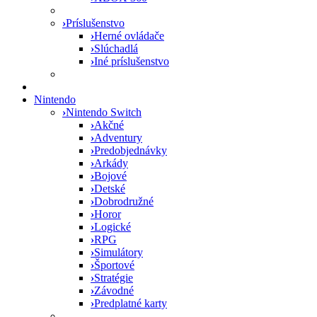
›
Príslušenstvo
›
Herné ovládače
›
Slúchadlá
›
Iné príslušenstvo
Nintendo
›
Nintendo Switch
›
Akčné
›
Adventury
›
Predobjednávky
›
Arkády
›
Bojové
›
Detské
›
Dobrodružné
›
Horor
›
Logické
›
RPG
›
Simulátory
›
Športové
›
Stratégie
›
Závodné
›
Predplatné karty