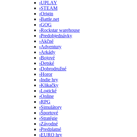
›
UPLAY
›
STEAM
›
Origin
›
Battle.net
›
GOG
›
Rockstar warehouse
›
Predobjednávky
›
Akčné
›
Adventury
›
Arkády
›
Bojové
›
Detské
›
Dobrodružné
›
Horor
›
Indie hry
›
Klikačky
›
Logické
›
Online
›
RPG
›
Simulátory
›
Športové
›
Stratégie
›
Závodné
›
Predplatné
›
EURO hry