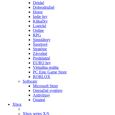
Detské
Dobrodružné
Horor
Indie hry
Klikačky
Logické
Online
RPG
Simulátory
Športové
Stratégie
Závodné
Predplatné
EURO hry
Virtuálna realita
PC Epic Game Store
ROBLOX
Software
Microsoft Store
Operačné systémy
Antivírusy
Ostatné
Xbox
Xbox series X/S