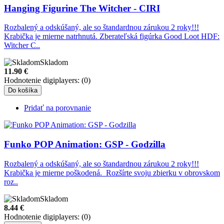
Hanging Figurine The Witcher - CIRI
Rozbalený a odskúšaný, ale so štandardnou zárukou 2 roky!!!
Krabička je mierne natrhnutá. Zberateľská figúrka Good Loot HDF:
Witcher C..
Skladom
11.90
€
Hodnotenie digiplayers: (0)
Do košíka
Pridať na porovnanie
Funko POP Animation: GSP - Godzilla
Rozbalený a odskúšaný, ale so štandardnou zárukou 2 roky!!!
Krabička je mierne poškodená. Rozšírte svoju zbierku v obrovskom
roz..
Skladom
8.44
€
Hodnotenie digiplayers: (0)