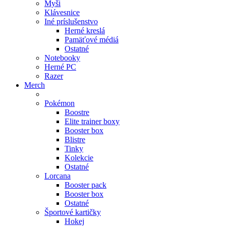
Myši
Klávesnice
Iné príslušenstvo
Herné kreslá
Pamäťové médiá
Ostatné
Notebooky
Herné PC
Razer
Merch
Pokémon
Boostre
Elite trainer boxy
Booster box
Blistre
Tinky
Kolekcie
Ostatné
Lorcana
Booster pack
Booster box
Ostatné
Športové kartičky
Hokej