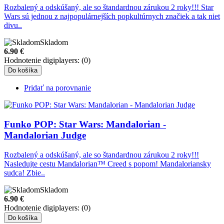
Rozbalený a odskúšaný, ale so štandardnou zárukou 2 roky!!! Star
Wars sú jednou z najpopulárnejších popkultúrnych značiek a tak niet
divu..
Skladom
6.90
€
Hodnotenie digiplayers: (0)
Do košíka
Pridať na porovnanie
Funko POP: Star Wars: Mandalorian -
Mandalorian Judge
Rozbalený a odskúšaný, ale so štandardnou zárukou 2 roky!!!
Nasledujte cestu Mandalorian™ Creed s popom! Mandaloriansky
sudca! Zbie..
Skladom
6.90
€
Hodnotenie digiplayers: (0)
Do košíka