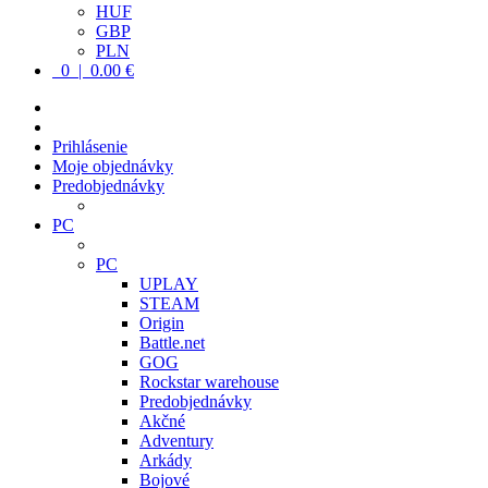
HUF
GBP
PLN
0 | 0.00 €
Prihlásenie
Moje objednávky
Predobjednávky
PC
PC
UPLAY
STEAM
Origin
Battle.net
GOG
Rockstar warehouse
Predobjednávky
Akčné
Adventury
Arkády
Bojové