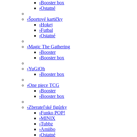
›
Booster box
›
Ostatné
›
Športové kartičky
›
Hokej
›
Futbal
›
Ostatné
›
Magic The Gathering
›
Booster
›
Booster box
›
YuGiOh
›
Booster box
›
One piece TCG
›
Booster
›
Booster box
›
Zberateľské figúrky
›
Funko POP!
›
MINIX
›
Tubbz
›
Amiibo
›
Ostatné