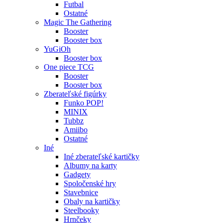
Futbal
Ostatné
Magic The Gathering
Booster
Booster box
YuGiOh
Booster box
One piece TCG
Booster
Booster box
Zberateľské figúrky
Funko POP!
MINIX
Tubbz
Amiibo
Ostatné
Iné
Iné zberateľské kartičky
Albumy na karty
Gadgety
Spoločenské hry
Stavebnice
Obaly na kartičky
Steelbooky
Hrnčeky