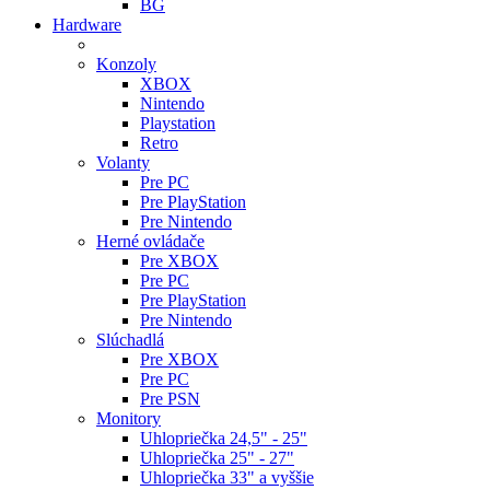
BG
Hardware
Konzoly
XBOX
Nintendo
Playstation
Retro
Volanty
Pre PC
Pre PlayStation
Pre Nintendo
Herné ovládače
Pre XBOX
Pre PC
Pre PlayStation
Pre Nintendo
Slúchadlá
Pre XBOX
Pre PC
Pre PSN
Monitory
Uhlopriečka 24,5" - 25"
Uhlopriečka 25" - 27"
Uhlopriečka 33" a vyššie