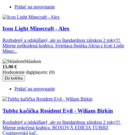
Pridať na porovnanie
Icon Light Minecraft - Alex
Rozbalený a odskúšaný, ale so štandardnou zárukou 2 roky!!!
Mierne poškodená krabica. Svietiaca figúrka Alexa z Icon Light
Minec..
Skladom
15.90
€
Hodnotenie digiplayers: (0)
Do košíka
Pridať na porovnanie
Tubbz kačička Resident Evil - Wiliam Birkin
Rozbalený a odskúšaný, ale so štandardnou zárukou 2 roky!!!
Mierne pokrčená krabica. BOXOVÁ EDÍCIA TUBBZ
Cosplayerská kač..