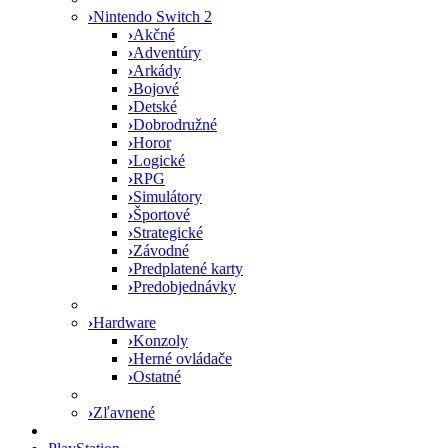
›
Nintendo Switch 2
›
Akčné
›
Adventúry
›
Arkády
›
Bojové
›
Detské
›
Dobrodružné
›
Horor
›
Logické
›
RPG
›
Simulátory
›
Športové
›
Strategické
›
Závodné
›
Predplatené karty
›
Predobjednávky
›
Hardware
›
Konzoly
›
Herné ovládače
›
Ostatné
›
Zľavnené