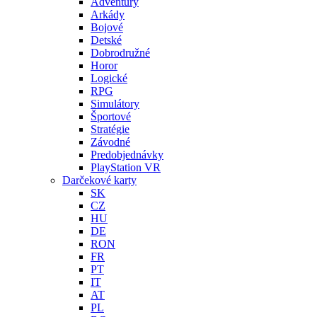
Adventury
Arkády
Bojové
Detské
Dobrodružné
Horor
Logické
RPG
Simulátory
Športové
Stratégie
Závodné
Predobjednávky
PlayStation VR
Darčekové karty
SK
CZ
HU
DE
RON
FR
PT
IT
AT
PL