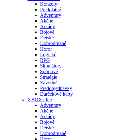
Konzoly
Predplatné
Adventury
Akčné
Arkády
Bojové
Detské
Dobrodružné
Horor
Logické
RPG
Simulátory
Športové
Stratégie
Závodné
Predobjednávky
Darčekové karty
XBOX One
Adventury
Akčné
Arkády
Bojové
Detské
Dobrodružné
Horor