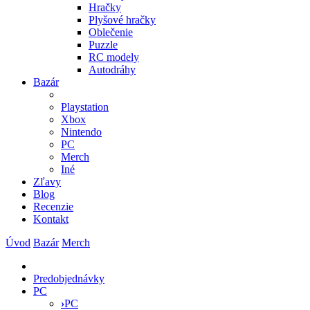
Hračky
Plyšové hračky
Oblečenie
Puzzle
RC modely
Autodráhy
Bazár
Playstation
Xbox
Nintendo
PC
Merch
Iné
Zľavy
Blog
Recenzie
Kontakt
Úvod
Bazár
Merch
Predobjednávky
PC
›
PC