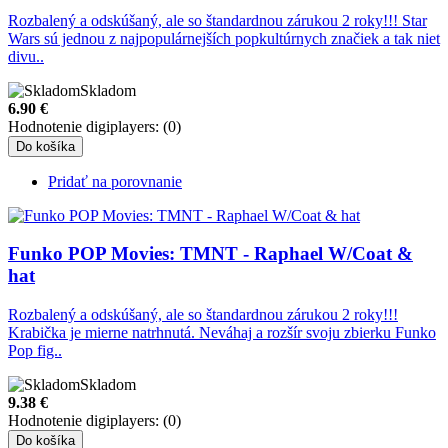
Rozbalený a odskúšaný, ale so štandardnou zárukou 2 roky!!! Star
Wars sú jednou z najpopulárnejších popkultúrnych značiek a tak niet
divu..
Skladom
6.90
€
Hodnotenie digiplayers: (0)
Do košíka
Pridať na porovnanie
Funko POP Movies: TMNT - Raphael W/Coat &
hat
Rozbalený a odskúšaný, ale so štandardnou zárukou 2 roky!!!
Krabička je mierne natrhnutá. Neváhaj a rozšír svoju zbierku Funko
Pop fig..
Skladom
9.38
€
Hodnotenie digiplayers: (0)
Do košíka