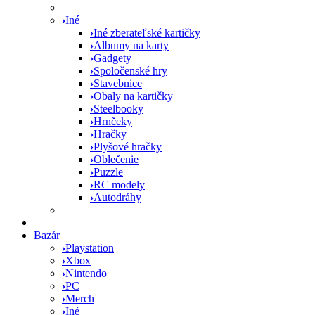
›
Iné
›
Iné zberateľské kartičky
›
Albumy na karty
›
Gadgety
›
Spoločenské hry
›
Stavebnice
›
Obaly na kartičky
›
Steelbooky
›
Hrnčeky
›
Hračky
›
Plyšové hračky
›
Oblečenie
›
Puzzle
›
RC modely
›
Autodráhy
Bazár
›
Playstation
›
Xbox
›
Nintendo
›
PC
›
Merch
›
Iné