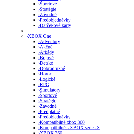
›
Športové
›
Stratégie
›
Závodné
›
Predobjednávky
›
Darčekové karty
›
XBOX One
›
Adventury
›
Akčné
›
Arkády
›
Bojové
›
Detské
›
Dobrodružné
›
Horor
›
Logické
›
RPG
›
Simulátory
›
Športové
›
Stratégie
›
Závodné
›
Predplatné
›
Predobjednávky
›
Kompatibilné xbox 360
›
Kompatibilné s XBOX series X
›
XBOX 360