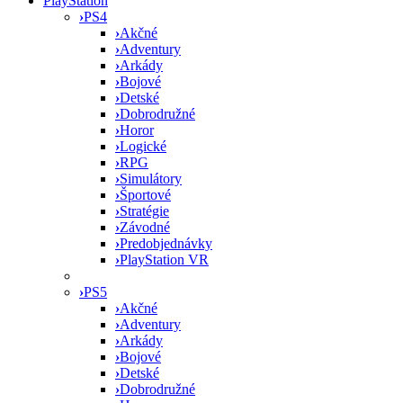
PlayStation
›
PS4
›
Akčné
›
Adventury
›
Arkády
›
Bojové
›
Detské
›
Dobrodružné
›
Horor
›
Logické
›
RPG
›
Simulátory
›
Športové
›
Stratégie
›
Závodné
›
Predobjednávky
›
PlayStation VR
›
PS5
›
Akčné
›
Adventury
›
Arkády
›
Bojové
›
Detské
›
Dobrodružné