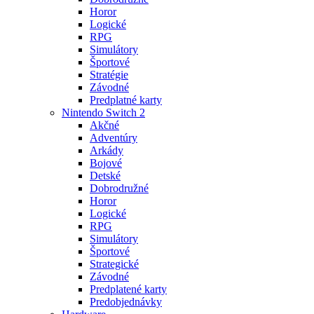
Horor
Logické
RPG
Simulátory
Športové
Stratégie
Závodné
Predplatné karty
Nintendo Switch 2
Akčné
Adventúry
Arkády
Bojové
Detské
Dobrodružné
Horor
Logické
RPG
Simulátory
Športové
Strategické
Závodné
Predplatené karty
Predobjednávky