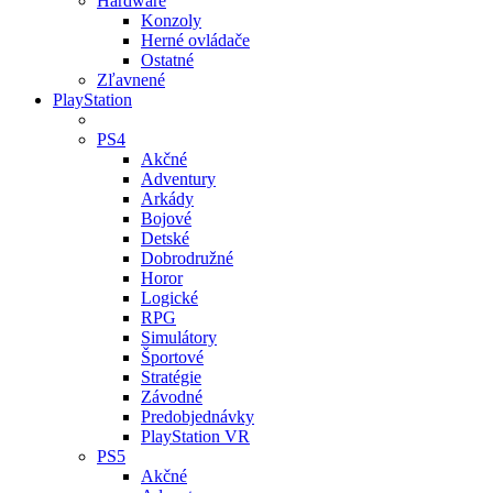
Hardware
Konzoly
Herné ovládače
Ostatné
Zľavnené
PlayStation
PS4
Akčné
Adventury
Arkády
Bojové
Detské
Dobrodružné
Horor
Logické
RPG
Simulátory
Športové
Stratégie
Závodné
Predobjednávky
PlayStation VR
PS5
Akčné