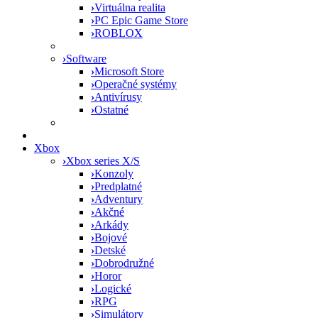
›
Virtuálna realita
›
PC Epic Game Store
›
ROBLOX
›
Software
›
Microsoft Store
›
Operačné systémy
›
Antivírusy
›
Ostatné
Xbox
›
Xbox series X/S
›
Konzoly
›
Predplatné
›
Adventury
›
Akčné
›
Arkády
›
Bojové
›
Detské
›
Dobrodružné
›
Horor
›
Logické
›
RPG
›
Simulátory