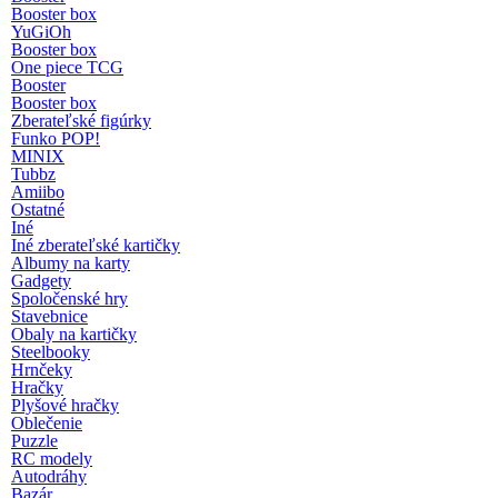
Booster box
YuGiOh
Booster box
One piece TCG
Booster
Booster box
Zberateľské figúrky
Funko POP!
MINIX
Tubbz
Amiibo
Ostatné
Iné
Iné zberateľské kartičky
Albumy na karty
Gadgety
Spoločenské hry
Stavebnice
Obaly na kartičky
Steelbooky
Hrnčeky
Hračky
Plyšové hračky
Oblečenie
Puzzle
RC modely
Autodráhy
Bazár