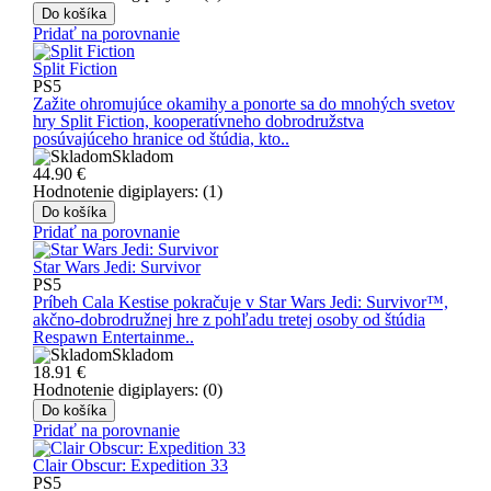
Do košíka
Pridať na porovnanie
Split Fiction
PS5
Zažite ohromujúce okamihy a ponorte sa do mnohých svetov
hry Split Fiction, kooperatívneho dobrodružstva
posúvajúceho hranice od štúdia, kto..
Skladom
44.90
€
Hodnotenie digiplayers: (1)
Do košíka
Pridať na porovnanie
Star Wars Jedi: Survivor
PS5
Príbeh Cala Kestise pokračuje v Star Wars Jedi: Survivor™,
akčno-dobrodružnej hre z pohľadu tretej osoby od štúdia
Respawn Entertainme..
Skladom
18.91
€
Hodnotenie digiplayers: (0)
Do košíka
Pridať na porovnanie
Clair Obscur: Expedition 33
PS5