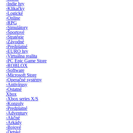
›
Indie hry
›
Klikačky
›
Logické
›
Online
›
RPG
›
Simulátory
›
Športové
›
Stratégie
›
Závodné
›
Predplatné
›
EURO hry
›
Virtuálna realita
›
PC Epic Game Store
›
ROBLOX
›
Software
›
Microsoft Store
›
Operačné systémy
›
Antivírusy
›
Ostatné
Xbox
›
Xbox series X/S
›
Konzoly
›
Predplatné
›
Adventury
›
Akčné
›
Arkády
›
Bojové
›
Detské