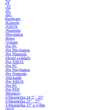
›
IT
›
AT
›
PL
›
BG
Hardware
›
Konzoly
›
XBOX
›
Nintendo
›
Playstation
›
Retro
›
Volanty
›
Pre PC
›
Pre PlayStation
›
Pre Nintendo
›
Herné ovládače
›
Pre XBOX
›
Pre PC
›
Pre PlayStation
›
Pre Nintendo
›
Slúchadlá
›
Pre XBOX
›
Pre PC
›
Pre PSN
›
Monitory
›
Uhlopriečka 24,5" - 25"
›
Uhlopriečka 25" - 27"
›
Uhlopriečka 33" a vyššie
›
Myši