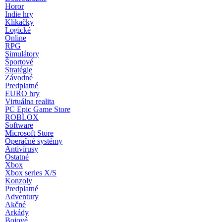
Horor
Indie hry
Klikačky
Logické
Online
RPG
Simulátory
Športové
Stratégie
Závodné
Predplatné
EURO hry
Virtuálna realita
PC Epic Game Store
ROBLOX
Software
Microsoft Store
Operačné systémy
Antivírusy
Ostatné
Xbox
Xbox series X/S
Konzoly
Predplatné
Adventury
Akčné
Arkády
Bojové