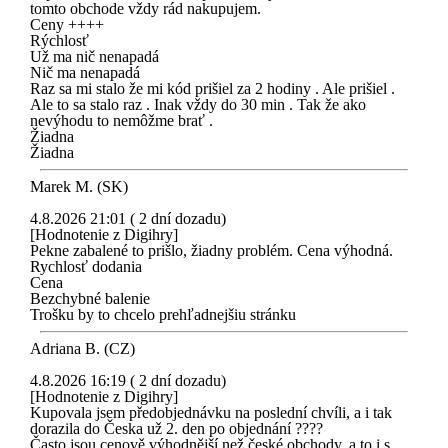
tomto obchode vždy rád nakupujem.
Ceny ++++
Rýchlosť
Už ma nič nenapadá
Nič ma nenapadá
Raz sa mi stalo že mi kód prišiel za 2 hodiny . Ale prišiel .
Ale to sa stalo raz . Inak vždy do 30 min . Tak že ako
nevýhodu to nemôžme brať .
Žiadna
Žiadna
Marek M. (SK)
4.8.2026 21:01 ( 2 dní dozadu)
[Hodnotenie z Digihry]
Pekne zabalené to prišlo, žiadny problém. Cena výhodná.
Rychlosť dodania
Cena
Bezchybné balenie
Trošku by to chcelo prehľadnejšiu stránku
Adriana B. (CZ)
4.8.2026 16:19 ( 2 dní dozadu)
[Hodnotenie z Digihry]
Kupovala jsem předobjednávku na poslední chvíli, a i tak
dorazila do Česka už 2. den po objednání ????
Často jsou cenově výhodnější než české obchody, a to i s