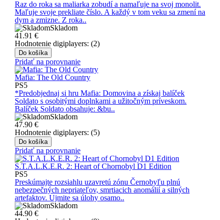
Raz do roka sa maliarka zobudí a namaľuje na svoj monolit.
Maľuje svoje prekliate číslo. A každý v tom veku sa zmení na
dym a zmizne. Z roka..
Skladom
41.91
€
Hodnotenie digiplayers: (2)
Do košíka
Pridať na porovnanie
Mafia: The Old Country
PS5
*Predobjednaj si hru Mafia: Domovina a získaj balíček
Soldato s osobitými doplnkami a užitočným príveskom.
Balíček Soldato obsahuje: &bu..
Skladom
47.90
€
Hodnotenie digiplayers: (5)
Do košíka
Pridať na porovnanie
S.T.A.L.K.E.R. 2: Heart of Chornobyl D1 Edition
PS5
Preskúmajte rozsiahlu uzavretú zónu Černobyľu plnú
nebezpečných nepriateľov, smrtiacich anomálií a silných
artefaktov. Ujmite sa úlohy osamo..
Skladom
44.90
€