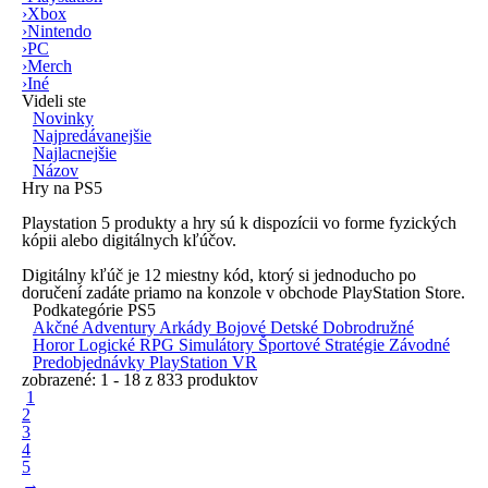
›
Xbox
›
Nintendo
›
PC
›
Merch
›
Iné
Videli ste
Novinky
Najpredávanejšie
Najlacnejšie
Názov
Hry na PS5
Playstation 5 produkty a hry sú k dispozícii vo forme
fyzických
kópii
alebo
digitálnych kľúčov.
Digitálny kľúč je 12 miestny kód, ktorý si jednoducho po
doručení zadáte priamo na konzole v obchode
PlayStation
Store.
Podkategórie PS5
Akčné
Adventury
Arkády
Bojové
Detské
Dobrodružné
Horor
Logické
RPG
Simulátory
Športové
Stratégie
Závodné
Predobjednávky
PlayStation VR
zobrazené: 1 - 18 z 833 produktov
1
2
3
4
5
→