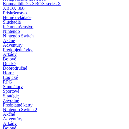
Kompatibilné s XBOX series X
XBOX 360
Príslušenstvo
Herné ovládače
Slúchadlá
Iné príslušenstvo
Nintendo
Nintendo Switch
Akčné
Adventury
Predobjednávky
Arkády
Bojové
Detské
Dobrodružné
Horor
Logické
RPG
Simulátory
Športové
Stratégie
Závodné
Predplatné karty
Nintendo Switch 2
Akčné
Adventúry
Arkády
Bojové