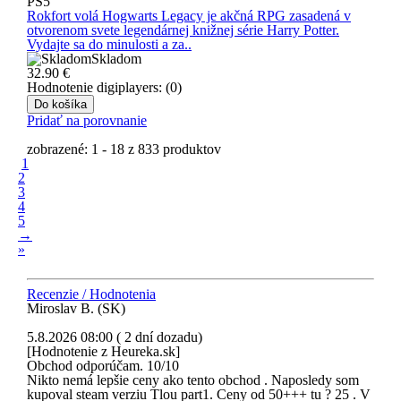
PS5
Rokfort volá Hogwarts Legacy je akčná RPG zasadená v
otvorenom svete legendárnej knižnej série Harry Potter.
Vydajte sa do minulosti a za..
Skladom
32.90
€
Hodnotenie digiplayers: (0)
Do košíka
Pridať na porovnanie
zobrazené: 1 - 18 z 833 produktov
1
2
3
4
5
→
»
Recenzie / Hodnotenia
Miroslav B. (SK)
5.8.2026 08:00 ( 2 dní dozadu)
[Hodnotenie z Heureka.sk]
Obchod odporúčam. 10/10
Nikto nemá lepšie ceny ako tento obchod . Naposledy som
kupoval steam verziu Tlou part1. Ceny od 50+++ tu ? 25 . V