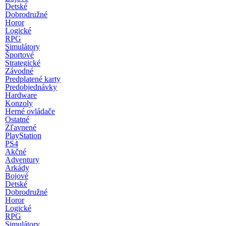
Detské
Dobrodružné
Horor
Logické
RPG
Simulátory
Športové
Strategické
Závodné
Predplatené karty
Predobjednávky
Hardware
Konzoly
Herné ovládače
Ostatné
Zľavnené
PlayStation
PS4
Akčné
Adventury
Arkády
Bojové
Detské
Dobrodružné
Horor
Logické
RPG
Simulátory