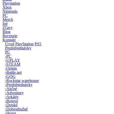
Playstation
Xbox
Nintendo
PC
Merch
Iné
Zľavy
Blog
Recenzie
Kontakt
Úvod
PlayStation
PS5
Predobjednávky
PC
›
PC
›
UPLAY
›
STEAM
›
Origin
›
Battle.net
›
GOG
›
Rockstar warehouse
›
Predobjednávky
›
Akčné
›
Adventury
›
Arkády
›
Bojové
›
Detské
›
Dobrodružné
›
Horor