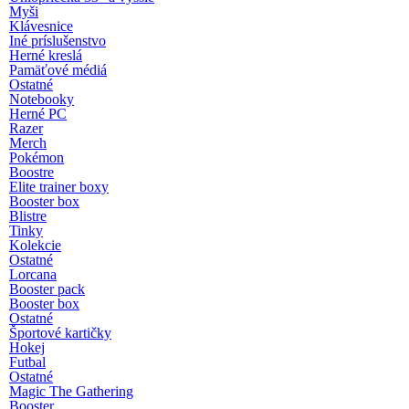
Myši
Klávesnice
Iné príslušenstvo
Herné kreslá
Pamäťové médiá
Ostatné
Notebooky
Herné PC
Razer
Merch
Pokémon
Boostre
Elite trainer boxy
Booster box
Blistre
Tinky
Kolekcie
Ostatné
Lorcana
Booster pack
Booster box
Ostatné
Športové kartičky
Hokej
Futbal
Ostatné
Magic The Gathering
Booster