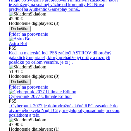
je založený na spätnej väzbe od komunity FC Nová
predvoľba Authentic Gameplay priná..
Skladom
45.90
€
Hodnotenie digiplayers: (3)
Do košíka
Pridať na porovnanie
Astro Bot
PS5
Keď na materskú loď PS5 zaútočí ASTROV dlhoročný
galaktický nepriateľ, ktorý prehádže jej drôty a rozptýli
posádku po celom vesmíre, je to j..
Skladom
51.91
€
Hodnotenie digiplayers: (0)
Do košíka
Pridať na porovnanie
Cyberpunk 2077 Ultimate Edition
PS5
Cyberpunk 2077 je dobrodružné akčné RPG zasadené do
otvoreného sveta Night City, megalopoly posadnutej mocou,
pozlátkom a telo..
Skladom
47.90
€
Hodnotenie digiplayers: (1)