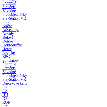
Športové
Stratégie
Závodné
Predobjednávky
PlayStation VR
PS5
Akčné
Adventury
Arkády
Bojové
Detské
Dobrodružné
Horor
Logické
RPG
Simulátory
Športové
Stratégie
Závodné
Predobjednávky
PlayStation VR
Darčekové karty
SK
CZ
HU
DE
RON
FR