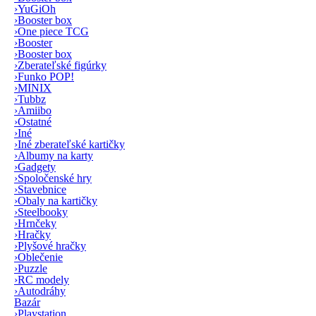
›
YuGiOh
›
Booster box
›
One piece TCG
›
Booster
›
Booster box
›
Zberateľské figúrky
›
Funko POP!
›
MINIX
›
Tubbz
›
Amiibo
›
Ostatné
›
Iné
›
Iné zberateľské kartičky
›
Albumy na karty
›
Gadgety
›
Spoločenské hry
›
Stavebnice
›
Obaly na kartičky
›
Steelbooky
›
Hrnčeky
›
Hračky
›
Plyšové hračky
›
Oblečenie
›
Puzzle
›
RC modely
›
Autodráhy
Bazár
›
Playstation