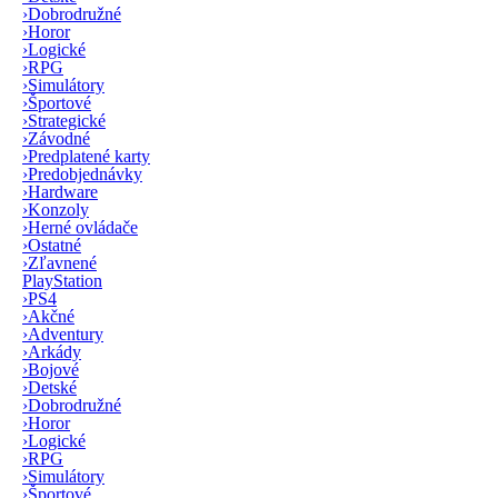
›
Dobrodružné
›
Horor
›
Logické
›
RPG
›
Simulátory
›
Športové
›
Strategické
›
Závodné
›
Predplatené karty
›
Predobjednávky
›
Hardware
›
Konzoly
›
Herné ovládače
›
Ostatné
›
Zľavnené
PlayStation
›
PS4
›
Akčné
›
Adventury
›
Arkády
›
Bojové
›
Detské
›
Dobrodružné
›
Horor
›
Logické
›
RPG
›
Simulátory
›
Športové