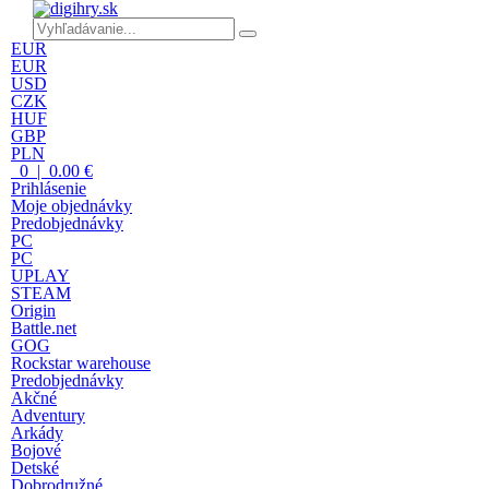
EUR
EUR
USD
CZK
HUF
GBP
PLN
0 | 0.00 €
Prihlásenie
Moje objednávky
Predobjednávky
PC
PC
UPLAY
STEAM
Origin
Battle.net
GOG
Rockstar warehouse
Predobjednávky
Akčné
Adventury
Arkády
Bojové
Detské
Dobrodružné