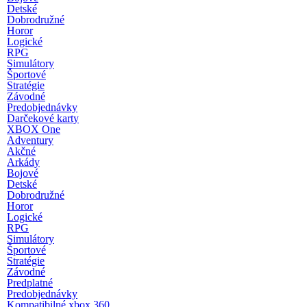
Detské
Dobrodružné
Horor
Logické
RPG
Simulátory
Športové
Stratégie
Závodné
Predobjednávky
Darčekové karty
XBOX One
Adventury
Akčné
Arkády
Bojové
Detské
Dobrodružné
Horor
Logické
RPG
Simulátory
Športové
Stratégie
Závodné
Predplatné
Predobjednávky
Kompatibilné xbox 360