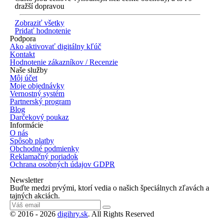
dražší dopravou
Zobraziť všetky
Pridať hodnotenie
Podpora
Ako aktivovať digitálny kľúč
Kontakt
Hodnotenie zákazníkov / Recenzie
Naše služby
Môj účet
Moje objednávky
Vernostný systém
Partnerský program
Blog
Darčekový poukaz
Informácie
O nás
Spôsob platby
Obchodné podmienky
Reklamačný poriadok
Ochrana osobných údajov GDPR
Newsletter
Buďte medzi prvými, ktorí vedia o našich špeciálnych zľavách a
tajných akciách.
© 2016 - 2026
digihry.sk
. All Rights Reserved