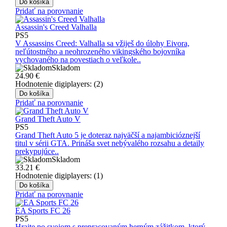
Do košíka
Pridať na porovnanie
Assassin's Creed Valhalla
PS5
V Assassins Creed: Valhalla sa vžiješ do úlohy Eivora,
neľútostného a neohrozeného vikingského bojovníka
vychovaného na povestiach o veľkole..
Skladom
24.90
€
Hodnotenie digiplayers: (2)
Do košíka
Pridať na porovnanie
Grand Theft Auto V
PS5
Grand Theft Auto 5 je doteraz najväčší a najambicióznejší
titul v sérii GTA. Prináša svet nebývalého rozsahu a detaily
prekypujúce..
Skladom
33.21
€
Hodnotenie digiplayers: (1)
Do košíka
Pridať na porovnanie
EA Sports FC 26
PS5
Hrajte po svojom s prepracovaným herným zážitkom, ktorý