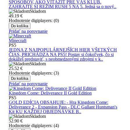
SPÔSOBOV, AKO VÍŤAZIŤ PRE VÁŠ KLUB.
ZAHRAJTE SI REŽIM RUSH 5 NA 5. Jedná sa o nový..
Skladom
49.19
€
Hodnotenie digiplayers: (0)
Do košíka
Pridať na porovnanie
Minecraft
PS5
JEDNA Z NAJPOPULÁRNEJŠÍCH HIER VŠETKÝCH
ČIAS, PRICHÁDZA NA PS5! Postav si čokoľvek, čo si
dokážeš predstaviť, s neobmedzenými zdrojmi v k..
Skladom
25.52
€
Hodnotenie digiplayers: (3)
Do košíka
Pridať na porovnanie
Kingdom Come: Deliverance II Gold Edition
PS5
GOLD EDÍCIA OBSAHUJE: - Hra Kingdom Come:
Deliverance 2 - Expansion Pass - DLC Gallant Huntsman's
Kit KU KAŽDEJ OBJEDNÁVKE B..
Skladom
52.90
€
Hodnotenie digiplayers: (4)