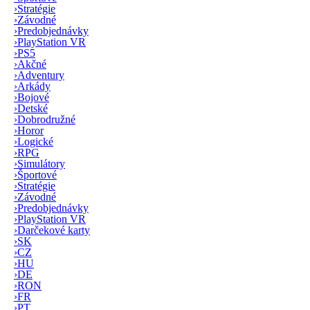
›
Stratégie
›
Závodné
›
Predobjednávky
›
PlayStation VR
›
PS5
›
Akčné
›
Adventury
›
Arkády
›
Bojové
›
Detské
›
Dobrodružné
›
Horor
›
Logické
›
RPG
›
Simulátory
›
Športové
›
Stratégie
›
Závodné
›
Predobjednávky
›
PlayStation VR
›
Darčekové karty
›
SK
›
CZ
›
HU
›
DE
›
RON
›
FR
›
PT