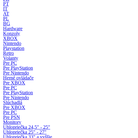
PT
IT
AT
PL
BG
Hardware
Konzoly
XBOX
Nintendo
Playstation
Retro
Volanty
Pre PC
Pre PlayStation
Pre Nintendo
Herné ovládače
Pre XBOX
Pre PC
Pre PlayStation
Pre Nintendo
Slúchadlá
Pre XBOX
Pre PC
Pre PSN
Monitory
Uhlopriečka 24,5" - 25"
Uhlopriečka 25" - 27"
Uhlopriečka 33" a vyššie