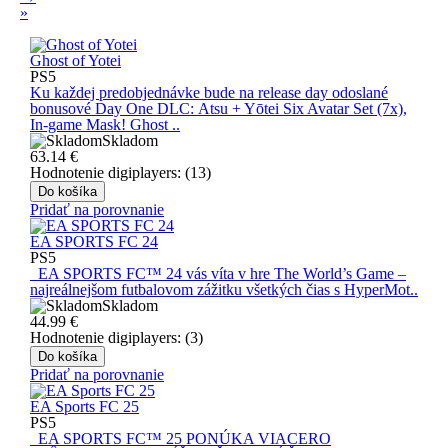
»
Ghost of Yotei
PS5
Ku každej predobjednávke bude na release day odoslané
bonusové Day One DLC: Atsu + Yōtei Six Avatar Set (7x),
In-game Mask! Ghost ..
Skladom
63.14
€
Hodnotenie digiplayers: (13)
Do košíka
Pridať na porovnanie
EA SPORTS FC 24
PS5
EA SPORTS FC™ 24 vás víta v hre The World’s Game –
najreálnejšom futbalovom zážitku všetkých čias s HyperMot..
Skladom
44.99
€
Hodnotenie digiplayers: (3)
Do košíka
Pridať na porovnanie
EA Sports FC 25
PS5
EA SPORTS FC™ 25 PONÚKA VIACERO