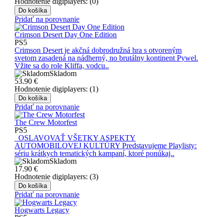
Hodnotenie digiplayers: (0)
Do košíka
Pridať na porovnanie
Crimson Desert Day One Edition
PS5
Crimson Desert je akčná dobrodružná hra s otvoreným
svetom zasadená na nádherný, no brutálny kontinent Pywel.
Vžite sa do role Kliffa, vodcu..
Skladom
53.90
€
Hodnotenie digiplayers: (1)
Do košíka
Pridať na porovnanie
The Crew Motorfest
PS5
OSLAVOVAŤ VŠETKY ASPEKTY
AUTOMOBILOVEJ KULTÚRY Predstavujeme Playlisty:
sériu krátkych tematických kampaní, ktoré ponúkaj..
Skladom
17.90
€
Hodnotenie digiplayers: (3)
Do košíka
Pridať na porovnanie
Hogwarts Legacy