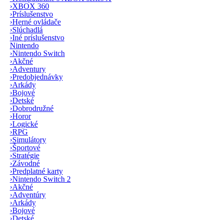
›
XBOX 360
›
Príslušenstvo
›
Herné ovládače
›
Slúchadlá
›
Iné príslušenstvo
Nintendo
›
Nintendo Switch
›
Akčné
›
Adventury
›
Predobjednávky
›
Arkády
›
Bojové
›
Detské
›
Dobrodružné
›
Horor
›
Logické
›
RPG
›
Simulátory
›
Športové
›
Stratégie
›
Závodné
›
Predplatné karty
›
Nintendo Switch 2
›
Akčné
›
Adventúry
›
Arkády
›
Bojové
›
Detské