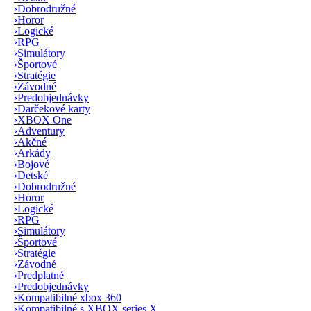
›
Dobrodružné
›
Horor
›
Logické
›
RPG
›
Simulátory
›
Športové
›
Stratégie
›
Závodné
›
Predobjednávky
›
Darčekové karty
›
XBOX One
›
Adventury
›
Akčné
›
Arkády
›
Bojové
›
Detské
›
Dobrodružné
›
Horor
›
Logické
›
RPG
›
Simulátory
›
Športové
›
Stratégie
›
Závodné
›
Predplatné
›
Predobjednávky
›
Kompatibilné xbox 360
›
Kompatibilné s XBOX series X