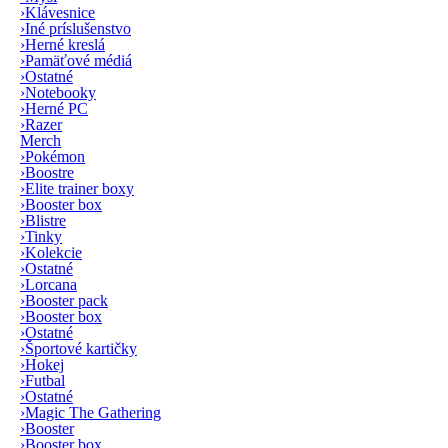
›
Klávesnice
›
Iné príslušenstvo
›
Herné kreslá
›
Pamäťové médiá
›
Ostatné
›
Notebooky
›
Herné PC
›
Razer
Merch
›
Pokémon
›
Boostre
›
Elite trainer boxy
›
Booster box
›
Blistre
›
Tinky
›
Kolekcie
›
Ostatné
›
Lorcana
›
Booster pack
›
Booster box
›
Ostatné
›
Športové kartičky
›
Hokej
›
Futbal
›
Ostatné
›
Magic The Gathering
›
Booster
›
Booster box