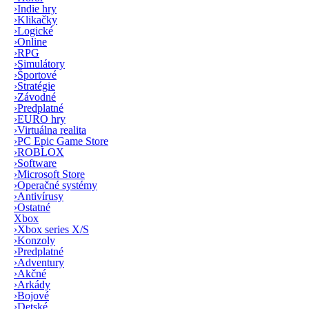
›
Indie hry
›
Klikačky
›
Logické
›
Online
›
RPG
›
Simulátory
›
Športové
›
Stratégie
›
Závodné
›
Predplatné
›
EURO hry
›
Virtuálna realita
›
PC Epic Game Store
›
ROBLOX
›
Software
›
Microsoft Store
›
Operačné systémy
›
Antivírusy
›
Ostatné
Xbox
›
Xbox series X/S
›
Konzoly
›
Predplatné
›
Adventury
›
Akčné
›
Arkády
›
Bojové
›
Detské