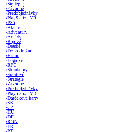
›
Stratégie
›
Závodné
›
Predobjednávky
›
PlayStation VR
›
PS5
›
Akčné
›
Adventury
›
Arkády
›
Bojové
›
Detské
›
Dobrodružné
›
Horor
›
Logické
›
RPG
›
Simulátory
›
Športové
›
Stratégie
›
Závodné
›
Predobjednávky
›
PlayStation VR
›
Darčekové karty
›
SK
›
CZ
›
HU
›
DE
›
RON
›
FR
›
PT