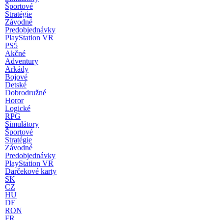
Športové
Stratégie
Závodné
Predobjednávky
PlayStation VR
PS5
Akčné
Adventury
Arkády
Bojové
Detské
Dobrodružné
Horor
Logické
RPG
Simulátory
Športové
Stratégie
Závodné
Predobjednávky
PlayStation VR
Darčekové karty
SK
CZ
HU
DE
RON
FR