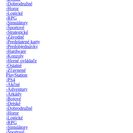
›
Dobrodružné
›
Horor
›
Logické
›
RPG
›
Simulátory
›
Športové
›
Strategické
›
Závodné
›
Predplatené karty
›
Predobjednávky
›
Hardware
›
Konzoly
›
Herné ovládače
›
Ostatné
›
Zľavnené
PlayStation
›
PS4
›
Akčné
›
Adventury
›
Arkády
›
Bojové
›
Detské
›
Dobrodružné
›
Horor
›
Logické
›
RPG
›
Simulátory
›
Športové