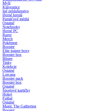
Myši
Klávesnice
Iné príslušenstvo
Herné kreslá
Pamäťové médiá
Ostatné
Notebooky
Herné PC
Razer
Merch
Pokémon
Boostre
Elite trainer boxy
Booster box
Blistre
Tinky
Kolekcie
Ostatné
Lorcana
Booster pack
Booster box
Ostatné
Športové kartičky
Hokej
Futbal
Ostatné
Magic The Gathering
Booster