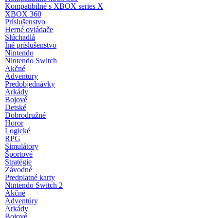
Kompatibilné s XBOX series X
XBOX 360
Príslušenstvo
Herné ovládače
Slúchadlá
Iné príslušenstvo
Nintendo
Nintendo Switch
Akčné
Adventury
Predobjednávky
Arkády
Bojové
Detské
Dobrodružné
Horor
Logické
RPG
Simulátory
Športové
Stratégie
Závodné
Predplatné karty
Nintendo Switch 2
Akčné
Adventúry
Arkády
Bojové