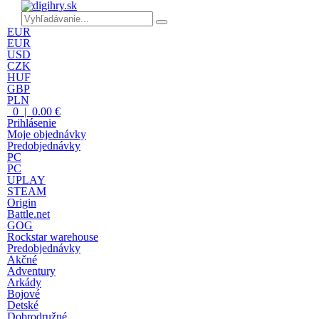
EUR
EUR
USD
CZK
HUF
GBP
PLN
0 | 0.00 €
Prihlásenie
Moje objednávky
Predobjednávky
PC
PC
UPLAY
STEAM
Origin
Battle.net
GOG
Rockstar warehouse
Predobjednávky
Akčné
Adventury
Arkády
Bojové
Detské
Dobrodružné