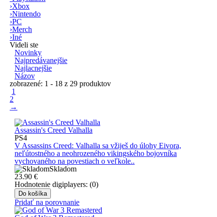
›
Xbox
›
Nintendo
›
PC
›
Merch
›
Iné
Videli ste
Novinky
Najpredávanejšie
Najlacnejšie
Názov
zobrazené: 1 - 18 z 29 produktov
1
2
→
Assassin's Creed Valhalla
PS4
V Assassins Creed: Valhalla sa vžiješ do úlohy Eivora,
neľútostného a neohrozeného vikingského bojovníka
vychovaného na povestiach o veľkole..
Skladom
23.90
€
Hodnotenie digiplayers: (0)
Do košíka
Pridať na porovnanie