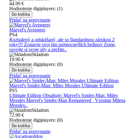
44.99
€
Hodnotenie digiplayers: (1)
Do košíka
Pridať na porovnanie
Marvel's Avengers
PS4
Rozbalený a odskúšaný, ale so štandardnou zárukou 2
roky!!! Zostavte svoj tím najmocnejších hrdinov Zeme,
osvojte si svoje sily a prežite..
Skladom
19.90
€
Hodnotenie digiplayers: (0)
Do košíka
Pridať na porovnanie
Marvel's Spider-Man: Miles Morales Ultimate Edition
PS5
Ultimate Edition Obsahuje: Marvel's Spider-Man: Miles
Morales Marvel's Spider-Man Remastered Vzostup Milesa
Morales..
Skladom
72.99
€
Hodnotenie digiplayers: (0)
Do košíka
Pridať na porovnanie