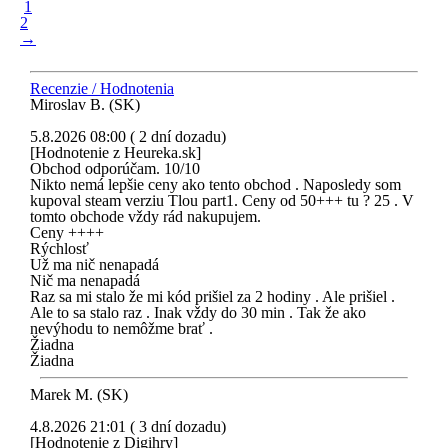
1
2
→
Recenzie / Hodnotenia
Miroslav B. (SK)
5.8.2026 08:00 ( 2 dní dozadu)
[Hodnotenie z Heureka.sk]
Obchod odporúčam. 10/10
Nikto nemá lepšie ceny ako tento obchod . Naposledy som
kupoval steam verziu Tlou part1. Ceny od 50+++ tu ? 25 . V
tomto obchode vždy rád nakupujem.
Ceny ++++
Rýchlosť
Už ma nič nenapadá
Nič ma nenapadá
Raz sa mi stalo že mi kód prišiel za 2 hodiny . Ale prišiel .
Ale to sa stalo raz . Inak vždy do 30 min . Tak že ako
nevýhodu to nemôžme brať .
Žiadna
Žiadna
Marek M. (SK)
4.8.2026 21:01 ( 3 dní dozadu)
[Hodnotenie z Digihry]