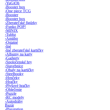
›
YuGiOh
›
Booster box
›
One piece TCG
›
Booster
›
Booster box
›
Zberateľské figúrky
›
Funko POP!
›
MINIX
›
Tubbz
›
Amiibo
›
Ostatné
›
Iné
›
Iné zberateľské kartičky
›
Albumy na karty
›
Gadgety
›
Spoločenské hry
›
Stavebnice
›
Obaly na kartičky
›
Steelbooky
›
Hrnčeky
›
Hračky
›
Plyšové hračky
›
Oblečenie
›
Puzzle
›
RC modely
›
Autodráhy
Bazár
›
Playstation