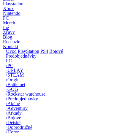
Playstation
Xbox
Nintendo
PC
Merch
Iné
Zľavy
Blog
Recenzie
Kontakt
Úvod
PlayStation
PS4
Bojové
Predobjednávky
PC
›
PC
›
UPLAY
›
STEAM
›
Origin
›
Battle.net
›
GOG
›
Rockstar warehouse
›
Predobjednávky
›
Akčné
›
Adventury
›
Arkády
›
Bojové
›
Detské
›
Dobrodružné
›
Horor