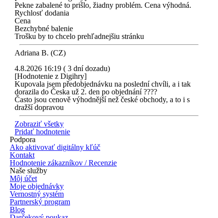
Pekne zabalené to prišlo, žiadny problém. Cena výhodná.
Rychlosť dodania
Cena
Bezchybné balenie
Trošku by to chcelo prehľadnejšiu stránku
Adriana B. (CZ)
4.8.2026 16:19 ( 3 dní dozadu)
[Hodnotenie z Digihry]
Kupovala jsem předobjednávku na poslední chvíli, a i tak
dorazila do Česka už 2. den po objednání ????
Často jsou cenově výhodnější než české obchody, a to i s
dražší dopravou
Zobraziť všetky
Pridať hodnotenie
Podpora
Ako aktivovať digitálny kľúč
Kontakt
Hodnotenie zákazníkov / Recenzie
Naše služby
Môj účet
Moje objednávky
Vernostný systém
Partnerský program
Blog
Darčekový poukaz