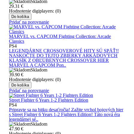
Skladom
29.31
€
Hodnotenie digiplayers: (0)
Do košíka
Pridať na porovnanie
MARVEL vs. CAPCOM Fighting Collection: Arcade
Classics
PS4
LEGENDÁRNE CROSSOVEROVÉ HITY SÚ SPÄŤ!!
NASKOČTE DO TEJTO ZBIERKY ARKÁDOVÝCH
KLASÍK Z OBĽÚBENÝCH CROSSOVER HIER
MARVEL A CAPCOM Pon..
Skladom
39.90
€
Hodnotenie digiplayers: (0)
Do košíka
Pridať na porovnanie
Street Fighter 6 Years 1-2 Fighters Edition
PS4
Pripravte sa na bitku desaťročia! Zažite vrchol bojových hier
s Street Fighter 6 Years 1-2 Fighters Edition! Táto nová éra
legendárnej sé..
Skladom
47.90
€
Hodnotenie digiplayers: (0)