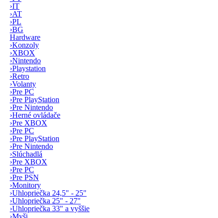
›
IT
›
AT
›
PL
›
BG
Hardware
›
Konzoly
›
XBOX
›
Nintendo
›
Playstation
›
Retro
›
Volanty
›
Pre PC
›
Pre PlayStation
›
Pre Nintendo
›
Herné ovládače
›
Pre XBOX
›
Pre PC
›
Pre PlayStation
›
Pre Nintendo
›
Slúchadlá
›
Pre XBOX
›
Pre PC
›
Pre PSN
›
Monitory
›
Uhlopriečka 24,5" - 25"
›
Uhlopriečka 25" - 27"
›
Uhlopriečka 33" a vyššie
›
Myši