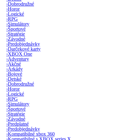
›
Dobrodružné
›
Horor
›
Logické
›
RPG
›
Simulátory
›
Športové
›
Stratégie
›
Závodné
›
Predobjednávky
›
Darčekové karty
›
XBOX One
›
Adventury
›
Akčné
›
Arkády
›
Bojové
›
Detské
›
Dobrodružné
›
Horor
›
Logické
›
RPG
›
Simulátory
›
Športové
›
Stratégie
›
Závodné
›
Predplatné
›
Predobjednávky
›
Kompatibilné xbox 360
›
Kompatibilné s XBOX series X