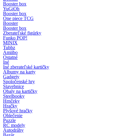
Booster box
YuGiOh
Booster box
One piece TCG
Booster
Booster box
Zberateľské figúrky
Funko POP!
MINIX
Tubbz
Amiibo
Ostatné
Iné
Iné zberateľské kartičky
Albumy na karty
Gadgety
Spoločenské hry
Stavebnice
Obaly na kartičky
Steelbooky
Hrnčeky
Hračky
Plyšové hračky
Oblečenie
Puzzle
RC modely
Autodráhy
Bazár