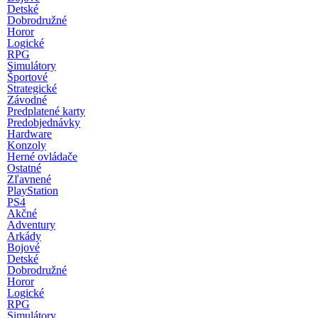
Detské
Dobrodružné
Horor
Logické
RPG
Simulátory
Športové
Strategické
Závodné
Predplatené karty
Predobjednávky
Hardware
Konzoly
Herné ovládače
Ostatné
Zľavnené
PlayStation
PS4
Akčné
Adventury
Arkády
Bojové
Detské
Dobrodružné
Horor
Logické
RPG
Simulátory