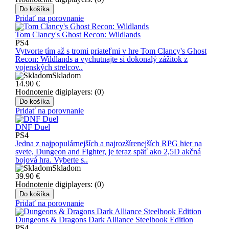
Do košíka
Pridať na porovnanie
Tom Clancy's Ghost Recon: Wildlands
PS4
Vytvorte tím až s tromi priateľmi v hre Tom Clancy's Ghost
Recon: Wildlands a vychutnajte si dokonalý zážitok z
vojenských strelcov..
Skladom
14.90
€
Hodnotenie digiplayers: (0)
Do košíka
Pridať na porovnanie
DNF Duel
PS4
Jedna z najpopulárnejších a najrozšírenejších RPG hier na
svete, Dungeon and Fighter, je teraz späť ako 2,5D akčná
bojová hra. Vyberte s..
Skladom
39.90
€
Hodnotenie digiplayers: (0)
Do košíka
Pridať na porovnanie
Dungeons & Dragons Dark Alliance Steelbook Edition
PS4