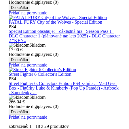
Hodnotenie digiplayers: (0)
Do košíka
Pridať na porovnanie
FATAL FURY City of the Wolves - Special Edition
PS4
Special Edition obsahuje: - Základná hra - Season Pass 1 -
DLC Character 1 (plánované na: leto 2025) - DLC Character
2 "KEN..
Skladom
17.90
€
Hodnotenie digiplayers: (0)
Do košíka
Pridať na porovnanie
Street Fighter 6 Collector's Edition
PS4
Street Fighter 6: Collectors Edition PS4 zahŕňa: - Mad Gear
Box - Figúrky Luke & Kimberly (Pop Up Parade) - Artbook
- Samolepky -..
Skladom
266.04
€
Hodnotenie digiplayers: (0)
Do košíka
Pridať na porovnanie
zobrazené: 1 - 18 z 29 produktov