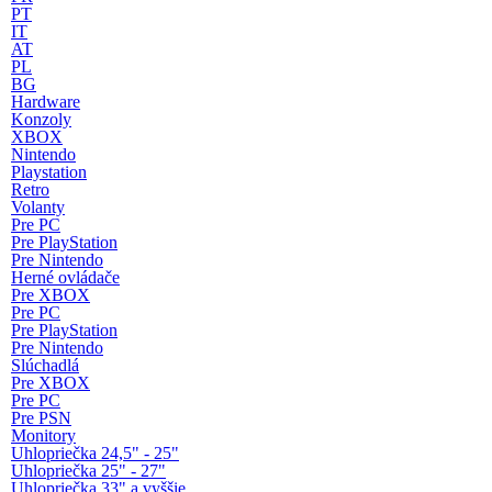
PT
IT
AT
PL
BG
Hardware
Konzoly
XBOX
Nintendo
Playstation
Retro
Volanty
Pre PC
Pre PlayStation
Pre Nintendo
Herné ovládače
Pre XBOX
Pre PC
Pre PlayStation
Pre Nintendo
Slúchadlá
Pre XBOX
Pre PC
Pre PSN
Monitory
Uhlopriečka 24,5" - 25"
Uhlopriečka 25" - 27"
Uhlopriečka 33" a vyššie