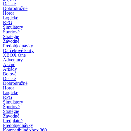
Detské
Dobrodružné
Horor
Logické
RPG
Simulátory
Športové
Stratégie
Závodné
Predobjednávky
Darčekové karty
XBOX One
Adventury
Akčné
Arkády
Bojové
Detské
Dobrodružné
Horor
Logické
RPG
Simulátory
Športové
Stratégie
Závodné
Predplatné
Predobjednávky
Kompatibilné xbox 360