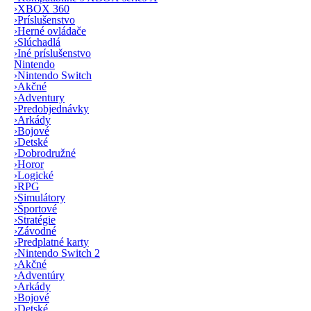
›
XBOX 360
›
Príslušenstvo
›
Herné ovládače
›
Slúchadlá
›
Iné príslušenstvo
Nintendo
›
Nintendo Switch
›
Akčné
›
Adventury
›
Predobjednávky
›
Arkády
›
Bojové
›
Detské
›
Dobrodružné
›
Horor
›
Logické
›
RPG
›
Simulátory
›
Športové
›
Stratégie
›
Závodné
›
Predplatné karty
›
Nintendo Switch 2
›
Akčné
›
Adventúry
›
Arkády
›
Bojové
›
Detské