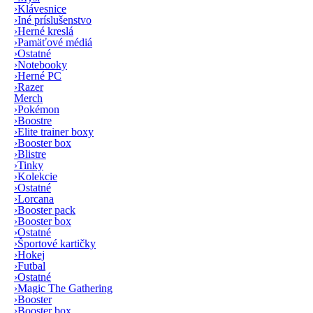
›
Klávesnice
›
Iné príslušenstvo
›
Herné kreslá
›
Pamäťové médiá
›
Ostatné
›
Notebooky
›
Herné PC
›
Razer
Merch
›
Pokémon
›
Boostre
›
Elite trainer boxy
›
Booster box
›
Blistre
›
Tinky
›
Kolekcie
›
Ostatné
›
Lorcana
›
Booster pack
›
Booster box
›
Ostatné
›
Športové kartičky
›
Hokej
›
Futbal
›
Ostatné
›
Magic The Gathering
›
Booster
›
Booster box