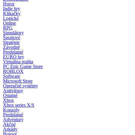
Horor
Indie hry
Klikačky
Logické
Online
RPG
Simulátory
Športové
Stratégie
Závodné
Predplatné
EURO hry
Virtuálna realita
PC Epic Game Store
ROBLOX
Software
Microsoft Store
Operačné systémy
Antivírusy
Ostatné
Xbox
Xbox series X/S
Konzoly
Predplatné
Adventury
Akčné
Arkády
Bojové