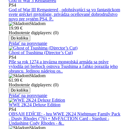
God of War 3 Remastered
PS4
God of War III Remastered , odohrávajúci sa vo fantastickom
svete gréckej mytológie, privádza oceňované dobrodružstvo
novo pre systém PS4. P..
Skladom
19.99
€
Hodnotenie digiplayers: (0)
Do košíka
Pridať na porovnanie
Ghost of Tsushima (Director’s Cut)
PS4
Píše sa rok 1274 a invázna mongolská armáda sa práve
vylodila pri brehoch ostrova Tsushima a ľahko porazila jeho
obrancu. Jedinou nádejou os..
Skladom
61.99
€
Hodnotenie digiplayers: (0)
Do košíka
Pridať na porovnanie
WWE 2K24 Deluxe Edition
PS4
OBSAH EDÍCIE: - hra WWE 2K24 Nightmare Family Pack
- Dusty Rhodes ('76) + MyFACTION Card - Stardust -
Undashing Cody Rhodes - &..
Skladom