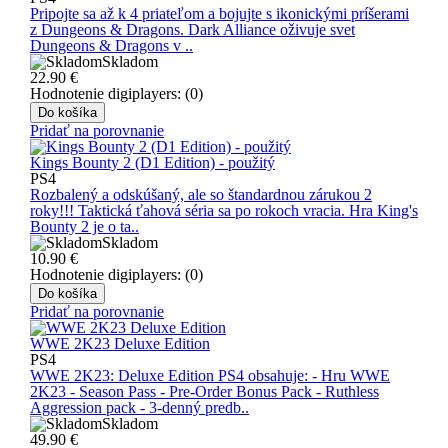
Pripojte sa až k 4 priateľom a bojujte s ikonickými príšerami
z Dungeons & Dragons. Dark Alliance oživuje svet
Dungeons & Dragons v ..
Skladom
22.90
€
Hodnotenie digiplayers: (0)
Do košíka
Pridať na porovnanie
Kings Bounty 2 (D1 Edition) - použitý
PS4
Rozbalený a odskúšaný, ale so štandardnou zárukou 2
roky!!! Taktická ťahová séria sa po rokoch vracia. Hra King's
Bounty 2 je o ta..
Skladom
10.90
€
Hodnotenie digiplayers: (0)
Do košíka
Pridať na porovnanie
WWE 2K23 Deluxe Edition
PS4
WWE 2K23: Deluxe Edition PS4 obsahuje: - Hru WWE
2K23 - Season Pass - Pre-Order Bonus Pack - Ruthless
Aggression pack - 3-denný predb..
Skladom
49.90
€