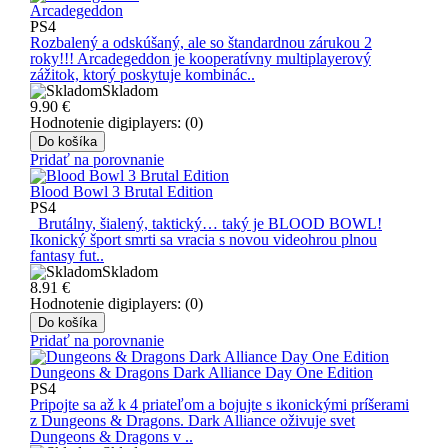
Arcadegeddon
PS4
Rozbalený a odskúšaný, ale so štandardnou zárukou 2
roky!!! Arcadegeddon je kooperatívny multiplayerový
zážitok, ktorý poskytuje kombinác..
Skladom
9.90
€
Hodnotenie digiplayers: (0)
Do košíka
Pridať na porovnanie
Blood Bowl 3 Brutal Edition
PS4
Brutálny, šialený, taktický… taký je BLOOD BOWL!
Ikonický šport smrti sa vracia s novou videohrou plnou
fantasy fut..
Skladom
8.91
€
Hodnotenie digiplayers: (0)
Do košíka
Pridať na porovnanie
Dungeons & Dragons Dark Alliance Day One Edition
PS4
Pripojte sa až k 4 priateľom a bojujte s ikonickými príšerami
z Dungeons & Dragons. Dark Alliance oživuje svet
Dungeons & Dragons v ..