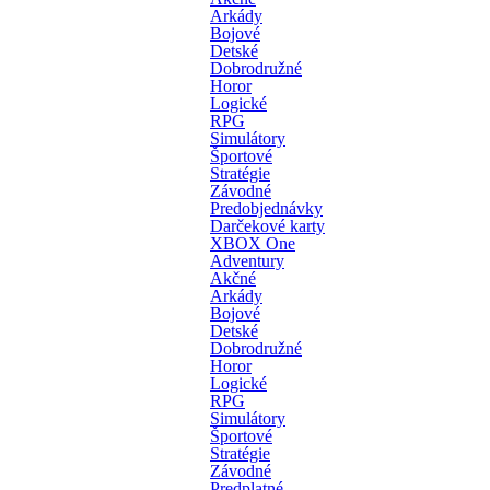
Arkády
Bojové
Detské
Dobrodružné
Horor
Logické
RPG
Simulátory
Športové
Stratégie
Závodné
Predobjednávky
Darčekové karty
XBOX One
Adventury
Akčné
Arkády
Bojové
Detské
Dobrodružné
Horor
Logické
RPG
Simulátory
Športové
Stratégie
Závodné
Predplatné