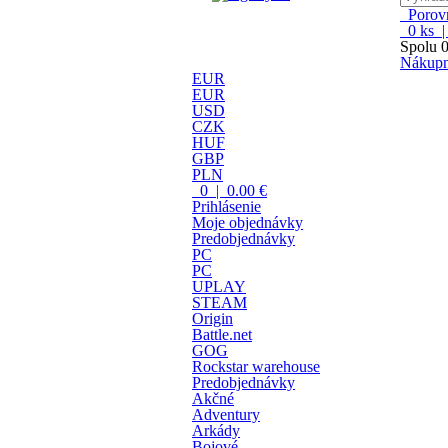
Porovn
0
ks 
Spolu
0
Nákupn
EUR
EUR
USD
CZK
HUF
GBP
PLN
0 | 0.00 €
Prihlásenie
Moje objednávky
Predobjednávky
PC
PC
UPLAY
STEAM
Origin
Battle.net
GOG
Rockstar warehouse
Predobjednávky
Akčné
Adventury
Arkády
Bojové