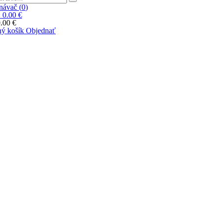
ávač (
0
)
|
0.00 €
.00 €
ý košík
Objednať