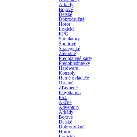
Arkády
Bojové
Detské
Dobrodružné
Horor
Logické
RPG
Simulátory
Športové
Strategické
Závodné
Predplatené karty
Predobjednávky
Hardware
Konzoly
Herné ovládače
Ostatné
Zľavnené
PlayStation
PS4
Akčné
Adventury
Arkády
Bojové
Detské
Dobrodružné
Horor
Logické