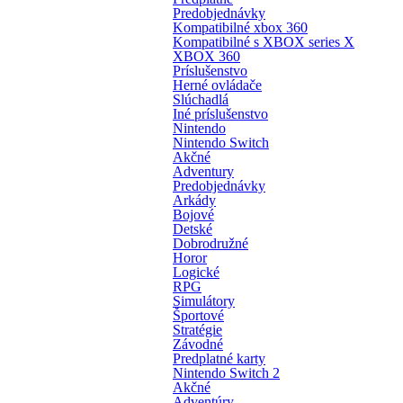
Predobjednávky
Kompatibilné xbox 360
Kompatibilné s XBOX series X
XBOX 360
Príslušenstvo
Herné ovládače
Slúchadlá
Iné príslušenstvo
Nintendo
Nintendo Switch
Akčné
Adventury
Predobjednávky
Arkády
Bojové
Detské
Dobrodružné
Horor
Logické
RPG
Simulátory
Športové
Stratégie
Závodné
Predplatné karty
Nintendo Switch 2
Akčné
Adventúry