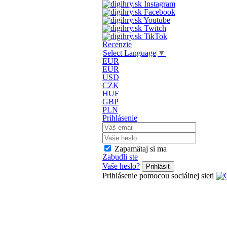
Recenzie
Select Language
▼
EUR
EUR
USD
CZK
HUF
GBP
PLN
Prihlásenie
Zapamätaj si ma
Zabudli ste
Vaše heslo?
Prihlásiť
Prihlásenie pomocou sociálnej sieti