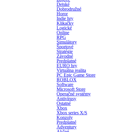
Detské
Dobrodružné
Horor
Indie hry
Klikačky
Logické
Online
RPG
Simulátory
Športové
Stratégie
Závodné
Predplatné
EURO hry
Virtuálna realita
PC Epic Game Store
ROBLOX
Software
Microsoft Store
Operačné systémy
Antivírusy
Ostatné
Xbox
Xbox series X/S
Konzoly
Predplatné
Adventury
Akčné