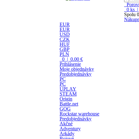
Porovn
0
ks 
Spolu
0
Nákupn
EUR
EUR
USD
CZK
HUF
GBP
PLN
0 | 0.00 €
Prihlásenie
Moje objednávky
Predobjednávky
PC
PC
UPLAY
STEAM
Origin
Battle.net
GOG
Rockstar warehouse
Predobjednávky
Akčné
Adventury
Arkády
Bojové