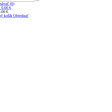
ávač (
0
)
|
0.00 €
.00 €
ý košík
Objednať