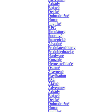
Arkády
Bojové
Detské
Dobrodružné
Horor
Logické
RPG
Simulátory
Športové
Strategické
Závodné
Predplatené karty
Predobjednávky
Hardware
Konzoly
Herné ovládače
Ostatné
Zľavnené
PlayStation
PS4
Akčné
Adventury
Arkády
Bojové
Detské
Dobrodružné
Horor
Logické