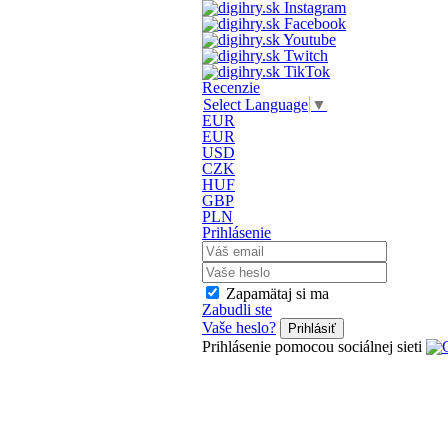
Recenzie
Select Language
▼
EUR
EUR
USD
CZK
HUF
GBP
PLN
Prihlásenie
Zapamätaj si ma
Zabudli ste
Vaše heslo?
Prihlásiť
Prihlásenie pomocou sociálnej sieti