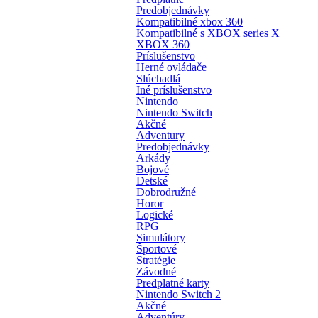
Predobjednávky
Kompatibilné xbox 360
Kompatibilné s XBOX series X
XBOX 360
Príslušenstvo
Herné ovládače
Slúchadlá
Iné príslušenstvo
Nintendo
Nintendo Switch
Akčné
Adventury
Predobjednávky
Arkády
Bojové
Detské
Dobrodružné
Horor
Logické
RPG
Simulátory
Športové
Stratégie
Závodné
Predplatné karty
Nintendo Switch 2
Akčné
Adventúry