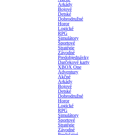
Arkády
Bojové
Detské
Dobrodružné
Horor
Logické
RPG
Simulátory
Športové
Stratégie
Závodné
Predobjednávky
Darčekové karty
XBOX One
Adventury
Akčné
Arkády
Bojové
Detské
Dobrodružné
Horor
Logické
RPG
Simulátory
Športové
Stratégie
Závodné
Predplatné