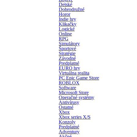
Detské
Dobrodružné
Horor
Indie hry
Klikačky
Logické
Online
RPG
Simulátory
Športové
Stratégie
Závodné
Predplatné
EURO hry
Virtuálna realita
PC Epic Game Store
ROBLOX
Software
Microsoft Store
Operačné systémy
Antivírusy
Ostatné
Xbox
Xbox series X/S
Konzoly
Predplatné
Adventury
Akčné