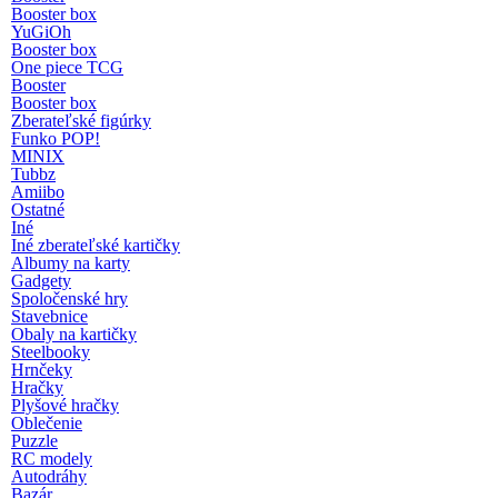
Booster box
YuGiOh
Booster box
One piece TCG
Booster
Booster box
Zberateľské figúrky
Funko POP!
MINIX
Tubbz
Amiibo
Ostatné
Iné
Iné zberateľské kartičky
Albumy na karty
Gadgety
Spoločenské hry
Stavebnice
Obaly na kartičky
Steelbooky
Hrnčeky
Hračky
Plyšové hračky
Oblečenie
Puzzle
RC modely
Autodráhy
Bazár