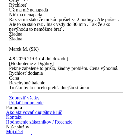
Ceny ++++
Rýchlosť
Už ma nič nenapadá
Nič ma nenapadá
Raz sa mi stalo že mi kód prišiel za 2 hodiny . Ale prišiel .
Ale to sa stalo raz . Inak vždy do 30 min . Tak že ako
nevýhodu to nemôžme brať .
Žiadna
Žiadna
Marek M. (SK)
4.8.2026 21:01 ( 4 dní dozadu)
[Hodnotenie z Digihry]
Pekne zabalené to prišlo, žiadny problém. Cena výhodná.
Rychlosť dodania
Cena
Bezchybné balenie
Trošku by to chcelo prehľadnejšiu stránku
Zobraziť všetky
Pridať hodnotenie
Podpora
Ako aktivovať digitálny kľúč
Kontakt
Hodnotenie zákazníkov / Recenzie
Naše služby
Môj účet