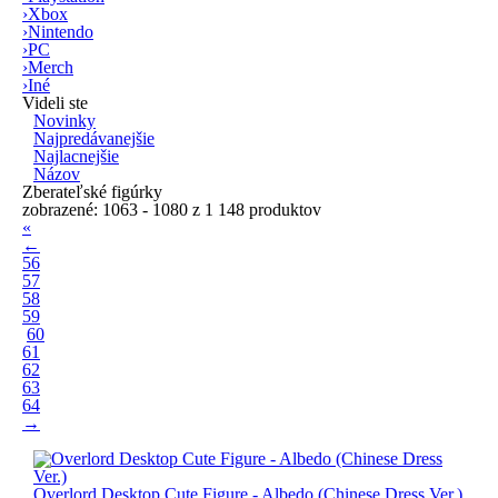
›
Xbox
›
Nintendo
›
PC
›
Merch
›
Iné
Videli ste
Novinky
Najpredávanejšie
Najlacnejšie
Názov
Zberateľské figúrky
zobrazené: 1063 - 1080 z 1 148 produktov
«
←
56
57
58
59
60
61
62
63
64
→
Overlord Desktop Cute Figure - Albedo (Chinese Dress Ver.)