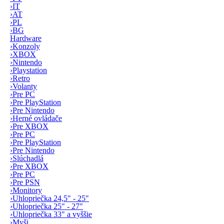
›
IT
›
AT
›
PL
›
BG
Hardware
›
Konzoly
›
XBOX
›
Nintendo
›
Playstation
›
Retro
›
Volanty
›
Pre PC
›
Pre PlayStation
›
Pre Nintendo
›
Herné ovládače
›
Pre XBOX
›
Pre PC
›
Pre PlayStation
›
Pre Nintendo
›
Slúchadlá
›
Pre XBOX
›
Pre PC
›
Pre PSN
›
Monitory
›
Uhlopriečka 24,5" - 25"
›
Uhlopriečka 25" - 27"
›
Uhlopriečka 33" a vyššie
›
Myši