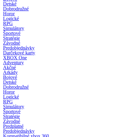
Detské
Dobrodružné
Horor
Logické
RPG
Simulátory
Športové
Stratégie
Závodné
Predobjednávky
Darčekové karty
XBOX One
Adventury
Akčné
Arkády
Bojové
Detské
Dobrodružné
Horor
Logické
RPG
Simulátory
Športové
Stratégie
Závodné
Predplatné
Predobjednávky
Kompatibilné xbox 360