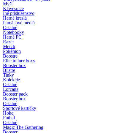
Myši
Klávesnice
Iné príslušenstvo
Herné kreslá
Pamäťové médiá
Ostatné
Notebooky
Herné PC
Razer
Merch
Pokémon
Boostre
Elite trainer boxy
Booster box
Blistre
Tinky
Kolekcie
Ostatné
Lorcana
Booster pack
Booster box
Ostatné
Športové kartičky
Hokej
Futbal
Ostatné
Magic The Gathering
Booster