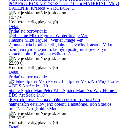
POP FIGÚROK VEĽKOSŤ: cca 10 cm MATERIÁL: Vinyl
BALENIE: Krabica VÝROBCA: ..
Nie je skladom
10.47
€
Hodnotenie digiplayers: (0)
Detail
Pridať na porovnanie
Hatsune Miku Figure - Winter Image Ver.
Zimná edícia ikonickej digitálnej speváčky Hatsune Miku
očarí jemným dizajnom, ladným postojom a precíznym
spracovaním. Figúrka s výškou 18 ..
Nie je skladom
22.90
€
Hodnotenie digiplayers: (0)
Detail
Pridať na porovnanie
Statue Spider-Man Peter #3 – Spider-Man: No Way Home –
BDS Art Scale 1/10
Reprodukovaná s maximálnou pozornosťou až do
najmenších detailov jeho obleku a anatómie, Iron Studios
prináša sošku „Spider-Man ..
Nie je skladom
125.39
€
Hodnotenie digiplayers: (0)
Detail