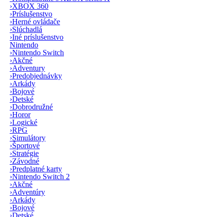
›
XBOX 360
›
Príslušenstvo
›
Herné ovládače
›
Slúchadlá
›
Iné príslušenstvo
Nintendo
›
Nintendo Switch
›
Akčné
›
Adventury
›
Predobjednávky
›
Arkády
›
Bojové
›
Detské
›
Dobrodružné
›
Horor
›
Logické
›
RPG
›
Simulátory
›
Športové
›
Stratégie
›
Závodné
›
Predplatné karty
›
Nintendo Switch 2
›
Akčné
›
Adventúry
›
Arkády
›
Bojové
›
Detské