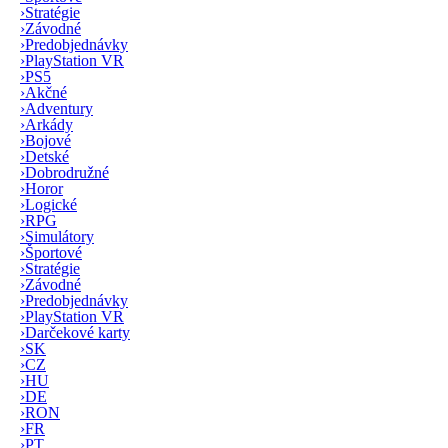
›
Stratégie
›
Závodné
›
Predobjednávky
›
PlayStation VR
›
PS5
›
Akčné
›
Adventury
›
Arkády
›
Bojové
›
Detské
›
Dobrodružné
›
Horor
›
Logické
›
RPG
›
Simulátory
›
Športové
›
Stratégie
›
Závodné
›
Predobjednávky
›
PlayStation VR
›
Darčekové karty
›
SK
›
CZ
›
HU
›
DE
›
RON
›
FR
›
PT