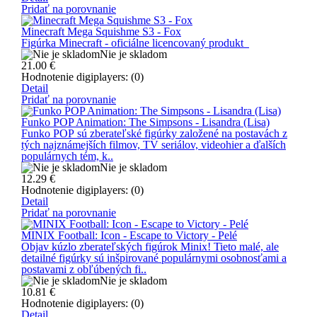
Pridať na porovnanie
Minecraft Mega Squishme S3 - Fox
Figúrka Minecraft - oficiálne licencovaný produkt
Nie je skladom
21.00
€
Hodnotenie digiplayers: (0)
Detail
Pridať na porovnanie
Funko POP Animation: The Simpsons - Lisandra (Lisa)
Funko POP sú zberateľské figúrky založené na postavách z
tých najznámejších filmov, TV seriálov, videohier a ďalších
populárnych tém, k..
Nie je skladom
12.29
€
Hodnotenie digiplayers: (0)
Detail
Pridať na porovnanie
MINIX Football: Icon - Escape to Victory - Pelé
Objav kúzlo zberateľských figúrok Minix! Tieto malé, ale
detailné figúrky sú inšpirované populárnymi osobnosťami a
postavami z obľúbených fi..
Nie je skladom
10.81
€
Hodnotenie digiplayers: (0)
Detail