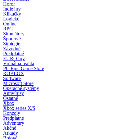
Horor
Indie hry
Klikačky
Logické
Online
RPG
Simulátory
Športové
Stratégie
Závodné
Predplatné
EURO hry
Virtuálna realita
PC Epic Game Store
ROBLOX
Software
Microsoft Store
Operačné systémy
Antivírusy
Ostatné
Xbox
Xbox series X/S
Konzoly
Predplatné
Adventury
Akčné
Arkády
Bojové