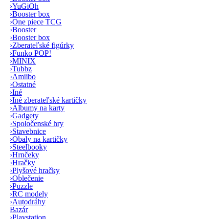
›
YuGiOh
›
Booster box
›
One piece TCG
›
Booster
›
Booster box
›
Zberateľské figúrky
›
Funko POP!
›
MINIX
›
Tubbz
›
Amiibo
›
Ostatné
›
Iné
›
Iné zberateľské kartičky
›
Albumy na karty
›
Gadgety
›
Spoločenské hry
›
Stavebnice
›
Obaly na kartičky
›
Steelbooky
›
Hrnčeky
›
Hračky
›
Plyšové hračky
›
Oblečenie
›
Puzzle
›
RC modely
›
Autodráhy
Bazár
›
Playstation