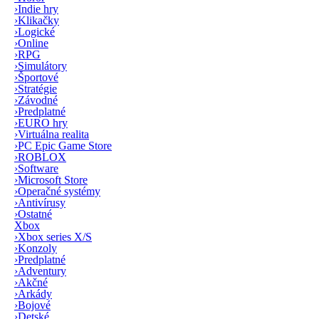
›
Indie hry
›
Klikačky
›
Logické
›
Online
›
RPG
›
Simulátory
›
Športové
›
Stratégie
›
Závodné
›
Predplatné
›
EURO hry
›
Virtuálna realita
›
PC Epic Game Store
›
ROBLOX
›
Software
›
Microsoft Store
›
Operačné systémy
›
Antivírusy
›
Ostatné
Xbox
›
Xbox series X/S
›
Konzoly
›
Predplatné
›
Adventury
›
Akčné
›
Arkády
›
Bojové
›
Detské