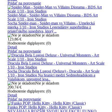
Pridať na porovnanie
Spider-Man - Spider-Man vs Villains Diorama - BDS Art
Scale 1/10 - Iron Studios
Socha Spider-man - Spider-man vs Villains - Umelecká
mierka 1/10 - Iron Studios Legendárny superhrdina z
priateľského susedstva, ktorý ..
Nie je skladom
123.86
€
Hodnotenie digiplayers: (0)
Detail
Pridať na porovnanie
Dracula Bela Lugosi Deluxe - Universal Monsters - Art Scale
1/10 - Iron Studios
Socha Dracula Bela Lugosi (Deluxe) - Dracula - Art Scale
1/10 - Iron Studios Na hranici medzi Sedmohradskom a
Valašskom, uprostred lesa..
Nie je skladom
200.74
€
Hodnotenie digiplayers: (0)
Detail
Pridať na porovnanie
Funko POP: Hello Kitty - Hello Kitty (Classic)
NEVÁHAJ A ROZŠÍR SVOJU KOLEKCIU FUNKO