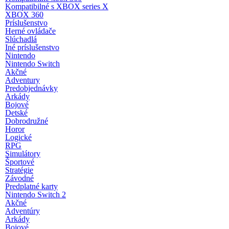
Kompatibilné s XBOX series X
XBOX 360
Príslušenstvo
Herné ovládače
Slúchadlá
Iné príslušenstvo
Nintendo
Nintendo Switch
Akčné
Adventury
Predobjednávky
Arkády
Bojové
Detské
Dobrodružné
Horor
Logické
RPG
Simulátory
Športové
Stratégie
Závodné
Predplatné karty
Nintendo Switch 2
Akčné
Adventúry
Arkády
Bojové