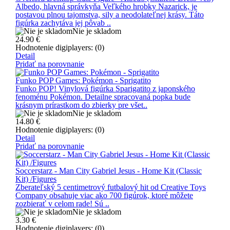
Albedo, hlavná správkyňa Veľkého hrobky Nazarick, je
postavou plnou tajomstva, sily a neodolateľnej krásy. Táto
figúrka zachytáva jej pôvab ..
Nie je skladom
24.90
€
Hodnotenie digiplayers: (0)
Detail
Pridať na porovnanie
Funko POP Games: Pokémon - Sprigatito
Funko POP! Vinylová figúrka Sparigatito z japonského
fenoménu Pokémon. Detailne spracovaná popka bude
krásnym prírastkom do zbierky pre všet..
Nie je skladom
14.80
€
Hodnotenie digiplayers: (0)
Detail
Pridať na porovnanie
Soccerstarz - Man City Gabriel Jesus - Home Kit (Classic
Kit) /Figures
Zberateľský 5 centimetrový futbalový hit od Creative Toys
Company obsahuje viac ako 700 figúrok, ktoré môžete
zozbierať v celom rade! Sú ..
Nie je skladom
3.30
€
Hodnotenie digiplayers: (0)