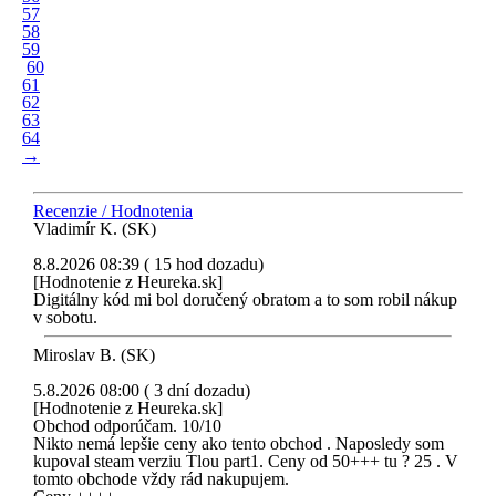
57
58
59
60
61
62
63
64
→
Recenzie / Hodnotenia
Vladimír K. (SK)
8.8.2026 08:39 ( 15 hod dozadu)
[Hodnotenie z Heureka.sk]
Digitálny kód mi bol doručený obratom a to som robil nákup
v sobotu.
Miroslav B. (SK)
5.8.2026 08:00 ( 3 dní dozadu)
[Hodnotenie z Heureka.sk]
Obchod odporúčam. 10/10
Nikto nemá lepšie ceny ako tento obchod . Naposledy som
kupoval steam verziu Tlou part1. Ceny od 50+++ tu ? 25 . V
tomto obchode vždy rád nakupujem.