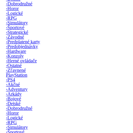
›
Dobrodružné
›
Horor
›
Logické
›
RPG
›
Simulátory
›
Športové
›
Strategické
›
Závodné
›
Predplatené karty
›
Predobjednávky
›
Hardware
›
Konzoly
›
Herné ovládače
›
Ostatné
›
Zľavnené
PlayStation
›
PS4
›
Akčné
›
Adventury
›
Arkády
›
Bojové
›
Detské
›
Dobrodružné
›
Horor
›
Logické
›
RPG
›
Simulátory
›
Športové