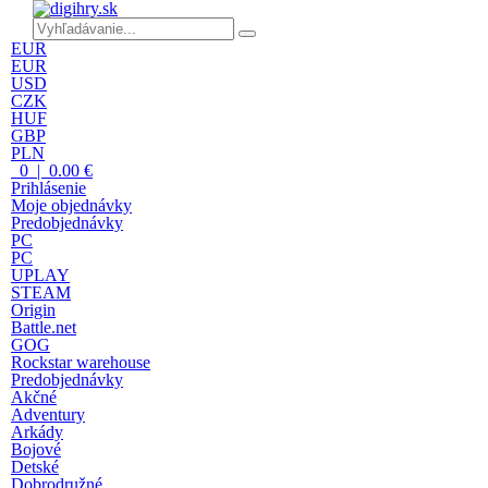
EUR
EUR
USD
CZK
HUF
GBP
PLN
0 | 0.00 €
Prihlásenie
Moje objednávky
Predobjednávky
PC
PC
UPLAY
STEAM
Origin
Battle.net
GOG
Rockstar warehouse
Predobjednávky
Akčné
Adventury
Arkády
Bojové
Detské
Dobrodružné