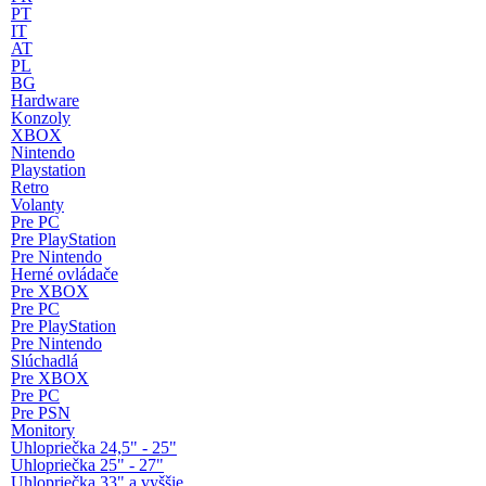
PT
IT
AT
PL
BG
Hardware
Konzoly
XBOX
Nintendo
Playstation
Retro
Volanty
Pre PC
Pre PlayStation
Pre Nintendo
Herné ovládače
Pre XBOX
Pre PC
Pre PlayStation
Pre Nintendo
Slúchadlá
Pre XBOX
Pre PC
Pre PSN
Monitory
Uhlopriečka 24,5" - 25"
Uhlopriečka 25" - 27"
Uhlopriečka 33" a vyššie