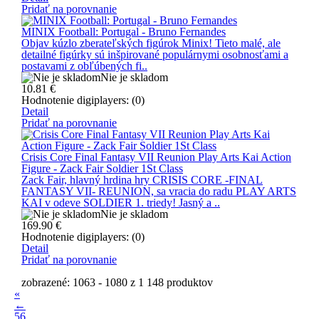
Pridať na porovnanie
MINIX Football: Portugal - Bruno Fernandes
Objav kúzlo zberateľských figúrok Minix! Tieto malé, ale
detailné figúrky sú inšpirované populárnymi osobnosťami a
postavami z obľúbených fi..
Nie je skladom
10.81
€
Hodnotenie digiplayers: (0)
Detail
Pridať na porovnanie
Crisis Core Final Fantasy VII Reunion Play Arts Kai Action
Figure - Zack Fair Soldier 1St Class
Zack Fair, hlavný hrdina hry CRISIS CORE -FINAL
FANTASY VII- REUNION, sa vracia do radu PLAY ARTS
KAI v odeve SOLDIER 1. triedy! Jasný a ..
Nie je skladom
169.90
€
Hodnotenie digiplayers: (0)
Detail
Pridať na porovnanie
zobrazené: 1063 - 1080 z 1 148 produktov
«
←
56