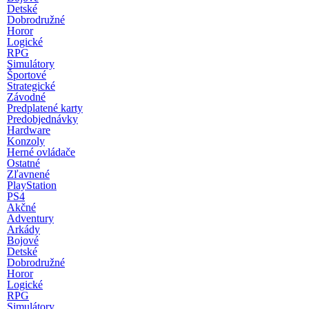
Detské
Dobrodružné
Horor
Logické
RPG
Simulátory
Športové
Strategické
Závodné
Predplatené karty
Predobjednávky
Hardware
Konzoly
Herné ovládače
Ostatné
Zľavnené
PlayStation
PS4
Akčné
Adventury
Arkády
Bojové
Detské
Dobrodružné
Horor
Logické
RPG
Simulátory