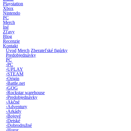
Playstation
Xbox
Nintendo
PC
Merch
Iné
Zľavy
Blog
Recenzie
Kontakt
Úvod
Merch
Zberateľské figúrky
Predobjednávky
PC
›
PC
›
UPLAY
›
STEAM
›
Origin
›
Battle.net
›
GOG
›
Rockstar warehouse
›
Predobjednávky
›
Akčné
›
Adventury
›
Arkády
›
Bojové
›
Detské
›
Dobrodružné
›
Horor