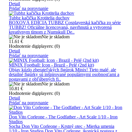
Detail
Pridať na porovnanie
Tubbz kačička Krotitelia duchov
BOXOVÁ EDÍCIA TUBBZ Cosplayerská kačička zo série
TUBBZ! Oficiálne licencovaná, navrhnutá a vytvorená
kreatívnym tímom z Numskull De..
Nie je skladom
11.61
€
Hodnotenie digiplayers: (0)
Detail
Pridať na porovnanie
MINIX Football: Icon - Brazil - Pelé (2nd kit)
Objav kúzlo zberateľských figúrok Minix! Tieto malé, ale
detailné figúrky sú inšpirované populárnymi osobnosťami a
postavami z obľúbených fi..
Nie je skladom
10.81
€
Hodnotenie digiplayers: (0)
Detail
Pridať na porovnanie
Don Vito Corleone - The Godfather - Art Scale 1/10 - Iron
Studios
Socha Don Vito Corleone - Krstný otec - Mierka umenia
1/10 - Iron Studios Don Vito Corleone, ikonická postava z