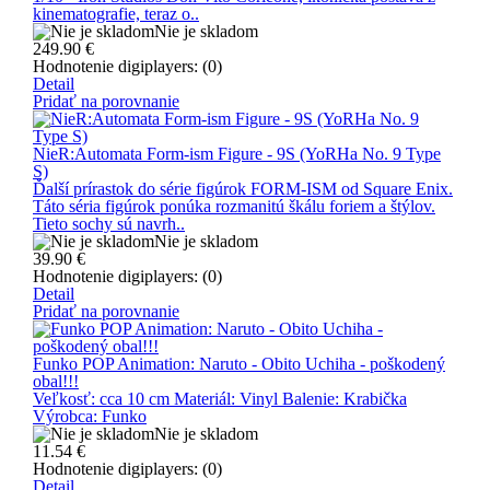
kinematografie, teraz o..
Nie je skladom
249.90
€
Hodnotenie digiplayers: (0)
Detail
Pridať na porovnanie
NieR:Automata Form-ism Figure - 9S (YoRHa No. 9 Type
S)
Ďalší prírastok do série figúrok FORM-ISM od Square Enix.
Táto séria figúrok ponúka rozmanitú škálu foriem a štýlov.
Tieto sochy sú navrh..
Nie je skladom
39.90
€
Hodnotenie digiplayers: (0)
Detail
Pridať na porovnanie
Funko POP Animation: Naruto - Obito Uchiha - poškodený
obal!!!
Veľkosť: cca 10 cm Materiál: Vinyl Balenie: Krabička
Výrobca: Funko
Nie je skladom
11.54
€
Hodnotenie digiplayers: (0)
Detail