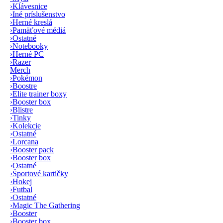
›
Klávesnice
›
Iné príslušenstvo
›
Herné kreslá
›
Pamäťové médiá
›
Ostatné
›
Notebooky
›
Herné PC
›
Razer
Merch
›
Pokémon
›
Boostre
›
Elite trainer boxy
›
Booster box
›
Blistre
›
Tinky
›
Kolekcie
›
Ostatné
›
Lorcana
›
Booster pack
›
Booster box
›
Ostatné
›
Športové kartičky
›
Hokej
›
Futbal
›
Ostatné
›
Magic The Gathering
›
Booster
›
Booster box