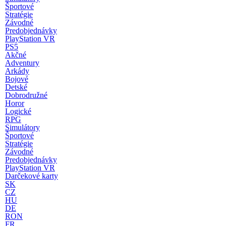
Športové
Stratégie
Závodné
Predobjednávky
PlayStation VR
PS5
Akčné
Adventury
Arkády
Bojové
Detské
Dobrodružné
Horor
Logické
RPG
Simulátory
Športové
Stratégie
Závodné
Predobjednávky
PlayStation VR
Darčekové karty
SK
CZ
HU
DE
RON
FR