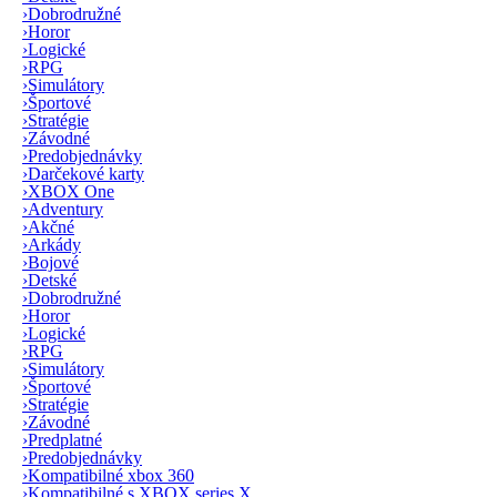
›
Dobrodružné
›
Horor
›
Logické
›
RPG
›
Simulátory
›
Športové
›
Stratégie
›
Závodné
›
Predobjednávky
›
Darčekové karty
›
XBOX One
›
Adventury
›
Akčné
›
Arkády
›
Bojové
›
Detské
›
Dobrodružné
›
Horor
›
Logické
›
RPG
›
Simulátory
›
Športové
›
Stratégie
›
Závodné
›
Predplatné
›
Predobjednávky
›
Kompatibilné xbox 360
›
Kompatibilné s XBOX series X