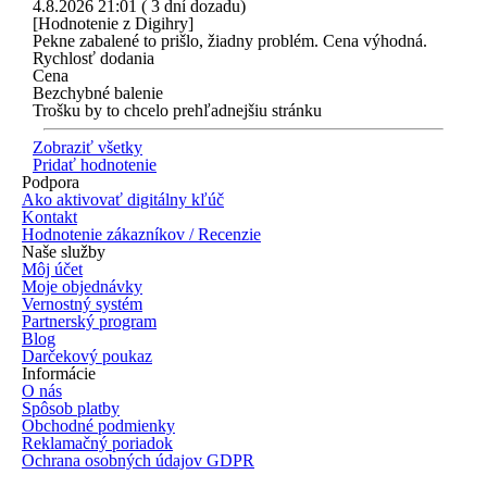
4.8.2026 21:01 ( 3 dní dozadu)
[Hodnotenie z Digihry]
Pekne zabalené to prišlo, žiadny problém. Cena výhodná.
Rychlosť dodania
Cena
Bezchybné balenie
Trošku by to chcelo prehľadnejšiu stránku
Zobraziť všetky
Pridať hodnotenie
Podpora
Ako aktivovať digitálny kľúč
Kontakt
Hodnotenie zákazníkov / Recenzie
Naše služby
Môj účet
Moje objednávky
Vernostný systém
Partnerský program
Blog
Darčekový poukaz
Informácie
O nás
Spôsob platby
Obchodné podmienky
Reklamačný poriadok
Ochrana osobných údajov GDPR