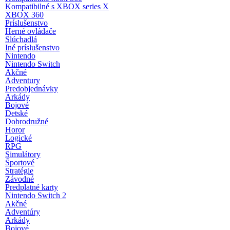
Kompatibilné s XBOX series X
XBOX 360
Príslušenstvo
Herné ovládače
Slúchadlá
Iné príslušenstvo
Nintendo
Nintendo Switch
Akčné
Adventury
Predobjednávky
Arkády
Bojové
Detské
Dobrodružné
Horor
Logické
RPG
Simulátory
Športové
Stratégie
Závodné
Predplatné karty
Nintendo Switch 2
Akčné
Adventúry
Arkády
Bojové