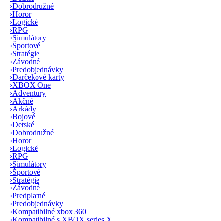
›
Dobrodružné
›
Horor
›
Logické
›
RPG
›
Simulátory
›
Športové
›
Stratégie
›
Závodné
›
Predobjednávky
›
Darčekové karty
›
XBOX One
›
Adventury
›
Akčné
›
Arkády
›
Bojové
›
Detské
›
Dobrodružné
›
Horor
›
Logické
›
RPG
›
Simulátory
›
Športové
›
Stratégie
›
Závodné
›
Predplatné
›
Predobjednávky
›
Kompatibilné xbox 360
›
Kompatibilné s XBOX series X