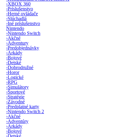
›
XBOX 360
›
Príslušenstvo
›
Herné ovládače
›
Slúchadlá
›
Iné príslušenstvo
Nintendo
›
Nintendo Switch
›
Akčné
›
Adventury
›
Predobjednávky
›
Arkády
›
Bojové
›
Detské
›
Dobrodružné
›
Horor
›
Logické
›
RPG
›
Simulátory
›
Športové
›
Stratégie
›
Závodné
›
Predplatné karty
›
Nintendo Switch 2
›
Akčné
›
Adventúry
›
Arkády
›
Bojové
›
Detské