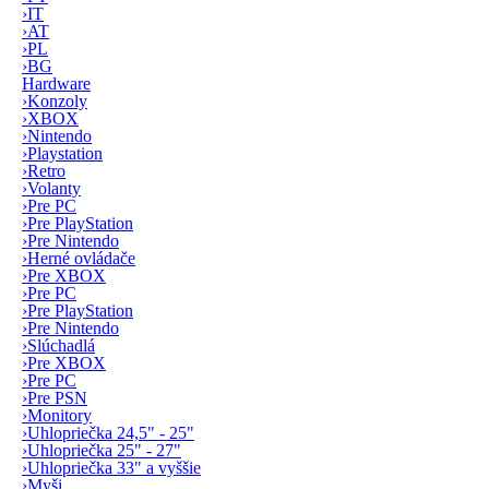
›
IT
›
AT
›
PL
›
BG
Hardware
›
Konzoly
›
XBOX
›
Nintendo
›
Playstation
›
Retro
›
Volanty
›
Pre PC
›
Pre PlayStation
›
Pre Nintendo
›
Herné ovládače
›
Pre XBOX
›
Pre PC
›
Pre PlayStation
›
Pre Nintendo
›
Slúchadlá
›
Pre XBOX
›
Pre PC
›
Pre PSN
›
Monitory
›
Uhlopriečka 24,5" - 25"
›
Uhlopriečka 25" - 27"
›
Uhlopriečka 33" a vyššie
›
Myši