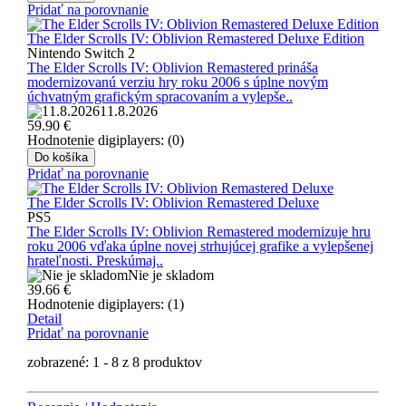
Pridať na porovnanie
The Elder Scrolls IV: Oblivion Remastered Deluxe Edition
Nintendo Switch 2
The Elder Scrolls IV: Oblivion Remastered prináša
modernizovanú verziu hry roku 2006 s úplne novým
úchvatným grafickým spracovaním a vylepše..
11.8.2026
59.90
€
Hodnotenie digiplayers: (0)
Do košíka
Pridať na porovnanie
The Elder Scrolls IV: Oblivion Remastered Deluxe
PS5
The Elder Scrolls IV: Oblivion Remastered modernizuje hru
roku 2006 vďaka úplne novej strhujúcej grafike a vylepšenej
hrateľnosti. Preskúmaj..
Nie je skladom
39.66
€
Hodnotenie digiplayers: (1)
Detail
Pridať na porovnanie
zobrazené: 1 - 8 z 8 produktov