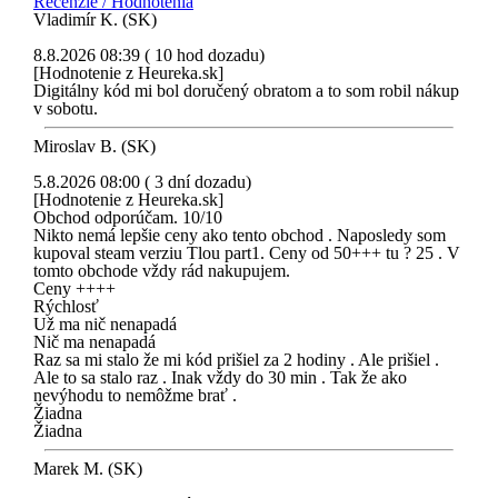
Recenzie / Hodnotenia
Vladimír K. (SK)
8.8.2026 08:39 ( 10 hod dozadu)
[Hodnotenie z Heureka.sk]
Digitálny kód mi bol doručený obratom a to som robil nákup
v sobotu.
Miroslav B. (SK)
5.8.2026 08:00 ( 3 dní dozadu)
[Hodnotenie z Heureka.sk]
Obchod odporúčam. 10/10
Nikto nemá lepšie ceny ako tento obchod . Naposledy som
kupoval steam verziu Tlou part1. Ceny od 50+++ tu ? 25 . V
tomto obchode vždy rád nakupujem.
Ceny ++++
Rýchlosť
Už ma nič nenapadá
Nič ma nenapadá
Raz sa mi stalo že mi kód prišiel za 2 hodiny . Ale prišiel .
Ale to sa stalo raz . Inak vždy do 30 min . Tak že ako
nevýhodu to nemôžme brať .
Žiadna
Žiadna
Marek M. (SK)