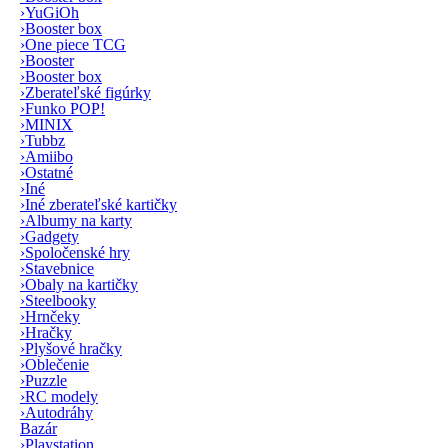
›
YuGiOh
›
Booster box
›
One piece TCG
›
Booster
›
Booster box
›
Zberateľské figúrky
›
Funko POP!
›
MINIX
›
Tubbz
›
Amiibo
›
Ostatné
›
Iné
›
Iné zberateľské kartičky
›
Albumy na karty
›
Gadgety
›
Spoločenské hry
›
Stavebnice
›
Obaly na kartičky
›
Steelbooky
›
Hrnčeky
›
Hračky
›
Plyšové hračky
›
Oblečenie
›
Puzzle
›
RC modely
›
Autodráhy
Bazár
›
Playstation