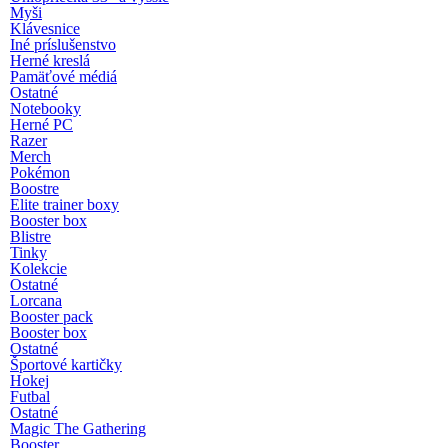
Myši
Klávesnice
Iné príslušenstvo
Herné kreslá
Pamäťové médiá
Ostatné
Notebooky
Herné PC
Razer
Merch
Pokémon
Boostre
Elite trainer boxy
Booster box
Blistre
Tinky
Kolekcie
Ostatné
Lorcana
Booster pack
Booster box
Ostatné
Športové kartičky
Hokej
Futbal
Ostatné
Magic The Gathering
Booster