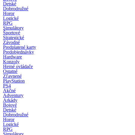
Detské
Dobrodružné
Horor
Logické
RPG
Simulátory
Športové
Strategické
Závodné
Predplatené karty
Predobjednávky
Hardware
Konzoly
Herné ovládače
Ostatné
Zľavnené
PlayStation
PS4
Akčné
Adventury
Arkády
Bojové
Detské
Dobrodružné
Horor
Logické
RPG
Simulátory