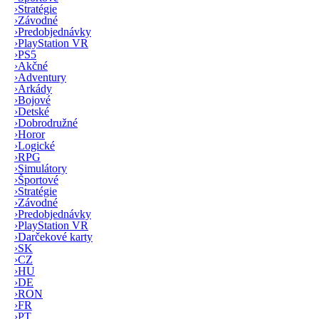
›
Stratégie
›
Závodné
›
Predobjednávky
›
PlayStation VR
›
PS5
›
Akčné
›
Adventury
›
Arkády
›
Bojové
›
Detské
›
Dobrodružné
›
Horor
›
Logické
›
RPG
›
Simulátory
›
Športové
›
Stratégie
›
Závodné
›
Predobjednávky
›
PlayStation VR
›
Darčekové karty
›
SK
›
CZ
›
HU
›
DE
›
RON
›
FR
›
PT