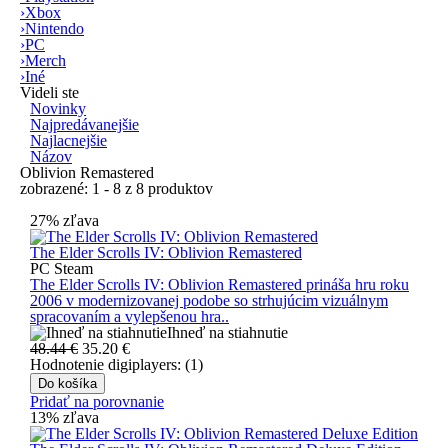
›
Xbox
›
Nintendo
›
PC
›
Merch
›
Iné
Videli ste
Novinky
Najpredávanejšie
Najlacnejšie
Názov
Oblivion Remastered
zobrazené: 1 - 8 z 8 produktov
27% zľava
The Elder Scrolls IV: Oblivion Remastered
PC Steam
The Elder Scrolls IV: Oblivion Remastered prináša hru roku
2006 v modernizovanej podobe so strhujúcim vizuálnym
spracovaním a vylepšenou hra..
Ihneď na stiahnutie
48.44 €
35.20
€
Hodnotenie digiplayers: (1)
Do košíka
Pridať na porovnanie
13% zľava