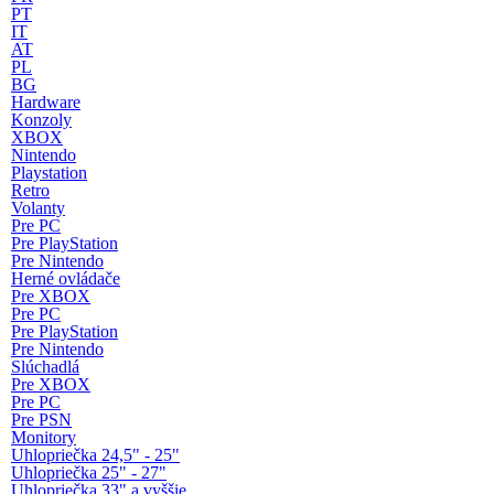
PT
IT
AT
PL
BG
Hardware
Konzoly
XBOX
Nintendo
Playstation
Retro
Volanty
Pre PC
Pre PlayStation
Pre Nintendo
Herné ovládače
Pre XBOX
Pre PC
Pre PlayStation
Pre Nintendo
Slúchadlá
Pre XBOX
Pre PC
Pre PSN
Monitory
Uhlopriečka 24,5" - 25"
Uhlopriečka 25" - 27"
Uhlopriečka 33" a vyššie