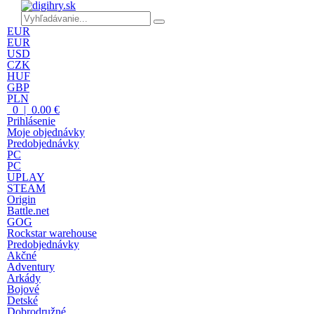
EUR
EUR
USD
CZK
HUF
GBP
PLN
0 | 0.00 €
Prihlásenie
Moje objednávky
Predobjednávky
PC
PC
UPLAY
STEAM
Origin
Battle.net
GOG
Rockstar warehouse
Predobjednávky
Akčné
Adventury
Arkády
Bojové
Detské
Dobrodružné