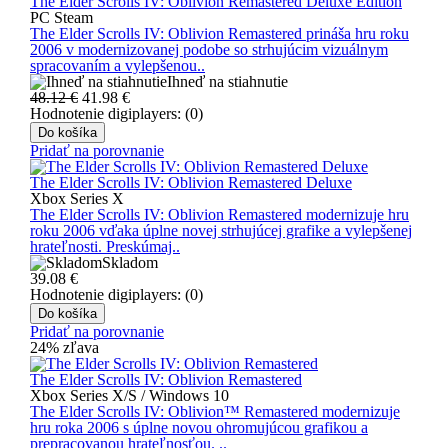
The Elder Scrolls IV: Oblivion Remastered Deluxe Edition
PC Steam
The Elder Scrolls IV: Oblivion Remastered prináša hru roku
2006 v modernizovanej podobe so strhujúcim vizuálnym
spracovaním a vylepšenou..
Ihneď na stiahnutie
48.12 €
41.98
€
Hodnotenie digiplayers: (0)
Do košíka
Pridať na porovnanie
The Elder Scrolls IV: Oblivion Remastered Deluxe
Xbox Series X
The Elder Scrolls IV: Oblivion Remastered modernizuje hru
roku 2006 vďaka úplne novej strhujúcej grafike a vylepšenej
hrateľnosti. Preskúmaj..
Skladom
39.08
€
Hodnotenie digiplayers: (0)
Do košíka
Pridať na porovnanie
24% zľava
The Elder Scrolls IV: Oblivion Remastered
Xbox Series X/S / Windows 10
The Elder Scrolls IV: Oblivion™ Remastered modernizuje
hru roka 2006 s úplne novou ohromujúcou grafikou a
prepracovanou hrateľnosťou. ..