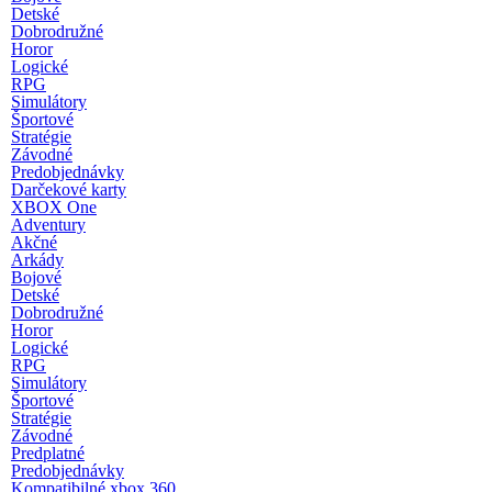
Detské
Dobrodružné
Horor
Logické
RPG
Simulátory
Športové
Stratégie
Závodné
Predobjednávky
Darčekové karty
XBOX One
Adventury
Akčné
Arkády
Bojové
Detské
Dobrodružné
Horor
Logické
RPG
Simulátory
Športové
Stratégie
Závodné
Predplatné
Predobjednávky
Kompatibilné xbox 360