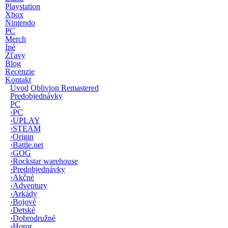
Playstation
Xbox
Nintendo
PC
Merch
Iné
Zľavy
Blog
Recenzie
Kontakt
Úvod
Oblivion Remastered
Predobjednávky
PC
›
PC
›
UPLAY
›
STEAM
›
Origin
›
Battle.net
›
GOG
›
Rockstar warehouse
›
Predobjednávky
›
Akčné
›
Adventury
›
Arkády
›
Bojové
›
Detské
›
Dobrodružné
›
Horor