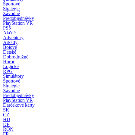
Športové
Stratégie
Závodné
Predobjednávky
PlayStation VR
PS5
Akčné
Adventury
Arkády
Bojové
Detské
Dobrodružné
Horor
Logické
RPG
Simulátory
Športové
Stratégie
Závodné
Predobjednávky
PlayStation VR
Darčekové karty
SK
CZ
HU
DE
RON
FR