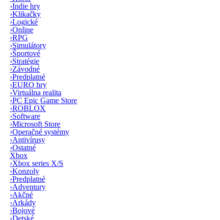
›
Indie hry
›
Klikačky
›
Logické
›
Online
›
RPG
›
Simulátory
›
Športové
›
Stratégie
›
Závodné
›
Predplatné
›
EURO hry
›
Virtuálna realita
›
PC Epic Game Store
›
ROBLOX
›
Software
›
Microsoft Store
›
Operačné systémy
›
Antivírusy
›
Ostatné
Xbox
›
Xbox series X/S
›
Konzoly
›
Predplatné
›
Adventury
›
Akčné
›
Arkády
›
Bojové
›
Detské