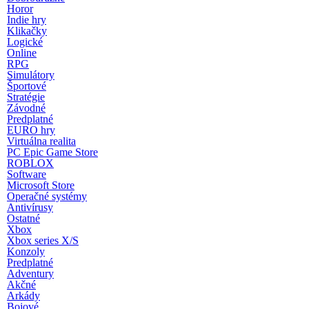
Horor
Indie hry
Klikačky
Logické
Online
RPG
Simulátory
Športové
Stratégie
Závodné
Predplatné
EURO hry
Virtuálna realita
PC Epic Game Store
ROBLOX
Software
Microsoft Store
Operačné systémy
Antivírusy
Ostatné
Xbox
Xbox series X/S
Konzoly
Predplatné
Adventury
Akčné
Arkády
Bojové