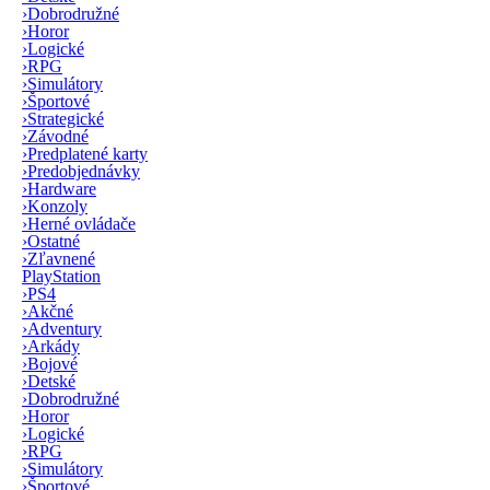
›
Dobrodružné
›
Horor
›
Logické
›
RPG
›
Simulátory
›
Športové
›
Strategické
›
Závodné
›
Predplatené karty
›
Predobjednávky
›
Hardware
›
Konzoly
›
Herné ovládače
›
Ostatné
›
Zľavnené
PlayStation
›
PS4
›
Akčné
›
Adventury
›
Arkády
›
Bojové
›
Detské
›
Dobrodružné
›
Horor
›
Logické
›
RPG
›
Simulátory
›
Športové