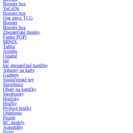
Booster box
YuGiOh
Booster box
One piece TCG
Booster
Booster box
Zberateľské figúrky
Funko POP!
MINIX
Tubbz
Amiibo
Ostatné
Iné
Iné zberateľské kartičky
Albumy na karty
Gadgety
Spoločenské hry
Stavebnice
Obaly na kartičky
Steelbooky
Hrnčeky
Hračky
Plyšové hračky
Oblečenie
Puzzle
RC modely
Autodráhy
Bazár