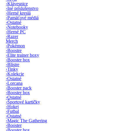
›
Klávesnice
›
Iné príslušenstvo
›
Herné kreslá
›
Pamäťové médiá
›
Ostatné
›
Notebooky
›
Herné PC
›
Razer
Merch
›
Pokémon
›
Boostre
›
Elite trainer boxy
›
Booster box
›
Blistre
›
Tinky
›
Kolekcie
›
Ostatné
›
Lorcana
›
Booster pack
›
Booster box
›
Ostatné
›
Športové kartičky
›
Hokej
›
Futbal
›
Ostatné
›
Magic The Gathering
›
Booster
›
Booster box