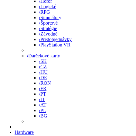
›
Horor
›
Logické
›
RPG
›
Simulátory
›
Športové
›
Stratégie
›
Závodné
›
Predobjednávky
›
PlayStation VR
›
Darčekové karty
›
SK
›
CZ
›
HU
›
DE
›
RON
›
FR
›
PT
›
IT
›
AT
›
PL
›
BG
Hardware