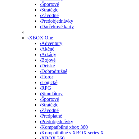
›
Športové
›
Stratégie
›
Závodné
›
Predobjednávky
›
Darčekové karty
›
XBOX One
›
Adventury
›
Akčné
›
Arkády
›
Bojové
›
Detské
›
Dobrodružné
›
Horor
›
Logické
›
RPG
›
Simulátory
›
Športové
›
Stratégie
›
Závodné
›
Predplatné
›
Predobjednávky
›
Kompatibilné xbox 360
›
Kompatibilné s XBOX series X
›
XBOX 360