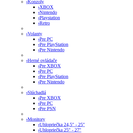
›
Konzoly
›
XBOX
›
Nintendo
›
Playstation
›
Retro
›
Volanty
›
Pre PC
›
Pre PlayStation
›
Pre Nintendo
›
Herné ovládače
›
Pre XBOX
›
Pre PC
›
Pre PlayStation
›
Pre Nintendo
›
Slúchadlá
›
Pre XBOX
›
Pre PC
›
Pre PSN
›
Monitory
›
Uhlopriečka 24,5" - 25"
›
Uhlopriečka 25" - 27"