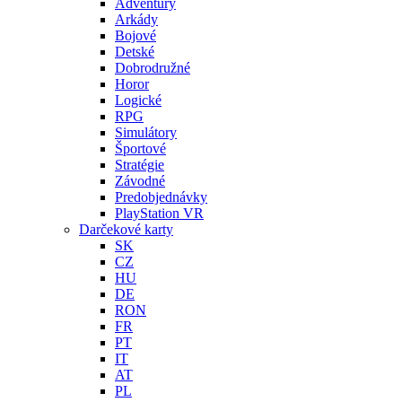
Adventury
Arkády
Bojové
Detské
Dobrodružné
Horor
Logické
RPG
Simulátory
Športové
Stratégie
Závodné
Predobjednávky
PlayStation VR
Darčekové karty
SK
CZ
HU
DE
RON
FR
PT
IT
AT
PL