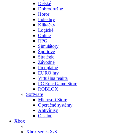
Detské
Dobrodružné
Horor
Indie hry
Klikačky
Logické
Online
RPG
Simulátory
Športové
Stratégie
Závodné
Predplatné
EURO hry
Virtuálna realita
PC Epic Game Store
ROBLOX
Software
Microsoft Store
Operačné systémy
Antivírusy
Ostatné
Xbox
Xbox series X/S