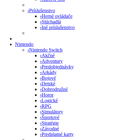
›
Príslušenstvo
›
Herné ovládače
›
Slúchadlá
›
Iné príslušenstvo
Nintendo
›
Nintendo Switch
›
Akčné
›
Adventury
›
Predobjednávky
›
Arkády
›
Bojové
›
Detské
›
Dobrodružné
›
Horor
›
Logické
›
RPG
›
Simulátory
›
Športové
›
Stratégie
›
Závodné
›
Predplatné karty