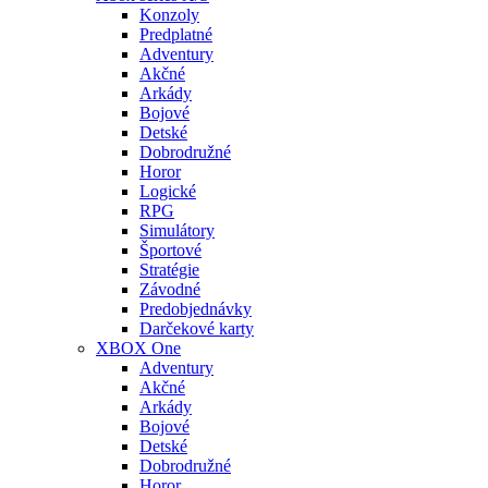
Konzoly
Predplatné
Adventury
Akčné
Arkády
Bojové
Detské
Dobrodružné
Horor
Logické
RPG
Simulátory
Športové
Stratégie
Závodné
Predobjednávky
Darčekové karty
XBOX One
Adventury
Akčné
Arkády
Bojové
Detské
Dobrodružné
Horor