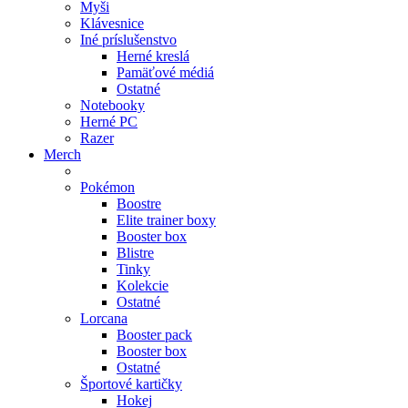
Myši
Klávesnice
Iné príslušenstvo
Herné kreslá
Pamäťové médiá
Ostatné
Notebooky
Herné PC
Razer
Merch
Pokémon
Boostre
Elite trainer boxy
Booster box
Blistre
Tinky
Kolekcie
Ostatné
Lorcana
Booster pack
Booster box
Ostatné
Športové kartičky
Hokej