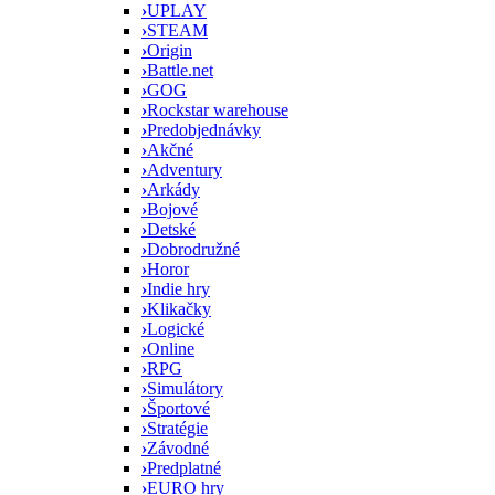
›
UPLAY
›
STEAM
›
Origin
›
Battle.net
›
GOG
›
Rockstar warehouse
›
Predobjednávky
›
Akčné
›
Adventury
›
Arkády
›
Bojové
›
Detské
›
Dobrodružné
›
Horor
›
Indie hry
›
Klikačky
›
Logické
›
Online
›
RPG
›
Simulátory
›
Športové
›
Stratégie
›
Závodné
›
Predplatné
›
EURO hry