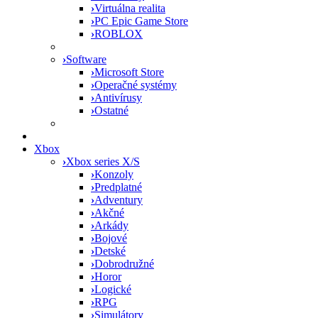
›
Virtuálna realita
›
PC Epic Game Store
›
ROBLOX
›
Software
›
Microsoft Store
›
Operačné systémy
›
Antivírusy
›
Ostatné
Xbox
›
Xbox series X/S
›
Konzoly
›
Predplatné
›
Adventury
›
Akčné
›
Arkády
›
Bojové
›
Detské
›
Dobrodružné
›
Horor
›
Logické
›
RPG
›
Simulátory