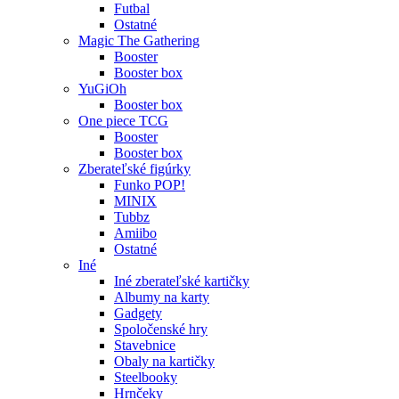
Futbal
Ostatné
Magic The Gathering
Booster
Booster box
YuGiOh
Booster box
One piece TCG
Booster
Booster box
Zberateľské figúrky
Funko POP!
MINIX
Tubbz
Amiibo
Ostatné
Iné
Iné zberateľské kartičky
Albumy na karty
Gadgety
Spoločenské hry
Stavebnice
Obaly na kartičky
Steelbooky
Hrnčeky