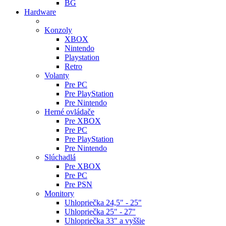
BG
Hardware
Konzoly
XBOX
Nintendo
Playstation
Retro
Volanty
Pre PC
Pre PlayStation
Pre Nintendo
Herné ovládače
Pre XBOX
Pre PC
Pre PlayStation
Pre Nintendo
Slúchadlá
Pre XBOX
Pre PC
Pre PSN
Monitory
Uhlopriečka 24,5" - 25"
Uhlopriečka 25" - 27"
Uhlopriečka 33" a vyššie