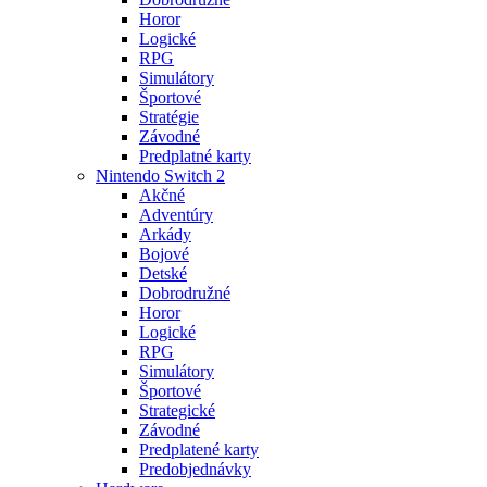
Horor
Logické
RPG
Simulátory
Športové
Stratégie
Závodné
Predplatné karty
Nintendo Switch 2
Akčné
Adventúry
Arkády
Bojové
Detské
Dobrodružné
Horor
Logické
RPG
Simulátory
Športové
Strategické
Závodné
Predplatené karty
Predobjednávky