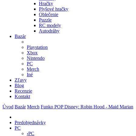
Hračky
Plyšové hračky
Oblečenie
Puzzle
RC modely
Autodráhy
Bazár
Playstation
Xbox
Nintendo
PC
Merch
Iné
Zľavy
Blog
Recenzie
Kontakt
Úvod
Bazár
Merch
Funko POP Disney: Robin Hood - Maid Marian
Predobjednávky
PC
›
PC