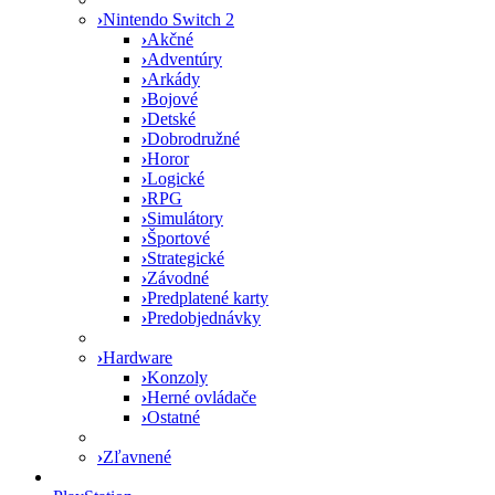
›
Nintendo Switch 2
›
Akčné
›
Adventúry
›
Arkády
›
Bojové
›
Detské
›
Dobrodružné
›
Horor
›
Logické
›
RPG
›
Simulátory
›
Športové
›
Strategické
›
Závodné
›
Predplatené karty
›
Predobjednávky
›
Hardware
›
Konzoly
›
Herné ovládače
›
Ostatné
›
Zľavnené