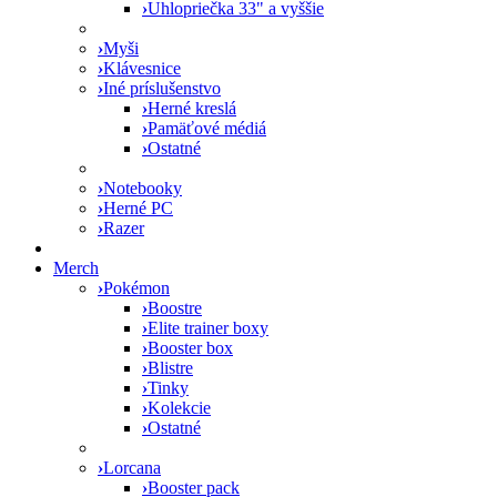
›
Uhlopriečka 33" a vyššie
›
Myši
›
Klávesnice
›
Iné príslušenstvo
›
Herné kreslá
›
Pamäťové médiá
›
Ostatné
›
Notebooky
›
Herné PC
›
Razer
Merch
›
Pokémon
›
Boostre
›
Elite trainer boxy
›
Booster box
›
Blistre
›
Tinky
›
Kolekcie
›
Ostatné
›
Lorcana
›
Booster pack