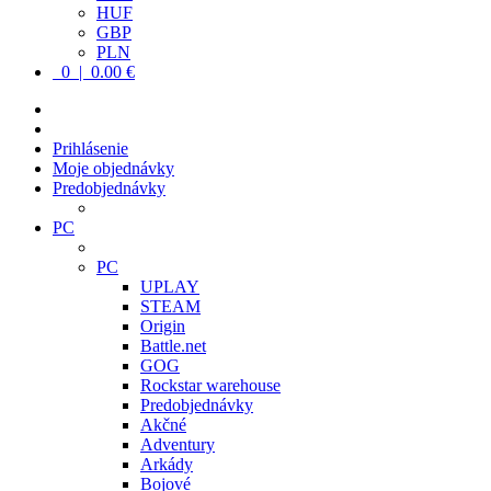
HUF
GBP
PLN
0 | 0.00 €
Prihlásenie
Moje objednávky
Predobjednávky
PC
PC
UPLAY
STEAM
Origin
Battle.net
GOG
Rockstar warehouse
Predobjednávky
Akčné
Adventury
Arkády
Bojové