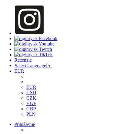
Recenzie
Select Language
▼
EUR
EUR
USD
CZK
HUF
GBP
PLN
Prihlásenie