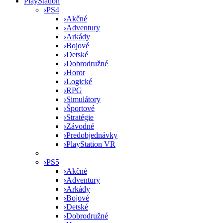
PlayStation
›
PS4
›
Akčné
›
Adventury
›
Arkády
›
Bojové
›
Detské
›
Dobrodružné
›
Horor
›
Logické
›
RPG
›
Simulátory
›
Športové
›
Stratégie
›
Závodné
›
Predobjednávky
›
PlayStation VR
›
PS5
›
Akčné
›
Adventury
›
Arkády
›
Bojové
›
Detské
›
Dobrodružné