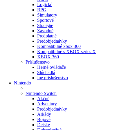
Logické
RPG
Simulátory
Športové
Stratégie
Závodné
Predplatné
Predobjednávky
Kompatibilné xbox 360
Kompatibilné s XBOX series X
XBOX 360
Príslušenstvo
Herné ovládače
Slúchadlá
Iné príslušenstvo
Nintendo
Nintendo Switch
Akčné
Adventury
Predobjednávky
Arkády
Bojové
Detské
Dobrodružné