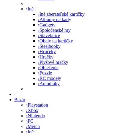
›
Iné
›
Iné zberateľské kartičky
›
Albumy na karty
›
Gadgety
›
Spoločenské hry
›
Stavebnice
›
Obaly na kartičky
›
Steelbooky
›
Hrnčeky
›
Hračky
›
Plyšové hračky
›
Oblečenie
›
Puzzle
›
RC modely
›
Autodráhy
Bazár
›
Playstation
›
Xbox
›
Nintendo
›
PC
›
Merch
›
Iné