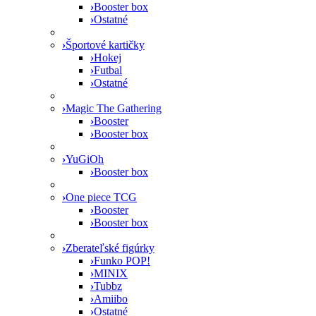
›
Booster box
›
Ostatné
›
Športové kartičky
›
Hokej
›
Futbal
›
Ostatné
›
Magic The Gathering
›
Booster
›
Booster box
›
YuGiOh
›
Booster box
›
One piece TCG
›
Booster
›
Booster box
›
Zberateľské figúrky
›
Funko POP!
›
MINIX
›
Tubbz
›
Amiibo
›
Ostatné