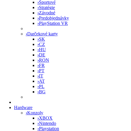
›
Športové
›
Stratégie
›
Závodné
›
Predobjednávky
›
PlayStation VR
›
Darčekové karty
›
SK
›
CZ
›
HU
›
DE
›
RON
›
FR
›
PT
›
IT
›
AT
›
PL
›
BG
Hardware
›
Konzoly
›
XBOX
›
Nintendo
›
Playstation