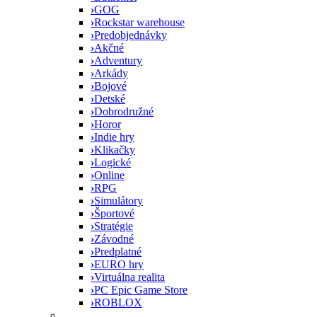
›
GOG
›
Rockstar warehouse
›
Predobjednávky
›
Akčné
›
Adventury
›
Arkády
›
Bojové
›
Detské
›
Dobrodružné
›
Horor
›
Indie hry
›
Klikačky
›
Logické
›
Online
›
RPG
›
Simulátory
›
Športové
›
Stratégie
›
Závodné
›
Predplatné
›
EURO hry
›
Virtuálna realita
›
PC Epic Game Store
›
ROBLOX