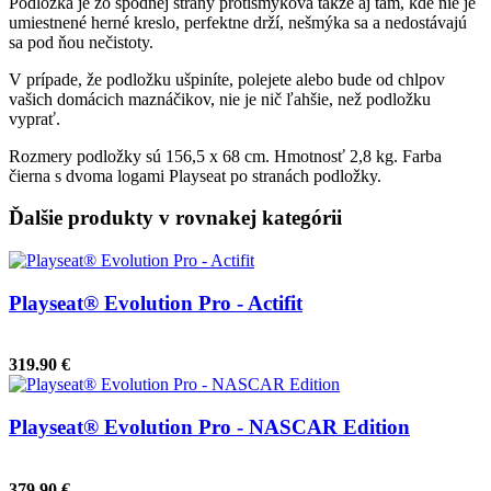
Podložka je zo spodnej strany protišmyková takže aj tam, kde nie je
umiestnené herné kreslo, perfektne drží, nešmýka sa a nedostávajú
sa pod ňou nečistoty.
V prípade, že podložku ušpiníte, polejete alebo bude od chlpov
vašich domácich maznáčikov, nie je nič ľahšie, než podložku
vyprať.
Rozmery podložky sú 156,5 x 68 cm. Hmotnosť 2,8 kg. Farba
čierna s dvoma logami Playseat po stranách podložky.
Ďalšie produkty v rovnakej kategórii
Playseat® Evolution Pro - Actifit
319.90 €
Playseat® Evolution Pro - NASCAR Edition
379.90 €