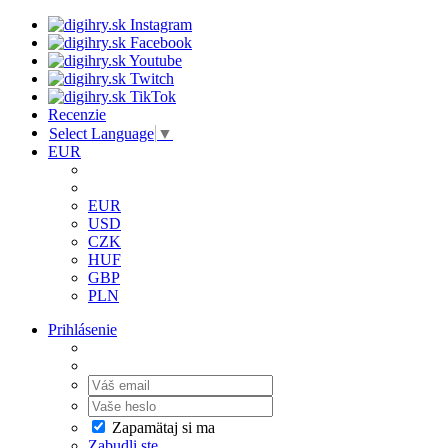
Recenzie
Select Language
▼
EUR
EUR
USD
CZK
HUF
GBP
PLN
Prihlásenie
Zapamätaj si ma
Zabudli ste