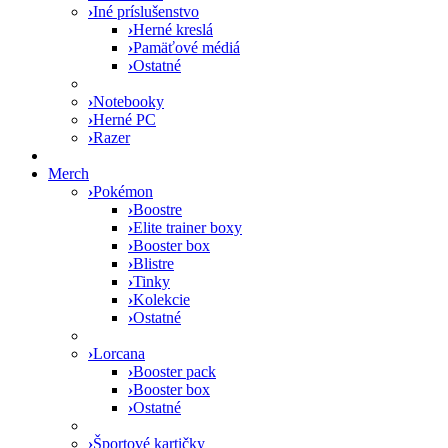
›
Iné príslušenstvo
›
Herné kreslá
›
Pamäťové médiá
›
Ostatné
›
Notebooky
›
Herné PC
›
Razer
Merch
›
Pokémon
›
Boostre
›
Elite trainer boxy
›
Booster box
›
Blistre
›
Tinky
›
Kolekcie
›
Ostatné
›
Lorcana
›
Booster pack
›
Booster box
›
Ostatné
›
Športové kartičky