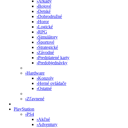
›
Arkády
›
Bojové
›
Detské
›
Dobrodružné
›
Horor
›
Logické
›
RPG
›
Simulátory
›
Športové
›
Strategické
›
Závodné
›
Predplatené karty
›
Predobjednávky
›
Hardware
›
Konzoly
›
Herné ovládače
›
Ostatné
›
Zľavnené
PlayStation
›
PS4
›
Akčné
›
Adventury