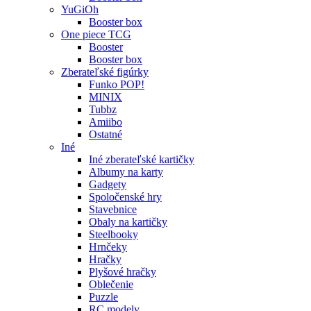
YuGiOh
Booster box
One piece TCG
Booster
Booster box
Zberateľské figúrky
Funko POP!
MINIX
Tubbz
Amiibo
Ostatné
Iné
Iné zberateľské kartičky
Albumy na karty
Gadgety
Spoločenské hry
Stavebnice
Obaly na kartičky
Steelbooky
Hrnčeky
Hračky
Plyšové hračky
Oblečenie
Puzzle
RC modely