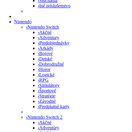
›
Slúchadlá
›
Iné príslušenstvo
Nintendo
›
Nintendo Switch
›
Akčné
›
Adventury
›
Predobjednávky
›
Arkády
›
Bojové
›
Detské
›
Dobrodružné
›
Horor
›
Logické
›
RPG
›
Simulátory
›
Športové
›
Stratégie
›
Závodné
›
Predplatné karty
›
Nintendo Switch 2
›
Akčné
›
Adventúry