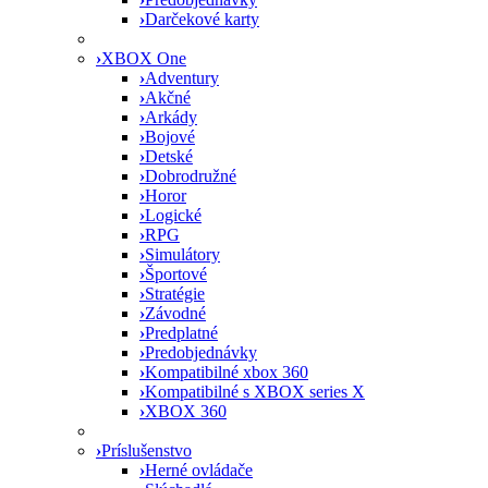
›
Darčekové karty
›
XBOX One
›
Adventury
›
Akčné
›
Arkády
›
Bojové
›
Detské
›
Dobrodružné
›
Horor
›
Logické
›
RPG
›
Simulátory
›
Športové
›
Stratégie
›
Závodné
›
Predplatné
›
Predobjednávky
›
Kompatibilné xbox 360
›
Kompatibilné s XBOX series X
›
XBOX 360
›
Príslušenstvo
›
Herné ovládače