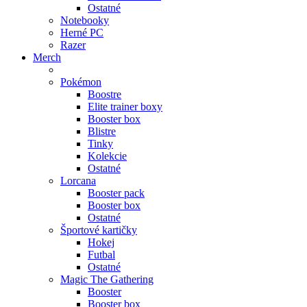
Ostatné
Notebooky
Herné PC
Razer
Merch
Pokémon
Boostre
Elite trainer boxy
Booster box
Blistre
Tinky
Kolekcie
Ostatné
Lorcana
Booster pack
Booster box
Ostatné
Športové kartičky
Hokej
Futbal
Ostatné
Magic The Gathering
Booster
Booster box