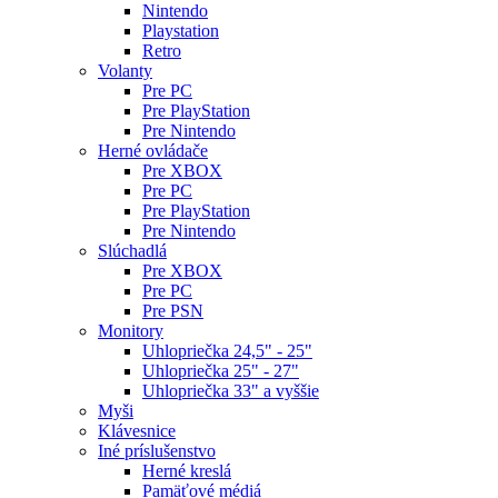
Nintendo
Playstation
Retro
Volanty
Pre PC
Pre PlayStation
Pre Nintendo
Herné ovládače
Pre XBOX
Pre PC
Pre PlayStation
Pre Nintendo
Slúchadlá
Pre XBOX
Pre PC
Pre PSN
Monitory
Uhlopriečka 24,5" - 25"
Uhlopriečka 25" - 27"
Uhlopriečka 33" a vyššie
Myši
Klávesnice
Iné príslušenstvo
Herné kreslá
Pamäťové médiá