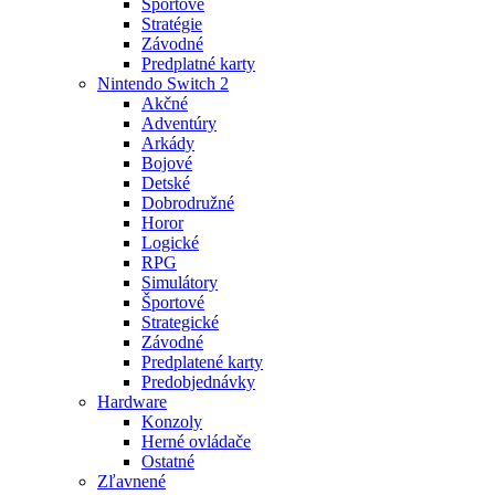
Športové
Stratégie
Závodné
Predplatné karty
Nintendo Switch 2
Akčné
Adventúry
Arkády
Bojové
Detské
Dobrodružné
Horor
Logické
RPG
Simulátory
Športové
Strategické
Závodné
Predplatené karty
Predobjednávky
Hardware
Konzoly
Herné ovládače
Ostatné
Zľavnené