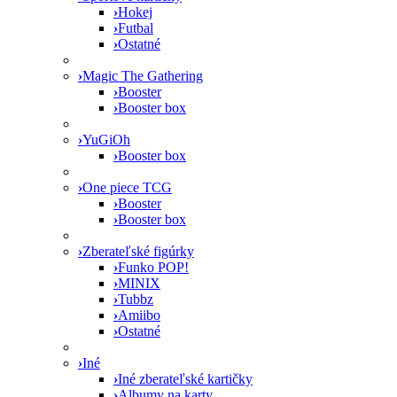
›
Hokej
›
Futbal
›
Ostatné
›
Magic The Gathering
›
Booster
›
Booster box
›
YuGiOh
›
Booster box
›
One piece TCG
›
Booster
›
Booster box
›
Zberateľské figúrky
›
Funko POP!
›
MINIX
›
Tubbz
›
Amiibo
›
Ostatné
›
Iné
›
Iné zberateľské kartičky
›
Albumy na karty