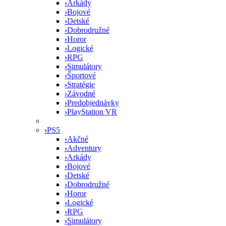
›
Arkády
›
Bojové
›
Detské
›
Dobrodružné
›
Horor
›
Logické
›
RPG
›
Simulátory
›
Športové
›
Stratégie
›
Závodné
›
Predobjednávky
›
PlayStation VR
›
PS5
›
Akčné
›
Adventury
›
Arkády
›
Bojové
›
Detské
›
Dobrodružné
›
Horor
›
Logické
›
RPG
›
Simulátory