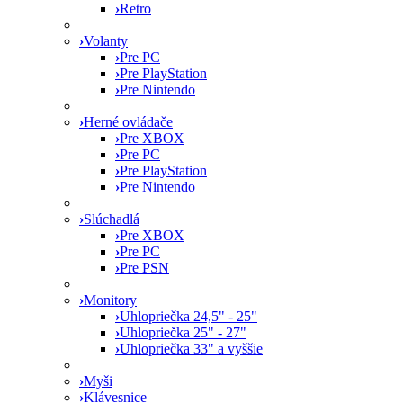
›
Retro
›
Volanty
›
Pre PC
›
Pre PlayStation
›
Pre Nintendo
›
Herné ovládače
›
Pre XBOX
›
Pre PC
›
Pre PlayStation
›
Pre Nintendo
›
Slúchadlá
›
Pre XBOX
›
Pre PC
›
Pre PSN
›
Monitory
›
Uhlopriečka 24,5" - 25"
›
Uhlopriečka 25" - 27"
›
Uhlopriečka 33" a vyššie
›
Myši
›
Klávesnice