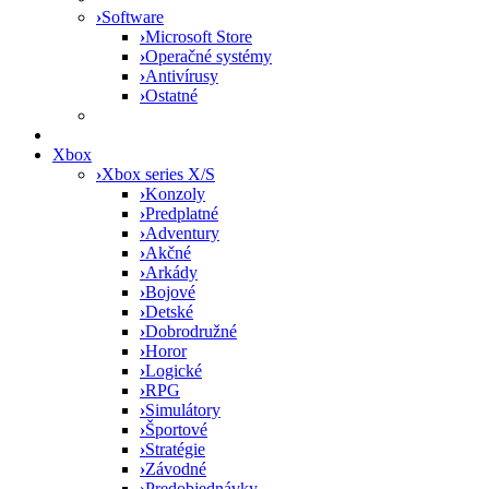
›
Software
›
Microsoft Store
›
Operačné systémy
›
Antivírusy
›
Ostatné
Xbox
›
Xbox series X/S
›
Konzoly
›
Predplatné
›
Adventury
›
Akčné
›
Arkády
›
Bojové
›
Detské
›
Dobrodružné
›
Horor
›
Logické
›
RPG
›
Simulátory
›
Športové
›
Stratégie
›
Závodné
›
Predobjednávky