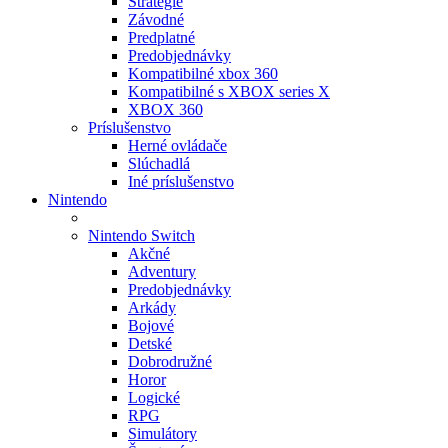
Stratégie
Závodné
Predplatné
Predobjednávky
Kompatibilné xbox 360
Kompatibilné s XBOX series X
XBOX 360
Príslušenstvo
Herné ovládače
Slúchadlá
Iné príslušenstvo
Nintendo
Nintendo Switch
Akčné
Adventury
Predobjednávky
Arkády
Bojové
Detské
Dobrodružné
Horor
Logické
RPG
Simulátory