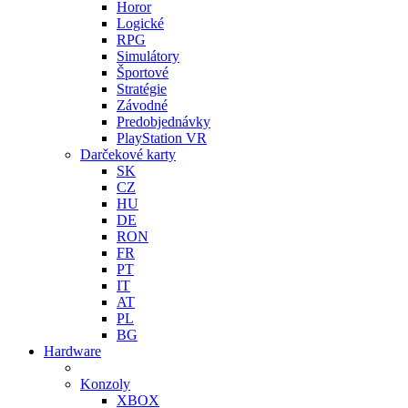
Horor
Logické
RPG
Simulátory
Športové
Stratégie
Závodné
Predobjednávky
PlayStation VR
Darčekové karty
SK
CZ
HU
DE
RON
FR
PT
IT
AT
PL
BG
Hardware
Konzoly
XBOX