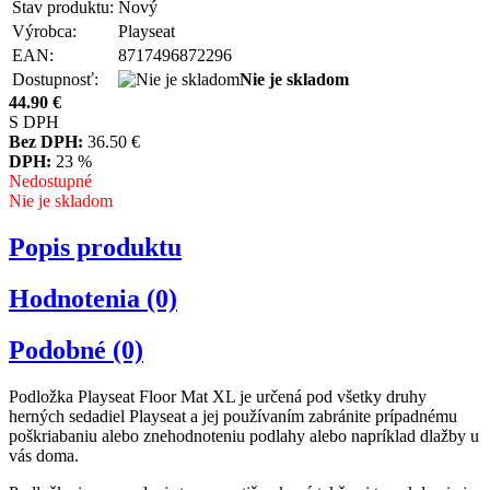
Stav produktu:
Nový
Výrobca:
Playseat
EAN:
8717496872296
Dostupnosť:
Nie je skladom
44.90
€
S DPH
Bez DPH:
36.50
€
DPH:
23 %
Nedostupné
Nie je skladom
Popis produktu
Hodnotenia (0)
Podobné (0)
Podložka Playseat Floor Mat XL je určená pod všetky druhy
herných sedadiel Playseat a jej používaním zabránite prípadnému
poškriabaniu alebo znehodnoteniu podlahy alebo napríklad dlažby u
vás doma.