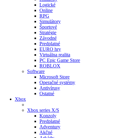
Logické
Online
RPG
Simulátory
Športové
Stratégie
Závodné
Predplatné
EURO hry
Virtuálna realita
PC Epic Game Store
ROBLOX
Software
Microsoft Store
Operačné systémy
Antivírusy
Ostatné
Xbox
Xbox series X/S
Konzoly
Predplatné
Adventury
Akčné
Arkády