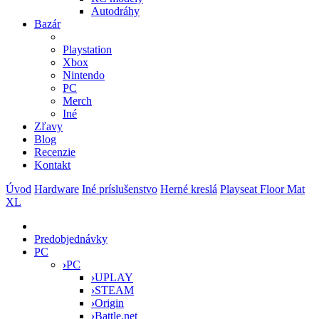
Autodráhy
Bazár
Playstation
Xbox
Nintendo
PC
Merch
Iné
Zľavy
Blog
Recenzie
Kontakt
Úvod
Hardware
Iné príslušenstvo
Herné kreslá
Playseat Floor Mat
XL
Predobjednávky
PC
›
PC
›
UPLAY
›
STEAM
›
Origin
›
Battle.net