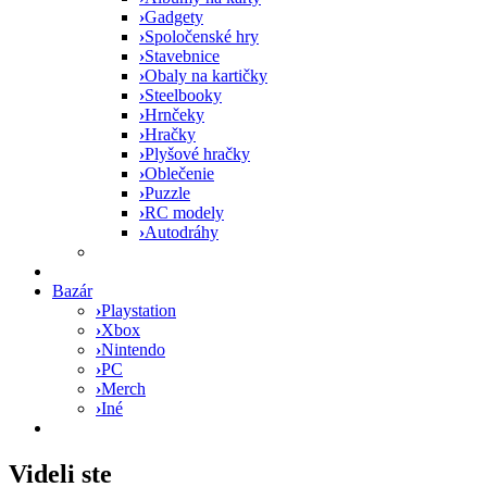
›
Gadgety
›
Spoločenské hry
›
Stavebnice
›
Obaly na kartičky
›
Steelbooky
›
Hrnčeky
›
Hračky
›
Plyšové hračky
›
Oblečenie
›
Puzzle
›
RC modely
›
Autodráhy
Bazár
›
Playstation
›
Xbox
›
Nintendo
›
PC
›
Merch
›
Iné
Videli ste