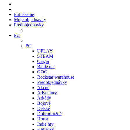
Prihlásenie
Moje objednávky
Predobjednávky
PC
PC
UPLAY
STEAM
Origin
Battle.net
GOG
Rockstar warehouse
Predobjednávky
Akčné
Adventury
Arkády
Bojové
Detské
Dobrodružné
Horor
Indie hry
Klikačky