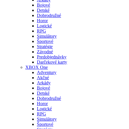
Bojové
Detské
Dobrodružné
Horor
Logické
RPG
Simulátory
Športové
Stratégie
Závodné
Predobjednávky
Darčekové karty
XBOX One
Adventury
Akčné
Arkády
Bojové
Detské
Dobrodružné
Horor
Logické
RPG
Simulátory
Športové