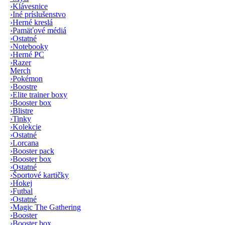
›
Klávesnice
›
Iné príslušenstvo
›
Herné kreslá
›
Pamäťové médiá
›
Ostatné
›
Notebooky
›
Herné PC
›
Razer
Merch
›
Pokémon
›
Boostre
›
Elite trainer boxy
›
Booster box
›
Blistre
›
Tinky
›
Kolekcie
›
Ostatné
›
Lorcana
›
Booster pack
›
Booster box
›
Ostatné
›
Športové kartičky
›
Hokej
›
Futbal
›
Ostatné
›
Magic The Gathering
›
Booster
›
Booster box