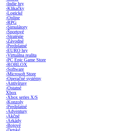
›
Indie hry
›
Klikačky
›
Logické
›
Online
›
RPG
›
Simulátory
›
Športové
›
Stratégie
›
Závodné
›
Predplatné
›
EURO hry
›
Virtuálna realita
›
PC Epic Game Store
›
ROBLOX
›
Software
›
Microsoft Store
›
Operačné systémy
›
Antivírusy
›
Ostatné
Xbox
›
Xbox series X/S
›
Konzoly
›
Predplatné
›
Adventury
›
Akčné
›
Arkády
›
Bojové
›
Detské