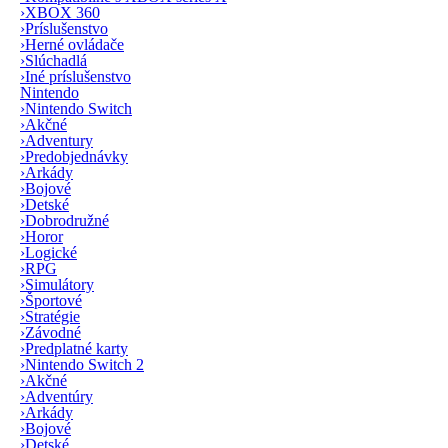
›
XBOX 360
›
Príslušenstvo
›
Herné ovládače
›
Slúchadlá
›
Iné príslušenstvo
Nintendo
›
Nintendo Switch
›
Akčné
›
Adventury
›
Predobjednávky
›
Arkády
›
Bojové
›
Detské
›
Dobrodružné
›
Horor
›
Logické
›
RPG
›
Simulátory
›
Športové
›
Stratégie
›
Závodné
›
Predplatné karty
›
Nintendo Switch 2
›
Akčné
›
Adventúry
›
Arkády
›
Bojové
›
Detské