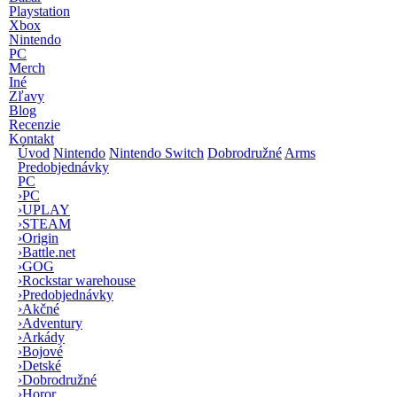
Playstation
Xbox
Nintendo
PC
Merch
Iné
Zľavy
Blog
Recenzie
Kontakt
Úvod
Nintendo
Nintendo Switch
Dobrodružné
Arms
Predobjednávky
PC
›
PC
›
UPLAY
›
STEAM
›
Origin
›
Battle.net
›
GOG
›
Rockstar warehouse
›
Predobjednávky
›
Akčné
›
Adventury
›
Arkády
›
Bojové
›
Detské
›
Dobrodružné
›
Horor