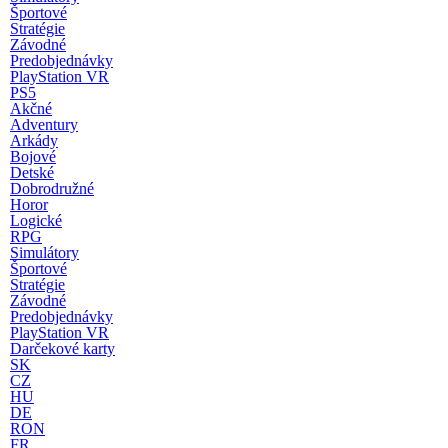
Športové
Stratégie
Závodné
Predobjednávky
PlayStation VR
PS5
Akčné
Adventury
Arkády
Bojové
Detské
Dobrodružné
Horor
Logické
RPG
Simulátory
Športové
Stratégie
Závodné
Predobjednávky
PlayStation VR
Darčekové karty
SK
CZ
HU
DE
RON
FR