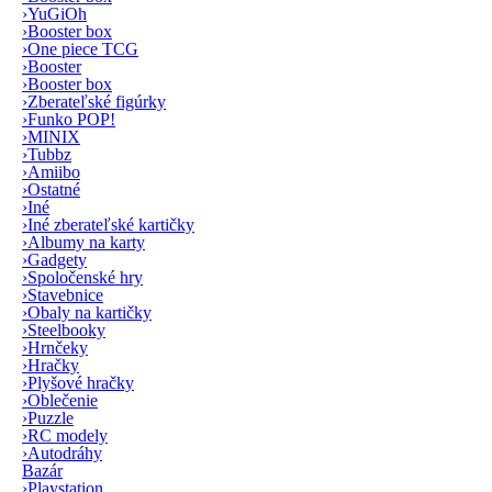
›
YuGiOh
›
Booster box
›
One piece TCG
›
Booster
›
Booster box
›
Zberateľské figúrky
›
Funko POP!
›
MINIX
›
Tubbz
›
Amiibo
›
Ostatné
›
Iné
›
Iné zberateľské kartičky
›
Albumy na karty
›
Gadgety
›
Spoločenské hry
›
Stavebnice
›
Obaly na kartičky
›
Steelbooky
›
Hrnčeky
›
Hračky
›
Plyšové hračky
›
Oblečenie
›
Puzzle
›
RC modely
›
Autodráhy
Bazár
›
Playstation