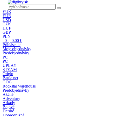
EUR
EUR
USD
CZK
HUF
GBP
PLN
0 | 0.00 €
Prihlásenie
Moje objednávky
Predobjednávky
PC
PC
UPLAY
STEAM
Origin
Battle.net
GOG
Rockstar warehouse
Predobjednávky
Akčné
Adventury
Arkády
Bojové
Detské
Dobrodružné