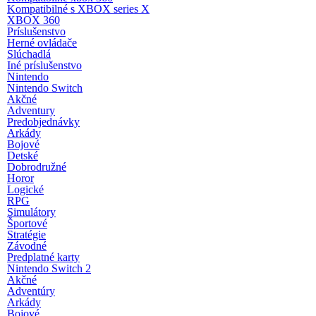
Kompatibilné s XBOX series X
XBOX 360
Príslušenstvo
Herné ovládače
Slúchadlá
Iné príslušenstvo
Nintendo
Nintendo Switch
Akčné
Adventury
Predobjednávky
Arkády
Bojové
Detské
Dobrodružné
Horor
Logické
RPG
Simulátory
Športové
Stratégie
Závodné
Predplatné karty
Nintendo Switch 2
Akčné
Adventúry
Arkády
Bojové