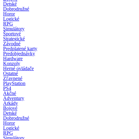
Detské
Dobrodružné
Horor
Logické
RPG
Simulátory
Športové
Strategické
Závodné
Predplatené karty
Predobjednávky
Hardware
Konzoly
Herné ovládače
Ostatné
Zľavnené
PlayStation
PS4
Akčné
Adventury
Arkády
Bojové
Detské
Dobrodružné
Horor
Logické
RPG
Simulátory