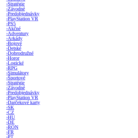
›
Stratégie
›
Závodné
›
Predobjednávky
›
PlayStation VR
›
PS5
›
Akčné
›
Adventury
›
Arkády
›
Bojové
›
Detské
›
Dobrodružné
›
Horor
›
Logické
›
RPG
›
Simulátory
›
Športové
›
Stratégie
›
Závodné
›
Predobjednávky
›
PlayStation VR
›
Darčekové karty
›
SK
›
CZ
›
HU
›
DE
›
RON
›
FR
›
PT