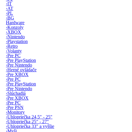
›
IT
›
AT
›
PL
›
BG
Hardware
›
Konzoly
›
XBOX
›
Nintendo
›
Playstation
›
Retro
›
Volanty
›
Pre PC
›
Pre PlayStation
›
Pre Nintendo
›
Herné ovládače
›
Pre XBOX
›
Pre PC
›
Pre PlayStation
›
Pre Nintendo
›
Slúchadlá
›
Pre XBOX
›
Pre PC
›
Pre PSN
›
Monitory
›
Uhlopriečka 24,5" - 25"
›
Uhlopriečka 25" - 27"
›
Uhlopriečka 33" a vyššie
›
Myši