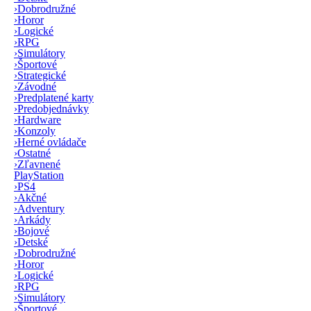
›
Dobrodružné
›
Horor
›
Logické
›
RPG
›
Simulátory
›
Športové
›
Strategické
›
Závodné
›
Predplatené karty
›
Predobjednávky
›
Hardware
›
Konzoly
›
Herné ovládače
›
Ostatné
›
Zľavnené
PlayStation
›
PS4
›
Akčné
›
Adventury
›
Arkády
›
Bojové
›
Detské
›
Dobrodružné
›
Horor
›
Logické
›
RPG
›
Simulátory
›
Športové