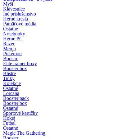
Myši
Klávesnice
Iné príslušenstvo
Herné kreslá
Pamäťové médiá
Ostatné
Notebooky
Herné PC
Razer
Merch
Pokémon
Boostre
Elite trainer boxy
Booster box
Blistre
Tinky
Kolekcie
Ostatné
Lorcana
Booster pack
Booster box
Ostatné
Športové kartičky
Hokej
Futbal
Ostatné
Magic The Gathering
Booster