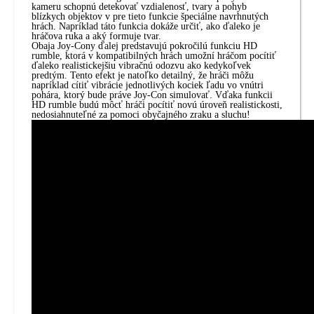
kameru schopnú detekovať vzdialenosť, tvary a pohyb
blízkych objektov v pre tieto funkcie špeciálne navrhnutých
hrách. Napríklad táto funkcia dokáže určiť, ako ďaleko je
hráčova ruka a aký formuje tvar.
Obaja Joy-Cony ďalej predstavujú pokročilú funkciu HD
rumble, ktorá v kompatibilných hrách umožní hráčom pocítiť
ďaleko realistickejšiu vibračnú odozvu ako kedykoľvek
predtým. Tento efekt je natoľko detailný, že hráči môžu
napríklad cítiť vibrácie jednotlivých kociek ľadu vo vnútri
pohára, ktorý bude práve Joy-Con simulovať. Vďaka funkcii
HD rumble budú môcť hráči pocítiť novú úroveň realistickosti,
nedosiahnuteľné za pomoci obyčajného zraku a sluchu!