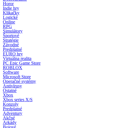
Horor
Indie hry
Klikačky
Logické
Online
RPG
Simulátory
Športové
Stratégie
Závodné
Predplatné
EURO hry
Virtuálna realita
PC Epic Game Store
ROBLOX
Software
Microsoft Store
Operačné systémy
Antivírusy
Ostatné
Xbox
Xbox series X/S
Konzoly
Predplatné
Adventury
Akčné
Arkády
Bojové