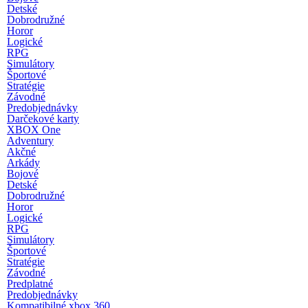
Detské
Dobrodružné
Horor
Logické
RPG
Simulátory
Športové
Stratégie
Závodné
Predobjednávky
Darčekové karty
XBOX One
Adventury
Akčné
Arkády
Bojové
Detské
Dobrodružné
Horor
Logické
RPG
Simulátory
Športové
Stratégie
Závodné
Predplatné
Predobjednávky
Kompatibilné xbox 360