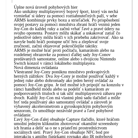
Úplne nová úroveň pohybových hier
Ako unikátny multiplayerový bojový šport, ktorý vás nechá
vymieňať si údery za pomoci roztiahnuteľných paží, v sebe
ARMS kombinuje prvky boxu a strieľačiek. Po prispôsobení
svojej postavy za pomoci množstva zbraní hráči vezmú jeden
Joy-Con do každej ruky a začnú vrhať ľavé a pravé údery na
svojho oponenta. Postavy môžu skákať a uskakovať zatiaľ čo
jednotlivé údery môžu hráči v ich priebehu zakrivovať. Ako sa
navyše budú hráči postupne učiť hru a zlepšovať svoje
zručnosti, začnú objavovať pokročilejšie taktiky.
ARMS je možné hrať proti počítaču, kamarátom alebo na
rozdelenej obrazovke za pomoci ďalšej sady Joy-Conov
predávaných samostatne, online alebo s dvojicou Nintendo
Switch konzol v rámci lokálneho multiplayera.
Nová dimenzia ovládania
Všestranné Joy-Cony ponúknu množstvo prekvapivých
herných zážitkov. Dva Joy-Cony je možné používať každý v
jednej ruke alebo dohromady ako jeden herný ovládač za
pomoci Joy-Con gripu. Je tiež možné ich pripojiť na konzolu v
rámci handheld módu alebo sa podeliť s kamarátom av
podporovaných tituloch si tak užiť multiplayerovú zábavu pre
dvoch. Každý Joy-Con má vlastnú plnú sadu tlačidiel a môže
byť teda používaný ako samostatný ovládač a zároveň je
vybavený akcelerometrom a gyroskopickým pohybovým
senzorom, čo umožňuje nezávislé pravé a ľavé pohybové
ovládanie.
Ľavý Joy-Con ďalej obsahuje Capture tlačidlo, ktoré hráčom
umožní jedným kliknutím zhotovovať okamžité screenshoty
ich hrania a deliť sa o ne s priateľmi prostredníctvom
sociálnych sietí. Pravý Joy-Con obsahuje NFC bod pre
interakciu s amiibo figúrkami rovnako ako IR pohybovú