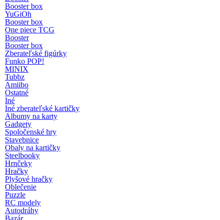
Booster box
YuGiOh
Booster box
One piece TCG
Booster
Booster box
Zberateľské figúrky
Funko POP!
MINIX
Tubbz
Amiibo
Ostatné
Iné
Iné zberateľské kartičky
Albumy na karty
Gadgety
Spoločenské hry
Stavebnice
Obaly na kartičky
Steelbooky
Hrnčeky
Hračky
Plyšové hračky
Oblečenie
Puzzle
RC modely
Autodráhy
Bazár