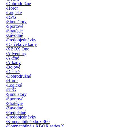
›
Dobrodružné
›
Horor
›
Logické
›
RPG
›
Simulátory
›
Športové
›
Stratégie
›
Závodné
›
Predobjednávky
›
Darčekové karty
›
XBOX One
›
Adventury
›
Akčné
›
Arkády
›
Bojové
›
Detské
›
Dobrodružné
›
Horor
›
Logické
›
RPG
›
Simulátory
›
Športové
›
Stratégie
›
Závodné
›
Predplatné
›
Predobjednávky
›
Kompatibilné xbox 360
›
Kompatibilné s XBOX series X