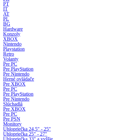
PT
IT
AT
PL
BG
Hardware
Konzoly
XBOX
Nintendo
Playstation
Retro
Volanty
Pre PC
Pre PlayStation
Pre Nintendo
Herné ovládače
Pre XBOX
Pre PC
Pre PlayStation
Pre Nintendo
Slúchadlá
Pre XBOX
Pre PC
Pre PSN
Monitory
Uhlopriečka 24,5" - 25"
Uhlopriečka 25" - 27"
Uhlopriečka 33" a vyššie