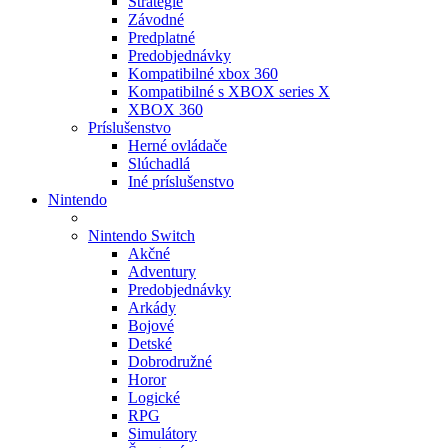
Stratégie
Závodné
Predplatné
Predobjednávky
Kompatibilné xbox 360
Kompatibilné s XBOX series X
XBOX 360
Príslušenstvo
Herné ovládače
Slúchadlá
Iné príslušenstvo
Nintendo
Nintendo Switch
Akčné
Adventury
Predobjednávky
Arkády
Bojové
Detské
Dobrodružné
Horor
Logické
RPG
Simulátory