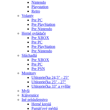
Nintendo
Playstation
Retro
Volanty
Pre PC
Pre PlayStation
Pre Nintendo
Herné ovládače
Pre XBOX
Pre PC
Pre PlayStation
Pre Nintendo
Slúchadlá
Pre XBOX
Pre PC
Pre PSN
Monitory
Uhlopriečka 24,5" - 25"
Uhlopriečka 25" - 27"
Uhlopriečka 33" a vyššie
Myši
Klávesnice
Iné príslušenstvo
Herné kreslá
Pamäťové médiá