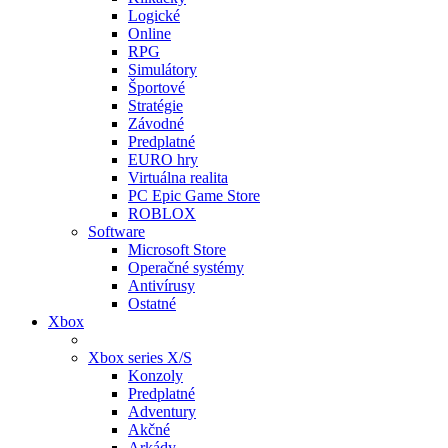
Logické
Online
RPG
Simulátory
Športové
Stratégie
Závodné
Predplatné
EURO hry
Virtuálna realita
PC Epic Game Store
ROBLOX
Software
Microsoft Store
Operačné systémy
Antivírusy
Ostatné
Xbox
Xbox series X/S
Konzoly
Predplatné
Adventury
Akčné
Arkády