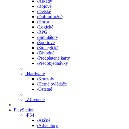
›
Arkády
›
Bojové
›
Detské
›
Dobrodružné
›
Horor
›
Logické
›
RPG
›
Simulátory
›
Športové
›
Strategické
›
Závodné
›
Predplatené karty
›
Predobjednávky
›
Hardware
›
Konzoly
›
Herné ovládače
›
Ostatné
›
Zľavnené
PlayStation
›
PS4
›
Akčné
›
Adventury