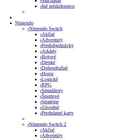
›
Slúchadlá
›
Iné príslušenstvo
Nintendo
›
Nintendo Switch
›
Akčné
›
Adventury
›
Predobjednávky
›
Arkády
›
Bojové
›
Detské
›
Dobrodružné
›
Horor
›
Logické
›
RPG
›
Simulátory
›
Športové
›
Stratégie
›
Závodné
›
Predplatné karty
›
Nintendo Switch 2
›
Akčné
›
Adventúry