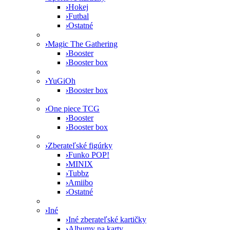
›
Hokej
›
Futbal
›
Ostatné
›
Magic The Gathering
›
Booster
›
Booster box
›
YuGiOh
›
Booster box
›
One piece TCG
›
Booster
›
Booster box
›
Zberateľské figúrky
›
Funko POP!
›
MINIX
›
Tubbz
›
Amiibo
›
Ostatné
›
Iné
›
Iné zberateľské kartičky
›
Albumy na karty