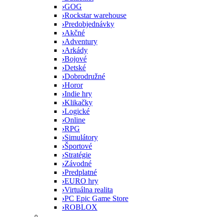
›
GOG
›
Rockstar warehouse
›
Predobjednávky
›
Akčné
›
Adventury
›
Arkády
›
Bojové
›
Detské
›
Dobrodružné
›
Horor
›
Indie hry
›
Klikačky
›
Logické
›
Online
›
RPG
›
Simulátory
›
Športové
›
Stratégie
›
Závodné
›
Predplatné
›
EURO hry
›
Virtuálna realita
›
PC Epic Game Store
›
ROBLOX