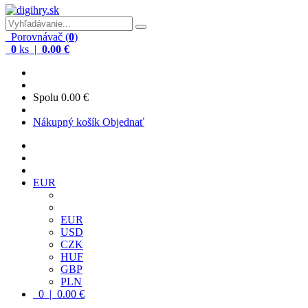
Porovnávač (
0
)
0
ks |
0.00 €
Spolu
0.00 €
Nákupný košík
Objednať
EUR
EUR
USD
CZK
HUF
GBP
PLN
0 | 0.00 €