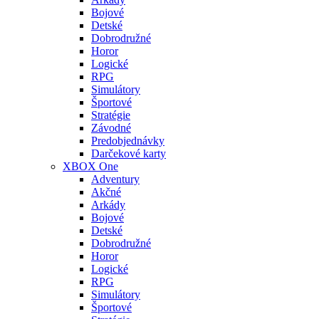
Bojové
Detské
Dobrodružné
Horor
Logické
RPG
Simulátory
Športové
Stratégie
Závodné
Predobjednávky
Darčekové karty
XBOX One
Adventury
Akčné
Arkády
Bojové
Detské
Dobrodružné
Horor
Logické
RPG
Simulátory
Športové