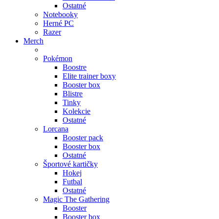
Ostatné
Notebooky
Herné PC
Razer
Merch
Pokémon
Boostre
Elite trainer boxy
Booster box
Blistre
Tinky
Kolekcie
Ostatné
Lorcana
Booster pack
Booster box
Ostatné
Športové kartičky
Hokej
Futbal
Ostatné
Magic The Gathering
Booster
Booster box