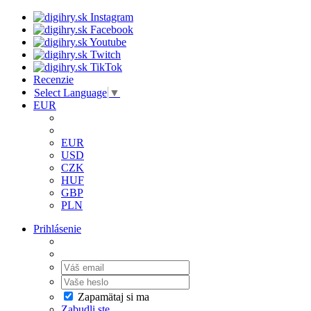
Recenzie
Select Language
▼
EUR
EUR
USD
CZK
HUF
GBP
PLN
Prihlásenie
Zapamätaj si ma
Zabudli ste