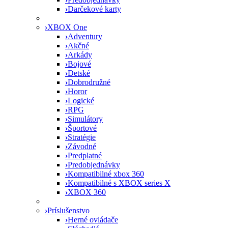
›
Darčekové karty
›
XBOX One
›
Adventury
›
Akčné
›
Arkády
›
Bojové
›
Detské
›
Dobrodružné
›
Horor
›
Logické
›
RPG
›
Simulátory
›
Športové
›
Stratégie
›
Závodné
›
Predplatné
›
Predobjednávky
›
Kompatibilné xbox 360
›
Kompatibilné s XBOX series X
›
XBOX 360
›
Príslušenstvo
›
Herné ovládače