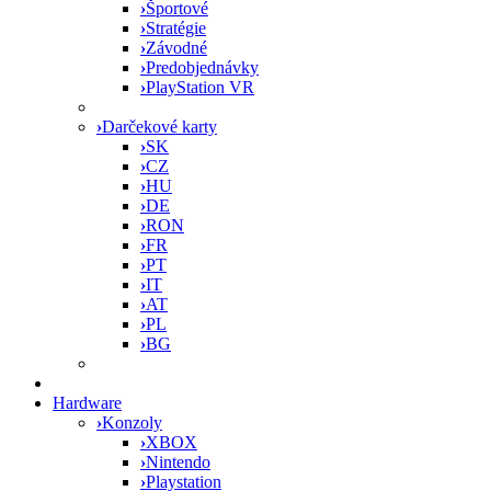
›
Športové
›
Stratégie
›
Závodné
›
Predobjednávky
›
PlayStation VR
›
Darčekové karty
›
SK
›
CZ
›
HU
›
DE
›
RON
›
FR
›
PT
›
IT
›
AT
›
PL
›
BG
Hardware
›
Konzoly
›
XBOX
›
Nintendo
›
Playstation