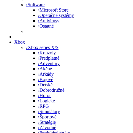
›
Software
›
Microsoft Store
›
Operačné systémy
›
Antivírusy
›
Ostatné
Xbox
›
Xbox series X/S
›
Konzoly
›
Predplatné
›
Adventury
›
Akčné
›
Arkády
›
Bojové
›
Detské
›
Dobrodružné
›
Horor
›
Logické
›
RPG
›
Simulátory
›
Športové
›
Stratégie
›
Závodné
›
Predobjednávky