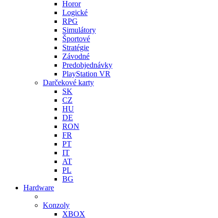
Horor
Logické
RPG
Simulátory
Športové
Stratégie
Závodné
Predobjednávky
PlayStation VR
Darčekové karty
SK
CZ
HU
DE
RON
FR
PT
IT
AT
PL
BG
Hardware
Konzoly
XBOX