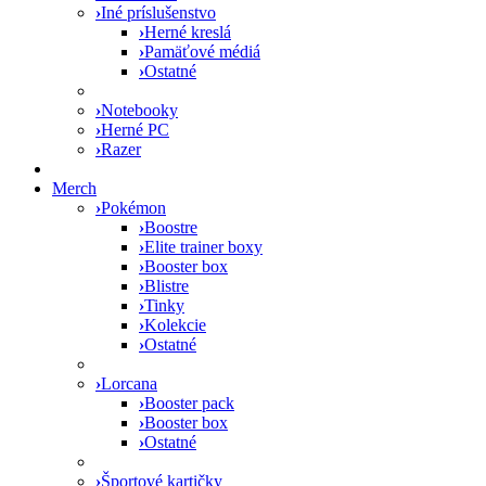
›
Iné príslušenstvo
›
Herné kreslá
›
Pamäťové médiá
›
Ostatné
›
Notebooky
›
Herné PC
›
Razer
Merch
›
Pokémon
›
Boostre
›
Elite trainer boxy
›
Booster box
›
Blistre
›
Tinky
›
Kolekcie
›
Ostatné
›
Lorcana
›
Booster pack
›
Booster box
›
Ostatné
›
Športové kartičky