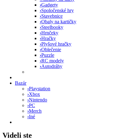
›
Gadgety
›
Spoločenské hry
›
Stavebnice
›
Obaly na kartičky
›
Steelbooky
›
Hrnčeky
›
Hračky
›
Plyšové hračky
›
Oblečenie
›
Puzzle
›
RC modely
›
Autodráhy
Bazár
›
Playstation
›
Xbox
›
Nintendo
›
PC
›
Merch
›
Iné
Videli ste