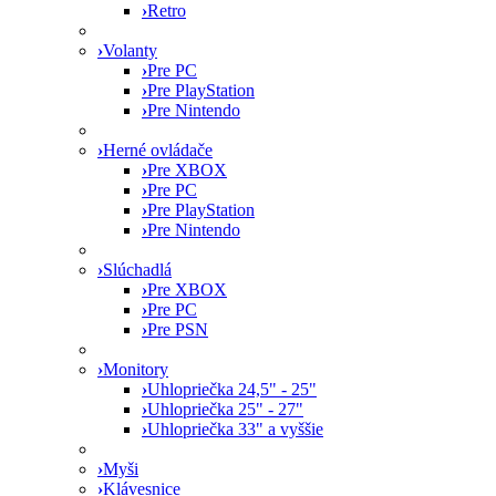
›
Retro
›
Volanty
›
Pre PC
›
Pre PlayStation
›
Pre Nintendo
›
Herné ovládače
›
Pre XBOX
›
Pre PC
›
Pre PlayStation
›
Pre Nintendo
›
Slúchadlá
›
Pre XBOX
›
Pre PC
›
Pre PSN
›
Monitory
›
Uhlopriečka 24,5" - 25"
›
Uhlopriečka 25" - 27"
›
Uhlopriečka 33" a vyššie
›
Myši
›
Klávesnice