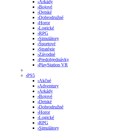
›
Arkády
›
Bojové
›
Detské
›
Dobrodružné
›
Horor
›
Logické
›
RPG
›
Simulátory
›
Športové
›
Stratégie
›
Závodné
›
Predobjednávky
›
PlayStation VR
›
PS5
›
Akčné
›
Adventury
›
Arkády
›
Bojové
›
Detské
›
Dobrodružné
›
Horor
›
Logické
›
RPG
›
Simulátory