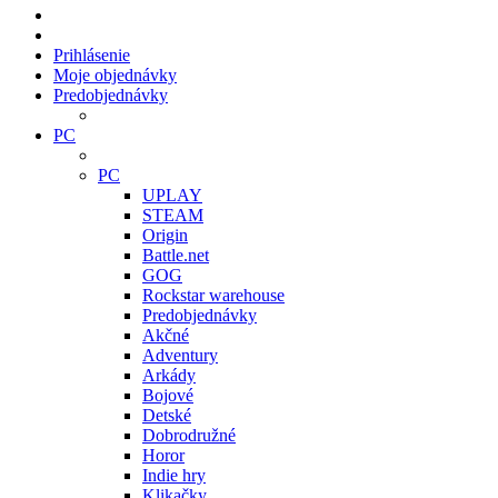
Prihlásenie
Moje objednávky
Predobjednávky
PC
PC
UPLAY
STEAM
Origin
Battle.net
GOG
Rockstar warehouse
Predobjednávky
Akčné
Adventury
Arkády
Bojové
Detské
Dobrodružné
Horor
Indie hry
Klikačky