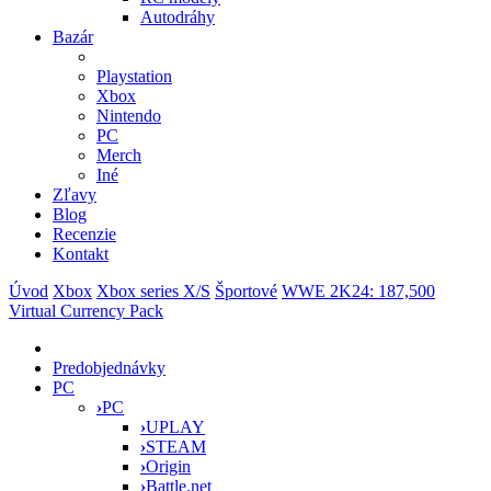
Autodráhy
Bazár
Playstation
Xbox
Nintendo
PC
Merch
Iné
Zľavy
Blog
Recenzie
Kontakt
Úvod
Xbox
Xbox series X/S
Športové
WWE 2K24: 187,500
Virtual Currency Pack
Predobjednávky
PC
›
PC
›
UPLAY
›
STEAM
›
Origin
›
Battle.net