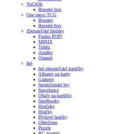
YuGiOh
Booster box
One piece TCG
Booster
Booster box
Zberateľské figúrky
Funko POP!
MINIX
Tubbz
Amiibo
Ostatné
Iné
Iné zberateľské kartičky
Albumy na karty
Gadgety
Spoločenské hry
Stavebnice
Obaly na kartičky
Steelbooky
Hrnčeky
Hračky
Plyšové hračky
Oblečenie
Puzzle
RC modely