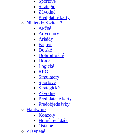
Športové
Stratégie
Závodné
Predplatné karty
Nintendo Switch 2
Akčné
Adventúry
Arkády
Bojové
Detské
Dobrodružné
Horor
Logické
RPG
Simulátory
Športové
Strategické
Závodné
Predplatené karty
Predobjednávky
Hardware
Konzoly
Herné ovládače
Ostatné
Zľavnené