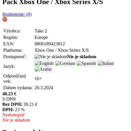
Pack Xbox One / Xbox Series X/S
Hodnotenie: (0)
Výrobca:
Take 2
Región:
Europe
EAN:
8806189423812
Platforma:
Xbox One / Xbox Series X/S
Dostupnosť:
Nie je skladom
Jazyk:
Odporúčaný
16+
vek:
Dátum vydania:
20.3.2024
48.23
€
S DPH
Bez DPH:
39.21
€
DPH:
23 %
Nedostupné
Nie je skladom