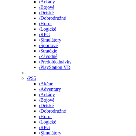
›
Arkády
›
Bojové
›
Detské
›
Dobrodružné
›
Horor
›
Logické
›
RPG
›
Simulátory
›
Športové
›
Stratégie
›
Závodné
›
Predobjednávky
›
PlayStation VR
›
PS5
›
Akčné
›
Adventury
›
Arkády
›
Bojové
›
Detské
›
Dobrodružné
›
Horor
›
Logické
›
RPG
›
Simulátory