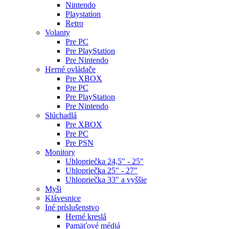
Nintendo
Playstation
Retro
Volanty
Pre PC
Pre PlayStation
Pre Nintendo
Herné ovládače
Pre XBOX
Pre PC
Pre PlayStation
Pre Nintendo
Slúchadlá
Pre XBOX
Pre PC
Pre PSN
Monitory
Uhlopriečka 24,5" - 25"
Uhlopriečka 25" - 27"
Uhlopriečka 33" a vyššie
Myši
Klávesnice
Iné príslušenstvo
Herné kreslá
Pamäťové médiá