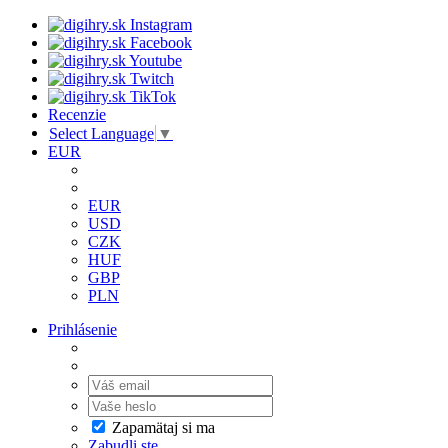
Recenzie
Select Language
▼
EUR
EUR
USD
CZK
HUF
GBP
PLN
Prihlásenie
Zapamätaj si ma
Zabudli ste