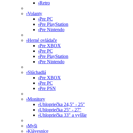
›
Retro
›
Volanty
›
Pre PC
›
Pre PlayStation
›
Pre Nintendo
›
Herné ovládače
›
Pre XBOX
›
Pre PC
›
Pre PlayStation
›
Pre Nintendo
›
Slúchadlá
›
Pre XBOX
›
Pre PC
›
Pre PSN
›
Monitory
›
Uhlopriečka 24,5" - 25"
›
Uhlopriečka 25" - 27"
›
Uhlopriečka 33" a vyššie
›
Myši
›
Klávesnice