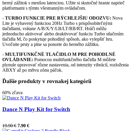
herný zážitok s menšou latenciou. Užite si skutočné hranie naprieč
platformami s týmto všestranným ovládačom.
-
TURBO FUNKCIE PRE RÝCHLEJŠIU ODOZVU:
Nova
Lite je vybavený funkciou 20Hz Turbo s prispôsobiteľnými
tlačidlami, vrátane A/B/X/Y/LB/LT/RB/RT. Hráči môžu
jednoducho aktivovať alebo deaktivovať funkciu Turbo stlačením
tlačidla M, čo poskytuje pohodlný spôsob, ako vylepšiť hru.
Uvoľnite prsty a plne sa ponorte do herného zážitku.
-
MULTIFUNKČNÉ TLAČIDLO M PRE POHODLNÉ
OVLÁDANIE:
Pomocou multifunkčného tlačidla M môžete
plynule upravovať rôzne nastavenia, od intenzity vibrácií, rozloženia
ABXY až po mŕtvu zónu páčok.
Ďalšie produkty v rovnakej kategórii
60% zľava
Dance N Play Kit for Switch
19.90 €
7.90 €