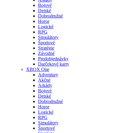
Bojové
Detské
Dobrodružné
Horor
Logické
RPG
Simulátory
Športové
Stratégie
Závodné
Predobjednávky
Darčekové karty
XBOX One
Adventury
Akčné
Arkády
Bojové
Detské
Dobrodružné
Horor
Logické
RPG
Simulátory
Športové