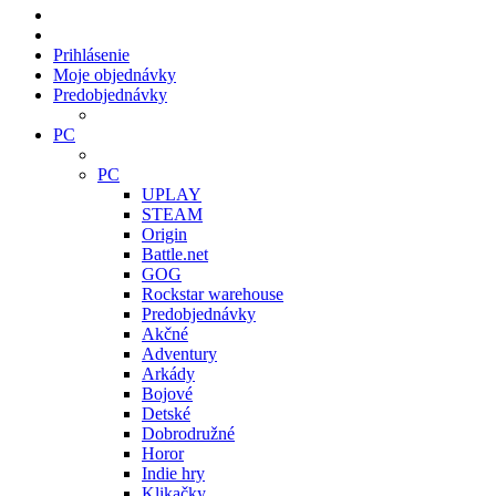
Prihlásenie
Moje objednávky
Predobjednávky
PC
PC
UPLAY
STEAM
Origin
Battle.net
GOG
Rockstar warehouse
Predobjednávky
Akčné
Adventury
Arkády
Bojové
Detské
Dobrodružné
Horor
Indie hry
Klikačky