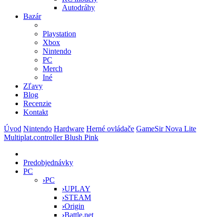
Autodráhy
Bazár
Playstation
Xbox
Nintendo
PC
Merch
Iné
Zľavy
Blog
Recenzie
Kontakt
Úvod
Nintendo
Hardware
Herné ovládače
GameSir Nova Lite
Multiplat.controller Blush Pink
Predobjednávky
PC
›
PC
›
UPLAY
›
STEAM
›
Origin
›
Battle.net