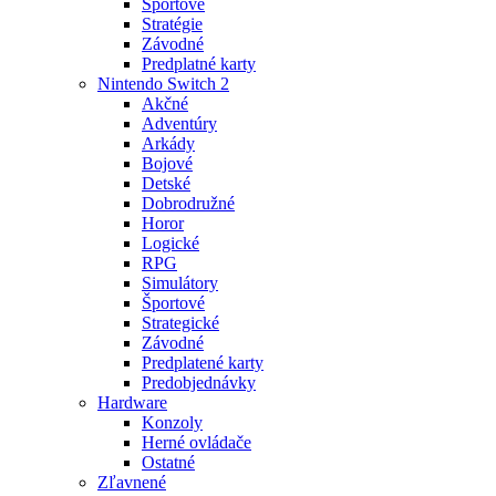
Športové
Stratégie
Závodné
Predplatné karty
Nintendo Switch 2
Akčné
Adventúry
Arkády
Bojové
Detské
Dobrodružné
Horor
Logické
RPG
Simulátory
Športové
Strategické
Závodné
Predplatené karty
Predobjednávky
Hardware
Konzoly
Herné ovládače
Ostatné
Zľavnené