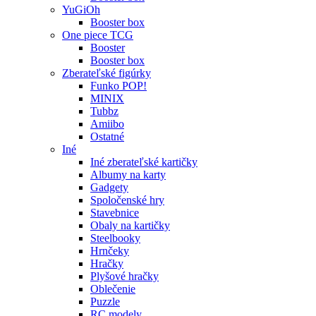
YuGiOh
Booster box
One piece TCG
Booster
Booster box
Zberateľské figúrky
Funko POP!
MINIX
Tubbz
Amiibo
Ostatné
Iné
Iné zberateľské kartičky
Albumy na karty
Gadgety
Spoločenské hry
Stavebnice
Obaly na kartičky
Steelbooky
Hrnčeky
Hračky
Plyšové hračky
Oblečenie
Puzzle
RC modely