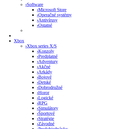
›
Software
›
Microsoft Store
›
Operačné systémy
›
Antivírusy
›
Ostatné
Xbox
›
Xbox series X/S
›
Konzoly
›
Predplatné
›
Adventury
›
Akčné
›
Arkády
›
Bojové
›
Detské
›
Dobrodružné
›
Horor
›
Logické
›
RPG
›
Simulátory
›
Športové
›
Stratégie
›
Závodné
›
Predobjednávky