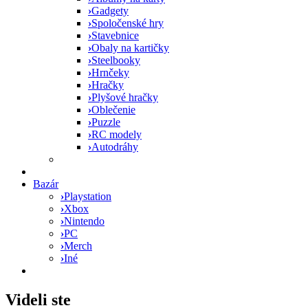
›
Gadgety
›
Spoločenské hry
›
Stavebnice
›
Obaly na kartičky
›
Steelbooky
›
Hrnčeky
›
Hračky
›
Plyšové hračky
›
Oblečenie
›
Puzzle
›
RC modely
›
Autodráhy
Bazár
›
Playstation
›
Xbox
›
Nintendo
›
PC
›
Merch
›
Iné
Videli ste