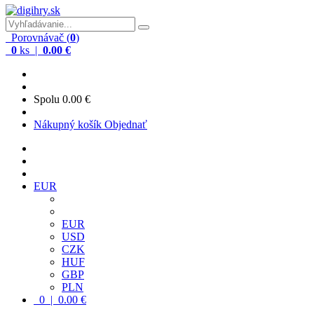
Porovnávač (
0
)
0
ks |
0.00 €
Spolu
0.00 €
Nákupný košík
Objednať
EUR
EUR
USD
CZK
HUF
GBP
PLN
0 | 0.00 €