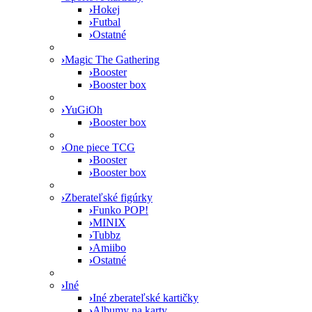
›
Hokej
›
Futbal
›
Ostatné
›
Magic The Gathering
›
Booster
›
Booster box
›
YuGiOh
›
Booster box
›
One piece TCG
›
Booster
›
Booster box
›
Zberateľské figúrky
›
Funko POP!
›
MINIX
›
Tubbz
›
Amiibo
›
Ostatné
›
Iné
›
Iné zberateľské kartičky
›
Albumy na karty