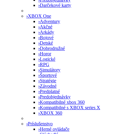
›
Darčekové karty
›
XBOX One
›
Adventury
›
Akčné
›
Arkády
›
Bojové
›
Detské
›
Dobrodružné
›
Horor
›
Logické
›
RPG
›
Simulátory
›
Športové
›
Stratégie
›
Závodné
›
Predplatné
›
Predobjednávky
›
Kompatibilné xbox 360
›
Kompatibilné s XBOX series X
›
XBOX 360
›
Príslušenstvo
›
Herné ovládače