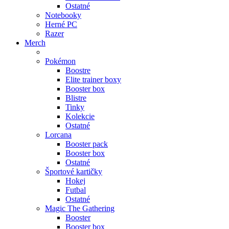
Ostatné
Notebooky
Herné PC
Razer
Merch
Pokémon
Boostre
Elite trainer boxy
Booster box
Blistre
Tinky
Kolekcie
Ostatné
Lorcana
Booster pack
Booster box
Ostatné
Športové kartičky
Hokej
Futbal
Ostatné
Magic The Gathering
Booster
Booster box