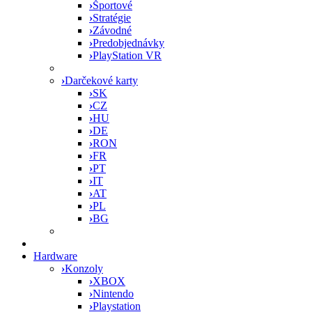
›
Športové
›
Stratégie
›
Závodné
›
Predobjednávky
›
PlayStation VR
›
Darčekové karty
›
SK
›
CZ
›
HU
›
DE
›
RON
›
FR
›
PT
›
IT
›
AT
›
PL
›
BG
Hardware
›
Konzoly
›
XBOX
›
Nintendo
›
Playstation