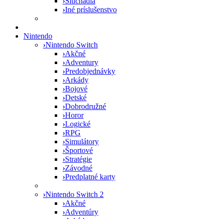
›
Slúchadlá
›
Iné príslušenstvo
Nintendo
›
Nintendo Switch
›
Akčné
›
Adventury
›
Predobjednávky
›
Arkády
›
Bojové
›
Detské
›
Dobrodružné
›
Horor
›
Logické
›
RPG
›
Simulátory
›
Športové
›
Stratégie
›
Závodné
›
Predplatné karty
›
Nintendo Switch 2
›
Akčné
›
Adventúry