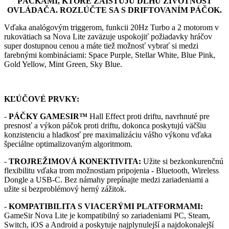
PÁČKAMI, KTORÉ ZAISŤUJÚ DLHÚ ŽIVOTNOSŤ
OVLÁDAČA. ROZLÚČTE SA S DRIFTOVANÍM PÁČOK.
Vďaka analógovým triggerom, funkcii 20Hz Turbo a 2 motorom v
rukovätiach sa Nova Lite zaväzuje uspokojiť požiadavky hráčov
super dostupnou cenou a máte tiež možnosť vybrať si medzi
farebnými kombináciami: Space Purple, Stellar White, Blue Pink,
Gold Yellow, Mint Green, Sky Blue.
KĽÚČOVÉ PRVKY:
-
PÁČKY GAMESIR™
Hall Effect proti driftu, navrhnuté pre
presnosť a výkon páčok proti driftu, dokonca poskytujú väčšiu
konzistenciu a hladkosť pre maximalizáciu vášho výkonu vďaka
špeciálne optimalizovaným algoritmom.
-
TROJREŽIMOVÁ KONEKTIVITA:
Užite si bezkonkurenčnú
flexibilitu vďaka trom možnostiam pripojenia - Bluetooth, Wireless
Dongle a USB-C. Bez námahy prepínajte medzi zariadeniami a
užite si bezproblémový herný zážitok.
-
KOMPATIBILITA S VIACERÝMI PLATFORMAMI:
GameSir Nova Lite je kompatibilný so zariadeniami PC, Steam,
Switch, iOS a Android a poskytuje najplynulejší a najdokonalejší