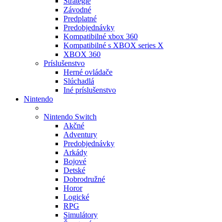
Stratégie
Závodné
Predplatné
Predobjednávky
Kompatibilné xbox 360
Kompatibilné s XBOX series X
XBOX 360
Príslušenstvo
Herné ovládače
Slúchadlá
Iné príslušenstvo
Nintendo
Nintendo Switch
Akčné
Adventury
Predobjednávky
Arkády
Bojové
Detské
Dobrodružné
Horor
Logické
RPG
Simulátory