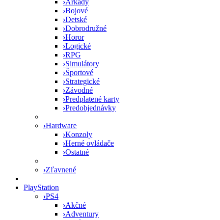
›
Arkády
›
Bojové
›
Detské
›
Dobrodružné
›
Horor
›
Logické
›
RPG
›
Simulátory
›
Športové
›
Strategické
›
Závodné
›
Predplatené karty
›
Predobjednávky
›
Hardware
›
Konzoly
›
Herné ovládače
›
Ostatné
›
Zľavnené
PlayStation
›
PS4
›
Akčné
›
Adventury