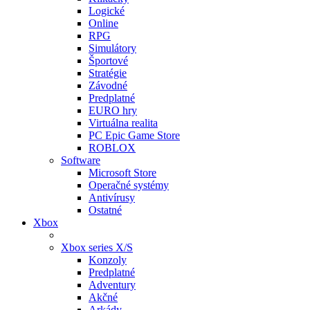
Logické
Online
RPG
Simulátory
Športové
Stratégie
Závodné
Predplatné
EURO hry
Virtuálna realita
PC Epic Game Store
ROBLOX
Software
Microsoft Store
Operačné systémy
Antivírusy
Ostatné
Xbox
Xbox series X/S
Konzoly
Predplatné
Adventury
Akčné
Arkády