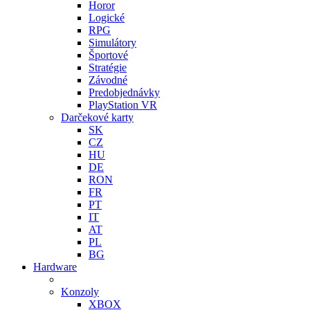
Horor
Logické
RPG
Simulátory
Športové
Stratégie
Závodné
Predobjednávky
PlayStation VR
Darčekové karty
SK
CZ
HU
DE
RON
FR
PT
IT
AT
PL
BG
Hardware
Konzoly
XBOX