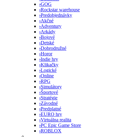
›
GOG
›
Rockstar warehouse
›
Predobjednávky
›
Akčné
›
Adventury
›
Arkády
›
Bojové
›
Detské
›
Dobrodružné
›
Horor
›
Indie hry
›
Klikačky
›
Logické
›
Online
›
RPG
›
Simulátory
›
Športové
›
Stratégie
›
Závodné
›
Predplatné
›
EURO hry
›
Virtuálna realita
›
PC Epic Game Store
›
ROBLOX