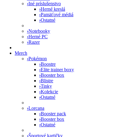
›
Iné príslušenstvo
›
Herné kreslá
›
Pamäťové médiá
›
Ostatné
›
Notebooky
›
Herné PC
›
Razer
Merch
›
Pokémon
›
Boostre
›
Elite trainer boxy
›
Booster box
›
Blistre
›
Tinky
›
Kolekcie
›
Ostatné
›
Lorcana
›
Booster pack
›
Booster box
›
Ostatné
›
Športové kartičky