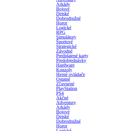
Arkády
Bojové
Detské
Dobrodružné
Horor
Logické
RPG
Simulátory
Športové
Strategické
Závodné
Predplatené karty
Predobjednávky
Hardware
Konzoly
Herné ovládače
Ostatné
Zľavnené
PlayStation
PS4
Akčné
Adventury
Arkády
Bojové
Detské
Dobrodružné
Horor
Logické