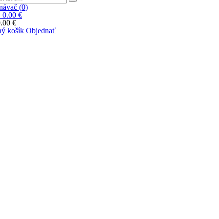
ávač (
0
)
|
0.00 €
.00 €
ý košík
Objednať