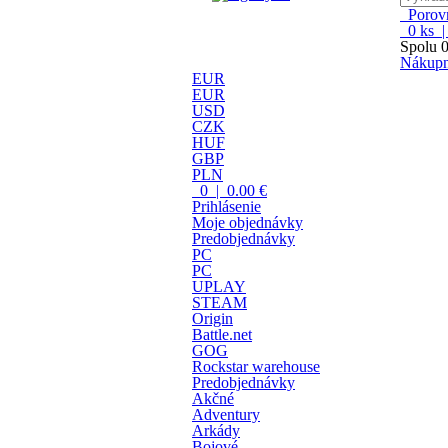
Porovn
0
ks 
Spolu
0
Nákupn
EUR
EUR
USD
CZK
HUF
GBP
PLN
0 | 0.00 €
Prihlásenie
Moje objednávky
Predobjednávky
PC
PC
UPLAY
STEAM
Origin
Battle.net
GOG
Rockstar warehouse
Predobjednávky
Akčné
Adventury
Arkády
Bojové