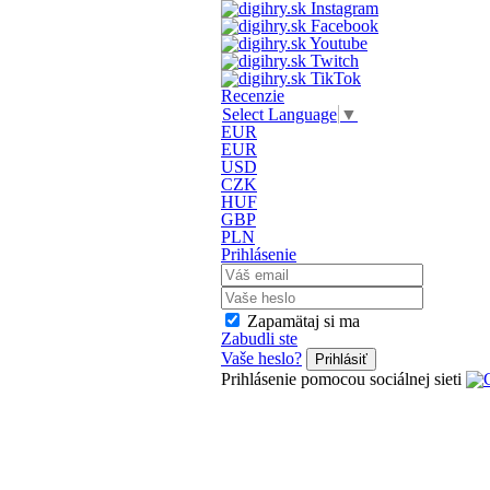
Recenzie
Select Language
▼
EUR
EUR
USD
CZK
HUF
GBP
PLN
Prihlásenie
Zapamätaj si ma
Zabudli ste
Vaše heslo?
Prihlásiť
Prihlásenie pomocou sociálnej sieti