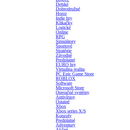
Detské
Dobrodružné
Horor
Indie hry
Klikačky
Logické
Online
RPG
Simulátory
Športové
Stratégie
Závodné
Predplatné
EURO hry
Virtuálna realita
PC Epic Game Store
ROBLOX
Software
Microsoft Store
Operačné systémy
Antivírusy
Ostatné
Xbox
Xbox series X/S
Konzoly
Predplatné
Adventury
Akčné