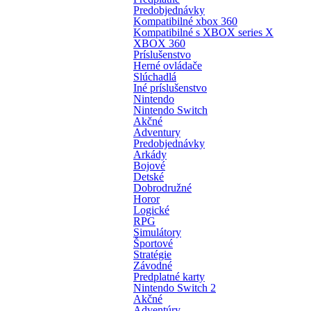
Predobjednávky
Kompatibilné xbox 360
Kompatibilné s XBOX series X
XBOX 360
Príslušenstvo
Herné ovládače
Slúchadlá
Iné príslušenstvo
Nintendo
Nintendo Switch
Akčné
Adventury
Predobjednávky
Arkády
Bojové
Detské
Dobrodružné
Horor
Logické
RPG
Simulátory
Športové
Stratégie
Závodné
Predplatné karty
Nintendo Switch 2
Akčné
Adventúry