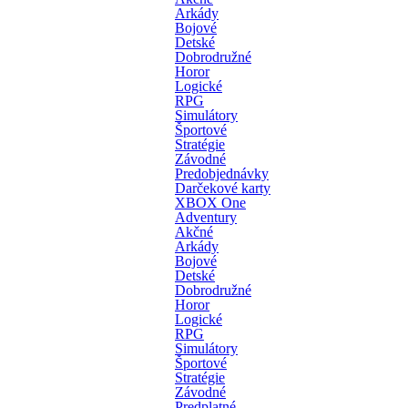
Arkády
Bojové
Detské
Dobrodružné
Horor
Logické
RPG
Simulátory
Športové
Stratégie
Závodné
Predobjednávky
Darčekové karty
XBOX One
Adventury
Akčné
Arkády
Bojové
Detské
Dobrodružné
Horor
Logické
RPG
Simulátory
Športové
Stratégie
Závodné
Predplatné