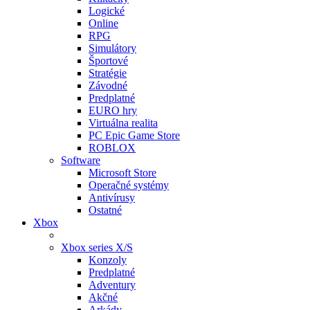
Logické
Online
RPG
Simulátory
Športové
Stratégie
Závodné
Predplatné
EURO hry
Virtuálna realita
PC Epic Game Store
ROBLOX
Software
Microsoft Store
Operačné systémy
Antivírusy
Ostatné
Xbox
Xbox series X/S
Konzoly
Predplatné
Adventury
Akčné
Arkády