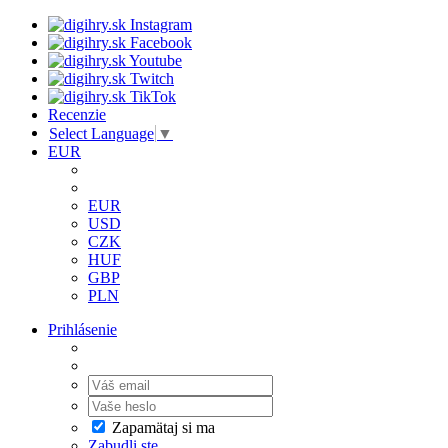
Recenzie
Select Language
▼
EUR
EUR
USD
CZK
HUF
GBP
PLN
Prihlásenie
Zapamätaj si ma
Zabudli ste