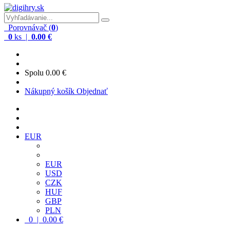
Porovnávač (
0
)
0
ks |
0.00 €
Spolu
0.00 €
Nákupný košík
Objednať
EUR
EUR
USD
CZK
HUF
GBP
PLN
0 | 0.00 €