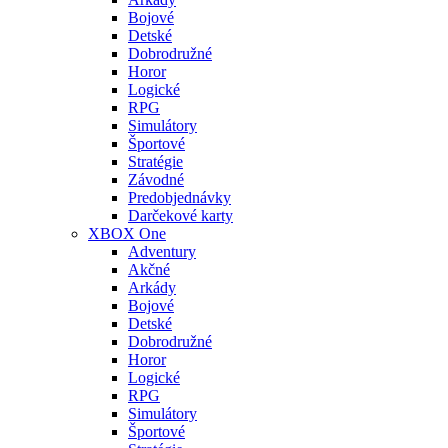
Bojové
Detské
Dobrodružné
Horor
Logické
RPG
Simulátory
Športové
Stratégie
Závodné
Predobjednávky
Darčekové karty
XBOX One
Adventury
Akčné
Arkády
Bojové
Detské
Dobrodružné
Horor
Logické
RPG
Simulátory
Športové