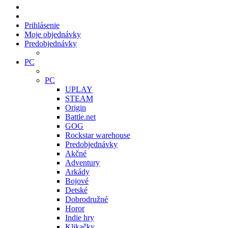
Prihlásenie
Moje objednávky
Predobjednávky
PC
PC
UPLAY
STEAM
Origin
Battle.net
GOG
Rockstar warehouse
Predobjednávky
Akčné
Adventury
Arkády
Bojové
Detské
Dobrodružné
Horor
Indie hry
Klikačky