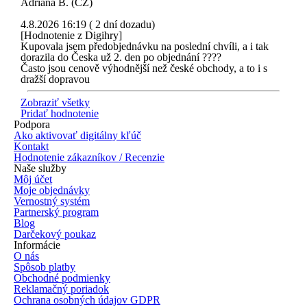
Adriana B. (CZ)
4.8.2026 16:19 ( 2 dní dozadu)
[Hodnotenie z Digihry]
Kupovala jsem předobjednávku na poslední chvíli, a i tak
dorazila do Česka už 2. den po objednání ????
Často jsou cenově výhodnější než české obchody, a to i s
dražší dopravou
Zobraziť všetky
Pridať hodnotenie
Podpora
Ako aktivovať digitálny kľúč
Kontakt
Hodnotenie zákazníkov / Recenzie
Naše služby
Môj účet
Moje objednávky
Vernostný systém
Partnerský program
Blog
Darčekový poukaz
Informácie
O nás
Spôsob platby
Obchodné podmienky
Reklamačný poriadok
Ochrana osobných údajov GDPR