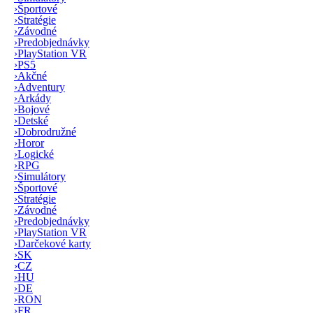
›
Športové
›
Stratégie
›
Závodné
›
Predobjednávky
›
PlayStation VR
›
PS5
›
Akčné
›
Adventury
›
Arkády
›
Bojové
›
Detské
›
Dobrodružné
›
Horor
›
Logické
›
RPG
›
Simulátory
›
Športové
›
Stratégie
›
Závodné
›
Predobjednávky
›
PlayStation VR
›
Darčekové karty
›
SK
›
CZ
›
HU
›
DE
›
RON
›
FR