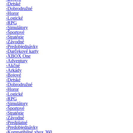
›
Detské
›
Dobrodružné
›
Horor
›
Logické
›
RPG
›
Simulátory
›
Športové
›
Stratégie
›
Závodné
›
Predobjednávky
›
Darčekové karty
›
XBOX One
›
Adventury
›
Akčné
›
Arkády
›
Bojové
›
Detské
›
Dobrodružné
›
Horor
›
Logické
›
RPG
›
Simulátory
›
Športové
›
Stratégie
›
Závodné
›
Predplatné
›
Predobjednávky
›
Kompatibilné xbox 360