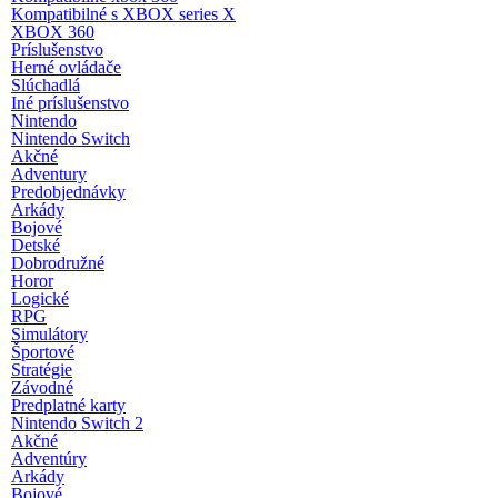
Kompatibilné s XBOX series X
XBOX 360
Príslušenstvo
Herné ovládače
Slúchadlá
Iné príslušenstvo
Nintendo
Nintendo Switch
Akčné
Adventury
Predobjednávky
Arkády
Bojové
Detské
Dobrodružné
Horor
Logické
RPG
Simulátory
Športové
Stratégie
Závodné
Predplatné karty
Nintendo Switch 2
Akčné
Adventúry
Arkády
Bojové