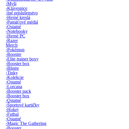
›
Myši
›
Klávesnice
›
Iné príslušenstvo
›
Herné kreslá
›
Pamäťové médiá
›
Ostatné
›
Notebooky
›
Herné PC
›
Razer
Merch
›
Pokémon
›
Boostre
›
Elite trainer boxy
›
Booster box
›
Blistre
›
Tinky
›
Kolekcie
›
Ostatné
›
Lorcana
›
Booster pack
›
Booster box
›
Ostatné
›
Športové kartičky
›
Hokej
›
Futbal
›
Ostatné
›
Magic The Gathering
›
Booster