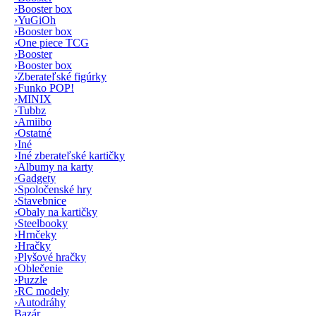
›
Booster box
›
YuGiOh
›
Booster box
›
One piece TCG
›
Booster
›
Booster box
›
Zberateľské figúrky
›
Funko POP!
›
MINIX
›
Tubbz
›
Amiibo
›
Ostatné
›
Iné
›
Iné zberateľské kartičky
›
Albumy na karty
›
Gadgety
›
Spoločenské hry
›
Stavebnice
›
Obaly na kartičky
›
Steelbooky
›
Hrnčeky
›
Hračky
›
Plyšové hračky
›
Oblečenie
›
Puzzle
›
RC modely
›
Autodráhy
Bazár