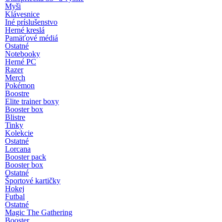
Myši
Klávesnice
Iné príslušenstvo
Herné kreslá
Pamäťové médiá
Ostatné
Notebooky
Herné PC
Razer
Merch
Pokémon
Boostre
Elite trainer boxy
Booster box
Blistre
Tinky
Kolekcie
Ostatné
Lorcana
Booster pack
Booster box
Ostatné
Športové kartičky
Hokej
Futbal
Ostatné
Magic The Gathering
Booster