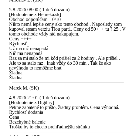
5.8.2026 08:00 ( 1 deň dozadu)
[Hodnotenie z Heureka.sk]
Obchod odporúčam. 10/10
Nikto nemá lepšie ceny ako tento obchod . Naposledy som
kupoval steam verziu Tlou part1. Ceny od 50+++ tu ? 25 . V
tomto obchode vždy rád nakupujem.
Ceny ++++
Rýchlosť
Už ma nič nenapadá
Nič ma nenapadá
Raz sa mi stalo že mi kód prišiel za 2 hodiny . Ale prišiel .
Ale to sa stalo raz . Inak vždy do 30 min . Tak že ako
nevýhodu to nemôžme brať .
Žiadna
Žiadna
Marek M. (SK)
4.8.2026 21:01 ( 1 deň dozadu)
[Hodnotenie z Digihry]
Pekne zabalené to prišlo, žiadny problém. Cena výhodná.
Rychlosť dodania
Cena
Bezchybné balenie
Trošku by to chcelo prehľadnejšiu stránku