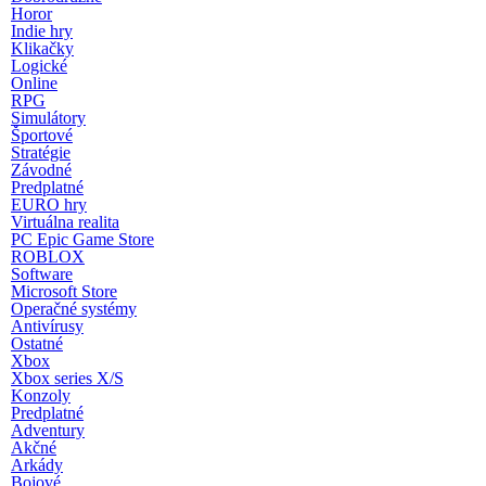
Horor
Indie hry
Klikačky
Logické
Online
RPG
Simulátory
Športové
Stratégie
Závodné
Predplatné
EURO hry
Virtuálna realita
PC Epic Game Store
ROBLOX
Software
Microsoft Store
Operačné systémy
Antivírusy
Ostatné
Xbox
Xbox series X/S
Konzoly
Predplatné
Adventury
Akčné
Arkády
Bojové