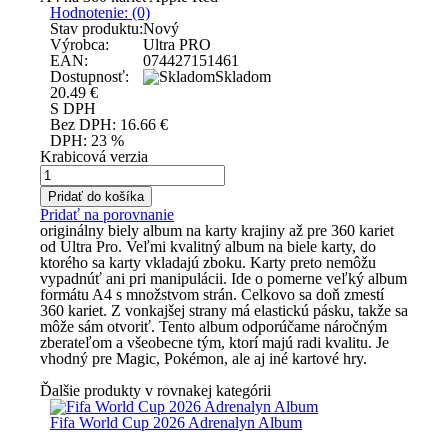
Hodnotenie: (0)
Stav produktu:
Nový
Výrobca:
Ultra PRO
EAN:
074427151461
Dostupnosť:
Skladom
20.49
€
S DPH
Bez DPH:
16.66
€
DPH:
23 %
Krabicová verzia
Pridať do košíka
Pridať na porovnanie
originálny biely album na karty krajiny až pre 360 kariet
od Ultra Pro. Veľmi kvalitný album na biele karty, do
ktorého sa karty vkladajú zboku. Karty preto nemôžu
vypadnúť ani pri manipulácii. Ide o pomerne veľký album
formátu A4 s množstvom strán. Celkovo sa doň zmestí
360 kariet. Z vonkajšej strany má elastickú pásku, takže sa
môže sám otvoriť. Tento album odporúčame náročným
zberateľom a všeobecne tým, ktorí majú radi kvalitu. Je
vhodný pre Magic, Pokémon, ale aj iné kartové hry.
Ďalšie produkty v rovnakej kategórii
Fifa World Cup 2026 Adrenalyn Album