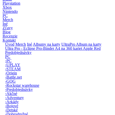
Playstation
Xbox
Nintendo
PC
Merch
Iné
Zľavy
Blog
Recenzie
Kontakt
Úvod
Merch
Iné
Albumy na karty
UltraPro Album na karty
Ultra Pro - Eclipse Pro-Binder A4 na 360 kariet Apple Red
Predobjednávky
PC
›
PC
›
UPLAY
›
STEAM
›
Origin
›
Battle.net
›
GOG
›
Rockstar warehouse
›
Predobjednávky
›
Akčné
›
Adventury
›
Arkády
›
Bojové
›
Detské
›
Dobrodružné