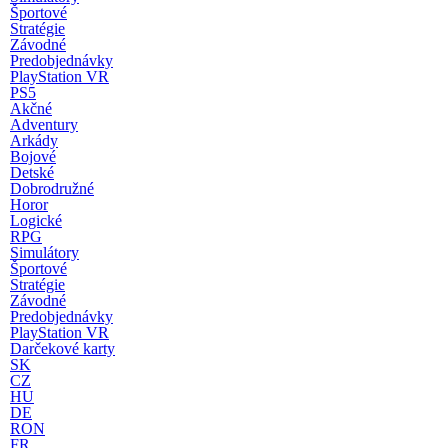
Športové
Stratégie
Závodné
Predobjednávky
PlayStation VR
PS5
Akčné
Adventury
Arkády
Bojové
Detské
Dobrodružné
Horor
Logické
RPG
Simulátory
Športové
Stratégie
Závodné
Predobjednávky
PlayStation VR
Darčekové karty
SK
CZ
HU
DE
RON
FR