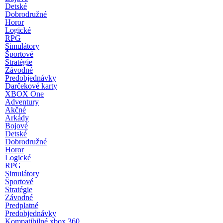
Detské
Dobrodružné
Horor
Logické
RPG
Simulátory
Športové
Stratégie
Závodné
Predobjednávky
Darčekové karty
XBOX One
Adventury
Akčné
Arkády
Bojové
Detské
Dobrodružné
Horor
Logické
RPG
Simulátory
Športové
Stratégie
Závodné
Predplatné
Predobjednávky
Kompatibilné xbox 360