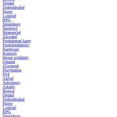
Detské
Dobrodružné
Horor
Logické
RPG
Simulátory
Športové
Strategické
Závodné
Predplatené karty
Predobjednávky
Hardware
Konzoly
Herné ovládače
Ostatné
Zľavnené
PlayStation
PS4
Akčné
Adventury
Arkády
Bojové
Detské
Dobrodružné
Horor
Logické
RPG
Simulátory