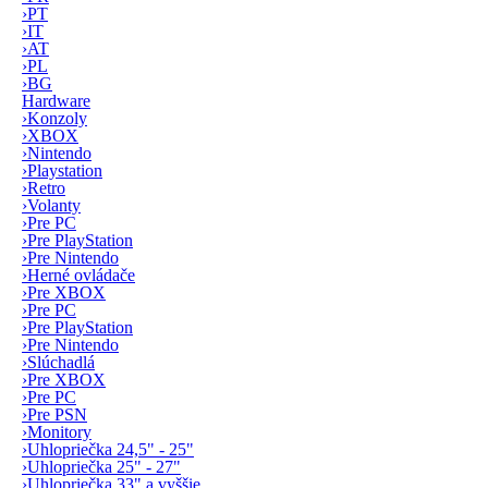
›
PT
›
IT
›
AT
›
PL
›
BG
Hardware
›
Konzoly
›
XBOX
›
Nintendo
›
Playstation
›
Retro
›
Volanty
›
Pre PC
›
Pre PlayStation
›
Pre Nintendo
›
Herné ovládače
›
Pre XBOX
›
Pre PC
›
Pre PlayStation
›
Pre Nintendo
›
Slúchadlá
›
Pre XBOX
›
Pre PC
›
Pre PSN
›
Monitory
›
Uhlopriečka 24,5" - 25"
›
Uhlopriečka 25" - 27"
›
Uhlopriečka 33" a vyššie