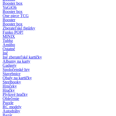
Booster box
YuGiOh
Booster box
One piece TCG
Booster
Booster box
Zberateľské figúrky
Funko POP!
MINIX
Tubbz
Amiibo
Ostatné
Iné
Iné zberateľské kartičky
Albumy na karty
Gadgety
Spoločenské hry
Stavebnice
Obaly na kartičky
Steelbooky
Hrnčeky
Hračky
Plyšové hračky
Oblečenie
Puzzle
RC modely
Autodráhy
Bazár