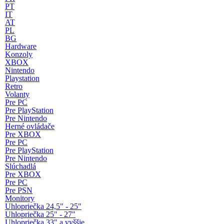
PT
IT
AT
PL
BG
Hardware
Konzoly
XBOX
Nintendo
Playstation
Retro
Volanty
Pre PC
Pre PlayStation
Pre Nintendo
Herné ovládače
Pre XBOX
Pre PC
Pre PlayStation
Pre Nintendo
Slúchadlá
Pre XBOX
Pre PC
Pre PSN
Monitory
Uhlopriečka 24,5" - 25"
Uhlopriečka 25" - 27"
Uhlopriečka 33" a vyššie