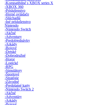
›
Kompatibilné s XBOX series X
›
XBOX 360
›
Príslušenstvo
›
Herné ovládače
›
Slúchadlá
›
Iné príslušenstvo
Nintendo
›
Nintendo Switch
›
Akčné
›
Adventury
›
Predobjednávky
›
Arkády
›
Bojové
›
Detské
›
Dobrodružné
›
Horor
›
Logické
›
RPG
›
Simulátory
›
Športové
›
Stratégie
›
Závodné
›
Predplatné karty
›
Nintendo Switch 2
›
Akčné
›
Adventúry
›
Arkády
›
Bojové