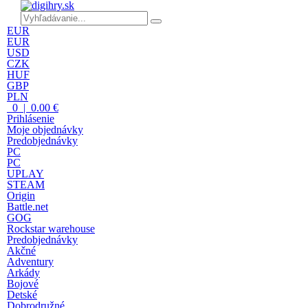
EUR
EUR
USD
CZK
HUF
GBP
PLN
0 | 0.00 €
Prihlásenie
Moje objednávky
Predobjednávky
PC
PC
UPLAY
STEAM
Origin
Battle.net
GOG
Rockstar warehouse
Predobjednávky
Akčné
Adventury
Arkády
Bojové
Detské
Dobrodružné