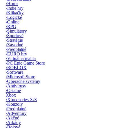
›
Horor
›
Indie hry
›
Klikačky
›
Logické
›
Online
›
RPG
›
Simulátory
›
Športové
›
Stratégie
›
Závodné
›
Predplatné
›
EURO hry
›
Virtuálna realita
›
PC Epic Game Store
›
ROBLOX
›
Software
›
Microsoft Store
›
Operačné systémy
›
Antivírusy
›
Ostatné
Xbox
›
Xbox series X/S
›
Konzoly
›
Predplatné
›
Adventury
›
Akčné
›
Arkády
›
Bojové