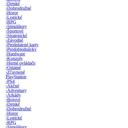
›
Detské
›
Dobrodružné
›
Horor
›
Logické
›
RPG
›
Simulátory
›
Športové
›
Strategické
›
Závodné
›
Predplatené karty
›
Predobjednávky
›
Hardware
›
Konzoly
›
Herné ovládače
›
Ostatné
›
Zľavnené
PlayStation
›
PS4
›
Akčné
›
Adventury
›
Arkády
›
Bojové
›
Detské
›
Dobrodružné
›
Horor
›
Logické
›
RPG
›
Simulátory