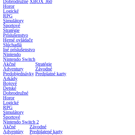
Dobrodružné
XBOX 360
Horor
Logické
RPG
Simulátory
Športové
Stratégie
Príslušenstvo
Herné ovládače
Slúchadlá
Iné príslušenstvo
Nintendo
Nintendo Switch
Akčné
Stratégie
Adventury
Závodné
Predobjednávky
Predplatné karty
Arkády
Bojové
Detské
Dobrodružné
Horor
Logické
RPG
Simulátory
Športové
Nintendo Switch 2
Akčné
Závodné
Adventúry
Predplatené karty