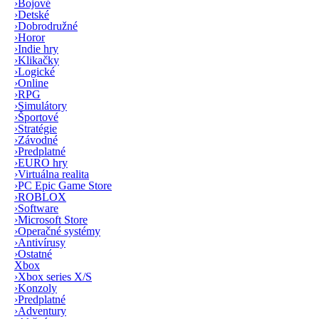
›
Bojové
›
Detské
›
Dobrodružné
›
Horor
›
Indie hry
›
Klikačky
›
Logické
›
Online
›
RPG
›
Simulátory
›
Športové
›
Stratégie
›
Závodné
›
Predplatné
›
EURO hry
›
Virtuálna realita
›
PC Epic Game Store
›
ROBLOX
›
Software
›
Microsoft Store
›
Operačné systémy
›
Antivírusy
›
Ostatné
Xbox
›
Xbox series X/S
›
Konzoly
›
Predplatné
›
Adventury