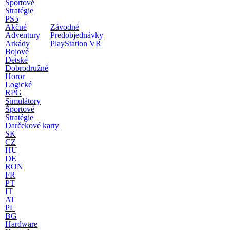
Športové
Stratégie
PS5
Akčné
Závodné
Adventury
Predobjednávky
Arkády
PlayStation VR
Bojové
Detské
Dobrodružné
Horor
Logické
RPG
Simulátory
Športové
Stratégie
Darčekové karty
SK
CZ
HU
DE
RON
FR
PT
IT
AT
PL
BG
Hardware