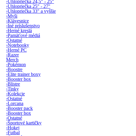
›
Uhlopriečka 24,5" - 25"
›
Uhlopriečka 25" - 27"
›
Uhlopriečka 33" a vyššie
›
Myši
›
Klávesnice
›
Iné príslušenstvo
›
Herné kreslá
›
Pamäťové médiá
›
Ostatné
›
Notebooky
›
Herné PC
›
Razer
Merch
›
Pokémon
›
Boostre
›
Elite trainer boxy
›
Booster box
›
Blistre
›
Tinky
›
Kolekcie
›
Ostatné
›
Lorcana
›
Booster pack
›
Booster box
›
Ostatné
›
Športové kartičky
›
Hokej
›
Futbal