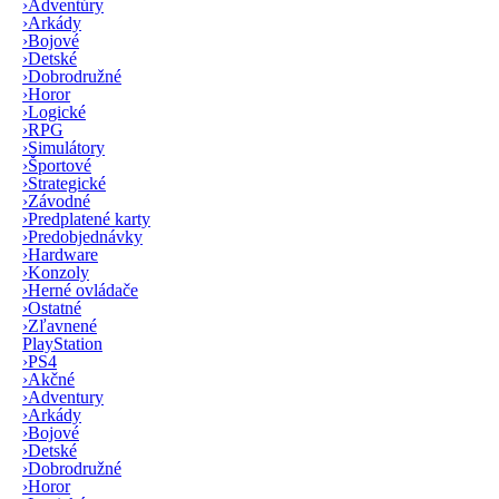
›
Adventúry
›
Arkády
›
Bojové
›
Detské
›
Dobrodružné
›
Horor
›
Logické
›
RPG
›
Simulátory
›
Športové
›
Strategické
›
Závodné
›
Predplatené karty
›
Predobjednávky
›
Hardware
›
Konzoly
›
Herné ovládače
›
Ostatné
›
Zľavnené
PlayStation
›
PS4
›
Akčné
›
Adventury
›
Arkády
›
Bojové
›
Detské
›
Dobrodružné
›
Horor