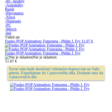
›
RC modely
›
Autodráhy
Bazár
›
Playstation
›
Xbox
›
Nintendo
›
PC
›
Merch
›
Iné
Videli ste
Funko POP Animation: Futurama - Philip J. Fry
11.07 €
Funko POP Animation: Futurama - Philip J. Fry
Nie je skladom
11.07 €
Tovar vám bude doručený vybraným dopravcom na Vašu
adresu. Expedujeme do 1 pracovného dňa. Dodanie max do
3 pracovných dní.