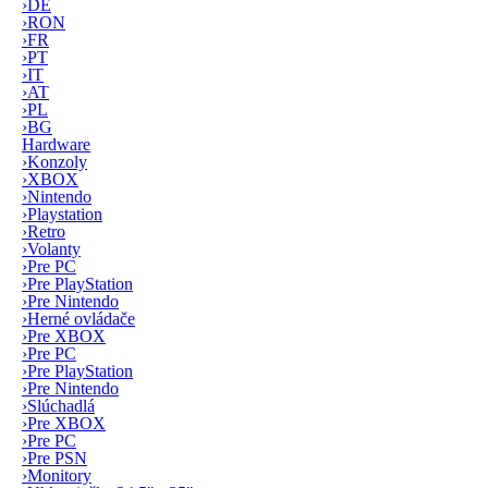
›
DE
›
RON
›
FR
›
PT
›
IT
›
AT
›
PL
›
BG
Hardware
›
Konzoly
›
XBOX
›
Nintendo
›
Playstation
›
Retro
›
Volanty
›
Pre PC
›
Pre PlayStation
›
Pre Nintendo
›
Herné ovládače
›
Pre XBOX
›
Pre PC
›
Pre PlayStation
›
Pre Nintendo
›
Slúchadlá
›
Pre XBOX
›
Pre PC
›
Pre PSN
›
Monitory