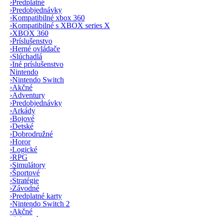
›
Predplatné
›
Predobjednávky
›
Kompatibilné xbox 360
›
Kompatibilné s XBOX series X
›
XBOX 360
›
Príslušenstvo
›
Herné ovládače
›
Slúchadlá
›
Iné príslušenstvo
Nintendo
›
Nintendo Switch
›
Akčné
›
Adventury
›
Predobjednávky
›
Arkády
›
Bojové
›
Detské
›
Dobrodružné
›
Horor
›
Logické
›
RPG
›
Simulátory
›
Športové
›
Stratégie
›
Závodné
›
Predplatné karty
›
Nintendo Switch 2
›
Akčné