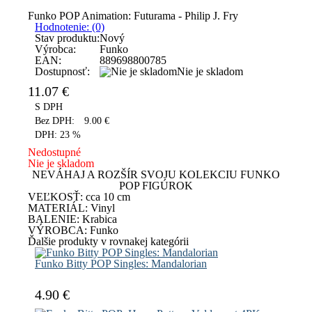
Funko POP Animation: Futurama - Philip J. Fry
Hodnotenie: (0)
Stav produktu:
Nový
Výrobca:
Funko
EAN:
889698800785
Dostupnosť:
Nie je skladom
11.07
€
S DPH
Bez DPH:
9.00
€
DPH:
23 %
Nedostupné
Nie je skladom
NEVÁHAJ A ROZŠÍR SVOJU KOLEKCIU FUNKO
POP FIGÚROK
VEĽKOSŤ:
cca 10 cm
MATERIÁL:
Vinyl
BALENIE:
Krabica
VÝROBCA:
Funko
Ďalšie produkty v rovnakej kategórii
Funko Bitty POP Singles: Mandalorian
4.90 €