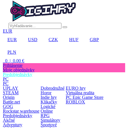
EUR
EUR
USD
CZK
HUF
GBP
PLN
0 | 0.00 €
Prihlásenie
Moje objednávky
Predobjednávky
PC
PC
UPLAY
Dobrodružné
EURO hry
STEAM
Horor
Virtuálna realita
Origin
Indie hry
PC Epic Game Store
Battle.net
Klikačky
ROBLOX
GOG
Logické
Rockstar warehouse
Online
Predobjednávky
RPG
Akčné
Simulátory
Adventury
Športové