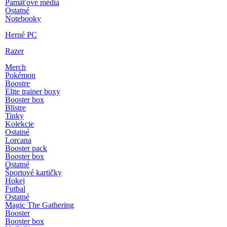
Pamäťové médiá
Ostatné
Notebooky
Herné PC
Razer
Merch
Pokémon
Boostre
Elite trainer boxy
Booster box
Blistre
Tinky
Kolekcie
Ostatné
Lorcana
Booster pack
Booster box
Ostatné
Športové kartičky
Hokej
Futbal
Ostatné
Magic The Gathering
Booster
Booster box