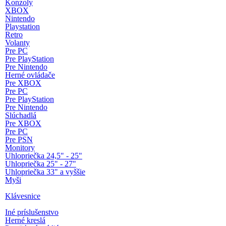
Konzoly
XBOX
Nintendo
Playstation
Retro
Volanty
Pre PC
Pre PlayStation
Pre Nintendo
Herné ovládače
Pre XBOX
Pre PC
Pre PlayStation
Pre Nintendo
Slúchadlá
Pre XBOX
Pre PC
Pre PSN
Monitory
Uhlopriečka 24,5" - 25"
Uhlopriečka 25" - 27"
Uhlopriečka 33" a vyššie
Myši
Klávesnice
Iné príslušenstvo
Herné kreslá