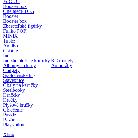
YuGiOh
Booster box
One piece TCG
Booster
Booster box
Zberateľské figúrky
Funko POP!
MINIX
Tubbz
Amiibo
Ostatné
Iné
Iné zberateľské kartičky
RC modely
Albumy na karty
Autodráhy
Gadgety
Spoločenské hry
Stavebnice
Obaly na kartičky
Steelbooky
Hrnčeky
Hračky
Plyšové hračky
Oblečenie
Puzzle
Bazár
Playstation
Xbox