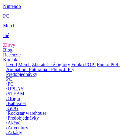
Nintendo
PC
Merch
Iné
Zľavy
Blog
Recenzie
Kontakt
Úvod
Merch
Zberateľské figúrky
Funko POP!
Funko POP
Animation: Futurama - Philip J. Fry
Predobjednávky
PC
›
PC
›
UPLAY
›
STEAM
›
Origin
›
Battle.net
›
GOG
›
Rockstar warehouse
›
Predobjednávky
›
Akčné
›
Adventury
›
Arkády