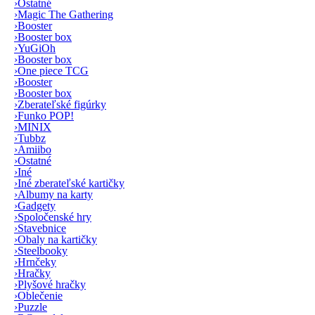
›
Ostatné
›
Magic The Gathering
›
Booster
›
Booster box
›
YuGiOh
›
Booster box
›
One piece TCG
›
Booster
›
Booster box
›
Zberateľské figúrky
›
Funko POP!
›
MINIX
›
Tubbz
›
Amiibo
›
Ostatné
›
Iné
›
Iné zberateľské kartičky
›
Albumy na karty
›
Gadgety
›
Spoločenské hry
›
Stavebnice
›
Obaly na kartičky
›
Steelbooky
›
Hrnčeky
›
Hračky
›
Plyšové hračky
›
Oblečenie
›
Puzzle