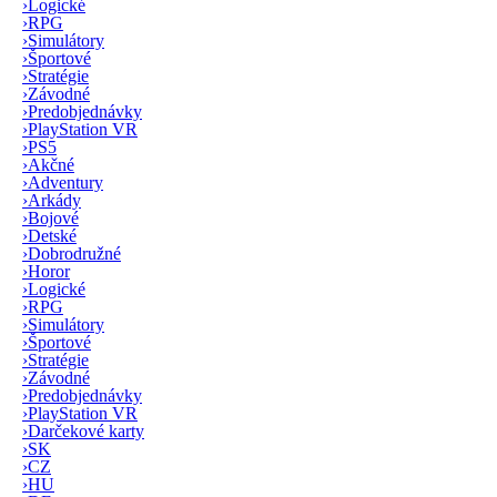
›
Logické
›
RPG
›
Simulátory
›
Športové
›
Stratégie
›
Závodné
›
Predobjednávky
›
PlayStation VR
›
PS5
›
Akčné
›
Adventury
›
Arkády
›
Bojové
›
Detské
›
Dobrodružné
›
Horor
›
Logické
›
RPG
›
Simulátory
›
Športové
›
Stratégie
›
Závodné
›
Predobjednávky
›
PlayStation VR
›
Darčekové karty
›
SK
›
CZ
›
HU