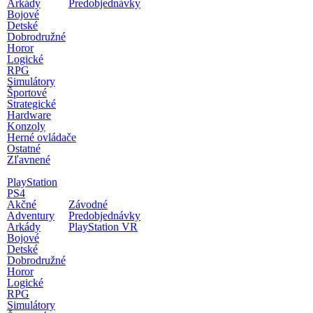
Arkády
Predobjednávky
Bojové
Detské
Dobrodružné
Horor
Logické
RPG
Simulátory
Športové
Strategické
Hardware
Konzoly
Herné ovládače
Ostatné
Zľavnené
PlayStation
PS4
Akčné
Závodné
Adventury
Predobjednávky
Arkády
PlayStation VR
Bojové
Detské
Dobrodružné
Horor
Logické
RPG
Simulátory