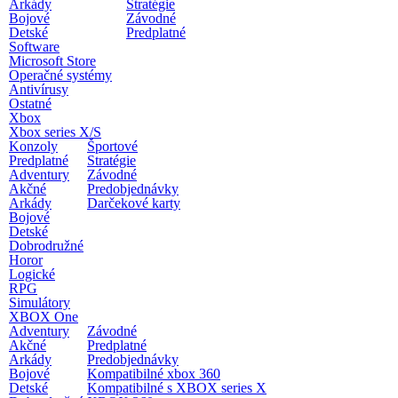
Arkády
Stratégie
Bojové
Závodné
Detské
Predplatné
Software
Microsoft Store
Operačné systémy
Antivírusy
Ostatné
Xbox
Xbox series X/S
Konzoly
Športové
Predplatné
Stratégie
Adventury
Závodné
Akčné
Predobjednávky
Arkády
Darčekové karty
Bojové
Detské
Dobrodružné
Horor
Logické
RPG
Simulátory
XBOX One
Adventury
Závodné
Akčné
Predplatné
Arkády
Predobjednávky
Bojové
Kompatibilné xbox 360
Detské
Kompatibilné s XBOX series X