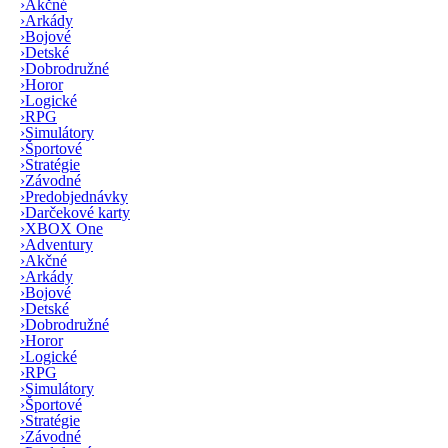
›
Akčné
›
Arkády
›
Bojové
›
Detské
›
Dobrodružné
›
Horor
›
Logické
›
RPG
›
Simulátory
›
Športové
›
Stratégie
›
Závodné
›
Predobjednávky
›
Darčekové karty
›
XBOX One
›
Adventury
›
Akčné
›
Arkády
›
Bojové
›
Detské
›
Dobrodružné
›
Horor
›
Logické
›
RPG
›
Simulátory
›
Športové
›
Stratégie
›
Závodné