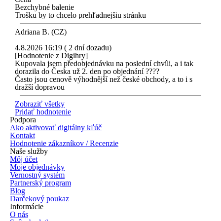
Bezchybné balenie
Trošku by to chcelo prehľadnejšiu stránku
Adriana B. (CZ)
4.8.2026 16:19 ( 2 dní dozadu)
[Hodnotenie z Digihry]
Kupovala jsem předobjednávku na poslední chvíli, a i tak
dorazila do Česka už 2. den po objednání ????
Často jsou cenově výhodnější než české obchody, a to i s
dražší dopravou
Zobraziť všetky
Pridať hodnotenie
Podpora
Ako aktivovať digitálny kľúč
Kontakt
Hodnotenie zákazníkov / Recenzie
Naše služby
Môj účet
Moje objednávky
Vernostný systém
Partnerský program
Blog
Darčekový poukaz
Informácie
O nás