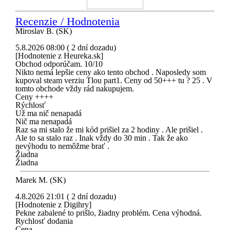
Recenzie / Hodnotenia
Miroslav B. (SK)
5.8.2026 08:00 ( 2 dní dozadu)
[Hodnotenie z Heureka.sk]
Obchod odporúčam. 10/10
Nikto nemá lepšie ceny ako tento obchod . Naposledy som
kupoval steam verziu Tlou part1. Ceny od 50+++ tu ? 25 . V
tomto obchode vždy rád nakupujem.
Ceny ++++
Rýchlosť
Už ma nič nenapadá
Nič ma nenapadá
Raz sa mi stalo že mi kód prišiel za 2 hodiny . Ale prišiel .
Ale to sa stalo raz . Inak vždy do 30 min . Tak že ako
nevýhodu to nemôžme brať .
Žiadna
Žiadna
Marek M. (SK)
4.8.2026 21:01 ( 2 dní dozadu)
[Hodnotenie z Digihry]
Pekne zabalené to prišlo, žiadny problém. Cena výhodná.
Rychlosť dodania
Cena