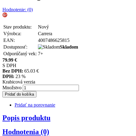
Hodnotenie: (0)
Stav produktu:
Nový
Výrobca:
Carrera
EAN:
4007486625815
Dostupnosť:
Skladom
Odporúčaný vek:
7+
79.99
€
S DPH
Bez DPH:
65.03
€
DPH:
23 %
Krabicová verzia
Množstvo
Pridať do košíka
Pridať na porovnanie
Popis produktu
Hodnotenia (0)