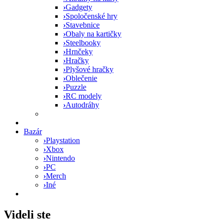
›
Gadgety
›
Spoločenské hry
›
Stavebnice
›
Obaly na kartičky
›
Steelbooky
›
Hrnčeky
›
Hračky
›
Plyšové hračky
›
Oblečenie
›
Puzzle
›
RC modely
›
Autodráhy
Bazár
›
Playstation
›
Xbox
›
Nintendo
›
PC
›
Merch
›
Iné
Videli ste