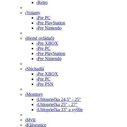
›
Retro
›
Volanty
›
Pre PC
›
Pre PlayStation
›
Pre Nintendo
›
Herné ovládače
›
Pre XBOX
›
Pre PC
›
Pre PlayStation
›
Pre Nintendo
›
Slúchadlá
›
Pre XBOX
›
Pre PC
›
Pre PSN
›
Monitory
›
Uhlopriečka 24,5" - 25"
›
Uhlopriečka 25" - 27"
›
Uhlopriečka 33" a vyššie
›
Myši
›
Klávesnice