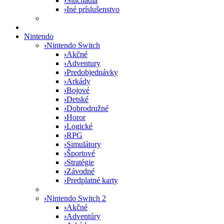
›
Slúchadlá
›
Iné príslušenstvo
Nintendo
›
Nintendo Switch
›
Akčné
›
Adventury
›
Predobjednávky
›
Arkády
›
Bojové
›
Detské
›
Dobrodružné
›
Horor
›
Logické
›
RPG
›
Simulátory
›
Športové
›
Stratégie
›
Závodné
›
Predplatné karty
›
Nintendo Switch 2
›
Akčné
›
Adventúry