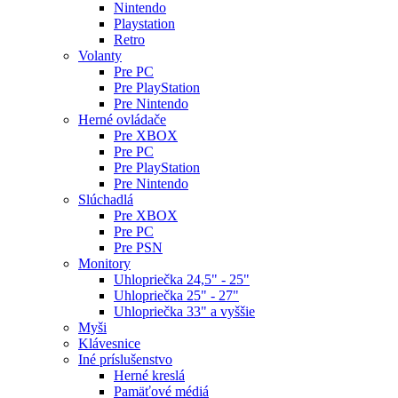
Nintendo
Playstation
Retro
Volanty
Pre PC
Pre PlayStation
Pre Nintendo
Herné ovládače
Pre XBOX
Pre PC
Pre PlayStation
Pre Nintendo
Slúchadlá
Pre XBOX
Pre PC
Pre PSN
Monitory
Uhlopriečka 24,5" - 25"
Uhlopriečka 25" - 27"
Uhlopriečka 33" a vyššie
Myši
Klávesnice
Iné príslušenstvo
Herné kreslá
Pamäťové médiá