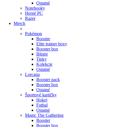
Ostatné
Notebooky
Herné PC
Razer
Merch
Pokémon
Boostre
Elite trainer boxy
Booster box
Blistre
Tinky
Kolekcie
Ostatné
Lorcana
Booster pack
Booster box
Ostatné
Športové kartičky
Hokej
Futbal
Ostatné
Magic The Gathering
Booster
Booster box