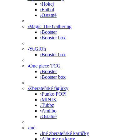
›
Hokej
›
Futbal
›
Ostatné
›
Magic The Gathering
›
Booster
›
Booster box
›
YuGiOh
›
Booster box
›
One piece TCG
›
Booster
›
Booster box
›
Zberateľské figúrky
›
Funko POP!
›
MINIX
›
Tubbz
›
Amiibo
›
Ostatné
›
Iné
›
Iné zberateľské kartičky
›
Albumy na karty