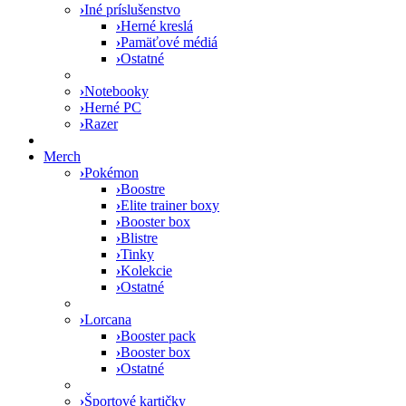
›
Iné príslušenstvo
›
Herné kreslá
›
Pamäťové médiá
›
Ostatné
›
Notebooky
›
Herné PC
›
Razer
Merch
›
Pokémon
›
Boostre
›
Elite trainer boxy
›
Booster box
›
Blistre
›
Tinky
›
Kolekcie
›
Ostatné
›
Lorcana
›
Booster pack
›
Booster box
›
Ostatné
›
Športové kartičky