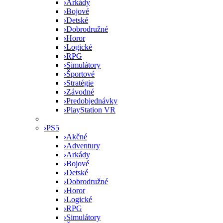
›
Arkády
›
Bojové
›
Detské
›
Dobrodružné
›
Horor
›
Logické
›
RPG
›
Simulátory
›
Športové
›
Stratégie
›
Závodné
›
Predobjednávky
›
PlayStation VR
›
PS5
›
Akčné
›
Adventury
›
Arkády
›
Bojové
›
Detské
›
Dobrodružné
›
Horor
›
Logické
›
RPG
›
Simulátory