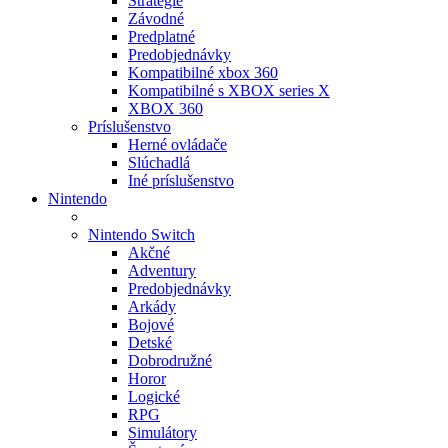
Stratégie
Závodné
Predplatné
Predobjednávky
Kompatibilné xbox 360
Kompatibilné s XBOX series X
XBOX 360
Príslušenstvo
Herné ovládače
Slúchadlá
Iné príslušenstvo
Nintendo
Nintendo Switch
Akčné
Adventury
Predobjednávky
Arkády
Bojové
Detské
Dobrodružné
Horor
Logické
RPG
Simulátory