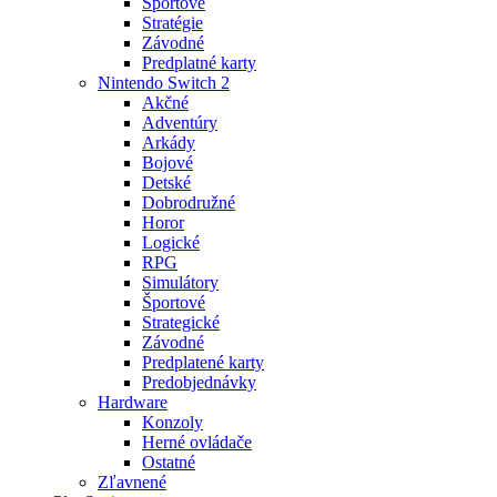
Športové
Stratégie
Závodné
Predplatné karty
Nintendo Switch 2
Akčné
Adventúry
Arkády
Bojové
Detské
Dobrodružné
Horor
Logické
RPG
Simulátory
Športové
Strategické
Závodné
Predplatené karty
Predobjednávky
Hardware
Konzoly
Herné ovládače
Ostatné
Zľavnené