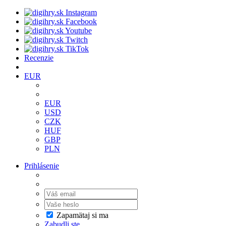
Recenzie
EUR
EUR
USD
CZK
HUF
GBP
PLN
Prihlásenie
Zapamätaj si ma
Zabudli ste