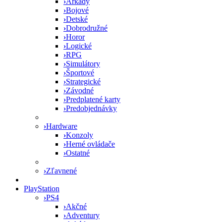
›
Arkády
›
Bojové
›
Detské
›
Dobrodružné
›
Horor
›
Logické
›
RPG
›
Simulátory
›
Športové
›
Strategické
›
Závodné
›
Predplatené karty
›
Predobjednávky
›
Hardware
›
Konzoly
›
Herné ovládače
›
Ostatné
›
Zľavnené
PlayStation
›
PS4
›
Akčné
›
Adventury