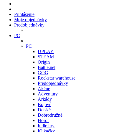
Prihlásenie
Moje objednávky
Predobjednávky
PC
PC
UPLAY
STEAM
Origin
Battle.net
GOG
Rockstar warehouse
Predobjednávky
Akčné
Adventury
Arkády
Bojové
Detské
Dobrodružné
Horor
Indie hry
Klikačky