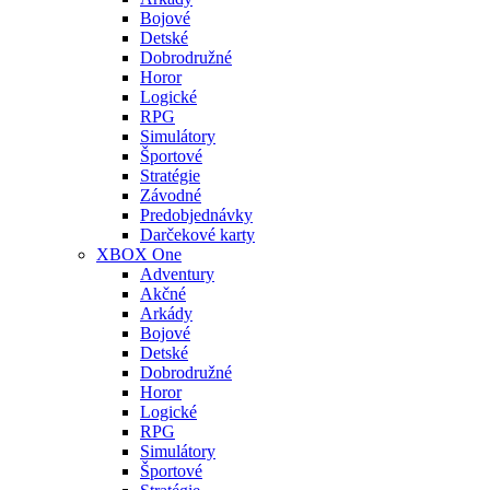
Bojové
Detské
Dobrodružné
Horor
Logické
RPG
Simulátory
Športové
Stratégie
Závodné
Predobjednávky
Darčekové karty
XBOX One
Adventury
Akčné
Arkády
Bojové
Detské
Dobrodružné
Horor
Logické
RPG
Simulátory
Športové