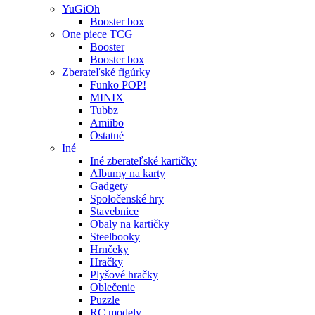
YuGiOh
Booster box
One piece TCG
Booster
Booster box
Zberateľské figúrky
Funko POP!
MINIX
Tubbz
Amiibo
Ostatné
Iné
Iné zberateľské kartičky
Albumy na karty
Gadgety
Spoločenské hry
Stavebnice
Obaly na kartičky
Steelbooky
Hrnčeky
Hračky
Plyšové hračky
Oblečenie
Puzzle
RC modely