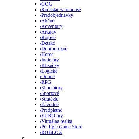
›
GOG
›
Rockstar warehouse
›
Predobjednávky
›
Akčné
›
Adventury
›
Arkády
›
Bojové
›
Detské
›
Dobrodružné
›
Horor
›
Indie hry
›
Klikačky
›
Logické
›
Online
›
RPG
›
Simulátory
›
Športové
›
Stratégie
›
Závodné
›
Predplatné
›
EURO hry
›
Virtuálna realita
›
PC Epic Game Store
›
ROBLOX