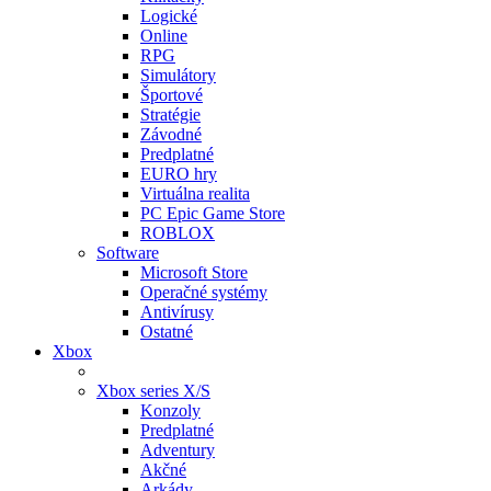
Logické
Online
RPG
Simulátory
Športové
Stratégie
Závodné
Predplatné
EURO hry
Virtuálna realita
PC Epic Game Store
ROBLOX
Software
Microsoft Store
Operačné systémy
Antivírusy
Ostatné
Xbox
Xbox series X/S
Konzoly
Predplatné
Adventury
Akčné
Arkády