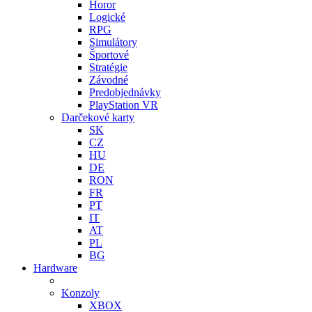
Horor
Logické
RPG
Simulátory
Športové
Stratégie
Závodné
Predobjednávky
PlayStation VR
Darčekové karty
SK
CZ
HU
DE
RON
FR
PT
IT
AT
PL
BG
Hardware
Konzoly
XBOX