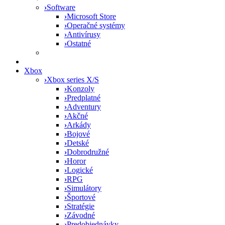
›
Software
›
Microsoft Store
›
Operačné systémy
›
Antivírusy
›
Ostatné
Xbox
›
Xbox series X/S
›
Konzoly
›
Predplatné
›
Adventury
›
Akčné
›
Arkády
›
Bojové
›
Detské
›
Dobrodružné
›
Horor
›
Logické
›
RPG
›
Simulátory
›
Športové
›
Stratégie
›
Závodné
›
Predobjednávky