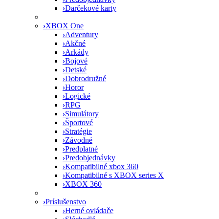
›
Darčekové karty
›
XBOX One
›
Adventury
›
Akčné
›
Arkády
›
Bojové
›
Detské
›
Dobrodružné
›
Horor
›
Logické
›
RPG
›
Simulátory
›
Športové
›
Stratégie
›
Závodné
›
Predplatné
›
Predobjednávky
›
Kompatibilné xbox 360
›
Kompatibilné s XBOX series X
›
XBOX 360
›
Príslušenstvo
›
Herné ovládače