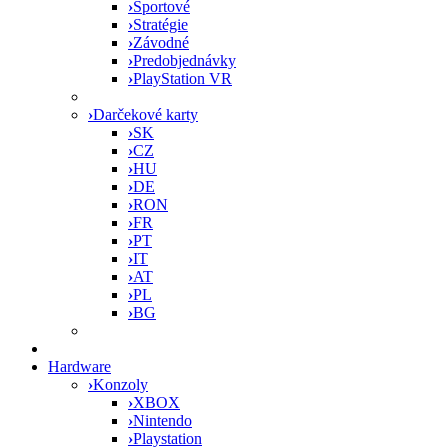
›
Športové
›
Stratégie
›
Závodné
›
Predobjednávky
›
PlayStation VR
›
Darčekové karty
›
SK
›
CZ
›
HU
›
DE
›
RON
›
FR
›
PT
›
IT
›
AT
›
PL
›
BG
Hardware
›
Konzoly
›
XBOX
›
Nintendo
›
Playstation