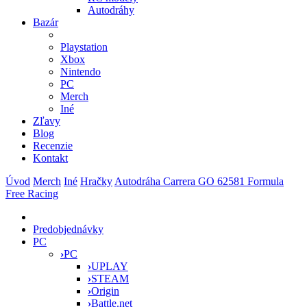
Autodráhy
Bazár
Playstation
Xbox
Nintendo
PC
Merch
Iné
Zľavy
Blog
Recenzie
Kontakt
Úvod
Merch
Iné
Hračky
Autodráha Carrera GO 62581 Formula
Free Racing
Predobjednávky
PC
›
PC
›
UPLAY
›
STEAM
›
Origin
›
Battle.net