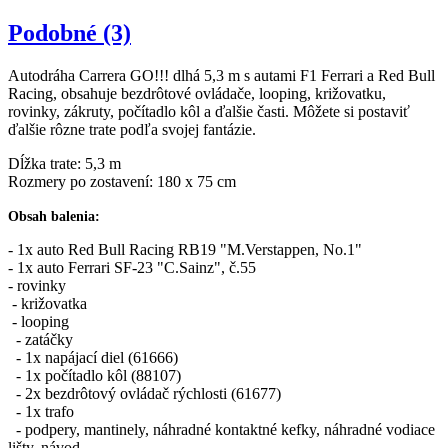
Podobné (3)
Autodráha Carrera GO!!! dlhá 5,3 m s autami F1 Ferrari a Red Bull
Racing, obsahuje bezdrôtové ovládače, looping, križovatku,
rovinky, zákruty, počítadlo kôl a ďalšie časti. Môžete si postaviť
ďalšie rôzne trate podľa svojej fantázie.
Dĺžka trate: 5,3 m
Rozmery po zostavení: 180 x 75 cm
Obsah balenia:
- 1x auto Red Bull Racing RB19 "M.Verstappen, No.1"
- 1x auto Ferrari SF-23 "C.Sainz", č.55
- rovinky
- križovatka
- looping
- zatáčky
- 1x napájací diel (61666)
- 1x počítadlo kôl (88107)
- 2x bezdrôtový ovládač rýchlosti (61677)
- 1x trafo
- podpery, mantinely, náhradné kontaktné kefky, náhradné vodiace
lišty, návod