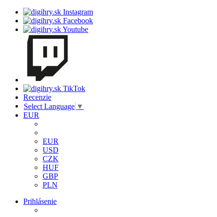
Recenzie
Select Language
▼
EUR
EUR
USD
CZK
HUF
GBP
PLN
Prihlásenie