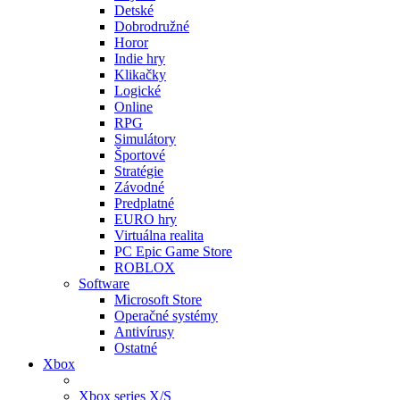
Detské
Dobrodružné
Horor
Indie hry
Klikačky
Logické
Online
RPG
Simulátory
Športové
Stratégie
Závodné
Predplatné
EURO hry
Virtuálna realita
PC Epic Game Store
ROBLOX
Software
Microsoft Store
Operačné systémy
Antivírusy
Ostatné
Xbox
Xbox series X/S