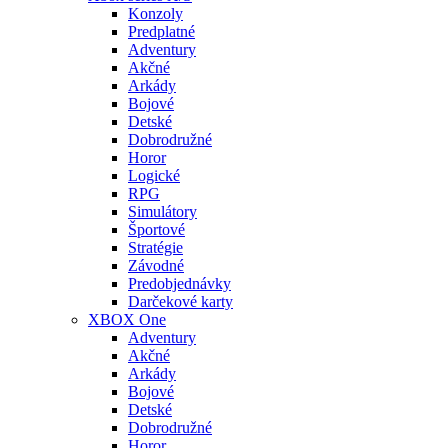
Konzoly
Predplatné
Adventury
Akčné
Arkády
Bojové
Detské
Dobrodružné
Horor
Logické
RPG
Simulátory
Športové
Stratégie
Závodné
Predobjednávky
Darčekové karty
XBOX One
Adventury
Akčné
Arkády
Bojové
Detské
Dobrodružné
Horor