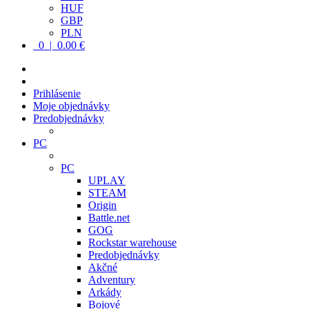
HUF
GBP
PLN
0 | 0.00 €
Prihlásenie
Moje objednávky
Predobjednávky
PC
PC
UPLAY
STEAM
Origin
Battle.net
GOG
Rockstar warehouse
Predobjednávky
Akčné
Adventury
Arkády
Bojové