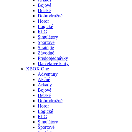
Bojové
Detské
Dobrodružné
Horor
Logické
RPG
Simulátory
Športové
Stratégie
Závodné
Predobjednávky
Darčekové karty
XBOX One
Adventury
Akčné
Arkády
Bojové
Detské
Dobrodružné
Horor
Logické
RPG
Simulátory
Športové