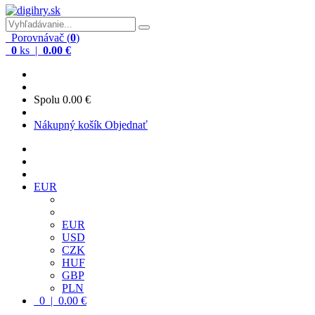
Porovnávač (
0
)
0
ks |
0.00 €
Spolu
0.00 €
Nákupný košík
Objednať
EUR
EUR
USD
CZK
HUF
GBP
PLN
0 | 0.00 €