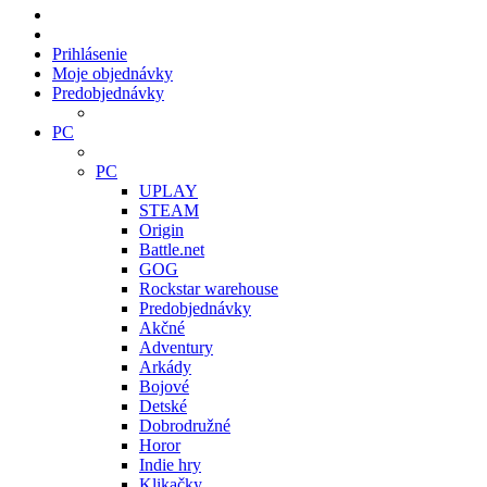
Prihlásenie
Moje objednávky
Predobjednávky
PC
PC
UPLAY
STEAM
Origin
Battle.net
GOG
Rockstar warehouse
Predobjednávky
Akčné
Adventury
Arkády
Bojové
Detské
Dobrodružné
Horor
Indie hry
Klikačky