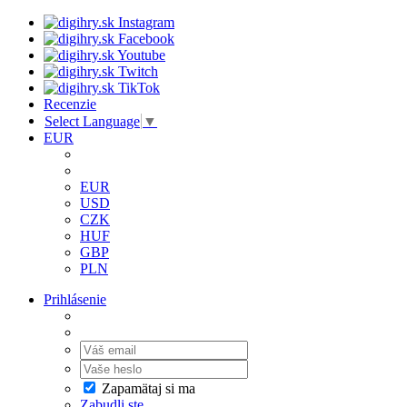
Recenzie
Select Language
▼
EUR
EUR
USD
CZK
HUF
GBP
PLN
Prihlásenie
Zapamätaj si ma
Zabudli ste