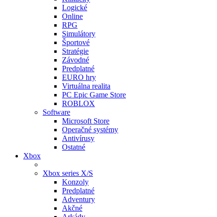
Logické
Online
RPG
Simulátory
Športové
Stratégie
Závodné
Predplatné
EURO hry
Virtuálna realita
PC Epic Game Store
ROBLOX
Software
Microsoft Store
Operačné systémy
Antivírusy
Ostatné
Xbox
Xbox series X/S
Konzoly
Predplatné
Adventury
Akčné
Arkády