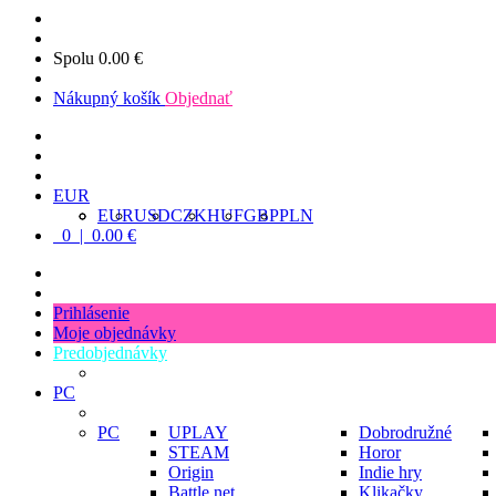
Spolu
0.00 €
Nákupný košík
Objednať
EUR
EUR
USD
CZK
HUF
GBP
PLN
0 | 0.00 €
Prihlásenie
Moje objednávky
Predobjednávky
PC
PC
UPLAY
Dobrodružné
STEAM
Horor
Origin
Indie hry
Battle.net
Klikačky