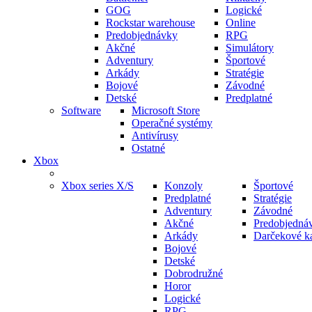
GOG
Logické
Rockstar warehouse
Online
Predobjednávky
RPG
Akčné
Simulátory
Adventury
Športové
Arkády
Stratégie
Bojové
Závodné
Detské
Predplatné
Software
Microsoft Store
Operačné systémy
Antivírusy
Ostatné
Xbox
Xbox series X/S
Konzoly
Športové
Predplatné
Stratégie
Adventury
Závodné
Akčné
Predobjedná
Arkády
Darčekové ka
Bojové
Detské
Dobrodružné
Horor
Logické
RPG