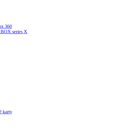
ox 360
XBOX series X
é karty