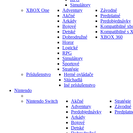
Simulátory
XBOX One
Adventury
Závodné
Akčné
Predplatné
Arkády
Predobjednávky
Bojové
Kompatibilné xb
Detské
Kompatibilné s 
Dobrodružné
XBOX 360
Horor
Logické
RPG
Simulátory
Športové
Stratégie
Príslušenstvo
Herné ovládače
Slúchadlá
Iné príslušenstvo
Nintendo
Nintendo Switch
Akčné
Stratégie
Adventury
Závodné
Predobjednávky
Predplatn
Arkády
Bojové
Detské