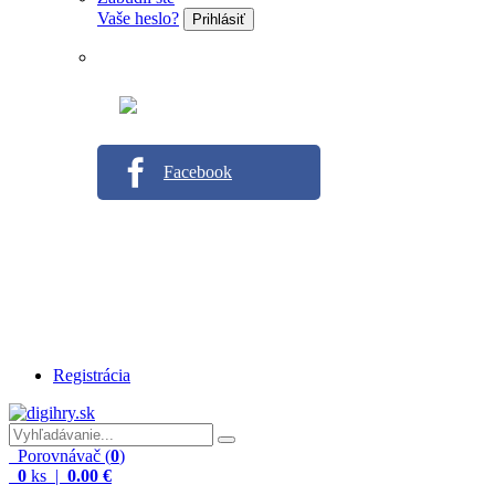
Vaše heslo?
Prihlásiť
Facebook
Registrácia
Porovnávač (
0
)
0
ks |
0.00 €