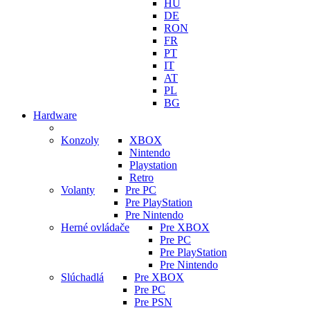
HU
DE
RON
FR
PT
IT
AT
PL
BG
Hardware
Konzoly
XBOX
Nintendo
Playstation
Retro
Volanty
Pre PC
Pre PlayStation
Pre Nintendo
Herné ovládače
Pre XBOX
Pre PC
Pre PlayStation
Pre Nintendo
Slúchadlá
Pre XBOX
Pre PC
Pre PSN