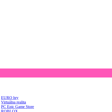
EURO hry
Virtuálna realita
PC Epic Game Store
ROBLOX