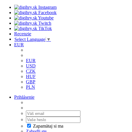
Recenzie
Select Language
▼
EUR
EUR
USD
CZK
HUF
GBP
PLN
Prihlásenie
Zapamätaj si ma
Zabudli ste