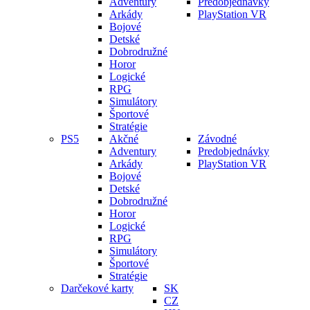
Adventury
Predobjednávky
Arkády
PlayStation VR
Bojové
Detské
Dobrodružné
Horor
Logické
RPG
Simulátory
Športové
Stratégie
PS5
Akčné
Závodné
Adventury
Predobjednávky
Arkády
PlayStation VR
Bojové
Detské
Dobrodružné
Horor
Logické
RPG
Simulátory
Športové
Stratégie
Darčekové karty
SK
CZ