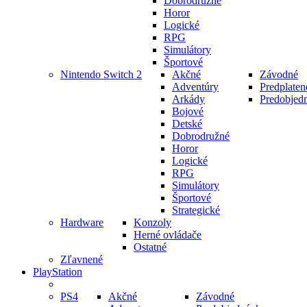
Dobrodružné
Horor
Logické
RPG
Simulátory
Športové
Nintendo Switch 2
Akčné
Závodné
Adventúry
Predplaten
Arkády
Predobjed
Bojové
Detské
Dobrodružné
Horor
Logické
RPG
Simulátory
Športové
Strategické
Hardware
Konzoly
Herné ovládače
Ostatné
Zľavnené
PlayStation
PS4
Akčné
Závodné