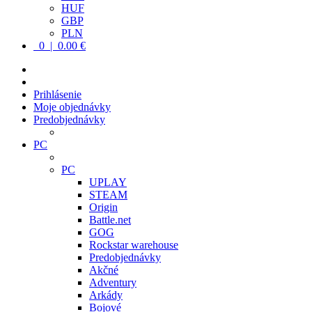
HUF
GBP
PLN
0 | 0.00 €
Prihlásenie
Moje objednávky
Predobjednávky
PC
PC
UPLAY
STEAM
Origin
Battle.net
GOG
Rockstar warehouse
Predobjednávky
Akčné
Adventury
Arkády
Bojové