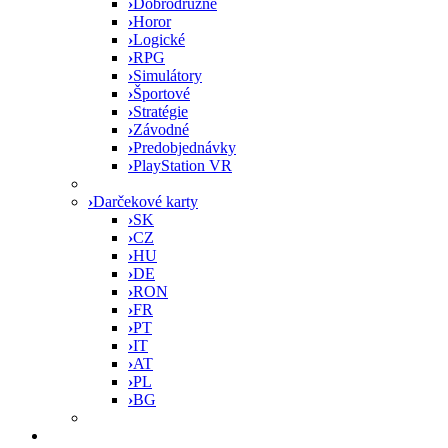
›
Dobrodružné
›
Horor
›
Logické
›
RPG
›
Simulátory
›
Športové
›
Stratégie
›
Závodné
›
Predobjednávky
›
PlayStation VR
›
Darčekové karty
›
SK
›
CZ
›
HU
›
DE
›
RON
›
FR
›
PT
›
IT
›
AT
›
PL
›
BG