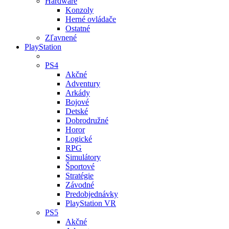
Hardware
Konzoly
Herné ovládače
Ostatné
Zľavnené
PlayStation
PS4
Akčné
Adventury
Arkády
Bojové
Detské
Dobrodružné
Horor
Logické
RPG
Simulátory
Športové
Stratégie
Závodné
Predobjednávky
PlayStation VR
PS5
Akčné