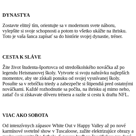
DYNASTYA
Zostavte elitný tím, orientujte sa v modernom svete náboru,
vylepšite si svoje schopnosti a potom to všetko ukážte na ihrisku.
Toto je vaša šanca zapísať sa do histórie svojej dynastie, tréner.
CESTA K SLÁVE
Žite život študenta-športovca od stredoškolského nováčka až po
legendu Heismanovej školy. Vytvorte si svoju nahrávku najlepších
momentov, aby ste získali ponuku od svojej vysnívanej školy.
Posuňte sa v rebríčku triedy a zabezpečte si štipendiá pred ostatnými
nováčkami. Každé rozhodnutie sa počíta, na ihrisku aj mimo neho,
zatiaľ čo si získavate dôveru trénera a razíte si cestu k draftu NFL.
VIAC AKO SOBOTA
Od intenzívnych zápasov White Out v Happy Valley až po nové
karmínové svetelné show v Tuscaloose, zažite elektrizujúce obrazy a