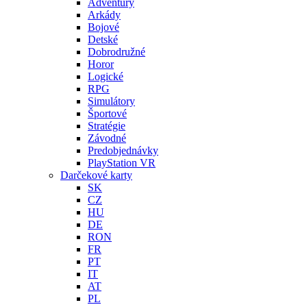
Adventury
Arkády
Bojové
Detské
Dobrodružné
Horor
Logické
RPG
Simulátory
Športové
Stratégie
Závodné
Predobjednávky
PlayStation VR
Darčekové karty
SK
CZ
HU
DE
RON
FR
PT
IT
AT
PL