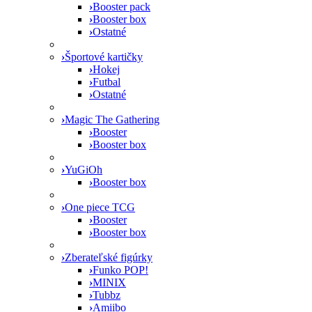
›
Booster pack
›
Booster box
›
Ostatné
›
Športové kartičky
›
Hokej
›
Futbal
›
Ostatné
›
Magic The Gathering
›
Booster
›
Booster box
›
YuGiOh
›
Booster box
›
One piece TCG
›
Booster
›
Booster box
›
Zberateľské figúrky
›
Funko POP!
›
MINIX
›
Tubbz
›
Amiibo