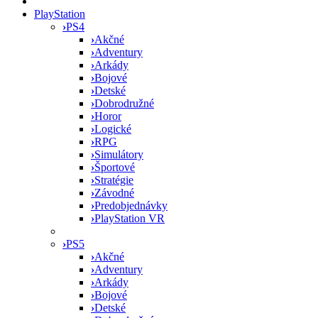
PlayStation
›
PS4
›
Akčné
›
Adventury
›
Arkády
›
Bojové
›
Detské
›
Dobrodružné
›
Horor
›
Logické
›
RPG
›
Simulátory
›
Športové
›
Stratégie
›
Závodné
›
Predobjednávky
›
PlayStation VR
›
PS5
›
Akčné
›
Adventury
›
Arkády
›
Bojové
›
Detské