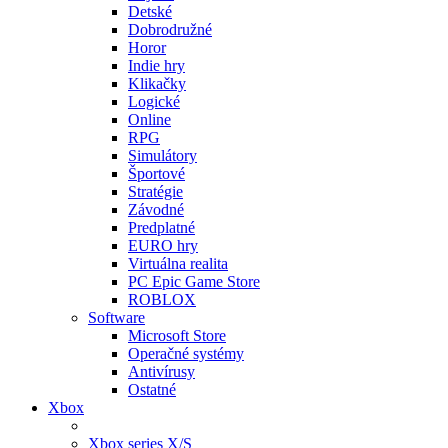
Detské
Dobrodružné
Horor
Indie hry
Klikačky
Logické
Online
RPG
Simulátory
Športové
Stratégie
Závodné
Predplatné
EURO hry
Virtuálna realita
PC Epic Game Store
ROBLOX
Software
Microsoft Store
Operačné systémy
Antivírusy
Ostatné
Xbox
Xbox series X/S