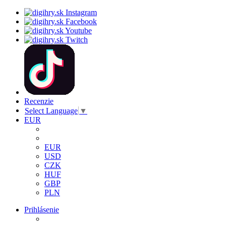
Recenzie
Select Language
▼
EUR
EUR
USD
CZK
HUF
GBP
PLN
Prihlásenie