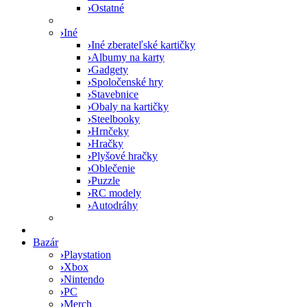
›
Ostatné
›
Iné
›
Iné zberateľské kartičky
›
Albumy na karty
›
Gadgety
›
Spoločenské hry
›
Stavebnice
›
Obaly na kartičky
›
Steelbooky
›
Hrnčeky
›
Hračky
›
Plyšové hračky
›
Oblečenie
›
Puzzle
›
RC modely
›
Autodráhy
Bazár
›
Playstation
›
Xbox
›
Nintendo
›
PC
›
Merch