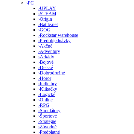
›
PC
›
UPLAY
›
STEAM
›
Origin
›
Battle.net
›
GOG
›
Rockstar warehouse
›
Predobjednávky
›
Akčné
›
Adventury
›
Arkády
›
Bojové
›
Detské
›
Dobrodružné
›
Horor
›
Indie hry
›
Klikačky
›
Logické
›
Online
›
RPG
›
Simulátory
›
Športové
›
Stratégie
›
Závodné
›
Predplatné