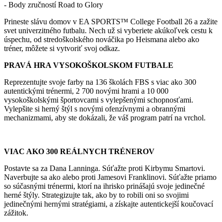
- Body zručností Road to Glory
Prineste slávu domov v EA SPORTS™ College Football 26 a zažite
svet univerzitného futbalu. Nech už si vyberiete akúkoľvek cestu k
úspechu, od stredoškolského nováčika po Heismana alebo ako
tréner, môžete si vytvoriť svoj odkaz.
PRAVÁ HRA VYSOKOŠKOLSKOM FUTBALE
Reprezentujte svoje farby na 136 školách FBS s viac ako 300
autentickými trénermi, 2 700 novými hrami a 10 000
vysokoškolskými športovcami s vylepšenými schopnosťami.
Vylepšite si herný štýl s novými ofenzívnymi a obrannými
mechanizmami, aby ste dokázali, že váš program patrí na vrchol.
VIAC AKO 300 REÁLNYCH TRÉNEROV
Postavte sa za Dana Lanninga. Súťažte proti Kirbymu Smartovi.
Naverbujte sa ako alebo proti Jamesovi Franklinovi. Súťažte priamo
so súčasnými trénermi, ktorí na ihrisko prinášajú svoje jedinečné
herné štýly. Strategizujte tak, ako by to robili oni so svojimi
jedinečnými hernými stratégiami, a získajte autentickejší koučovací
zážitok.