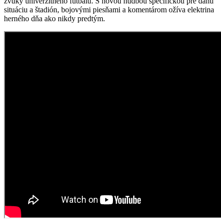
zvuky univerzitného futbalu. S novou hudbou špecifickou pre danú
situáciu a štadión, bojovými piesňami a komentárom ožíva elektrina
herného dňa ako nikdy predtým.