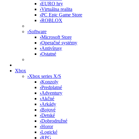
›
EURO hry
›
Virtuálna realita
›
PC Epic Game Store
›
ROBLOX
›
Software
›
Microsoft Store
›
Operačné systémy
›
Antivírusy
›
Ostatné
Xbox
›
Xbox series X/S
›
Konzoly
›
Predplatné
›
Adventury
›
Akčné
›
Arkády
›
Bojové
›
Detské
›
Dobrodružné
›
Horor
›
Logické
›
RPG