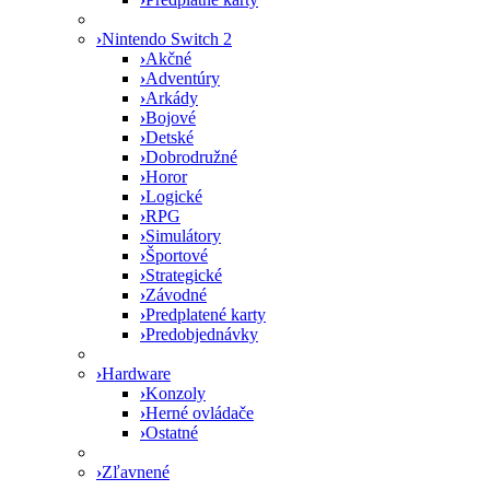
›
Nintendo Switch 2
›
Akčné
›
Adventúry
›
Arkády
›
Bojové
›
Detské
›
Dobrodružné
›
Horor
›
Logické
›
RPG
›
Simulátory
›
Športové
›
Strategické
›
Závodné
›
Predplatené karty
›
Predobjednávky
›
Hardware
›
Konzoly
›
Herné ovládače
›
Ostatné
›
Zľavnené