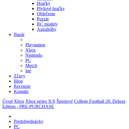
Hračky
Plyšové hračky
Oblečenie
Puzzle
RC modely
Autodráhy
Bazár
Playstation
Xbox
Nintendo
PC
Merch
Iné
Zľavy
Blog
Recenzie
Kontakt
Úvod
Xbox
Xbox series X/S
Športové
College Football 26: Deluxe
Edition - PRE-PURCHASE
Predobjednávky
PC