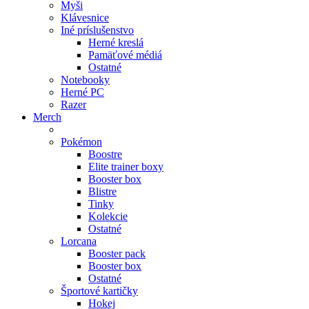
Myši
Klávesnice
Iné príslušenstvo
Herné kreslá
Pamäťové médiá
Ostatné
Notebooky
Herné PC
Razer
Merch
Pokémon
Boostre
Elite trainer boxy
Booster box
Blistre
Tinky
Kolekcie
Ostatné
Lorcana
Booster pack
Booster box
Ostatné
Športové kartičky
Hokej