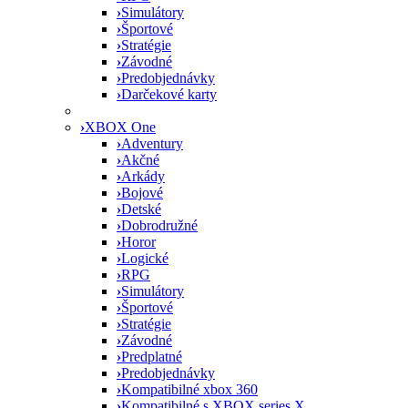
›
Simulátory
›
Športové
›
Stratégie
›
Závodné
›
Predobjednávky
›
Darčekové karty
›
XBOX One
›
Adventury
›
Akčné
›
Arkády
›
Bojové
›
Detské
›
Dobrodružné
›
Horor
›
Logické
›
RPG
›
Simulátory
›
Športové
›
Stratégie
›
Závodné
›
Predplatné
›
Predobjednávky
›
Kompatibilné xbox 360
›
Kompatibilné s XBOX series X