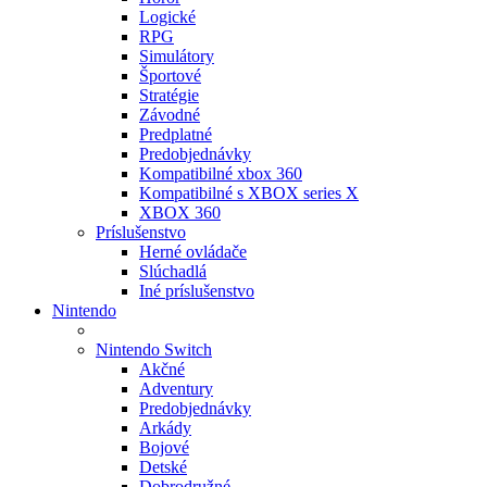
Logické
RPG
Simulátory
Športové
Stratégie
Závodné
Predplatné
Predobjednávky
Kompatibilné xbox 360
Kompatibilné s XBOX series X
XBOX 360
Príslušenstvo
Herné ovládače
Slúchadlá
Iné príslušenstvo
Nintendo
Nintendo Switch
Akčné
Adventury
Predobjednávky
Arkády
Bojové
Detské
Dobrodružné