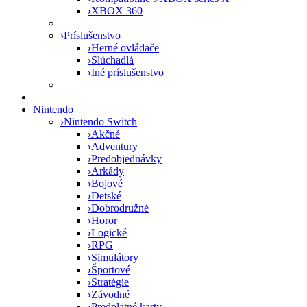
›
XBOX 360
›
Príslušenstvo
›
Herné ovládače
›
Slúchadlá
›
Iné príslušenstvo
Nintendo
›
Nintendo Switch
›
Akčné
›
Adventury
›
Predobjednávky
›
Arkády
›
Bojové
›
Detské
›
Dobrodružné
›
Horor
›
Logické
›
RPG
›
Simulátory
›
Športové
›
Stratégie
›
Závodné
›
Predplatné karty