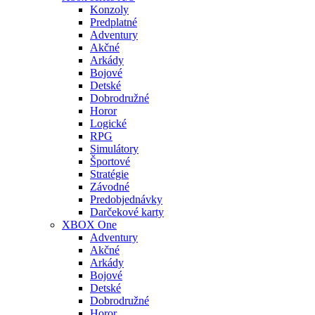
Konzoly
Predplatné
Adventury
Akčné
Arkády
Bojové
Detské
Dobrodružné
Horor
Logické
RPG
Simulátory
Športové
Stratégie
Závodné
Predobjednávky
Darčekové karty
XBOX One
Adventury
Akčné
Arkády
Bojové
Detské
Dobrodružné
Horor