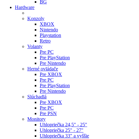
BG
Hardware
Konzoly
XBOX
Nintendo
Playstation
Retro
Volanty
Pre PC
Pre PlayStation
Pre Nintendo
Herné ovládače
Pre XBOX
Pre PC
Pre PlayStation
Pre Nintendo
Slúchadlá
Pre XBOX
Pre PC
Pre PSN
Monitory
Uhlopriečka 24,5" - 25"
Uhlopriečka 25" - 27"
Uhlopriečka 33" a vyššie