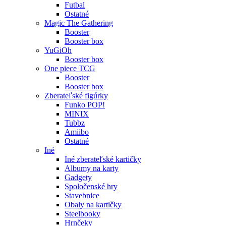
Futbal
Ostatné
Magic The Gathering
Booster
Booster box
YuGiOh
Booster box
One piece TCG
Booster
Booster box
Zberateľské figúrky
Funko POP!
MINIX
Tubbz
Amiibo
Ostatné
Iné
Iné zberateľské kartičky
Albumy na karty
Gadgety
Spoločenské hry
Stavebnice
Obaly na kartičky
Steelbooky
Hrnčeky