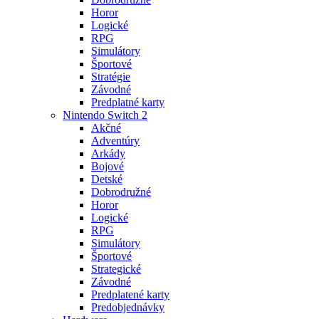
Horor
Logické
RPG
Simulátory
Športové
Stratégie
Závodné
Predplatné karty
Nintendo Switch 2
Akčné
Adventúry
Arkády
Bojové
Detské
Dobrodružné
Horor
Logické
RPG
Simulátory
Športové
Strategické
Závodné
Predplatené karty
Predobjednávky