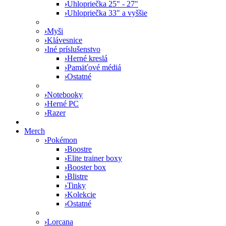
›
Uhlopriečka 25" - 27"
›
Uhlopriečka 33" a vyššie
›
Myši
›
Klávesnice
›
Iné príslušenstvo
›
Herné kreslá
›
Pamäťové médiá
›
Ostatné
›
Notebooky
›
Herné PC
›
Razer
Merch
›
Pokémon
›
Boostre
›
Elite trainer boxy
›
Booster box
›
Blistre
›
Tinky
›
Kolekcie
›
Ostatné
›
Lorcana