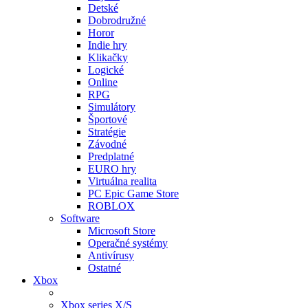
Detské
Dobrodružné
Horor
Indie hry
Klikačky
Logické
Online
RPG
Simulátory
Športové
Stratégie
Závodné
Predplatné
EURO hry
Virtuálna realita
PC Epic Game Store
ROBLOX
Software
Microsoft Store
Operačné systémy
Antivírusy
Ostatné
Xbox
Xbox series X/S