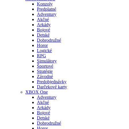
Konzoly
Predplatné
Adventury
Akčné
Arkády
Bojové
Detské
Dobrodružné
Horor
Logické
RPG
Simulátory
Športové
Stratégie
Závodné
Predobjednávky
Darčekové karty
XBOX One
Adventury
Akčné
Arkády
Bojové
Detské
Dobrodružné
Horor