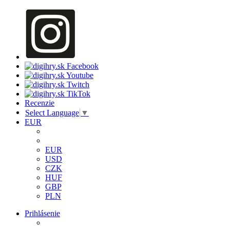
Recenzie
Select Language
▼
EUR
EUR
USD
CZK
HUF
GBP
PLN
Prihlásenie