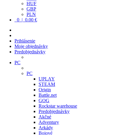
HUF
GBP
PLN
0 | 0.00 €
Prihlásenie
Moje objednávky
Predobjednávky
PC
PC
UPLAY
STEAM
Origin
Battle.net
GOG
Rockstar warehouse
Predobjednávky
Akčné
Adventury
Arkády
Bojové