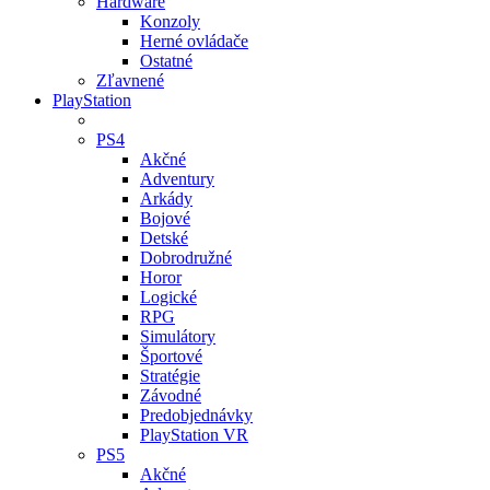
Hardware
Konzoly
Herné ovládače
Ostatné
Zľavnené
PlayStation
PS4
Akčné
Adventury
Arkády
Bojové
Detské
Dobrodružné
Horor
Logické
RPG
Simulátory
Športové
Stratégie
Závodné
Predobjednávky
PlayStation VR
PS5
Akčné