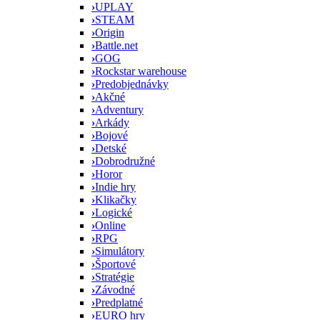
›
UPLAY
›
STEAM
›
Origin
›
Battle.net
›
GOG
›
Rockstar warehouse
›
Predobjednávky
›
Akčné
›
Adventury
›
Arkády
›
Bojové
›
Detské
›
Dobrodružné
›
Horor
›
Indie hry
›
Klikačky
›
Logické
›
Online
›
RPG
›
Simulátory
›
Športové
›
Stratégie
›
Závodné
›
Predplatné
›
EURO hry