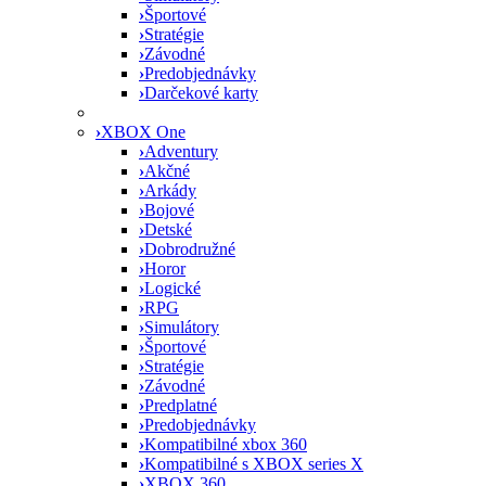
›
Športové
›
Stratégie
›
Závodné
›
Predobjednávky
›
Darčekové karty
›
XBOX One
›
Adventury
›
Akčné
›
Arkády
›
Bojové
›
Detské
›
Dobrodružné
›
Horor
›
Logické
›
RPG
›
Simulátory
›
Športové
›
Stratégie
›
Závodné
›
Predplatné
›
Predobjednávky
›
Kompatibilné xbox 360
›
Kompatibilné s XBOX series X
›
XBOX 360