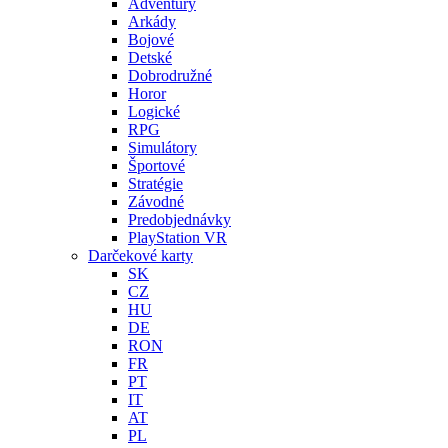
Adventury
Arkády
Bojové
Detské
Dobrodružné
Horor
Logické
RPG
Simulátory
Športové
Stratégie
Závodné
Predobjednávky
PlayStation VR
Darčekové karty
SK
CZ
HU
DE
RON
FR
PT
IT
AT
PL