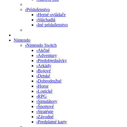
›
Príslušenstvo
›
Herné ovládače
›
Slúchadlá
›
Iné príslušenstvo
Nintendo
›
Nintendo Switch
›
Akčné
›
Adventury
›
Predobjednávky
›
Arkády
›
Bojové
›
Detské
›
Dobrodružné
›
Horor
›
Logické
›
RPG
›
Simulátory
›
Športové
›
Stratégie
›
Závodné
›
Predplatné karty