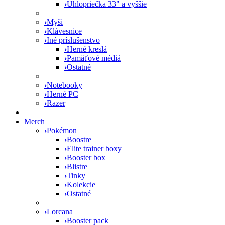
›
Uhlopriečka 33" a vyššie
›
Myši
›
Klávesnice
›
Iné príslušenstvo
›
Herné kreslá
›
Pamäťové médiá
›
Ostatné
›
Notebooky
›
Herné PC
›
Razer
Merch
›
Pokémon
›
Boostre
›
Elite trainer boxy
›
Booster box
›
Blistre
›
Tinky
›
Kolekcie
›
Ostatné
›
Lorcana
›
Booster pack