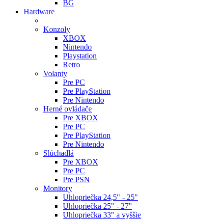
BG
Hardware
Konzoly
XBOX
Nintendo
Playstation
Retro
Volanty
Pre PC
Pre PlayStation
Pre Nintendo
Herné ovládače
Pre XBOX
Pre PC
Pre PlayStation
Pre Nintendo
Slúchadlá
Pre XBOX
Pre PC
Pre PSN
Monitory
Uhlopriečka 24,5" - 25"
Uhlopriečka 25" - 27"
Uhlopriečka 33" a vyššie