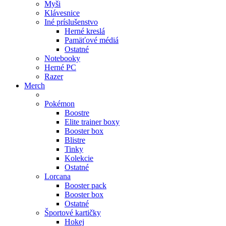
Myši
Klávesnice
Iné príslušenstvo
Herné kreslá
Pamäťové médiá
Ostatné
Notebooky
Herné PC
Razer
Merch
Pokémon
Boostre
Elite trainer boxy
Booster box
Blistre
Tinky
Kolekcie
Ostatné
Lorcana
Booster pack
Booster box
Ostatné
Športové kartičky
Hokej