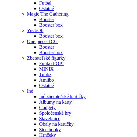
Futbal
Ostatné
Magic The Gathering
Booster
Booster box
YuGiOh
Booster box
One piece TCG
Booster
Booster box
Zberateľské figúrky
Funko POP!
MINIX
Tubbz
Amiibo
Ostatné
Iné
Iné zberateľské kartičky
Albumy na karty
Gadgety
Spoločenské hry
Stavebnice
Obaly na kartičky
Steelbooky
Hrnčeky