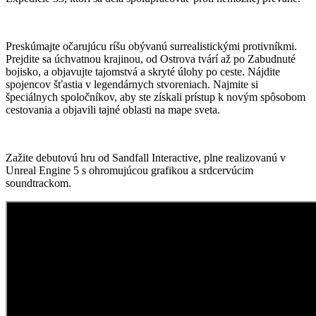
Preskúmajte očarujúcu ríšu obývanú surrealistickými protivníkmi.
Prejdite sa úchvatnou krajinou, od Ostrova tvárí až po Zabudnuté
bojisko, a objavujte tajomstvá a skryté úlohy po ceste. Nájdite
spojencov šťastia v legendárnych stvoreniach. Najmite si
špeciálnych spoločníkov, aby ste získali prístup k novým spôsobom
cestovania a objavili tajné oblasti na mape sveta.
Zažite debutovú hru od Sandfall Interactive, plne realizovanú v
Unreal Engine 5 s ohromujúcou grafikou a srdcervúcim
soundtrackom.