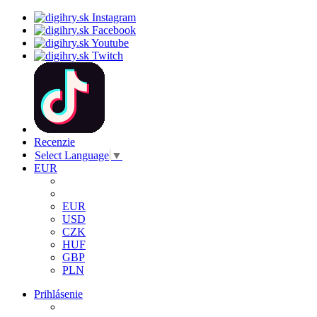
Recenzie
Select Language
▼
EUR
EUR
USD
CZK
HUF
GBP
PLN
Prihlásenie