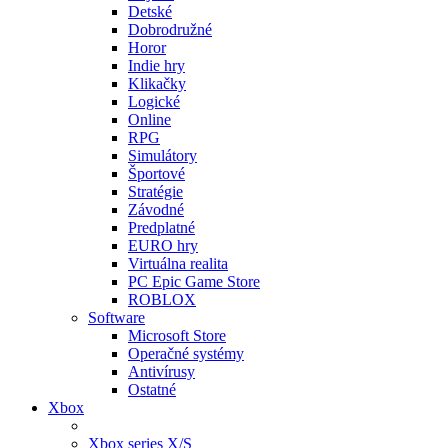
Detské
Dobrodružné
Horor
Indie hry
Klikačky
Logické
Online
RPG
Simulátory
Športové
Stratégie
Závodné
Predplatné
EURO hry
Virtuálna realita
PC Epic Game Store
ROBLOX
Software
Microsoft Store
Operačné systémy
Antivírusy
Ostatné
Xbox
Xbox series X/S