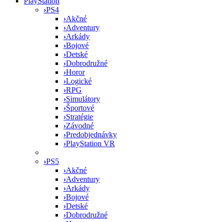
PlayStation
›
PS4
›
Akčné
›
Adventury
›
Arkády
›
Bojové
›
Detské
›
Dobrodružné
›
Horor
›
Logické
›
RPG
›
Simulátory
›
Športové
›
Stratégie
›
Závodné
›
Predobjednávky
›
PlayStation VR
›
PS5
›
Akčné
›
Adventury
›
Arkády
›
Bojové
›
Detské
›
Dobrodružné