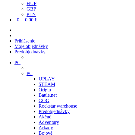
HUF
GBP
PLN
0 | 0.00 €
Prihlásenie
Moje objednávky
Predobjednávky
PC
PC
UPLAY
STEAM
Origin
Battle.net
GOG
Rockstar warehouse
Predobjednávky
Akčné
Adventury
Arkády
Bojové