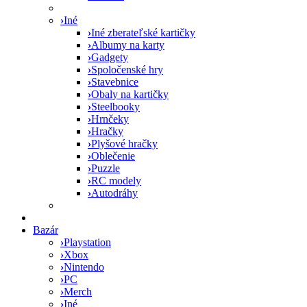
›
Iné
›
Iné zberateľské kartičky
›
Albumy na karty
›
Gadgety
›
Spoločenské hry
›
Stavebnice
›
Obaly na kartičky
›
Steelbooky
›
Hrnčeky
›
Hračky
›
Plyšové hračky
›
Oblečenie
›
Puzzle
›
RC modely
›
Autodráhy
Bazár
›
Playstation
›
Xbox
›
Nintendo
›
PC
›
Merch
›
Iné