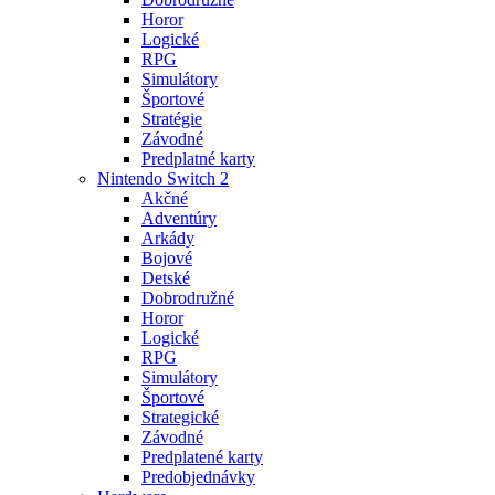
Horor
Logické
RPG
Simulátory
Športové
Stratégie
Závodné
Predplatné karty
Nintendo Switch 2
Akčné
Adventúry
Arkády
Bojové
Detské
Dobrodružné
Horor
Logické
RPG
Simulátory
Športové
Strategické
Závodné
Predplatené karty
Predobjednávky