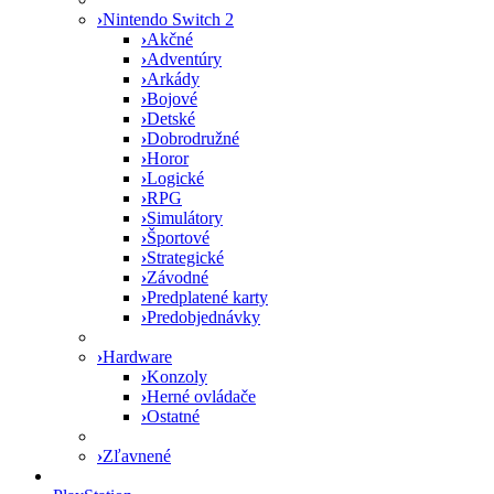
›
Nintendo Switch 2
›
Akčné
›
Adventúry
›
Arkády
›
Bojové
›
Detské
›
Dobrodružné
›
Horor
›
Logické
›
RPG
›
Simulátory
›
Športové
›
Strategické
›
Závodné
›
Predplatené karty
›
Predobjednávky
›
Hardware
›
Konzoly
›
Herné ovládače
›
Ostatné
›
Zľavnené