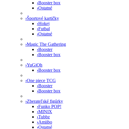
›
Booster box
›
Ostatné
›
Športové kartičky
›
Hokej
›
Futbal
›
Ostatné
›
Magic The Gathering
›
Booster
›
Booster box
›
YuGiOh
›
Booster box
›
One piece TCG
›
Booster
›
Booster box
›
Zberateľské figúrky
›
Funko POP!
›
MINIX
›
Tubbz
›
Amiibo
›
Ostatné