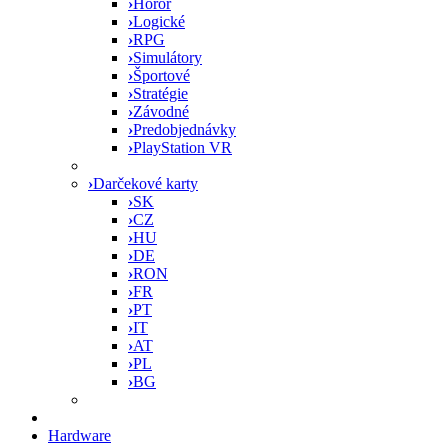
›
Horor
›
Logické
›
RPG
›
Simulátory
›
Športové
›
Stratégie
›
Závodné
›
Predobjednávky
›
PlayStation VR
›
Darčekové karty
›
SK
›
CZ
›
HU
›
DE
›
RON
›
FR
›
PT
›
IT
›
AT
›
PL
›
BG
Hardware