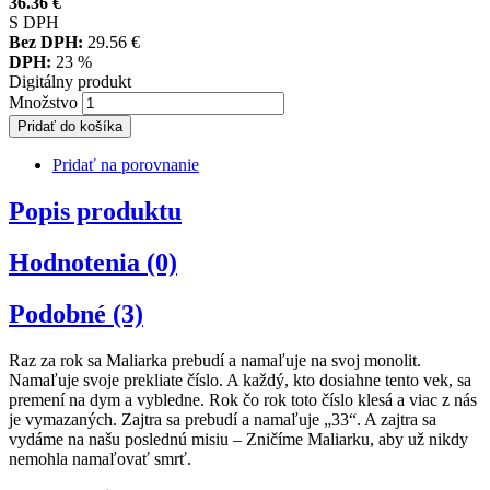
36.36
€
S DPH
Bez DPH:
29.56
€
DPH:
23 %
Digitálny produkt
Množstvo
Pridať do košíka
Pridať na porovnanie
Popis produktu
Hodnotenia (0)
Podobné (3)
Raz za rok sa Maliarka prebudí a namaľuje na svoj monolit.
Namaľuje svoje prekliate číslo. A každý, kto dosiahne tento vek, sa
premení na dym a vybledne. Rok čo rok toto číslo klesá a viac z nás
je vymazaných. Zajtra sa prebudí a namaľuje „33“. A zajtra sa
vydáme na našu poslednú misiu – Zničíme Maliarku, aby už nikdy
nemohla namaľovať smrť.