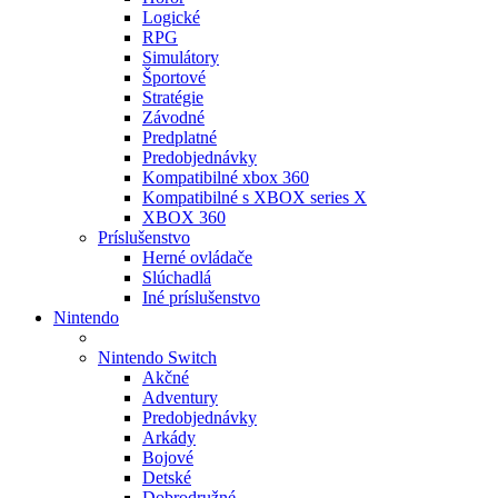
Logické
RPG
Simulátory
Športové
Stratégie
Závodné
Predplatné
Predobjednávky
Kompatibilné xbox 360
Kompatibilné s XBOX series X
XBOX 360
Príslušenstvo
Herné ovládače
Slúchadlá
Iné príslušenstvo
Nintendo
Nintendo Switch
Akčné
Adventury
Predobjednávky
Arkády
Bojové
Detské
Dobrodružné