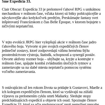
Sme Expedícia 33.
Clair Obscur: Expedícia 33 je prelomové ťahové RPG s unikátnou
mechanikou v reálnom čase, vďaka ktorej sú bitky pohlcujúcejšie a
návykovejšie ako kedykoľvek predtým. Preskúmajte fantasy svet
inšpirovaný Francúzskom z čias Belle Époque, v ktorom bojujete s
ničivými nepriateľmi.
V tejto evolúcii JRPG hier vylepšujú akcie v reálnom čase jadro
ťahového boja. Vytvorte si pre svojich expedičných členov
jedinečné zostavy, ktoré zodpovedajú vášmu hernému štýlu
prostredníctvom výstroja, štatistík, schopností a synergií postáv.
Otvorte aktívny rozmer boja – uhýbajte sa, kryjte a kontrujte v
reálnom čase, spájajte kombá zvládnutím útočných rytmov a
zameriavajte sa na slabé miesta nepriateľa pomocou systému
voľného zameriavania.
S ostávajúcim už len rokom života sa pridajte k Gustavovi, Maelle a
ich kolegom expedičným členom, ktorí sa vydávajú na zúfalú
výpravu za prelomením cyklu smrti Maliarky. Sledujte stopy
predchádzajúcich expedícií a objavte ich osud. Spoznajte členov
Expedície 33, ktorí sa učia spolupracovať proti nemožnej prevahe.