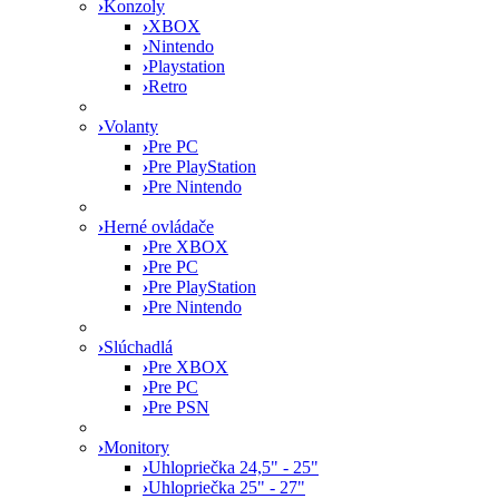
›
Konzoly
›
XBOX
›
Nintendo
›
Playstation
›
Retro
›
Volanty
›
Pre PC
›
Pre PlayStation
›
Pre Nintendo
›
Herné ovládače
›
Pre XBOX
›
Pre PC
›
Pre PlayStation
›
Pre Nintendo
›
Slúchadlá
›
Pre XBOX
›
Pre PC
›
Pre PSN
›
Monitory
›
Uhlopriečka 24,5" - 25"
›
Uhlopriečka 25" - 27"