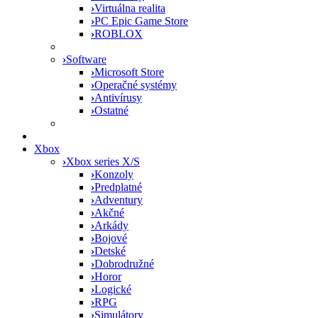
›
Virtuálna realita
›
PC Epic Game Store
›
ROBLOX
›
Software
›
Microsoft Store
›
Operačné systémy
›
Antivírusy
›
Ostatné
Xbox
›
Xbox series X/S
›
Konzoly
›
Predplatné
›
Adventury
›
Akčné
›
Arkády
›
Bojové
›
Detské
›
Dobrodružné
›
Horor
›
Logické
›
RPG
›
Simulátory