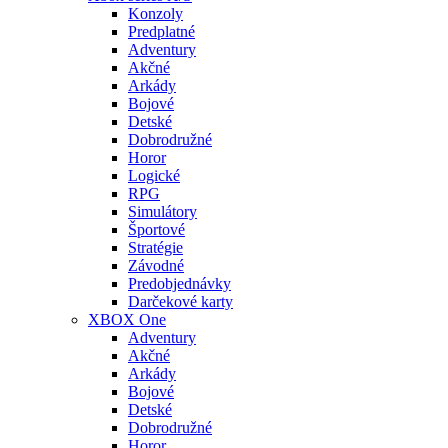
Konzoly
Predplatné
Adventury
Akčné
Arkády
Bojové
Detské
Dobrodružné
Horor
Logické
RPG
Simulátory
Športové
Stratégie
Závodné
Predobjednávky
Darčekové karty
XBOX One
Adventury
Akčné
Arkády
Bojové
Detské
Dobrodružné
Horor