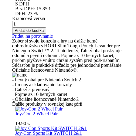
S DPH
Bez DPH:
15.85
€
DPH:
23 %
Krabicová verzia
Pridať do košíka
Pridať na porovnanie
Zober si svoju konzolu a hry na ďalšie herné
dobrodružstvo s HORI Slim Tough Pouch Levander pre
Nintendo Switch™ 2. Tento tenký, ľahký obal poskytuje
odolnú a pevnú ochranu. Pojme až 10 herných kariet,
pričom plyšové vnútro chráni systém pred poškriabaním.
Súčasťou je praktické držadlo pre jednoduché prenášanie.
Oficiálne licencované Nintendo®.
- Pevný obal pre Nintendo Switch 2
- Prenos a skladovanie konzoly
- Ľahký a prenosný
- Pojme až 10 herných kariet
- Oficiálne licencované Nintendo®
Ďalšie produkty v rovnakej kategórii
Joy-Con 2 Wheel Pair
19.90 €
Joy-Con Sports Kit SWITCH 2&1