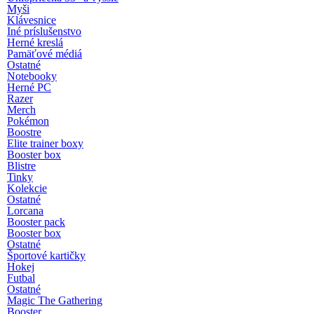
Myši
Klávesnice
Iné príslušenstvo
Herné kreslá
Pamäťové médiá
Ostatné
Notebooky
Herné PC
Razer
Merch
Pokémon
Boostre
Elite trainer boxy
Booster box
Blistre
Tinky
Kolekcie
Ostatné
Lorcana
Booster pack
Booster box
Ostatné
Športové kartičky
Hokej
Futbal
Ostatné
Magic The Gathering
Booster