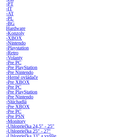
›
PT
›
IT
›
AT
›
PL
›
BG
Hardware
›
Konzoly
›
XBOX
›
Nintendo
›
Playstation
›
Retro
›
Volanty
›
Pre PC
›
Pre PlayStation
›
Pre Nintendo
›
Herné ovládače
›
Pre XBOX
›
Pre PC
›
Pre PlayStation
›
Pre Nintendo
›
Slúchadlá
›
Pre XBOX
›
Pre PC
›
Pre PSN
›
Monitory
›
Uhlopriečka 24,5" - 25"
›
Uhlopriečka 25" - 27"
›
Uhlopriečka 33" a vyššie