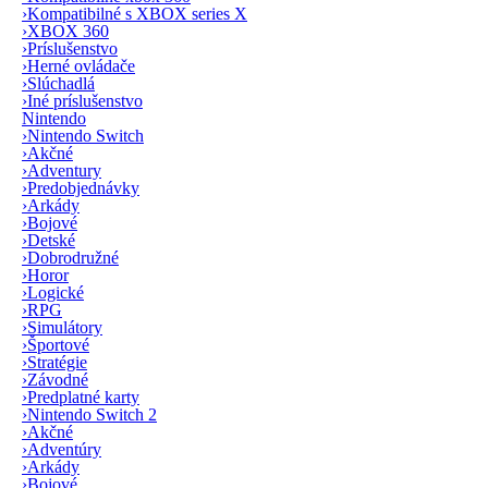
›
Kompatibilné s XBOX series X
›
XBOX 360
›
Príslušenstvo
›
Herné ovládače
›
Slúchadlá
›
Iné príslušenstvo
Nintendo
›
Nintendo Switch
›
Akčné
›
Adventury
›
Predobjednávky
›
Arkády
›
Bojové
›
Detské
›
Dobrodružné
›
Horor
›
Logické
›
RPG
›
Simulátory
›
Športové
›
Stratégie
›
Závodné
›
Predplatné karty
›
Nintendo Switch 2
›
Akčné
›
Adventúry
›
Arkády
›
Bojové