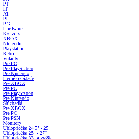
PT
IT
AT
PL
BG
Hardware
Konzoly
XBOX
Nintendo
Playstation
Retro
Volanty
Pre PC
Pre PlayStation
Pre Nintendo
Herné ovládače
Pre XBOX
Pre PC
Pre PlayStation
Pre Nintendo
Slúchadlá
Pre XBOX
Pre PC
Pre PSN
Monitory
Uhlopriečka 24,5" - 25"
Uhlopriečka 25" - 27"
Uhlopriečka 33" a vyššie