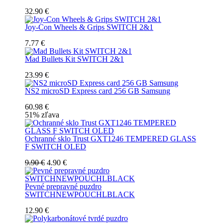
32.90 €
Joy-Con Wheels & Grips SWITCH 2&1
7.77 €
Mad Bullets Kit SWITCH 2&1
23.99 €
NS2 microSD Express card 256 GB Samsung
60.98 €
51% zľava
Ochranné sklo Trust GXT1246 TEMPERED GLASS
F SWITCH OLED
9.90 €
4.90 €
Pevné prepravné puzdro
SWITCHNEWPOUCHLBLACK
12.90 €