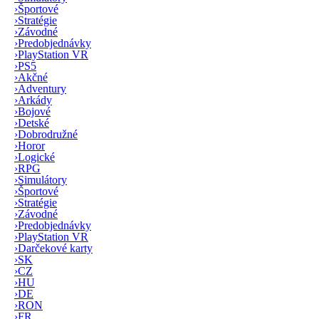
›
Športové
›
Stratégie
›
Závodné
›
Predobjednávky
›
PlayStation VR
›
PS5
›
Akčné
›
Adventury
›
Arkády
›
Bojové
›
Detské
›
Dobrodružné
›
Horor
›
Logické
›
RPG
›
Simulátory
›
Športové
›
Stratégie
›
Závodné
›
Predobjednávky
›
PlayStation VR
›
Darčekové karty
›
SK
›
CZ
›
HU
›
DE
›
RON
›
FR