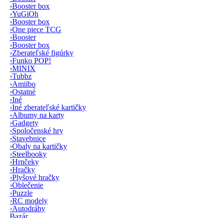
›
Booster box
›
YuGiOh
›
Booster box
›
One piece TCG
›
Booster
›
Booster box
›
Zberateľské figúrky
›
Funko POP!
›
MINIX
›
Tubbz
›
Amiibo
›
Ostatné
›
Iné
›
Iné zberateľské kartičky
›
Albumy na karty
›
Gadgety
›
Spoločenské hry
›
Stavebnice
›
Obaly na kartičky
›
Steelbooky
›
Hrnčeky
›
Hračky
›
Plyšové hračky
›
Oblečenie
›
Puzzle
›
RC modely
›
Autodráhy
Bazár