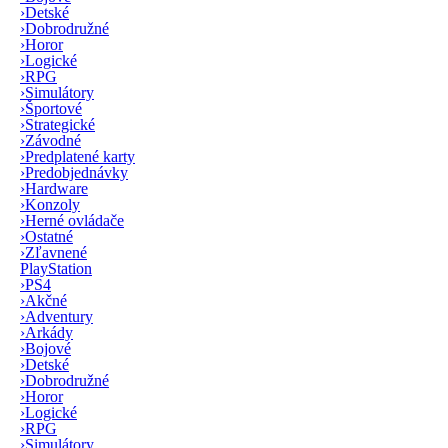
›
Detské
›
Dobrodružné
›
Horor
›
Logické
›
RPG
›
Simulátory
›
Športové
›
Strategické
›
Závodné
›
Predplatené karty
›
Predobjednávky
›
Hardware
›
Konzoly
›
Herné ovládače
›
Ostatné
›
Zľavnené
PlayStation
›
PS4
›
Akčné
›
Adventury
›
Arkády
›
Bojové
›
Detské
›
Dobrodružné
›
Horor
›
Logické
›
RPG
›
Simulátory