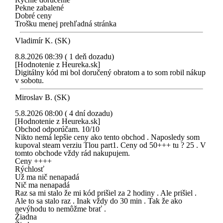
Pekne zabalené
Dobré ceny
Trošku menej prehľadná stránka
Vladimír K. (SK)
8.8.2026 08:39 ( 1 deň dozadu)
[Hodnotenie z Heureka.sk]
Digitálny kód mi bol doručený obratom a to som robil nákup
v sobotu.
Miroslav B. (SK)
5.8.2026 08:00 ( 4 dní dozadu)
[Hodnotenie z Heureka.sk]
Obchod odporúčam. 10/10
Nikto nemá lepšie ceny ako tento obchod . Naposledy som
kupoval steam verziu Tlou part1. Ceny od 50+++ tu ? 25 . V
tomto obchode vždy rád nakupujem.
Ceny ++++
Rýchlosť
Už ma nič nenapadá
Nič ma nenapadá
Raz sa mi stalo že mi kód prišiel za 2 hodiny . Ale prišiel .
Ale to sa stalo raz . Inak vždy do 30 min . Tak že ako
nevýhodu to nemôžme brať .
Žiadna