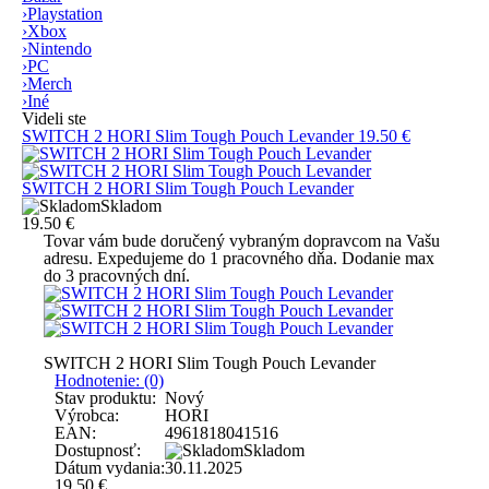
›
Playstation
›
Xbox
›
Nintendo
›
PC
›
Merch
›
Iné
Videli ste
SWITCH 2 HORI Slim Tough Pouch Levander
19.50 €
SWITCH 2 HORI Slim Tough Pouch Levander
Skladom
19.50 €
Tovar vám bude doručený vybraným dopravcom na Vašu
adresu. Expedujeme do 1 pracovného dňa. Dodanie max
do 3 pracovných dní.
SWITCH 2 HORI Slim Tough Pouch Levander
Hodnotenie: (0)
Stav produktu:
Nový
Výrobca:
HORI
EAN:
4961818041516
Dostupnosť:
Skladom
Dátum vydania:
30.11.2025
19.50
€