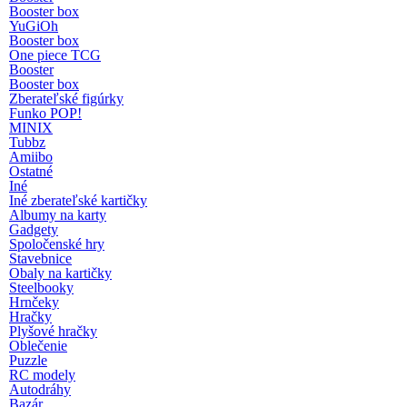
Booster box
YuGiOh
Booster box
One piece TCG
Booster
Booster box
Zberateľské figúrky
Funko POP!
MINIX
Tubbz
Amiibo
Ostatné
Iné
Iné zberateľské kartičky
Albumy na karty
Gadgety
Spoločenské hry
Stavebnice
Obaly na kartičky
Steelbooky
Hrnčeky
Hračky
Plyšové hračky
Oblečenie
Puzzle
RC modely
Autodráhy
Bazár