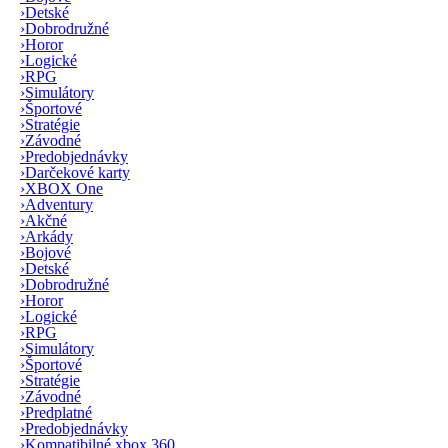
›
Detské
›
Dobrodružné
›
Horor
›
Logické
›
RPG
›
Simulátory
›
Športové
›
Stratégie
›
Závodné
›
Predobjednávky
›
Darčekové karty
›
XBOX One
›
Adventury
›
Akčné
›
Arkády
›
Bojové
›
Detské
›
Dobrodružné
›
Horor
›
Logické
›
RPG
›
Simulátory
›
Športové
›
Stratégie
›
Závodné
›
Predplatné
›
Predobjednávky
›
Kompatibilné xbox 360