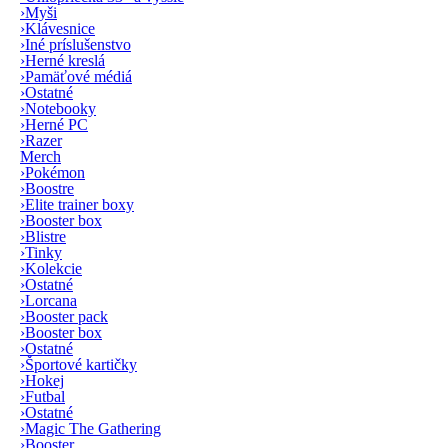
›
Myši
›
Klávesnice
›
Iné príslušenstvo
›
Herné kreslá
›
Pamäťové médiá
›
Ostatné
›
Notebooky
›
Herné PC
›
Razer
Merch
›
Pokémon
›
Boostre
›
Elite trainer boxy
›
Booster box
›
Blistre
›
Tinky
›
Kolekcie
›
Ostatné
›
Lorcana
›
Booster pack
›
Booster box
›
Ostatné
›
Športové kartičky
›
Hokej
›
Futbal
›
Ostatné
›
Magic The Gathering
›
Booster