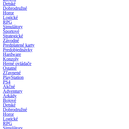
Detské
Dobrodružné
Horor
Logické
RPG
Simulátory
Športové
Strategické
Závodné
Predplatené karty
Predobjednávky
Hardware
Konzoly
Herné ovládače
Ostatné
Zľavnené
PlayStation
PS4
Akčné
Adventury
Arkády
Bojové
Detské
Dobrodružné
Horor
Logické
RPG
Simulátory