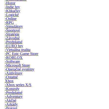
›
Horor
›
Indie hry
›
Klikačky
›
Logické
›
Online
›
RPG
›
Simulátory
›
Športové
›
Stratégie
›
Závodné
›
Predplatné
›
EURO hry
›
Virtuálna realita
›
PC Epic Game Store
›
ROBLOX
›
Software
›
Microsoft Store
›
Operačné systémy
›
Antivírusy
›
Ostatné
Xbox
›
Xbox series X/S
›
Konzoly
›
Predplatné
›
Adventury
›
Akčné
›
Arkády
›
Bojové