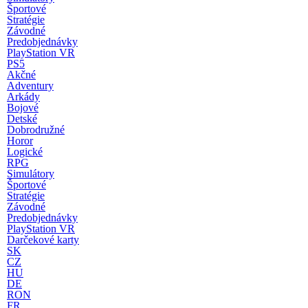
Športové
Stratégie
Závodné
Predobjednávky
PlayStation VR
PS5
Akčné
Adventury
Arkády
Bojové
Detské
Dobrodružné
Horor
Logické
RPG
Simulátory
Športové
Stratégie
Závodné
Predobjednávky
PlayStation VR
Darčekové karty
SK
CZ
HU
DE
RON
FR