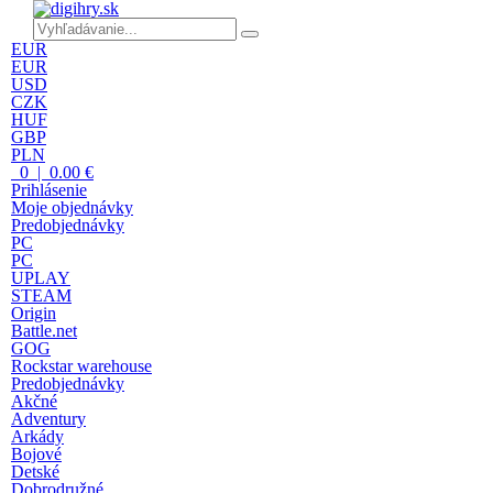
EUR
EUR
USD
CZK
HUF
GBP
PLN
0 | 0.00 €
Prihlásenie
Moje objednávky
Predobjednávky
PC
PC
UPLAY
STEAM
Origin
Battle.net
GOG
Rockstar warehouse
Predobjednávky
Akčné
Adventury
Arkády
Bojové
Detské
Dobrodružné