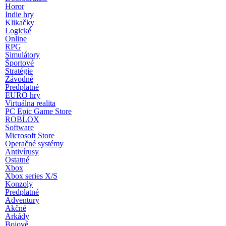
Horor
Indie hry
Klikačky
Logické
Online
RPG
Simulátory
Športové
Stratégie
Závodné
Predplatné
EURO hry
Virtuálna realita
PC Epic Game Store
ROBLOX
Software
Microsoft Store
Operačné systémy
Antivírusy
Ostatné
Xbox
Xbox series X/S
Konzoly
Predplatné
Adventury
Akčné
Arkády
Bojové