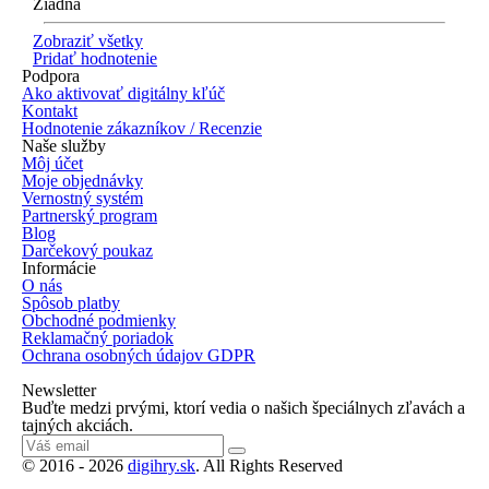
Žiadna
Zobraziť všetky
Pridať hodnotenie
Podpora
Ako aktivovať digitálny kľúč
Kontakt
Hodnotenie zákazníkov / Recenzie
Naše služby
Môj účet
Moje objednávky
Vernostný systém
Partnerský program
Blog
Darčekový poukaz
Informácie
O nás
Spôsob platby
Obchodné podmienky
Reklamačný poriadok
Ochrana osobných údajov GDPR
Newsletter
Buďte medzi prvými, ktorí vedia o našich špeciálnych zľavách a
tajných akciách.
© 2016 - 2026
digihry.sk
. All Rights Reserved