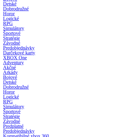
Detské
Dobrodružné
Horor
Logické
RPG
Simulátory
Športové
Stratégie
Závodné
Predobjednávky
Darčekové karty
XBOX One
Adventury
Akčné
Arkády
Bojové
Detské
Dobrodružné
Horor
Logické
RPG
Simulátory
Športové
Stratégie
Závodné
Predplatné
Predobjednávky
Kompatibilné xbox 360