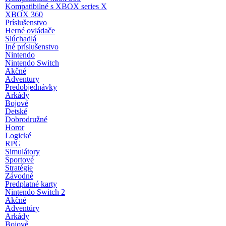
Kompatibilné s XBOX series X
XBOX 360
Príslušenstvo
Herné ovládače
Slúchadlá
Iné príslušenstvo
Nintendo
Nintendo Switch
Akčné
Adventury
Predobjednávky
Arkády
Bojové
Detské
Dobrodružné
Horor
Logické
RPG
Simulátory
Športové
Stratégie
Závodné
Predplatné karty
Nintendo Switch 2
Akčné
Adventúry
Arkády
Bojové