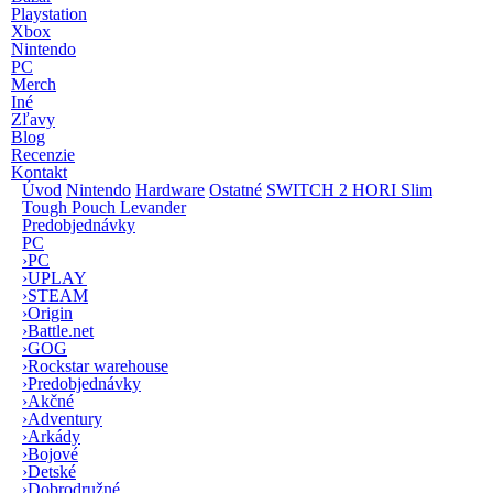
Playstation
Xbox
Nintendo
PC
Merch
Iné
Zľavy
Blog
Recenzie
Kontakt
Úvod
Nintendo
Hardware
Ostatné
SWITCH 2 HORI Slim
Tough Pouch Levander
Predobjednávky
PC
›
PC
›
UPLAY
›
STEAM
›
Origin
›
Battle.net
›
GOG
›
Rockstar warehouse
›
Predobjednávky
›
Akčné
›
Adventury
›
Arkády
›
Bojové
›
Detské
›
Dobrodružné