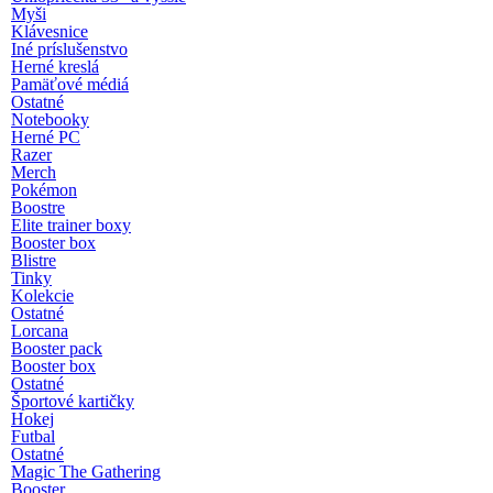
Myši
Klávesnice
Iné príslušenstvo
Herné kreslá
Pamäťové médiá
Ostatné
Notebooky
Herné PC
Razer
Merch
Pokémon
Boostre
Elite trainer boxy
Booster box
Blistre
Tinky
Kolekcie
Ostatné
Lorcana
Booster pack
Booster box
Ostatné
Športové kartičky
Hokej
Futbal
Ostatné
Magic The Gathering
Booster