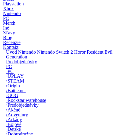
Playstation
Xbox
Nintendo
PC
Merch
Iné
Zľavy
Blog
Recenzie
Kontakt
Úvod
Nintendo
Nintendo Switch 2
Horor
Resident Evil
Generation
Predobjednávky
PC
›
PC
›
UPLAY
›
STEAM
›
Origin
›
Battle.net
›
GOG
›
Rockstar warehouse
›
Predobjednávky
›
Akčné
›
Adventury
›
Arkády
›
Bojové
›
Detské
›
Dobrodružné