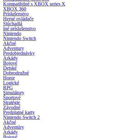
Kompatibilné s XBOX series X
XBOX 360
Príslušenstvo
Herné ovládače
Slúchadlá
Iné príslušenstvo
Nintendo
Nintendo Switch
Akčné
Adventury
Predobjednávky
Arkády
Bojové
Detské
Dobrodružné
Horor
Logické
RPG
Simulátory
Športové
Stratégie
Závodné
Predplatné karty
Nintendo Switch 2
Akčné
Adventúry
Arkády
Bojové