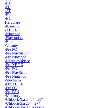
›
PT
›
IT
›
AT
›
PL
›
BG
Hardware
›
Konzoly
›
XBOX
›
Nintendo
›
Playstation
›
Retro
›
Volanty
›
Pre PC
›
Pre PlayStation
›
Pre Nintendo
›
Herné ovládače
›
Pre XBOX
›
Pre PC
›
Pre PlayStation
›
Pre Nintendo
›
Slúchadlá
›
Pre XBOX
›
Pre PC
›
Pre PSN
›
Monitory
›
Uhlopriečka 24,5" - 25"
›
Uhlopriečka 25" - 27"
›
Uhlopriečka 33" a vyššie