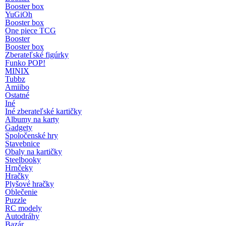
Booster box
YuGiOh
Booster box
One piece TCG
Booster
Booster box
Zberateľské figúrky
Funko POP!
MINIX
Tubbz
Amiibo
Ostatné
Iné
Iné zberateľské kartičky
Albumy na karty
Gadgety
Spoločenské hry
Stavebnice
Obaly na kartičky
Steelbooky
Hrnčeky
Hračky
Plyšové hračky
Oblečenie
Puzzle
RC modely
Autodráhy
Bazár