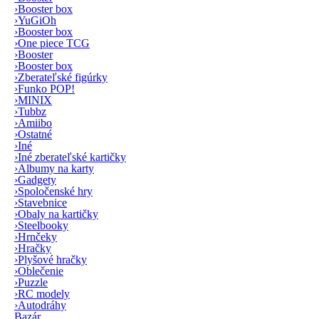
›
Booster box
›
YuGiOh
›
Booster box
›
One piece TCG
›
Booster
›
Booster box
›
Zberateľské figúrky
›
Funko POP!
›
MINIX
›
Tubbz
›
Amiibo
›
Ostatné
›
Iné
›
Iné zberateľské kartičky
›
Albumy na karty
›
Gadgety
›
Spoločenské hry
›
Stavebnice
›
Obaly na kartičky
›
Steelbooky
›
Hrnčeky
›
Hračky
›
Plyšové hračky
›
Oblečenie
›
Puzzle
›
RC modely
›
Autodráhy
Bazár