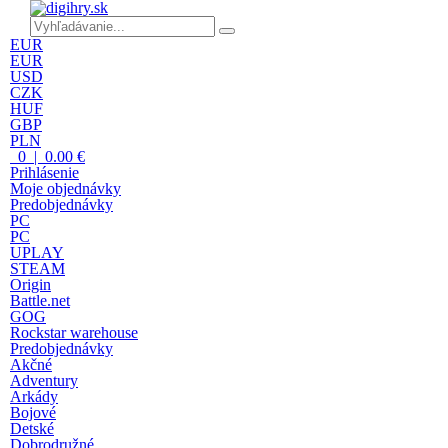
EUR
EUR
USD
CZK
HUF
GBP
PLN
0 | 0.00 €
Prihlásenie
Moje objednávky
Predobjednávky
PC
PC
UPLAY
STEAM
Origin
Battle.net
GOG
Rockstar warehouse
Predobjednávky
Akčné
Adventury
Arkády
Bojové
Detské
Dobrodružné