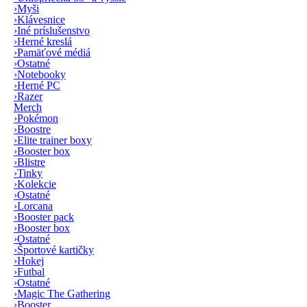
›
Myši
›
Klávesnice
›
Iné príslušenstvo
›
Herné kreslá
›
Pamäťové médiá
›
Ostatné
›
Notebooky
›
Herné PC
›
Razer
Merch
›
Pokémon
›
Boostre
›
Elite trainer boxy
›
Booster box
›
Blistre
›
Tinky
›
Kolekcie
›
Ostatné
›
Lorcana
›
Booster pack
›
Booster box
›
Ostatné
›
Športové kartičky
›
Hokej
›
Futbal
›
Ostatné
›
Magic The Gathering
›
Booster