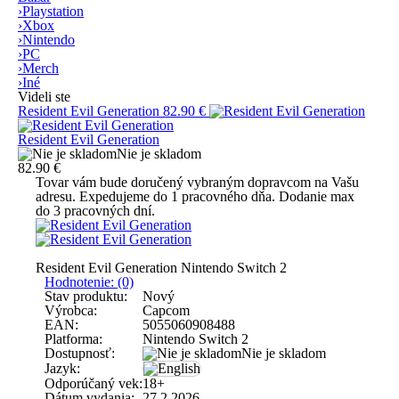
›
Playstation
›
Xbox
›
Nintendo
›
PC
›
Merch
›
Iné
Videli ste
Resident Evil Generation
82.90 €
Resident Evil Generation
Nie je skladom
82.90 €
Tovar vám bude doručený vybraným dopravcom na Vašu
adresu. Expedujeme do 1 pracovného dňa. Dodanie max
do 3 pracovných dní.
Resident Evil Generation Nintendo Switch 2
Hodnotenie: (0)
Stav produktu:
Nový
Výrobca:
Capcom
EAN:
5055060908488
Platforma:
Nintendo Switch 2
Dostupnosť:
Nie je skladom
Jazyk:
Odporúčaný vek:
18+
Dátum vydania:
27.2.2026