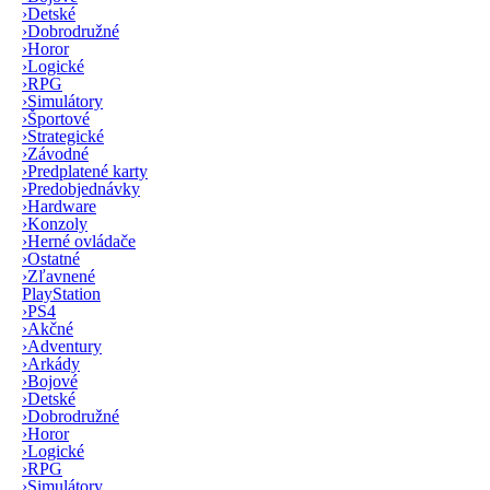
›
Detské
›
Dobrodružné
›
Horor
›
Logické
›
RPG
›
Simulátory
›
Športové
›
Strategické
›
Závodné
›
Predplatené karty
›
Predobjednávky
›
Hardware
›
Konzoly
›
Herné ovládače
›
Ostatné
›
Zľavnené
PlayStation
›
PS4
›
Akčné
›
Adventury
›
Arkády
›
Bojové
›
Detské
›
Dobrodružné
›
Horor
›
Logické
›
RPG
›
Simulátory