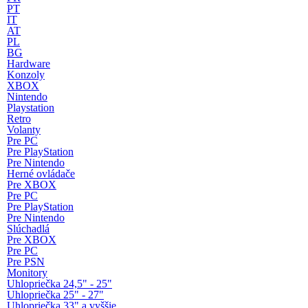
PT
IT
AT
PL
BG
Hardware
Konzoly
XBOX
Nintendo
Playstation
Retro
Volanty
Pre PC
Pre PlayStation
Pre Nintendo
Herné ovládače
Pre XBOX
Pre PC
Pre PlayStation
Pre Nintendo
Slúchadlá
Pre XBOX
Pre PC
Pre PSN
Monitory
Uhlopriečka 24,5" - 25"
Uhlopriečka 25" - 27"
Uhlopriečka 33" a vyššie