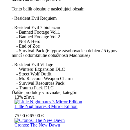
Tento balík obsahuje nasledujúci obsah:
- Resident Evil Requiem
- Resident Evil 7 biohazard
- Banned Footage Vol.1
- Banned Footage Vol.2
- Not A Hero
- End of Zoe
- Survival Pack (6 typov zásobovacích debien / 5 typov
mincí / odomknutie obtiažnosti Madhouse)
- Resident Evil Village
- Winters' Expansion DLC
- Street Wolf Outfit
- Mr. Raccoon Weapon Charm
- Survival Resources Pack
- Trauma Pack DLC
Ďalšie produkty v rovnakej kategórii
13% zľava
Little Nightmares 3 Mirror Edition
75.90 €
65.90 €
Cronos: The New Dawn