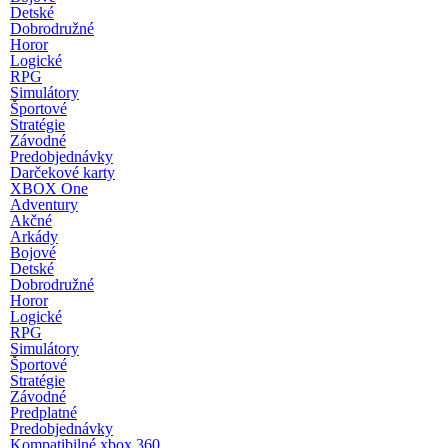
Detské
Dobrodružné
Horor
Logické
RPG
Simulátory
Športové
Stratégie
Závodné
Predobjednávky
Darčekové karty
XBOX One
Adventury
Akčné
Arkády
Bojové
Detské
Dobrodružné
Horor
Logické
RPG
Simulátory
Športové
Stratégie
Závodné
Predplatné
Predobjednávky
Kompatibilné xbox 360