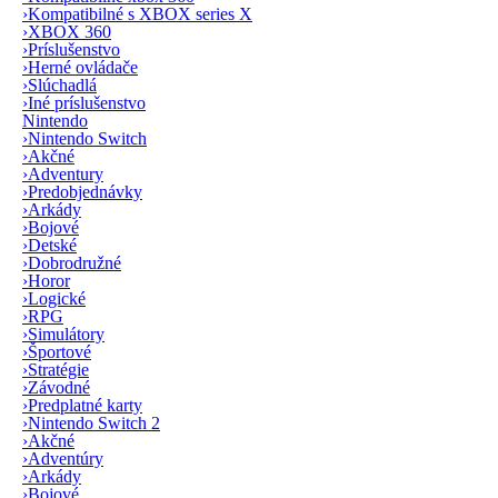
›
Kompatibilné s XBOX series X
›
XBOX 360
›
Príslušenstvo
›
Herné ovládače
›
Slúchadlá
›
Iné príslušenstvo
Nintendo
›
Nintendo Switch
›
Akčné
›
Adventury
›
Predobjednávky
›
Arkády
›
Bojové
›
Detské
›
Dobrodružné
›
Horor
›
Logické
›
RPG
›
Simulátory
›
Športové
›
Stratégie
›
Závodné
›
Predplatné karty
›
Nintendo Switch 2
›
Akčné
›
Adventúry
›
Arkády
›
Bojové