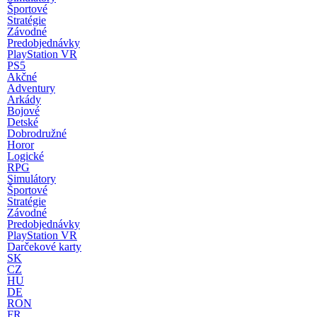
Športové
Stratégie
Závodné
Predobjednávky
PlayStation VR
PS5
Akčné
Adventury
Arkády
Bojové
Detské
Dobrodružné
Horor
Logické
RPG
Simulátory
Športové
Stratégie
Závodné
Predobjednávky
PlayStation VR
Darčekové karty
SK
CZ
HU
DE
RON
FR