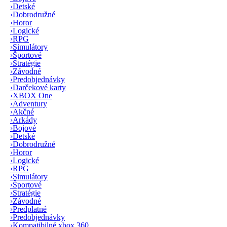
›
Detské
›
Dobrodružné
›
Horor
›
Logické
›
RPG
›
Simulátory
›
Športové
›
Stratégie
›
Závodné
›
Predobjednávky
›
Darčekové karty
›
XBOX One
›
Adventury
›
Akčné
›
Arkády
›
Bojové
›
Detské
›
Dobrodružné
›
Horor
›
Logické
›
RPG
›
Simulátory
›
Športové
›
Stratégie
›
Závodné
›
Predplatné
›
Predobjednávky
›
Kompatibilné xbox 360