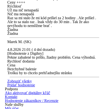
Ceny ++++
Rýchlosť
Už ma nič nenapadá
Nič ma nenapadá
Raz sa mi stalo že mi kód prišiel za 2 hodiny . Ale prišiel .
Ale to sa stalo raz . Inak vždy do 30 min . Tak že ako
nevýhodu to nemôžme brať .
Žiadna
Žiadna
Marek M. (SK)
4.8.2026 21:01 ( 4 dní dozadu)
[Hodnotenie z Digihry]
Pekne zabalené to prišlo, žiadny problém. Cena výhodná.
Rychlosť dodania
Cena
Bezchybné balenie
Trošku by to chcelo prehľadnejšiu stránku
Zobraziť všetky
Pridať hodnotenie
Podpora
Ako aktivovať digitálny kľúč
Kontakt
Hodnotenie zákazníkov / Recenzie
Naše služby
Môj účet