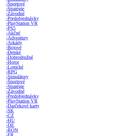
›
Športové
›
Stratégie
›
Závodné
›
Predobjednávky
›
PlayStation VR
›
PS5
›
Akčné
›
Adventury
›
Arkády
›
Bojové
›
Detské
›
Dobrodružné
›
Horor
›
Logické
›
RPG
›
Simulátory
›
Športové
›
Stratégie
›
Závodné
›
Predobjednávky
›
PlayStation VR
›
Darčekové karty
›
SK
›
CZ
›
HU
›
DE
›
RON
›
FR