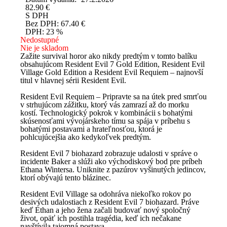
82.90
€
S DPH
Bez DPH:
67.40
€
DPH:
23 %
Nedostupné
Nie je skladom
Zažite survival horor ako nikdy predtým v tomto balíku
obsahujúcom Resident Evil 7 Gold Edition, Resident Evil
Village Gold Edition a Resident Evil Requiem – najnovší
titul v hlavnej sérii Resident Evil.
Resident Evil Requiem – Pripravte sa na útek pred smrťou
v strhujúcom zážitku, ktorý vás zamrazí až do morku
kostí. Technologický pokrok v kombinácii s bohatými
skúsenosťami vývojárskeho tímu sa spája v príbehu s
bohatými postavami a hrateľnosťou, ktorá je
pohlcujúcejšia ako kedykoľvek predtým.
Resident Evil 7 biohazard zobrazuje udalosti v správe o
incidente Baker a slúži ako východiskový bod pre príbeh
Ethana Wintersa. Uniknite z pazúrov vyšinutých jedincov,
ktorí obývajú tento blázinec.
Resident Evil Village sa odohráva niekoľko rokov po
desivých udalostiach z Resident Evil 7 biohazard. Práve
keď Ethan a jeho žena začali budovať nový spoločný
život, opäť ich postihla tragédia, keď ich nečakane
navštívila tajomná postava.