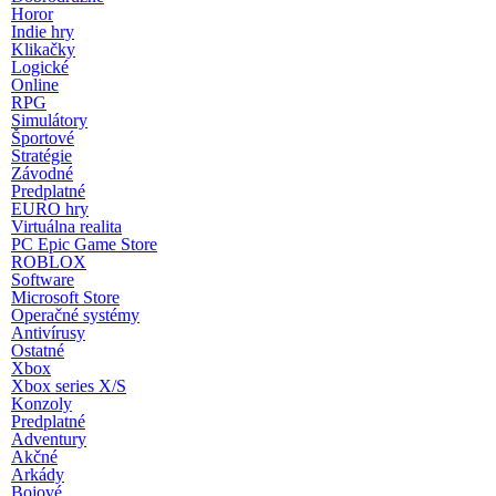
Horor
Indie hry
Klikačky
Logické
Online
RPG
Simulátory
Športové
Stratégie
Závodné
Predplatné
EURO hry
Virtuálna realita
PC Epic Game Store
ROBLOX
Software
Microsoft Store
Operačné systémy
Antivírusy
Ostatné
Xbox
Xbox series X/S
Konzoly
Predplatné
Adventury
Akčné
Arkády
Bojové