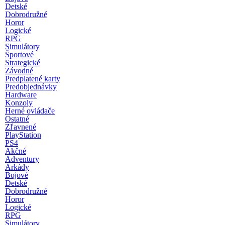
Detské
Dobrodružné
Horor
Logické
RPG
Simulátory
Športové
Strategické
Závodné
Predplatené karty
Predobjednávky
Hardware
Konzoly
Herné ovládače
Ostatné
Zľavnené
PlayStation
PS4
Akčné
Adventury
Arkády
Bojové
Detské
Dobrodružné
Horor
Logické
RPG
Simulátory