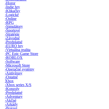
›
Horor
›
Indie hry
›
Klikačky
›
Logické
›
Online
›
RPG
›
Simulátory
›
Športové
›
Stratégie
›
Závodné
›
Predplatné
›
EURO hry
›
Virtuálna realita
›
PC Epic Game Store
›
ROBLOX
›
Software
›
Microsoft Store
›
Operačné systémy
›
Antivírusy
›
Ostatné
Xbox
›
Xbox series X/S
›
Konzoly
›
Predplatné
›
Adventury
›
Akčné
›
Arkády
›
Bojové