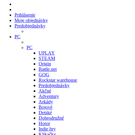
Prihlásenie
Moje objednávky
Predobjednávky
PC
PC
UPLAY
STEAM
Origin
Battle.net
GOG
Rockstar warehouse
Predobjednávky
Akčné
Adventury
Arkády
Bojové
Detské
Dobrodružné
Horor
Indie hry
Klikačky