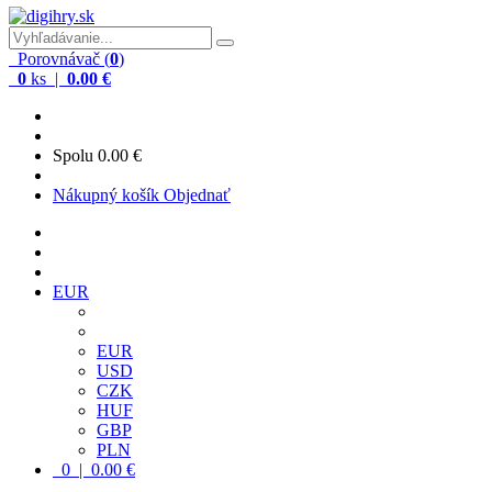
Porovnávač (
0
)
0
ks |
0.00 €
Spolu
0.00 €
Nákupný košík
Objednať
EUR
EUR
USD
CZK
HUF
GBP
PLN
0 | 0.00 €