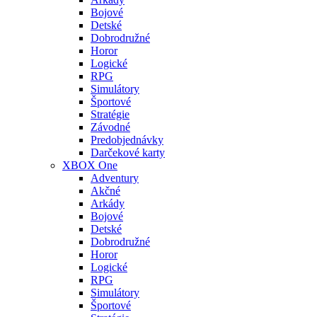
Bojové
Detské
Dobrodružné
Horor
Logické
RPG
Simulátory
Športové
Stratégie
Závodné
Predobjednávky
Darčekové karty
XBOX One
Adventury
Akčné
Arkády
Bojové
Detské
Dobrodružné
Horor
Logické
RPG
Simulátory
Športové