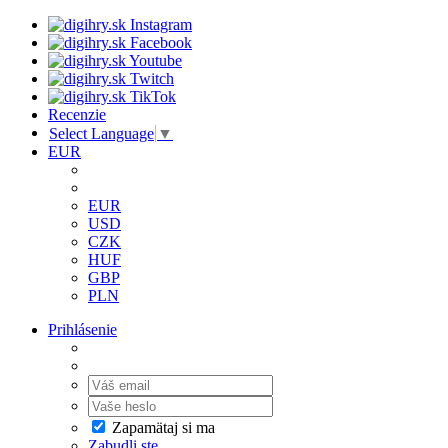
Recenzie
Select Language
▼
EUR
EUR
USD
CZK
HUF
GBP
PLN
Prihlásenie
Zapamätaj si ma
Zabudli ste