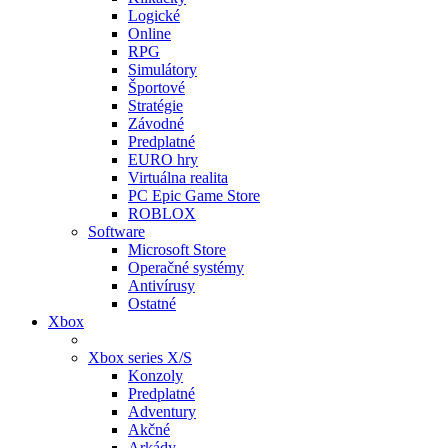
Logické
Online
RPG
Simulátory
Športové
Stratégie
Závodné
Predplatné
EURO hry
Virtuálna realita
PC Epic Game Store
ROBLOX
Software
Microsoft Store
Operačné systémy
Antivírusy
Ostatné
Xbox
Xbox series X/S
Konzoly
Predplatné
Adventury
Akčné
Arkády