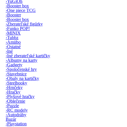
›
YuGiOh
›
Booster box
›
One piece TCG
›
Booster
›
Booster box
›
Zberateľské figúrky
›
Funko POP!
›
MINIX
›
Tubbz
›
Amiibo
›
Ostatné
›
Iné
›
Iné zberateľské kartičky
›
Albumy na karty
›
Gadgety
›
Spoločenské hry
›
Stavebnice
›
Obaly na kartičky
›
Steelbooky
›
Hrnčeky
›
Hračky
›
Plyšové hračky
›
Oblečenie
›
Puzzle
›
RC modely
›
Autodráhy
Bazár
›
Playstation