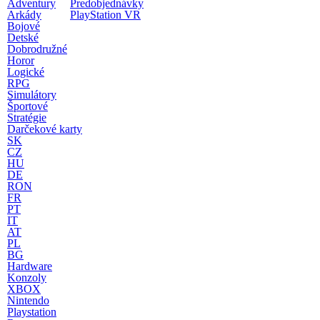
Adventury
Predobjednávky
Arkády
PlayStation VR
Bojové
Detské
Dobrodružné
Horor
Logické
RPG
Simulátory
Športové
Stratégie
Darčekové karty
SK
CZ
HU
DE
RON
FR
PT
IT
AT
PL
BG
Hardware
Konzoly
XBOX
Nintendo
Playstation