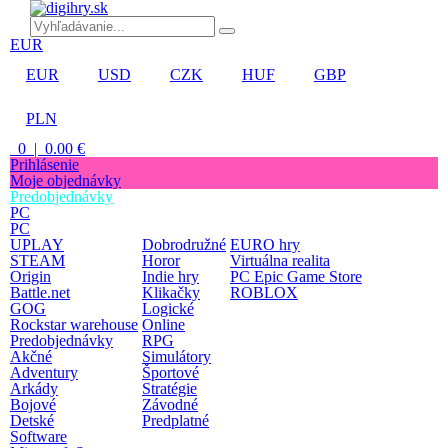
EUR
EUR
USD
CZK
HUF
GBP
PLN
0 | 0.00 €
Prihlásenie
Moje objednávky
Predobjednávky
PC
PC
UPLAY
Dobrodružné
EURO hry
STEAM
Horor
Virtuálna realita
Origin
Indie hry
PC Epic Game Store
Battle.net
Klikačky
ROBLOX
GOG
Logické
Rockstar warehouse
Online
Predobjednávky
RPG
Akčné
Simulátory
Adventury
Športové
Arkády
Stratégie
Bojové
Závodné
Detské
Predplatné
Software