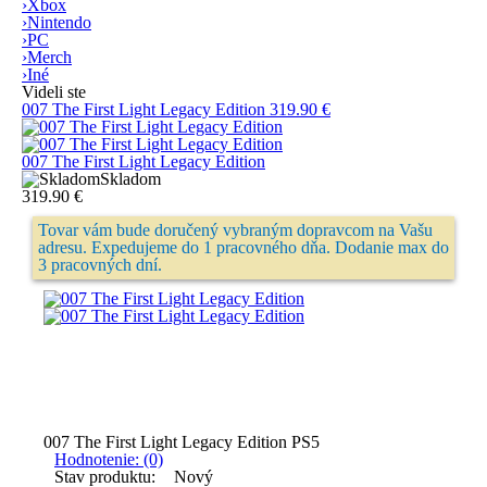
›
Xbox
›
Nintendo
›
PC
›
Merch
›
Iné
Videli ste
007 The First Light Legacy Edition
319.90 €
007 The First Light Legacy Edition
Skladom
319.90 €
Tovar vám bude doručený vybraným dopravcom na Vašu
adresu. Expedujeme do 1 pracovného dňa. Dodanie max do
3 pracovných dní.
007 The First Light Legacy Edition PS5
Hodnotenie: (0)
Stav produktu:
Nový