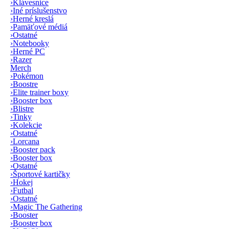
›
Klávesnice
›
Iné príslušenstvo
›
Herné kreslá
›
Pamäťové médiá
›
Ostatné
›
Notebooky
›
Herné PC
›
Razer
Merch
›
Pokémon
›
Boostre
›
Elite trainer boxy
›
Booster box
›
Blistre
›
Tinky
›
Kolekcie
›
Ostatné
›
Lorcana
›
Booster pack
›
Booster box
›
Ostatné
›
Športové kartičky
›
Hokej
›
Futbal
›
Ostatné
›
Magic The Gathering
›
Booster
›
Booster box