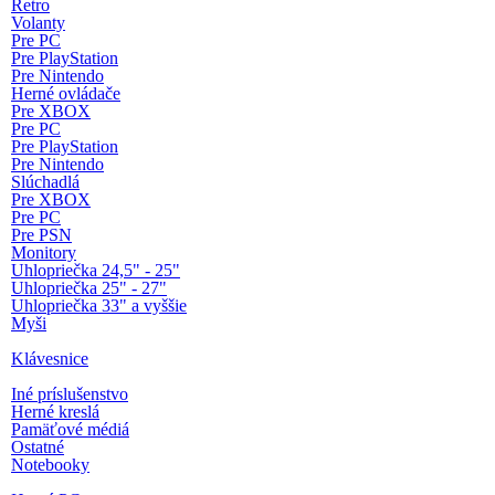
Retro
Volanty
Pre PC
Pre PlayStation
Pre Nintendo
Herné ovládače
Pre XBOX
Pre PC
Pre PlayStation
Pre Nintendo
Slúchadlá
Pre XBOX
Pre PC
Pre PSN
Monitory
Uhlopriečka 24,5" - 25"
Uhlopriečka 25" - 27"
Uhlopriečka 33" a vyššie
Myši
Klávesnice
Iné príslušenstvo
Herné kreslá
Pamäťové médiá
Ostatné
Notebooky