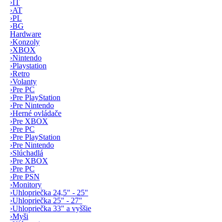
›
IT
›
AT
›
PL
›
BG
Hardware
›
Konzoly
›
XBOX
›
Nintendo
›
Playstation
›
Retro
›
Volanty
›
Pre PC
›
Pre PlayStation
›
Pre Nintendo
›
Herné ovládače
›
Pre XBOX
›
Pre PC
›
Pre PlayStation
›
Pre Nintendo
›
Slúchadlá
›
Pre XBOX
›
Pre PC
›
Pre PSN
›
Monitory
›
Uhlopriečka 24,5" - 25"
›
Uhlopriečka 25" - 27"
›
Uhlopriečka 33" a vyššie
›
Myši