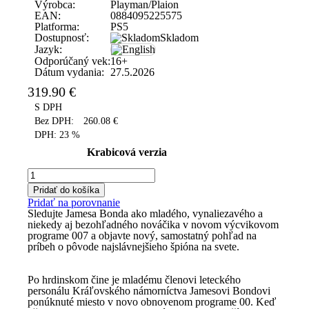
Výrobca:
Playman/Plaion
EAN:
0884095225575
Platforma:
PS5
Dostupnosť:
Skladom
Jazyk:
Odporúčaný vek:
16+
Dátum vydania:
27.5.2026
319.90
€
S DPH
Bez DPH:
260.08
€
DPH:
23 %
Krabicová verzia
Pridať do košíka
Pridať na porovnanie
Sledujte Jamesa Bonda ako mladého, vynaliezavého a
niekedy aj bezohľadného nováčika v novom výcvikovom
programe 007 a objavte nový, samostatný pohľad na
príbeh o pôvode najslávnejšieho špióna na svete.
Po hrdinskom čine je mladému členovi leteckého
personálu Kráľovského námorníctva Jamesovi Bondovi
ponúknuté miesto v novo obnovenom programe 00. Keď