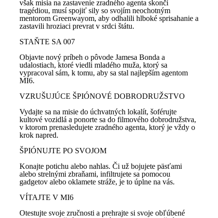
však misia na zastavenie zradného agenta skončí
tragédiou, musí spojiť sily so svojím neochotným
mentorom Greenwayom, aby odhalili hlboké sprisahanie a
zastavili hroziaci prevrat v srdci štátu.
STAŇTE SA 007
Objavte nový príbeh o pôvode Jamesa Bonda a
udalostiach, ktoré viedli mladého muža, ktorý sa
vypracoval sám, k tomu, aby sa stal najlepším agentom
MI6.
VZRUŠUJÚCE ŠPIÓNOVÉ DOBRODRUŽSTVO
Vydajte sa na misie do úchvatných lokalít, šoférujte
kultové vozidlá a ponorte sa do filmového dobrodružstva,
v ktorom prenasledujete zradného agenta, ktorý je vždy o
krok napred.
ŠPIÓNUJTE PO SVOJOM
Konajte potichu alebo nahlas. Či už bojujete päsťami
alebo strelnými zbraňami, infiltrujete sa pomocou
gadgetov alebo oklamete stráže, je to úplne na vás.
VÍTAJTE V MI6
Otestujte svoje zručnosti a prehrajte si svoje obľúbené