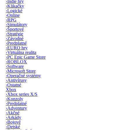
›
Indie hry
›
Klikačky
›
Logické
›
Online
›
RPG
›
Simulátory
›
Športové
›
Stratégie
›
Závodné
›
Predplatné
›
EURO hry
›
Virtuálna realita
›
PC Epic Game Store
›
ROBLOX
›
Software
›
Microsoft Store
›
Operačné systémy
›
Antivírusy
›
Ostatné
Xbox
›
Xbox series X/S
›
Konzoly
›
Predplatné
›
Adventury
›
Akčné
›
Arkády
›
Bojové
›
Detské