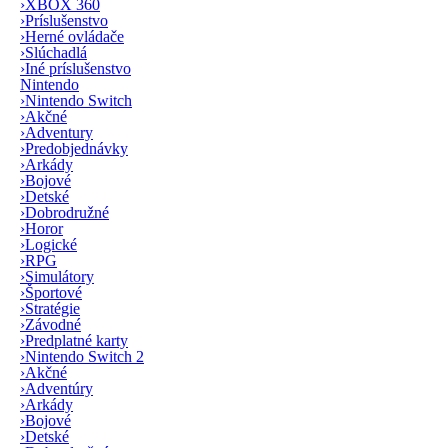
›
XBOX 360
›
Príslušenstvo
›
Herné ovládače
›
Slúchadlá
›
Iné príslušenstvo
Nintendo
›
Nintendo Switch
›
Akčné
›
Adventury
›
Predobjednávky
›
Arkády
›
Bojové
›
Detské
›
Dobrodružné
›
Horor
›
Logické
›
RPG
›
Simulátory
›
Športové
›
Stratégie
›
Závodné
›
Predplatné karty
›
Nintendo Switch 2
›
Akčné
›
Adventúry
›
Arkády
›
Bojové
›
Detské