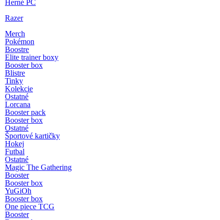
Herné PC
Razer
Merch
Pokémon
Boostre
Elite trainer boxy
Booster box
Blistre
Tinky
Kolekcie
Ostatné
Lorcana
Booster pack
Booster box
Ostatné
Športové kartičky
Hokej
Futbal
Ostatné
Magic The Gathering
Booster
Booster box
YuGiOh
Booster box
One piece TCG
Booster