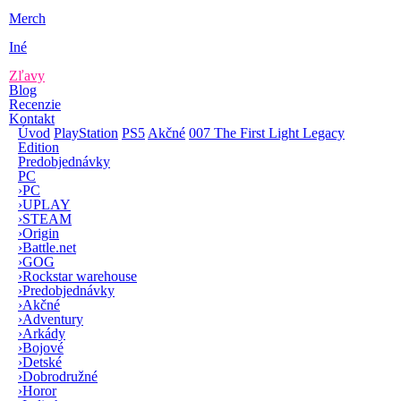
Merch
Iné
Zľavy
Blog
Recenzie
Kontakt
Úvod
PlayStation
PS5
Akčné
007 The First Light Legacy
Edition
Predobjednávky
PC
›
PC
›
UPLAY
›
STEAM
›
Origin
›
Battle.net
›
GOG
›
Rockstar warehouse
›
Predobjednávky
›
Akčné
›
Adventury
›
Arkády
›
Bojové
›
Detské
›
Dobrodružné
›
Horor