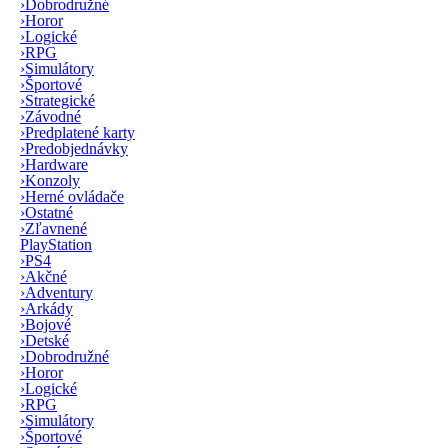
›
Dobrodružné
›
Horor
›
Logické
›
RPG
›
Simulátory
›
Športové
›
Strategické
›
Závodné
›
Predplatené karty
›
Predobjednávky
›
Hardware
›
Konzoly
›
Herné ovládače
›
Ostatné
›
Zľavnené
PlayStation
›
PS4
›
Akčné
›
Adventury
›
Arkády
›
Bojové
›
Detské
›
Dobrodružné
›
Horor
›
Logické
›
RPG
›
Simulátory
›
Športové