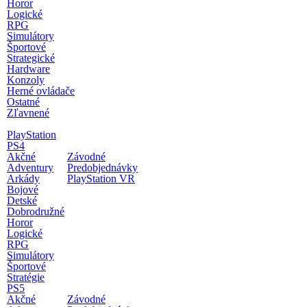
Horor
Logické
RPG
Simulátory
Športové
Strategické
Hardware
Konzoly
Herné ovládače
Ostatné
Zľavnené
PlayStation
PS4
Akčné
Závodné
Adventury
Predobjednávky
Arkády
PlayStation VR
Bojové
Detské
Dobrodružné
Horor
Logické
RPG
Simulátory
Športové
Stratégie
PS5
Akčné
Závodné