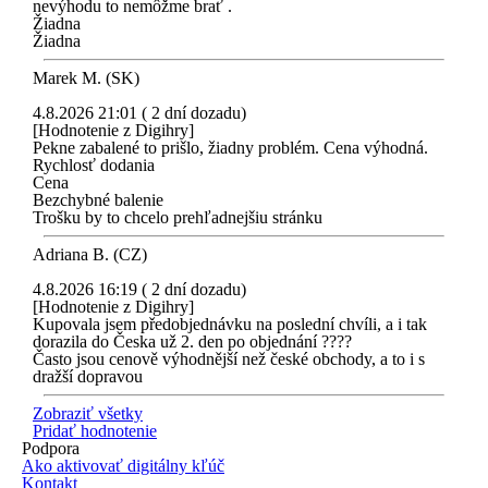
nevýhodu to nemôžme brať .
Žiadna
Žiadna
Marek M. (SK)
4.8.2026 21:01 ( 2 dní dozadu)
[Hodnotenie z Digihry]
Pekne zabalené to prišlo, žiadny problém. Cena výhodná.
Rychlosť dodania
Cena
Bezchybné balenie
Trošku by to chcelo prehľadnejšiu stránku
Adriana B. (CZ)
4.8.2026 16:19 ( 2 dní dozadu)
[Hodnotenie z Digihry]
Kupovala jsem předobjednávku na poslední chvíli, a i tak
dorazila do Česka už 2. den po objednání ????
Často jsou cenově výhodnější než české obchody, a to i s
dražší dopravou
Zobraziť všetky
Pridať hodnotenie
Podpora
Ako aktivovať digitálny kľúč
Kontakt