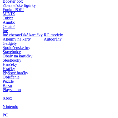
Booster box
Zberateľské figúrky
Funko POP!
MINIX
Tubbz
Amiibo
Ostatné
Iné
Iné zberateľské kartičky
RC modely
Albumy na karty
Autodráhy
Gadgety
Spoločenské hry
Stavebnice
Obaly na kartičky
Steelbooky
Hrnčeky
Hračky
Plyšové hračky
Oblečenie
Puzzle
Bazár
Playstation
Xbox
Nintendo
PC