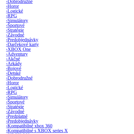
›
Dobrodružné
›
Horor
›
Logické
›
RPG
›
Simulátory
›
Športové
›
Stratégie
›
Závodné
›
Predobjednávky
›
Darčekové karty
›
XBOX One
›
Adventury
›
Akčné
›
Arkády
›
Bojové
›
Detské
›
Dobrodružné
›
Horor
›
Logické
›
RPG
›
Simulátory
›
Športové
›
Stratégie
›
Závodné
›
Predplatné
›
Predobjednávky
›
Kompatibilné xbox 360
›
Kompatibilné s XBOX series X