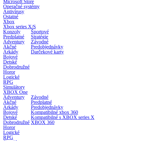
Microsoft Store
Operačné systémy
Antivírusy
Ostatné
Xbox
Xbox series X/S
Konzoly
Športové
Predplatné
Stratégie
Adventury
Závodné
Akčné
Predobjednávky
Arkády
Darčekové karty
Bojové
Detské
Dobrodružné
Horor
Logické
RPG
Simulátory
XBOX One
Adventury
Závodné
Akčné
Predplatné
Arkády
Predobjednávky
Bojové
Kompatibilné xbox 360
Detské
Kompatibilné s XBOX series X
Dobrodružné
XBOX 360
Horor
Logické
RPG