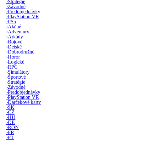
›
Stratégie
›
Závodné
›
Predobjednávky
›
PlayStation VR
›
PS5
›
Akčné
›
Adventury
›
Arkády
›
Bojové
›
Detské
›
Dobrodružné
›
Horor
›
Logické
›
RPG
›
Simulátory
›
Športové
›
Stratégie
›
Závodné
›
Predobjednávky
›
PlayStation VR
›
Darčekové karty
›
SK
›
CZ
›
HU
›
DE
›
RON
›
FR
›
PT