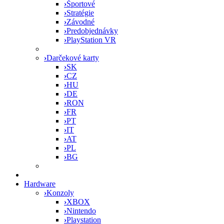
›
Športové
›
Stratégie
›
Závodné
›
Predobjednávky
›
PlayStation VR
›
Darčekové karty
›
SK
›
CZ
›
HU
›
DE
›
RON
›
FR
›
PT
›
IT
›
AT
›
PL
›
BG
Hardware
›
Konzoly
›
XBOX
›
Nintendo
›
Playstation