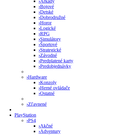
›
Arkády
›
Bojové
›
Detské
›
Dobrodružné
›
Horor
›
Logické
›
RPG
›
Simulátory
›
Športové
›
Strategické
›
Závodné
›
Predplatené karty
›
Predobjednávky
›
Hardware
›
Konzoly
›
Herné ovládače
›
Ostatné
›
Zľavnené
PlayStation
›
PS4
›
Akčné
›
Adventury