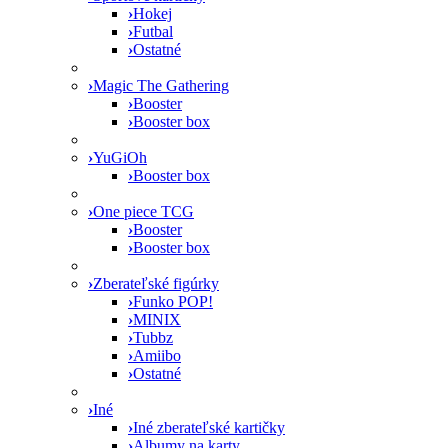
›
Hokej
›
Futbal
›
Ostatné
›
Magic The Gathering
›
Booster
›
Booster box
›
YuGiOh
›
Booster box
›
One piece TCG
›
Booster
›
Booster box
›
Zberateľské figúrky
›
Funko POP!
›
MINIX
›
Tubbz
›
Amiibo
›
Ostatné
›
Iné
›
Iné zberateľské kartičky
›
Albumy na karty