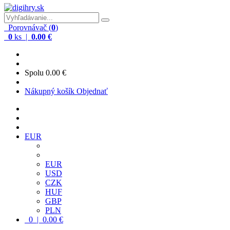
Porovnávač (
0
)
0
ks |
0.00 €
Spolu
0.00 €
Nákupný košík
Objednať
EUR
EUR
USD
CZK
HUF
GBP
PLN
0 | 0.00 €