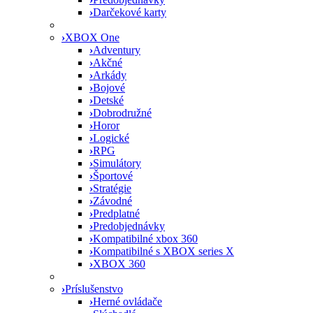
›
Darčekové karty
›
XBOX One
›
Adventury
›
Akčné
›
Arkády
›
Bojové
›
Detské
›
Dobrodružné
›
Horor
›
Logické
›
RPG
›
Simulátory
›
Športové
›
Stratégie
›
Závodné
›
Predplatné
›
Predobjednávky
›
Kompatibilné xbox 360
›
Kompatibilné s XBOX series X
›
XBOX 360
›
Príslušenstvo
›
Herné ovládače