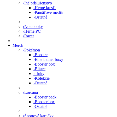
›
Iné príslušenstvo
›
Herné kreslá
›
Pamäťové médiá
›
Ostatné
›
Notebooky
›
Herné PC
›
Razer
Merch
›
Pokémon
›
Boostre
›
Elite trainer boxy
›
Booster box
›
Blistre
›
Tinky
›
Kolekcie
›
Ostatné
›
Lorcana
›
Booster pack
›
Booster box
›
Ostatné
›
Športové kartičky