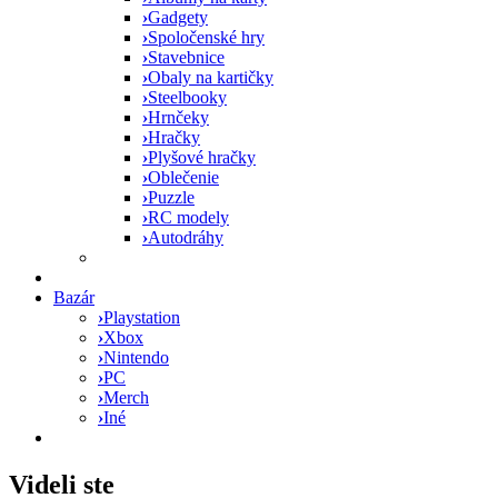
›
Gadgety
›
Spoločenské hry
›
Stavebnice
›
Obaly na kartičky
›
Steelbooky
›
Hrnčeky
›
Hračky
›
Plyšové hračky
›
Oblečenie
›
Puzzle
›
RC modely
›
Autodráhy
Bazár
›
Playstation
›
Xbox
›
Nintendo
›
PC
›
Merch
›
Iné
Videli ste