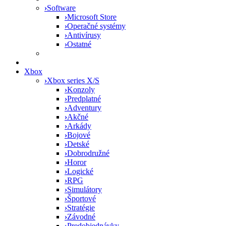
›
Software
›
Microsoft Store
›
Operačné systémy
›
Antivírusy
›
Ostatné
Xbox
›
Xbox series X/S
›
Konzoly
›
Predplatné
›
Adventury
›
Akčné
›
Arkády
›
Bojové
›
Detské
›
Dobrodružné
›
Horor
›
Logické
›
RPG
›
Simulátory
›
Športové
›
Stratégie
›
Závodné
›
Predobjednávky