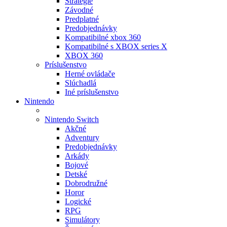
Stratégie
Závodné
Predplatné
Predobjednávky
Kompatibilné xbox 360
Kompatibilné s XBOX series X
XBOX 360
Príslušenstvo
Herné ovládače
Slúchadlá
Iné príslušenstvo
Nintendo
Nintendo Switch
Akčné
Adventury
Predobjednávky
Arkády
Bojové
Detské
Dobrodružné
Horor
Logické
RPG
Simulátory