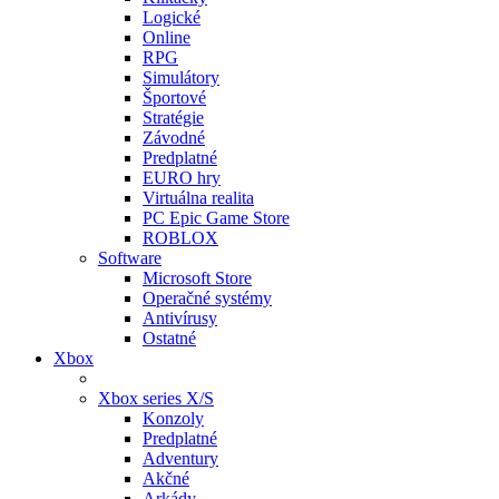
Logické
Online
RPG
Simulátory
Športové
Stratégie
Závodné
Predplatné
EURO hry
Virtuálna realita
PC Epic Game Store
ROBLOX
Software
Microsoft Store
Operačné systémy
Antivírusy
Ostatné
Xbox
Xbox series X/S
Konzoly
Predplatné
Adventury
Akčné
Arkády