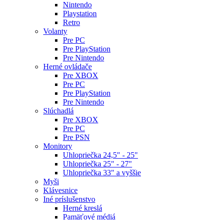
Nintendo
Playstation
Retro
Volanty
Pre PC
Pre PlayStation
Pre Nintendo
Herné ovládače
Pre XBOX
Pre PC
Pre PlayStation
Pre Nintendo
Slúchadlá
Pre XBOX
Pre PC
Pre PSN
Monitory
Uhlopriečka 24,5" - 25"
Uhlopriečka 25" - 27"
Uhlopriečka 33" a vyššie
Myši
Klávesnice
Iné príslušenstvo
Herné kreslá
Pamäťové médiá