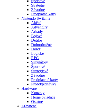
Športové
Stratégie
Závodné
Predplatné karty
Nintendo Switch 2
Akčné
Adventúry
Arkády
Bojové
Detské
Dobrodružné
Horor
Logické
RPG
Simulátory
Športové
Strategické
Závodné
Predplatené karty
Predobjednávky
Hardware
Konzoly
Herné ovládače
Ostatné
Zľavnené