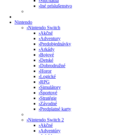
›
Slúchadlá
›
Iné príslušenstvo
Nintendo
›
Nintendo Switch
›
Akčné
›
Adventury
›
Predobjednávky
›
Arkády
›
Bojové
›
Detské
›
Dobrodružné
›
Horor
›
Logické
›
RPG
›
Simulátory
›
Športové
›
Stratégie
›
Závodné
›
Predplatné karty
›
Nintendo Switch 2
›
Akčné
›
Adventúry