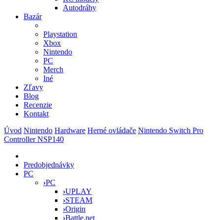
Autodráhy
Bazár
Playstation
Xbox
Nintendo
PC
Merch
Iné
Zľavy
Blog
Recenzie
Kontakt
Úvod
Nintendo
Hardware
Herné ovládače
Nintendo Switch Pro
Controller NSP140
Predobjednávky
PC
›
PC
›
UPLAY
›
STEAM
›
Origin
›
Battle.net