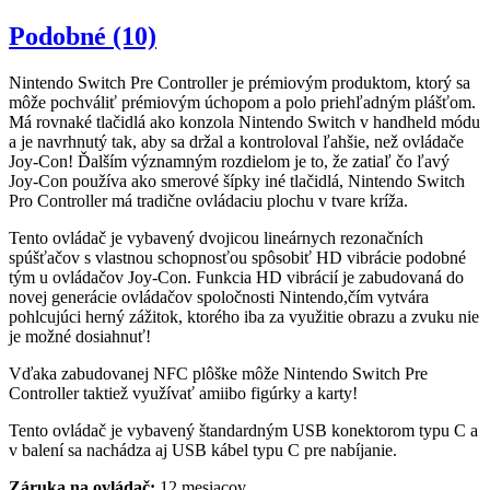
Podobné (10)
Nintendo Switch Pre Controller je prémiovým produktom, ktorý sa
môže pochváliť prémiovým úchopom a polo priehľadným plášťom.
Má rovnaké tlačidlá ako konzola Nintendo Switch v handheld módu
a je navrhnutý tak, aby sa držal a kontroloval ľahšie, než ovládače
Joy-Con! Ďalším významným rozdielom je to, že zatiaľ čo ľavý
Joy-Con používa ako smerové šípky iné tlačidlá, Nintendo Switch
Pro Controller má tradične ovládaciu plochu v tvare kríža.
Tento ovládač je vybavený dvojicou lineárnych rezonačních
spúšťačov s vlastnou schopnosťou spôsobiť HD vibrácie podobné
tým u ovládačov Joy-Con. Funkcia HD vibrácií je zabudovaná do
novej generácie ovládačov spoločnosti Nintendo,čím vytvára
pohlcujúci herný zážitok, ktorého iba za využitie obrazu a zvuku nie
je možné dosiahnuť!
Vďaka zabudovanej NFC plôške môže Nintendo Switch Pre
Controller taktiež využívať amiibo figúrky a karty!
Tento ovládač je vybavený štandardným USB konektorom typu C a
v balení sa nachádza aj USB kábel typu C pre nabíjanie.
Záruka na ovládač:
12 mesiacov