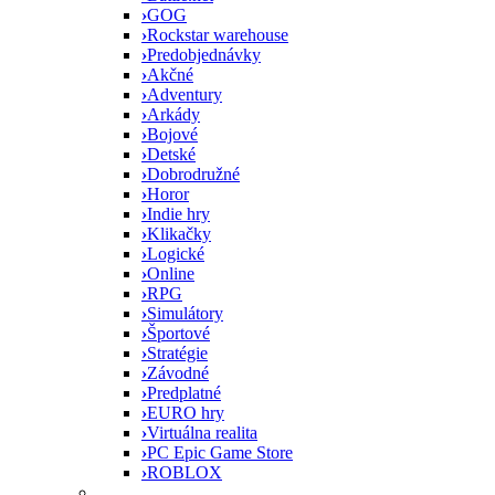
›
GOG
›
Rockstar warehouse
›
Predobjednávky
›
Akčné
›
Adventury
›
Arkády
›
Bojové
›
Detské
›
Dobrodružné
›
Horor
›
Indie hry
›
Klikačky
›
Logické
›
Online
›
RPG
›
Simulátory
›
Športové
›
Stratégie
›
Závodné
›
Predplatné
›
EURO hry
›
Virtuálna realita
›
PC Epic Game Store
›
ROBLOX