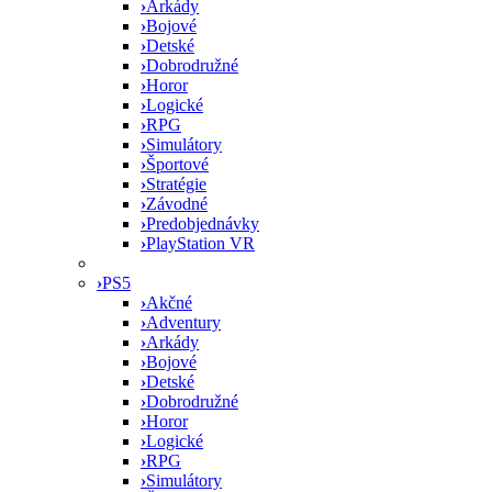
›
Arkády
›
Bojové
›
Detské
›
Dobrodružné
›
Horor
›
Logické
›
RPG
›
Simulátory
›
Športové
›
Stratégie
›
Závodné
›
Predobjednávky
›
PlayStation VR
›
PS5
›
Akčné
›
Adventury
›
Arkády
›
Bojové
›
Detské
›
Dobrodružné
›
Horor
›
Logické
›
RPG
›
Simulátory