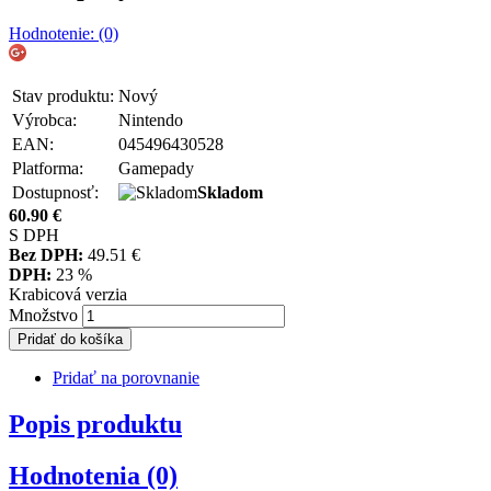
Hodnotenie: (0)
Stav produktu:
Nový
Výrobca:
Nintendo
EAN:
045496430528
Platforma:
Gamepady
Dostupnosť:
Skladom
60.90
€
S DPH
Bez DPH:
49.51
€
DPH:
23 %
Krabicová verzia
Množstvo
Pridať do košíka
Pridať na porovnanie
Popis produktu
Hodnotenia (0)