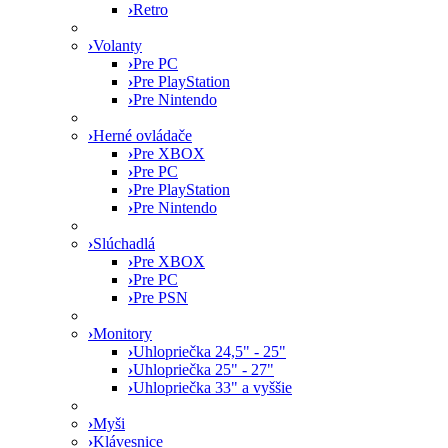
›
Retro
›
Volanty
›
Pre PC
›
Pre PlayStation
›
Pre Nintendo
›
Herné ovládače
›
Pre XBOX
›
Pre PC
›
Pre PlayStation
›
Pre Nintendo
›
Slúchadlá
›
Pre XBOX
›
Pre PC
›
Pre PSN
›
Monitory
›
Uhlopriečka 24,5" - 25"
›
Uhlopriečka 25" - 27"
›
Uhlopriečka 33" a vyššie
›
Myši
›
Klávesnice