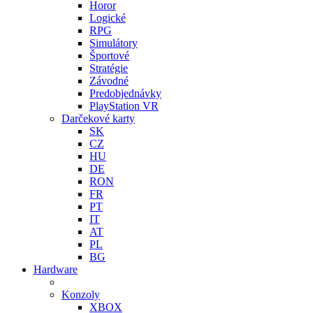
Horor
Logické
RPG
Simulátory
Športové
Stratégie
Závodné
Predobjednávky
PlayStation VR
Darčekové karty
SK
CZ
HU
DE
RON
FR
PT
IT
AT
PL
BG
Hardware
Konzoly
XBOX