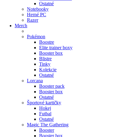
Ostatné
Notebooky
Herné PC
Razer
Merch
Pokémon
Boostre
Elite trainer boxy
Booster box
Blistre
Tinky
Kolekcie
Ostatné
Lorcana
Booster pack
Booster box
Ostatné
Športové kartičky
Hokej
Futbal
Ostatné
Magic The Gathering
Booster
Booster box