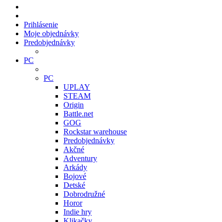
Prihlásenie
Moje objednávky
Predobjednávky
PC
PC
UPLAY
STEAM
Origin
Battle.net
GOG
Rockstar warehouse
Predobjednávky
Akčné
Adventury
Arkády
Bojové
Detské
Dobrodružné
Horor
Indie hry
Klikačky