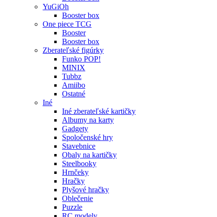
YuGiOh
Booster box
One piece TCG
Booster
Booster box
Zberateľské figúrky
Funko POP!
MINIX
Tubbz
Amiibo
Ostatné
Iné
Iné zberateľské kartičky
Albumy na karty
Gadgety
Spoločenské hry
Stavebnice
Obaly na kartičky
Steelbooky
Hrnčeky
Hračky
Plyšové hračky
Oblečenie
Puzzle
RC modely