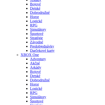
Bojové
Detské
Dobrodružné
Horor
Logické
RPG
Simulátory
Športové
Stratégie
Závodné
Predobjednávky
Darčekové karty
XBOX One
Adventury
Akčné
Arkády
Bojové
Detské
Dobrodružné
Horor
Logické
RPG
Simulátory
Športové