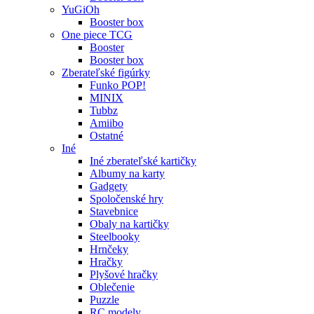
YuGiOh
Booster box
One piece TCG
Booster
Booster box
Zberateľské figúrky
Funko POP!
MINIX
Tubbz
Amiibo
Ostatné
Iné
Iné zberateľské kartičky
Albumy na karty
Gadgety
Spoločenské hry
Stavebnice
Obaly na kartičky
Steelbooky
Hrnčeky
Hračky
Plyšové hračky
Oblečenie
Puzzle
RC modely