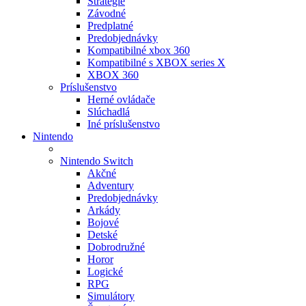
Stratégie
Závodné
Predplatné
Predobjednávky
Kompatibilné xbox 360
Kompatibilné s XBOX series X
XBOX 360
Príslušenstvo
Herné ovládače
Slúchadlá
Iné príslušenstvo
Nintendo
Nintendo Switch
Akčné
Adventury
Predobjednávky
Arkády
Bojové
Detské
Dobrodružné
Horor
Logické
RPG
Simulátory