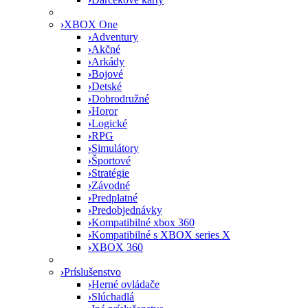
›
XBOX One
›
Adventury
›
Akčné
›
Arkády
›
Bojové
›
Detské
›
Dobrodružné
›
Horor
›
Logické
›
RPG
›
Simulátory
›
Športové
›
Stratégie
›
Závodné
›
Predplatné
›
Predobjednávky
›
Kompatibilné xbox 360
›
Kompatibilné s XBOX series X
›
XBOX 360
›
Príslušenstvo
›
Herné ovládače
›
Slúchadlá