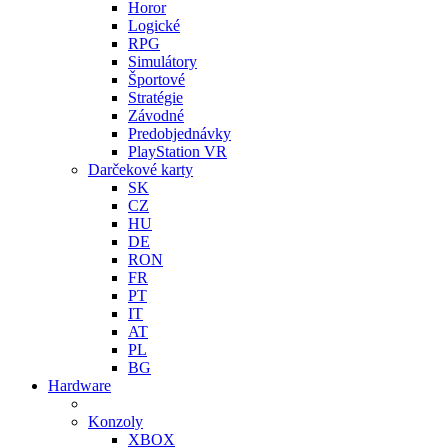
Horor
Logické
RPG
Simulátory
Športové
Stratégie
Závodné
Predobjednávky
PlayStation VR
Darčekové karty
SK
CZ
HU
DE
RON
FR
PT
IT
AT
PL
BG
Hardware
Konzoly
XBOX