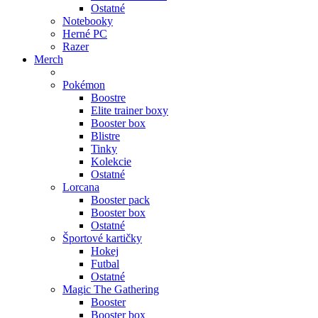
Ostatné
Notebooky
Herné PC
Razer
Merch
Pokémon
Boostre
Elite trainer boxy
Booster box
Blistre
Tinky
Kolekcie
Ostatné
Lorcana
Booster pack
Booster box
Ostatné
Športové kartičky
Hokej
Futbal
Ostatné
Magic The Gathering
Booster
Booster box