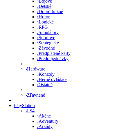
›
Bojové
›
Detské
›
Dobrodružné
›
Horor
›
Logické
›
RPG
›
Simulátory
›
Športové
›
Strategické
›
Závodné
›
Predplatené karty
›
Predobjednávky
›
Hardware
›
Konzoly
›
Herné ovládače
›
Ostatné
›
Zľavnené
PlayStation
›
PS4
›
Akčné
›
Adventury
›
Arkády