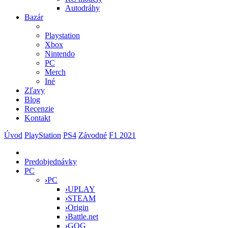
Autodráhy
Bazár
Playstation
Xbox
Nintendo
PC
Merch
Iné
Zľavy
Blog
Recenzie
Kontakt
Úvod
PlayStation
PS4
Závodné
F1 2021
Predobjednávky
PC
›
PC
›
UPLAY
›
STEAM
›
Origin
›
Battle.net
›
GOG