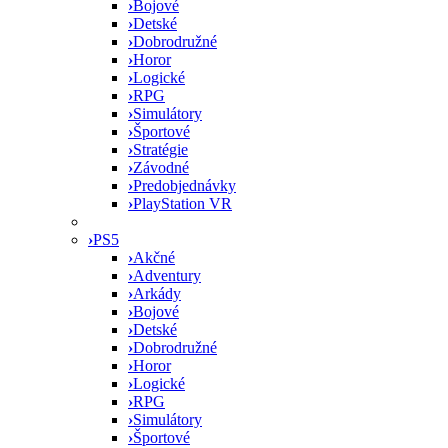
›
Bojové
›
Detské
›
Dobrodružné
›
Horor
›
Logické
›
RPG
›
Simulátory
›
Športové
›
Stratégie
›
Závodné
›
Predobjednávky
›
PlayStation VR
›
PS5
›
Akčné
›
Adventury
›
Arkády
›
Bojové
›
Detské
›
Dobrodružné
›
Horor
›
Logické
›
RPG
›
Simulátory
›
Športové