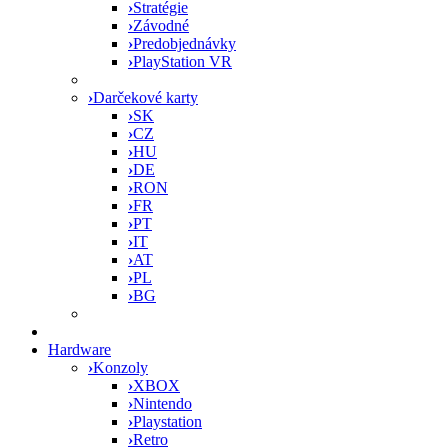
›
Stratégie
›
Závodné
›
Predobjednávky
›
PlayStation VR
›
Darčekové karty
›
SK
›
CZ
›
HU
›
DE
›
RON
›
FR
›
PT
›
IT
›
AT
›
PL
›
BG
Hardware
›
Konzoly
›
XBOX
›
Nintendo
›
Playstation
›
Retro