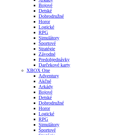
Bojové
Detské
Dobrodružné
Horor
Logické
RPG
Simulátory
Športové
Stratégie
Závodné
Predobjednávky
Darčekové karty
XBOX One
Adventury
Akčné
Arkády
Bojové
Detské
Dobrodružné
Horor
Logické
RPG
Simulátory
Športové