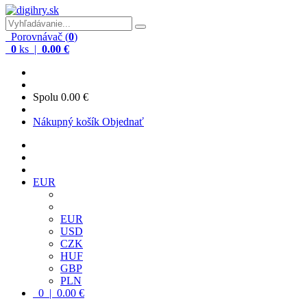
Porovnávač (
0
)
0
ks |
0.00 €
Spolu
0.00 €
Nákupný košík
Objednať
EUR
EUR
USD
CZK
HUF
GBP
PLN
0 | 0.00 €