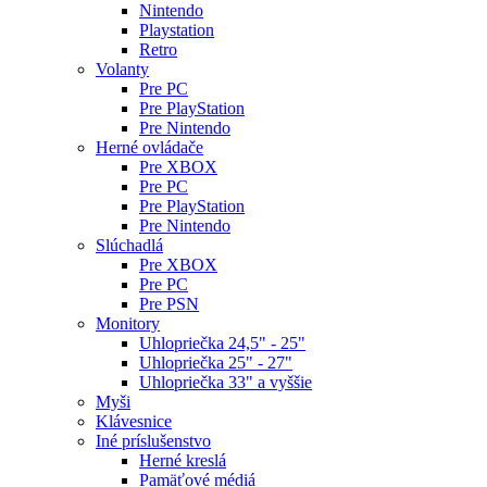
Nintendo
Playstation
Retro
Volanty
Pre PC
Pre PlayStation
Pre Nintendo
Herné ovládače
Pre XBOX
Pre PC
Pre PlayStation
Pre Nintendo
Slúchadlá
Pre XBOX
Pre PC
Pre PSN
Monitory
Uhlopriečka 24,5" - 25"
Uhlopriečka 25" - 27"
Uhlopriečka 33" a vyššie
Myši
Klávesnice
Iné príslušenstvo
Herné kreslá
Pamäťové médiá