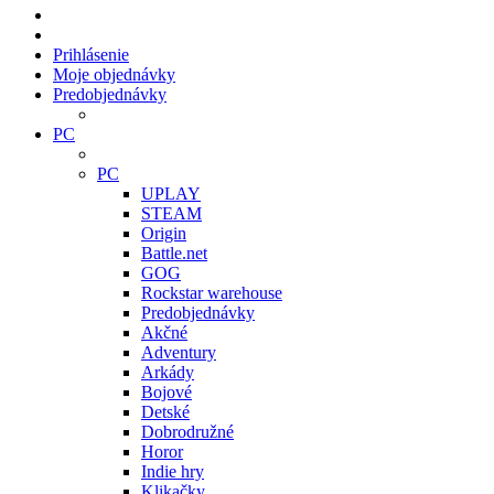
Prihlásenie
Moje objednávky
Predobjednávky
PC
PC
UPLAY
STEAM
Origin
Battle.net
GOG
Rockstar warehouse
Predobjednávky
Akčné
Adventury
Arkády
Bojové
Detské
Dobrodružné
Horor
Indie hry
Klikačky