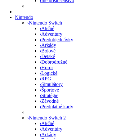
›
Iné príslušenstvo
Nintendo
›
Nintendo Switch
›
Akčné
›
Adventury
›
Predobjednávky
›
Arkády
›
Bojové
›
Detské
›
Dobrodružné
›
Horor
›
Logické
›
RPG
›
Simulátory
›
Športové
›
Stratégie
›
Závodné
›
Predplatné karty
›
Nintendo Switch 2
›
Akčné
›
Adventúry
›
Arkády