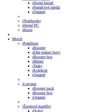
›
Herné kreslá
›
Pamäťové médiá
›
Ostatné
›
Notebooky
›
Herné PC
›
Razer
Merch
›
Pokémon
›
Boostre
›
Elite trainer boxy
›
Booster box
›
Blistre
›
Tinky
›
Kolekcie
›
Ostatné
›
Lorcana
›
Booster pack
›
Booster box
›
Ostatné
›
Športové kartičky
›
Hokej