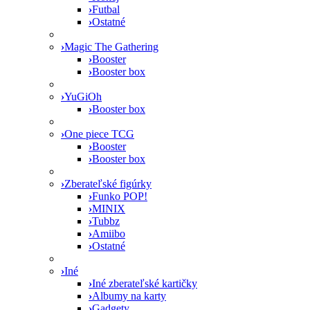
›
Futbal
›
Ostatné
›
Magic The Gathering
›
Booster
›
Booster box
›
YuGiOh
›
Booster box
›
One piece TCG
›
Booster
›
Booster box
›
Zberateľské figúrky
›
Funko POP!
›
MINIX
›
Tubbz
›
Amiibo
›
Ostatné
›
Iné
›
Iné zberateľské kartičky
›
Albumy na karty
›
Gadgety