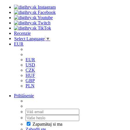
Recenzie
Select Language
▼
EUR
EUR
USD
CZK
HUF
GBP
PLN
Prihlásenie
Zapamätaj si ma
Zabudli ste