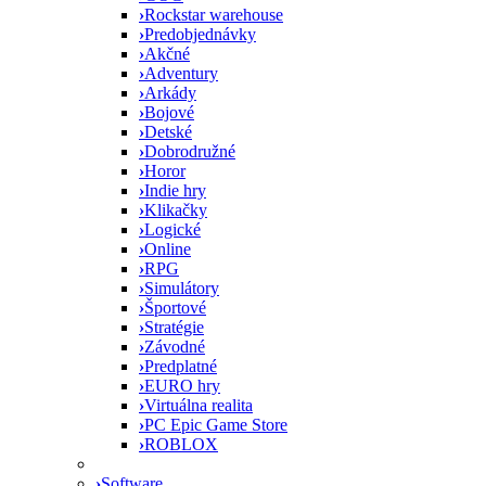
›
Rockstar warehouse
›
Predobjednávky
›
Akčné
›
Adventury
›
Arkády
›
Bojové
›
Detské
›
Dobrodružné
›
Horor
›
Indie hry
›
Klikačky
›
Logické
›
Online
›
RPG
›
Simulátory
›
Športové
›
Stratégie
›
Závodné
›
Predplatné
›
EURO hry
›
Virtuálna realita
›
PC Epic Game Store
›
ROBLOX
›
Software