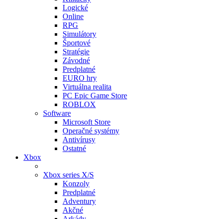
Logické
Online
RPG
Simulátory
Športové
Stratégie
Závodné
Predplatné
EURO hry
Virtuálna realita
PC Epic Game Store
ROBLOX
Software
Microsoft Store
Operačné systémy
Antivírusy
Ostatné
Xbox
Xbox series X/S
Konzoly
Predplatné
Adventury
Akčné
Arkády