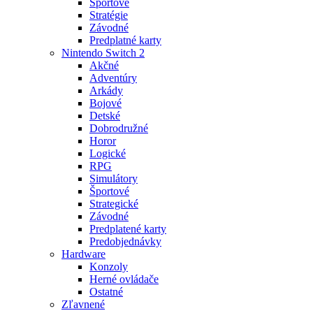
Športové
Stratégie
Závodné
Predplatné karty
Nintendo Switch 2
Akčné
Adventúry
Arkády
Bojové
Detské
Dobrodružné
Horor
Logické
RPG
Simulátory
Športové
Strategické
Závodné
Predplatené karty
Predobjednávky
Hardware
Konzoly
Herné ovládače
Ostatné
Zľavnené