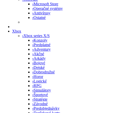
›
Microsoft Store
›
Operačné systémy
›
Antivírusy
›
Ostatné
Xbox
›
Xbox series X/S
›
Konzoly
›
Predplatné
›
Adventury
›
Akčné
›
Arkády
›
Bojové
›
Detské
›
Dobrodružné
›
Horor
›
Logické
›
RPG
›
Simulátory
›
Športové
›
Stratégie
›
Závodné
›
Predobjednávky
›
Darčekové karty