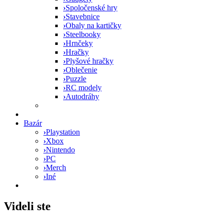
›
Spoločenské hry
›
Stavebnice
›
Obaly na kartičky
›
Steelbooky
›
Hrnčeky
›
Hračky
›
Plyšové hračky
›
Oblečenie
›
Puzzle
›
RC modely
›
Autodráhy
Bazár
›
Playstation
›
Xbox
›
Nintendo
›
PC
›
Merch
›
Iné
Videli ste