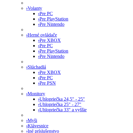
›
Volanty
›
Pre PC
›
Pre PlayStation
›
Pre Nintendo
›
Herné ovládače
›
Pre XBOX
›
Pre PC
›
Pre PlayStation
›
Pre Nintendo
›
Slúchadlá
›
Pre XBOX
›
Pre PC
›
Pre PSN
›
Monitory
›
Uhlopriečka 24,5" - 25"
›
Uhlopriečka 25" - 27"
›
Uhlopriečka 33" a vyššie
›
Myši
›
Klávesnice
›
Iné príslušenstvo