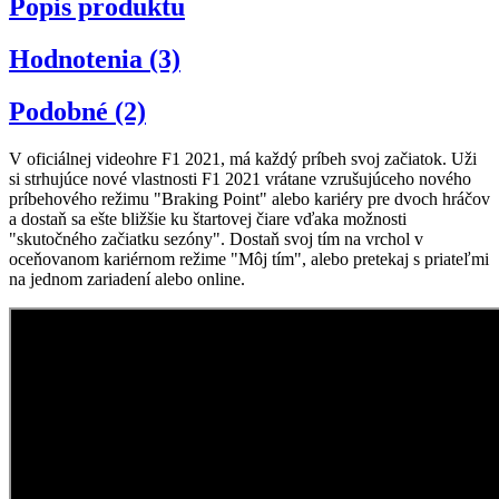
Popis produktu
Hodnotenia (3)
Podobné (2)
V oficiálnej videohre F1 2021, má každý príbeh svoj začiatok. Uži
si strhujúce nové vlastnosti F1 2021 vrátane vzrušujúceho nového
príbehového režimu "Braking Point" alebo kariéry pre dvoch hráčov
a dostaň sa ešte bližšie ku štartovej čiare vďaka možnosti
"skutočného začiatku sezóny". Dostaň svoj tím na vrchol v
oceňovanom kariérnom režime "Môj tím", alebo pretekaj s priateľmi
na jednom zariadení alebo online.