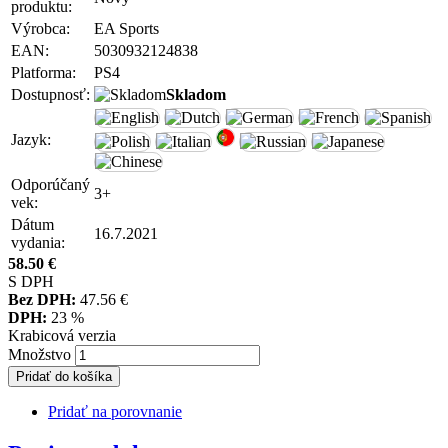
produktu:
Výrobca:
EA Sports
EAN:
5030932124838
Platforma:
PS4
Dostupnosť:
Skladom
Jazyk:
Odporúčaný
3+
vek:
Dátum
16.7.2021
vydania:
58.50
€
S DPH
Bez DPH:
47.56
€
DPH:
23 %
Krabicová verzia
Množstvo
Pridať do košíka
Pridať na porovnanie