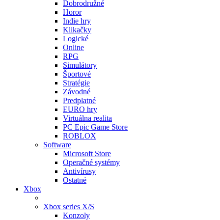
Dobrodružné
Horor
Indie hry
Klikačky
Logické
Online
RPG
Simulátory
Športové
Stratégie
Závodné
Predplatné
EURO hry
Virtuálna realita
PC Epic Game Store
ROBLOX
Software
Microsoft Store
Operačné systémy
Antivírusy
Ostatné
Xbox
Xbox series X/S
Konzoly