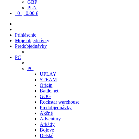
GBP
PLN
0 | 0.00 €
Prihlásenie
Moje objednávky
Predobjednávky
PC
PC
UPLAY
STEAM
Origin
Battle.net
GOG
Rockstar warehouse
Predobjednávky
Akčné
Adventury
Arkády
Bojové
Detské