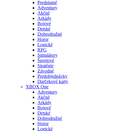
Predplatné
Adventury
Akčné
Arkády
Bojové
Detské
Dobrodružné
Horor
Logické
RPG
Simulátory
Športové
Stratégie
Závodné
Predobjednávky
Darčekové karty
XBOX One
Adventury
Akčné
Arkády
Bojové
Detské
Dobrodružné
Horor
Logické