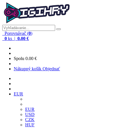
Porovnávač (
0
)
0
ks |
0.00 €
Spolu
0.00 €
Nákupný košík
Objednať
EUR
EUR
USD
CZK
HUF