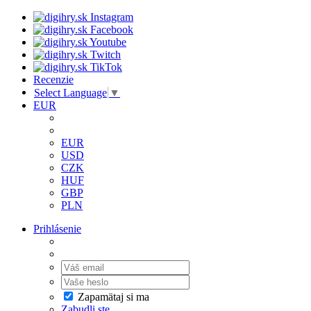
Recenzie
Select Language
▼
EUR
EUR
USD
CZK
HUF
GBP
PLN
Prihlásenie
Zapamätaj si ma
Zabudli ste