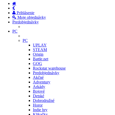
Prihlásenie
Moje objednávky
Predobjednávky
PC
PC
UPLAY
STEAM
Origin
Battle.net
GOG
Rockstar warehouse
Predobjednávky
Akčné
Adventury
Arkády
Bojové
Detské
Dobrodružné
Horor
Indie hry
Klikačky