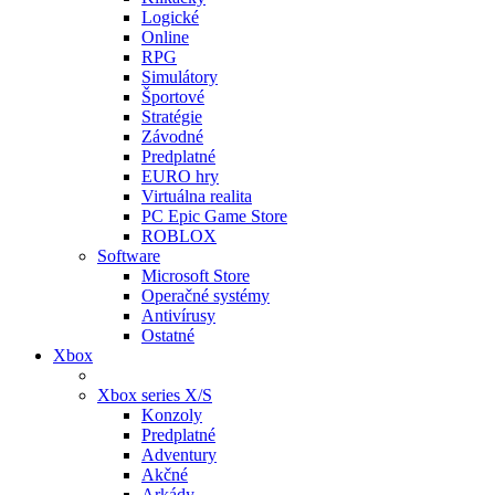
Logické
Online
RPG
Simulátory
Športové
Stratégie
Závodné
Predplatné
EURO hry
Virtuálna realita
PC Epic Game Store
ROBLOX
Software
Microsoft Store
Operačné systémy
Antivírusy
Ostatné
Xbox
Xbox series X/S
Konzoly
Predplatné
Adventury
Akčné
Arkády