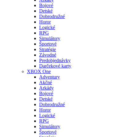
Bojové
Detské
Dobrodružné
Horor
Logické
RPG
Simulátory
Športové
Stratégie
Závodné
Predobjednávky
Darčekové karty
XBOX One
Adventury
Akčné
Arkády
Bojové
Detské
Dobrodružné
Horor
Logické
RPG
Simulátory
Športové