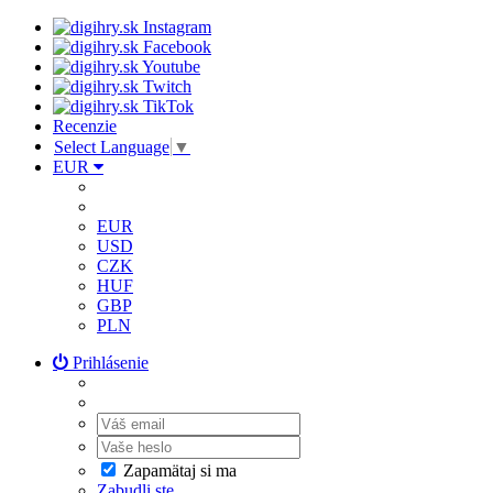
Recenzie
Select Language
▼
EUR
EUR
USD
CZK
HUF
GBP
PLN
Prihlásenie
Zapamätaj si ma
Zabudli ste