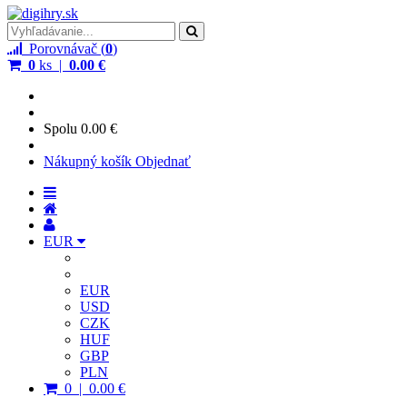
Porovnávač (
0
)
0
ks |
0.00 €
Spolu
0.00 €
Nákupný košík
Objednať
EUR
EUR
USD
CZK
HUF
GBP
PLN
0 | 0.00 €