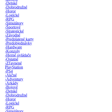
›
Detské
›
Dobrodružné
›
Horor
›
Logické
›
RPG
›
Simulátory
›
Športové
›
Strategické
›
Závodné
›
Predplatené karty
›
Predobjednávky
›
Hardware
›
Konzoly
›
Herné ovládače
›
Ostatné
›
Zľavnené
PlayStation
›
PS4
›
Akčné
›
Adventury
›
Arkády
›
Bojové
›
Detské
›
Dobrodružné
›
Horor
›
Logické
›
RPG
›
Simulátory