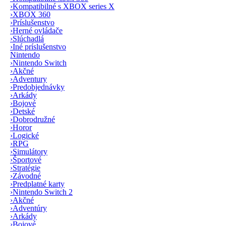
›
Kompatibilné s XBOX series X
›
XBOX 360
›
Príslušenstvo
›
Herné ovládače
›
Slúchadlá
›
Iné príslušenstvo
Nintendo
›
Nintendo Switch
›
Akčné
›
Adventury
›
Predobjednávky
›
Arkády
›
Bojové
›
Detské
›
Dobrodružné
›
Horor
›
Logické
›
RPG
›
Simulátory
›
Športové
›
Stratégie
›
Závodné
›
Predplatné karty
›
Nintendo Switch 2
›
Akčné
›
Adventúry
›
Arkády
›
Bojové