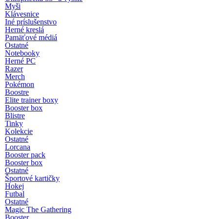
Myši
Klávesnice
Iné príslušenstvo
Herné kreslá
Pamäťové médiá
Ostatné
Notebooky
Herné PC
Razer
Merch
Pokémon
Boostre
Elite trainer boxy
Booster box
Blistre
Tinky
Kolekcie
Ostatné
Lorcana
Booster pack
Booster box
Ostatné
Športové kartičky
Hokej
Futbal
Ostatné
Magic The Gathering
Booster