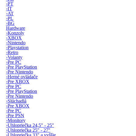
›
PT
›
IT
›
AT
›
PL
›
BG
Hardware
›
Konzoly
›
XBOX
›
Nintendo
›
Playstation
›
Retro
›
Volanty
›
Pre PC
›
Pre PlayStation
›
Pre Nintendo
›
Herné ovládače
›
Pre XBOX
›
Pre PC
›
Pre PlayStation
›
Pre Nintendo
›
Slúchadlá
›
Pre XBOX
›
Pre PC
›
Pre PSN
›
Monitory
›
Uhlopriečka 24,5" - 25"
›
Uhlopriečka 25" - 27"
›
Uhlopriečka 33" a vyššie