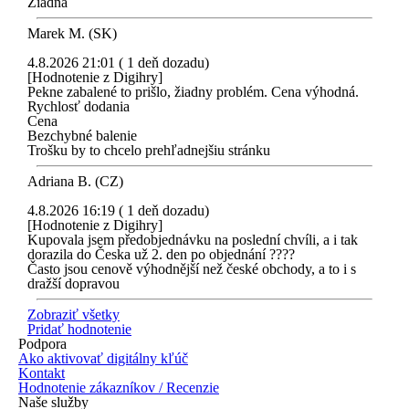
Žiadna
Marek M. (SK)
4.8.2026 21:01 ( 1 deň dozadu)
[Hodnotenie z Digihry]
Pekne zabalené to prišlo, žiadny problém. Cena výhodná.
Rychlosť dodania
Cena
Bezchybné balenie
Trošku by to chcelo prehľadnejšiu stránku
Adriana B. (CZ)
4.8.2026 16:19 ( 1 deň dozadu)
[Hodnotenie z Digihry]
Kupovala jsem předobjednávku na poslední chvíli, a i tak
dorazila do Česka už 2. den po objednání ????
Často jsou cenově výhodnější než české obchody, a to i s
dražší dopravou
Zobraziť všetky
Pridať hodnotenie
Podpora
Ako aktivovať digitálny kľúč
Kontakt
Hodnotenie zákazníkov / Recenzie
Naše služby