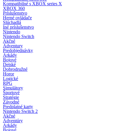
Kompatibilné s XBOX series X
XBOX 360
Príslušenstvo
Herné ovládače
Slúchadlá
Iné príslušenstvo
Nintendo
Nintendo Switch
Akčné
Adventury
Predobjednávky
Arkády
Bojové
Detské
Dobrodružné
Horor
Logické
RPG
Simulátory
Športové
Stratégie
Závodné
Predplatné karty
Nintendo Switch 2
Akčné
Adventúry
Arkády
Bojové