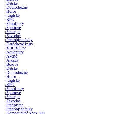
›
Detské
›
Dobrodružné
›
Horor
›
Logické
›
RPG
›
Simulátory
›
Športové
›
Stratégie
›
Závodné
›
Predobjednávky
›
Darčekové karty
›
XBOX One
›
Adventury
›
Akčné
›
Arkády
›
Bojové
›
Detské
›
Dobrodružné
›
Horor
›
Logické
›
RPG
›
Simulátory
›
Športové
›
Stratégie
›
Závodné
›
Predplatné
›
Predobjednávky
›
Kompatibilné xbox 360