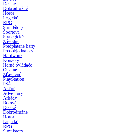
Detské
Dobrodružné
Horor
Logické
RPG
Simulátory
Športové
Strategické
Závodné
Predplatené karty
Predobjednávky
Hardware
Konzoly
Herné ovládače
Ostatné
Zľavnené
PlayStation
PS4
Akčné
Adventury
Arkády
Bojové
Detské
Dobrodružné
Horor
Logické
RPG
Simulátory