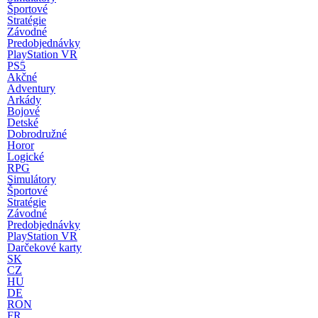
Športové
Stratégie
Závodné
Predobjednávky
PlayStation VR
PS5
Akčné
Adventury
Arkády
Bojové
Detské
Dobrodružné
Horor
Logické
RPG
Simulátory
Športové
Stratégie
Závodné
Predobjednávky
PlayStation VR
Darčekové karty
SK
CZ
HU
DE
RON
FR