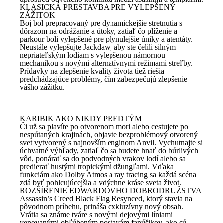
KLASICKÁ PRESTAVBA PRE VYLEPŠENÝ
ZÁŽITOK
Boj bol prepracovaný pre dynamickejšie stretnutia s
dôrazom na odrážanie a útoky, zatiaľ čo plíženie a
parkour boli vylepšené pre plynulejšie úniky a atentáty.
Neustále vylepšujte Jackdaw, aby ste čelili silným
nepriateľským lodiam s vylepšenou námornou
mechanikou s novými alternatívnymi režimami streľby.
Prídavky na zlepšenie kvality života tiež riešia
predchádzajúce problémy, čím zabezpečujú zlepšenie
vášho zážitku.
KARIBIK AKO NIKDY PREDTÝM
Či už sa plavíte po otvorenom mori alebo cestujete po
nespútaných krajinách, objavte bezproblémový otvorený
svet vytvorený s najnovším enginom Anvil. Vychutnajte si
úchvatné výhľady, zatiaľ čo sa budete hnať do búrlivých
vôd, ponárať sa do podvodných vrakov lodí alebo sa
predierať hustými tropickými džungľami. Vďaka
funkciám ako Dolby Atmos a ray tracing sa každá scéna
zdá byť pohlcujúcejšia a vdýchne kráse sveta život.
ROZŠÍRENIE EDWARDOVHO DOBRODRUŽSTVA
Assassin’s Creed Black Flag Resynced, ktorý stavia na
pôvodnom príbehu, prináša exkluzívny nový obsah.
Vrátia sa známe tváre s novými dejovými líniami
venovanými obľúbeným postavám fanúšikov, ako sú