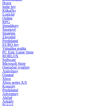
Horor
Indie hry
Klikačky
Logické
Online
RPG
Simulátory
Športové
Stratégie
Závodné
Predplatné
EURO hry
Virtuálna realita
PC Epic Game Store
ROBLOX
Software
Microsoft Store
Operačné systémy
Antivírusy
Ostatné
Xbox
Xbox series X/S
Konzoly
Predplatné
Adventury
Akčné
Arkády
Bojové