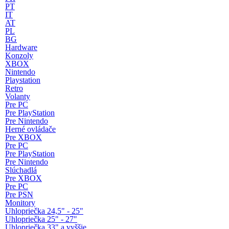
PT
IT
AT
PL
BG
Hardware
Konzoly
XBOX
Nintendo
Playstation
Retro
Volanty
Pre PC
Pre PlayStation
Pre Nintendo
Herné ovládače
Pre XBOX
Pre PC
Pre PlayStation
Pre Nintendo
Slúchadlá
Pre XBOX
Pre PC
Pre PSN
Monitory
Uhlopriečka 24,5" - 25"
Uhlopriečka 25" - 27"
Uhlopriečka 33" a vyššie