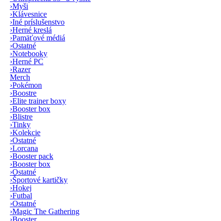
›
Myši
›
Klávesnice
›
Iné príslušenstvo
›
Herné kreslá
›
Pamäťové médiá
›
Ostatné
›
Notebooky
›
Herné PC
›
Razer
Merch
›
Pokémon
›
Boostre
›
Elite trainer boxy
›
Booster box
›
Blistre
›
Tinky
›
Kolekcie
›
Ostatné
›
Lorcana
›
Booster pack
›
Booster box
›
Ostatné
›
Športové kartičky
›
Hokej
›
Futbal
›
Ostatné
›
Magic The Gathering
›
Booster