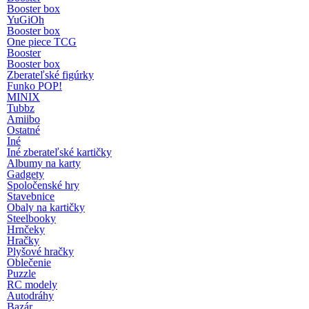
Booster box
YuGiOh
Booster box
One piece TCG
Booster
Booster box
Zberateľské figúrky
Funko POP!
MINIX
Tubbz
Amiibo
Ostatné
Iné
Iné zberateľské kartičky
Albumy na karty
Gadgety
Spoločenské hry
Stavebnice
Obaly na kartičky
Steelbooky
Hrnčeky
Hračky
Plyšové hračky
Oblečenie
Puzzle
RC modely
Autodráhy
Bazár