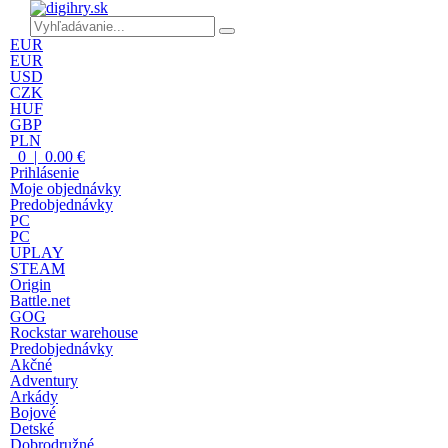
EUR
EUR
USD
CZK
HUF
GBP
PLN
0 | 0.00 €
Prihlásenie
Moje objednávky
Predobjednávky
PC
PC
UPLAY
STEAM
Origin
Battle.net
GOG
Rockstar warehouse
Predobjednávky
Akčné
Adventury
Arkády
Bojové
Detské
Dobrodružné