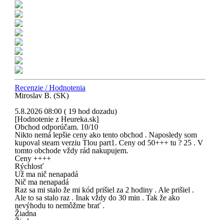
Recenzie / Hodnotenia
Miroslav B. (SK)
5.8.2026 08:00 ( 19 hod dozadu)
[Hodnotenie z Heureka.sk]
Obchod odporúčam. 10/10
Nikto nemá lepšie ceny ako tento obchod . Naposledy som
kupoval steam verziu Tlou part1. Ceny od 50+++ tu ? 25 . V
tomto obchode vždy rád nakupujem.
Ceny ++++
Rýchlosť
Už ma nič nenapadá
Nič ma nenapadá
Raz sa mi stalo že mi kód prišiel za 2 hodiny . Ale prišiel .
Ale to sa stalo raz . Inak vždy do 30 min . Tak že ako
nevýhodu to nemôžme brať .
Žiadna