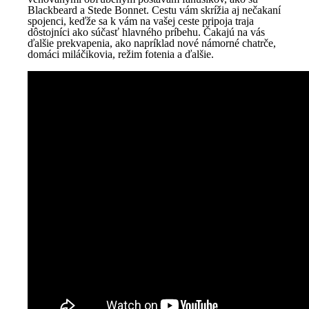
Blackbeard a Stede Bonnet. Cestu vám skrížia aj nečakaní
spojenci, keďže sa k vám na vašej ceste pripoja traja
dôstojníci ako súčasť hlavného príbehu. Čakajú na vás
ďalšie prekvapenia, ako napríklad nové námorné chatrče,
domáci miláčikovia, režim fotenia a ďalšie.