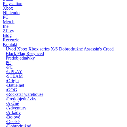
Playstation
Xbox
Nintendo
PC
Merch
Iné
Zľavy
Blog
Recenzie
Kontakt
Úvod
Xbox
Xbox series X/S
Dobrodružné
Assassin's Creed
Black Flag Resynced
Predobjednávky
PC
›
PC
›
UPLAY
›
STEAM
›
Origin
›
Battle.net
›
GOG
›
Rockstar warehouse
›
Predobjednávky
›
Akčné
›
Adventury
›
Arkády
›
Bojové
›
Detské
›
Dobrodružné