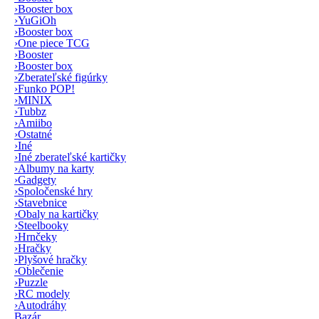
›
Booster box
›
YuGiOh
›
Booster box
›
One piece TCG
›
Booster
›
Booster box
›
Zberateľské figúrky
›
Funko POP!
›
MINIX
›
Tubbz
›
Amiibo
›
Ostatné
›
Iné
›
Iné zberateľské kartičky
›
Albumy na karty
›
Gadgety
›
Spoločenské hry
›
Stavebnice
›
Obaly na kartičky
›
Steelbooky
›
Hrnčeky
›
Hračky
›
Plyšové hračky
›
Oblečenie
›
Puzzle
›
RC modely
›
Autodráhy
Bazár