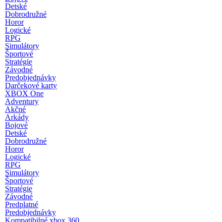
Detské
Dobrodružné
Horor
Logické
RPG
Simulátory
Športové
Stratégie
Závodné
Predobjednávky
Darčekové karty
XBOX One
Adventury
Akčné
Arkády
Bojové
Detské
Dobrodružné
Horor
Logické
RPG
Simulátory
Športové
Stratégie
Závodné
Predplatné
Predobjednávky
Kompatibilné xbox 360