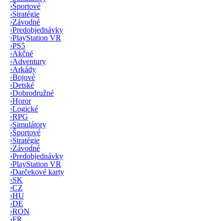
›
Športové
›
Stratégie
›
Závodné
›
Predobjednávky
›
PlayStation VR
›
PS5
›
Akčné
›
Adventury
›
Arkády
›
Bojové
›
Detské
›
Dobrodružné
›
Horor
›
Logické
›
RPG
›
Simulátory
›
Športové
›
Stratégie
›
Závodné
›
Predobjednávky
›
PlayStation VR
›
Darčekové karty
›
SK
›
CZ
›
HU
›
DE
›
RON
›
FR