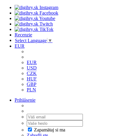
Recenzie
Select Language
▼
EUR
EUR
USD
CZK
HUF
GBP
PLN
Prihlásenie
Zapamätaj si ma
Zabudli ste