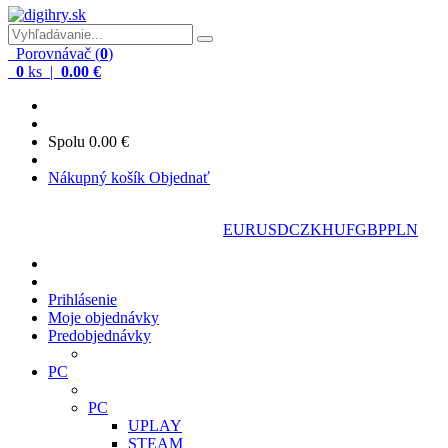
Porovnávač (
0
)
0
ks |
0.00 €
Spolu
0.00 €
Nákupný košík
Objednať
EUR
EUR
USD
CZK
HUF
GBP
PLN
Prihlásenie
Moje objednávky
Predobjednávky
PC
PC
UPLAY
STEAM