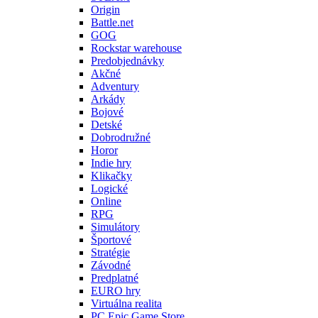
Origin
Battle.net
GOG
Rockstar warehouse
Predobjednávky
Akčné
Adventury
Arkády
Bojové
Detské
Dobrodružné
Horor
Indie hry
Klikačky
Logické
Online
RPG
Simulátory
Športové
Stratégie
Závodné
Predplatné
EURO hry
Virtuálna realita
PC Epic Game Store