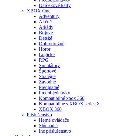
Darčekové karty
XBOX One
Adventury
Akčné
Arkády
Bojové
Detské
Dobrodružné
Horor
Logické
RPG
Simulátory
Športové
Stratégie
Závodné
Predplatné
Predobjednávky
Kompatibilné xbox 360
Kompatibilné s XBOX series X
XBOX 360
Príslušenstvo
Herné ovládače
Slúchadlá
Iné príslušenstvo