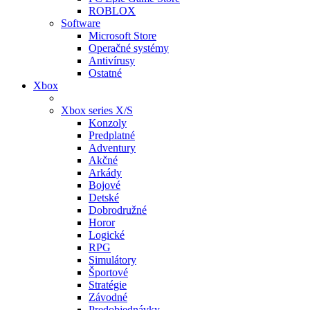
ROBLOX
Software
Microsoft Store
Operačné systémy
Antivírusy
Ostatné
Xbox
Xbox series X/S
Konzoly
Predplatné
Adventury
Akčné
Arkády
Bojové
Detské
Dobrodružné
Horor
Logické
RPG
Simulátory
Športové
Stratégie
Závodné
Predobjednávky