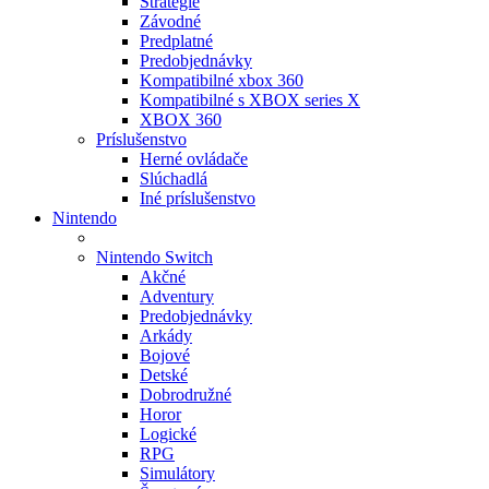
Stratégie
Závodné
Predplatné
Predobjednávky
Kompatibilné xbox 360
Kompatibilné s XBOX series X
XBOX 360
Príslušenstvo
Herné ovládače
Slúchadlá
Iné príslušenstvo
Nintendo
Nintendo Switch
Akčné
Adventury
Predobjednávky
Arkády
Bojové
Detské
Dobrodružné
Horor
Logické
RPG
Simulátory