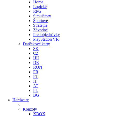
Horor
Logické
RPG
Simulátory
Športové
Stratégie
Závodné
Predobjednávky
PlayStation VR
Darčekové karty
SK
CZ
HU
DE
RON
FR
PT
IT
AT
PL
BG
Hardware
Konzoly
XBOX