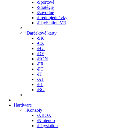
›
Športové
›
Stratégie
›
Závodné
›
Predobjednávky
›
PlayStation VR
›
Darčekové karty
›
SK
›
CZ
›
HU
›
DE
›
RON
›
FR
›
PT
›
IT
›
AT
›
PL
›
BG
Hardware
›
Konzoly
›
XBOX
›
Nintendo
›
Playstation