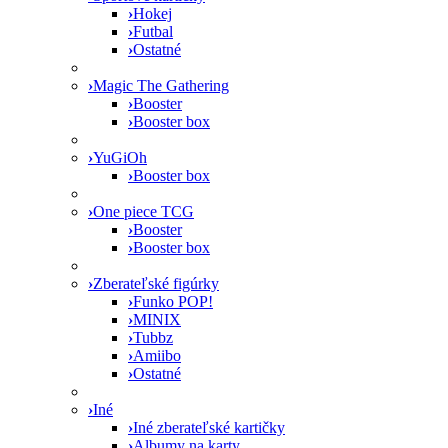
›
Hokej
›
Futbal
›
Ostatné
›
Magic The Gathering
›
Booster
›
Booster box
›
YuGiOh
›
Booster box
›
One piece TCG
›
Booster
›
Booster box
›
Zberateľské figúrky
›
Funko POP!
›
MINIX
›
Tubbz
›
Amiibo
›
Ostatné
›
Iné
›
Iné zberateľské kartičky
›
Albumy na karty