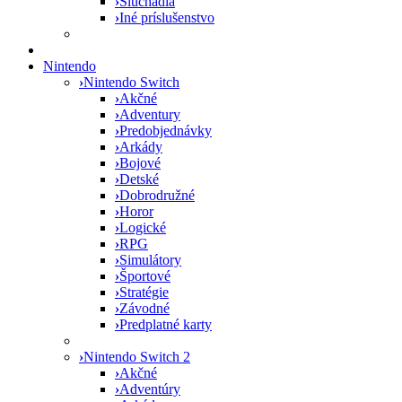
›
Slúchadlá
›
Iné príslušenstvo
Nintendo
›
Nintendo Switch
›
Akčné
›
Adventury
›
Predobjednávky
›
Arkády
›
Bojové
›
Detské
›
Dobrodružné
›
Horor
›
Logické
›
RPG
›
Simulátory
›
Športové
›
Stratégie
›
Závodné
›
Predplatné karty
›
Nintendo Switch 2
›
Akčné
›
Adventúry