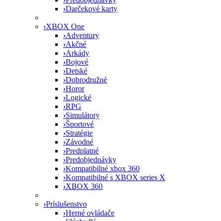
›
Darčekové karty
›
XBOX One
›
Adventury
›
Akčné
›
Arkády
›
Bojové
›
Detské
›
Dobrodružné
›
Horor
›
Logické
›
RPG
›
Simulátory
›
Športové
›
Stratégie
›
Závodné
›
Predplatné
›
Predobjednávky
›
Kompatibilné xbox 360
›
Kompatibilné s XBOX series X
›
XBOX 360
›
Príslušenstvo
›
Herné ovládače