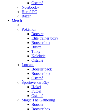
Ostatné
Notebooky
Herné PC
Razer
Merch
Pokémon
Boostre
Elite trainer boxy
Booster box
Blistre
Tinky
Kolekcie
Ostatné
Lorcana
Booster pack
Booster box
Ostatné
Športové kartičky
Hokej
Futbal
Ostatné
Magic The Gathering
Booster
Booster box