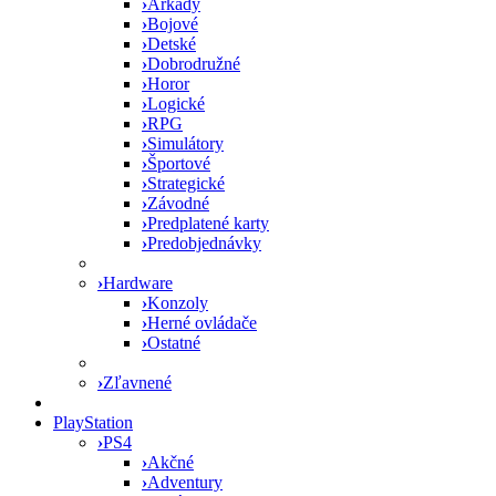
›
Arkády
›
Bojové
›
Detské
›
Dobrodružné
›
Horor
›
Logické
›
RPG
›
Simulátory
›
Športové
›
Strategické
›
Závodné
›
Predplatené karty
›
Predobjednávky
›
Hardware
›
Konzoly
›
Herné ovládače
›
Ostatné
›
Zľavnené
PlayStation
›
PS4
›
Akčné
›
Adventury