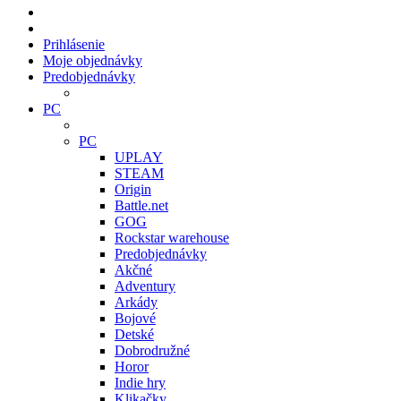
Prihlásenie
Moje objednávky
Predobjednávky
PC
PC
UPLAY
STEAM
Origin
Battle.net
GOG
Rockstar warehouse
Predobjednávky
Akčné
Adventury
Arkády
Bojové
Detské
Dobrodružné
Horor
Indie hry
Klikačky