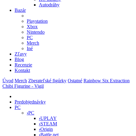
Autodráhy
Bazár
Playstation
Xbox
Nintendo
PC
Merch
Iné
Zľavy
Blog
Recenzie
Kontakt
Úvod
Merch
Zberateľské figúrky
Ostatné
Rainbow Six Extraction
Chibi Figurine - Vigil
Predobjednávky
PC
›
PC
›
UPLAY
›
STEAM
›
Origin
›
Battle.net