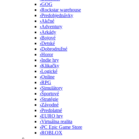
›
GOG
›
Rockstar warehouse
›
Predobjednávky
›
Akčné
›
Adventury
›
Arkády
›
Bojové
›
Detské
›
Dobrodružné
›
Horor
›
Indie hry
›
Klikačky
›
Logické
›
Online
›
RPG
›
Simulátory
›
Športové
›
Stratégie
›
Závodné
›
Predplatné
›
EURO hry
›
Virtuálna realita
›
PC Epic Game Store
›
ROBLOX