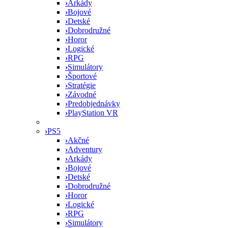
›
Arkády
›
Bojové
›
Detské
›
Dobrodružné
›
Horor
›
Logické
›
RPG
›
Simulátory
›
Športové
›
Stratégie
›
Závodné
›
Predobjednávky
›
PlayStation VR
›
PS5
›
Akčné
›
Adventury
›
Arkády
›
Bojové
›
Detské
›
Dobrodružné
›
Horor
›
Logické
›
RPG
›
Simulátory