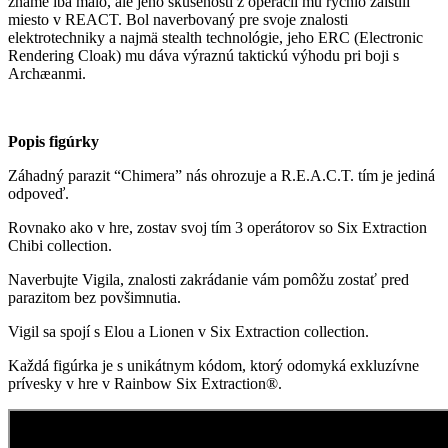
známe iba málo, ale jeho skúsenosti z operácií mu rýchlo zaistili
miesto v REACT. Bol naverbovaný pre svoje znalosti
elektrotechniky a najmä stealth technológie, jeho ERC (Electronic
Rendering Cloak) mu dáva výraznú taktickú výhodu pri boji s
Archæanmi.
Popis figúrky
Záhadný parazit “Chimera” nás ohrozuje a R.E.A.C.T. tím je jediná
odpoveď.
Rovnako ako v hre, zostav svoj tím 3 operátorov so Six Extraction
Chibi collection.
Naverbujte Vigila, znalosti zakrádanie vám pomôžu zostať pred
parazitom bez povšimnutia.
Vigil sa spojí s Elou a Lionen v Six Extraction collection.
Každá figúrka je s unikátnym kódom, ktorý odomyká exkluzívne
prívesky v hre v Rainbow Six Extraction®.