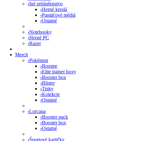
›
Iné príslušenstvo
›
Herné kreslá
›
Pamäťové médiá
›
Ostatné
›
Notebooky
›
Herné PC
›
Razer
Merch
›
Pokémon
›
Boostre
›
Elite trainer boxy
›
Booster box
›
Blistre
›
Tinky
›
Kolekcie
›
Ostatné
›
Lorcana
›
Booster pack
›
Booster box
›
Ostatné
›
Športové kartičky