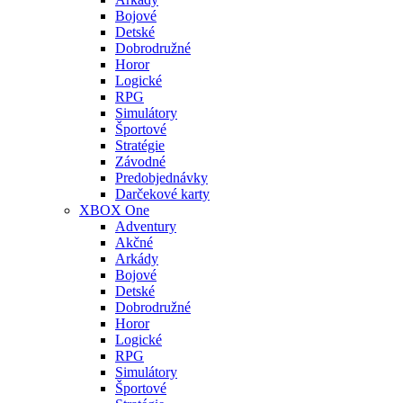
Bojové
Detské
Dobrodružné
Horor
Logické
RPG
Simulátory
Športové
Stratégie
Závodné
Predobjednávky
Darčekové karty
XBOX One
Adventury
Akčné
Arkády
Bojové
Detské
Dobrodružné
Horor
Logické
RPG
Simulátory
Športové