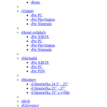
›
Retro
›
Volanty
›
Pre PC
›
Pre PlayStation
›
Pre Nintendo
›
Herné ovládače
›
Pre XBOX
›
Pre PC
›
Pre PlayStation
›
Pre Nintendo
›
Slúchadlá
›
Pre XBOX
›
Pre PC
›
Pre PSN
›
Monitory
›
Uhlopriečka 24,5" - 25"
›
Uhlopriečka 25" - 27"
›
Uhlopriečka 33" a vyššie
›
Myši
›
Klávesnice