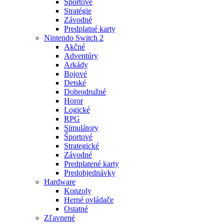
Športové
Stratégie
Závodné
Predplatné karty
Nintendo Switch 2
Akčné
Adventúry
Arkády
Bojové
Detské
Dobrodružné
Horor
Logické
RPG
Simulátory
Športové
Strategické
Závodné
Predplatené karty
Predobjednávky
Hardware
Konzoly
Herné ovládače
Ostatné
Zľavnené