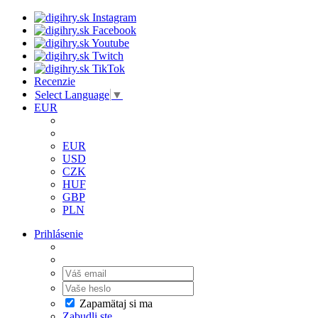
Recenzie
Select Language
▼
EUR
EUR
USD
CZK
HUF
GBP
PLN
Prihlásenie
Zapamätaj si ma
Zabudli ste