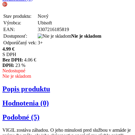
Stav produktu:
Nový
Výrobca:
Ubisoft
EAN:
3307216185819
Dostupnosť:
Nie je skladom
Odporúčaný vek:
3+
4.99
€
S DPH
Bez DPH:
4.06
€
DPH:
23 %
Nedostupné
Nie je skladom
Popis produktu
Hodnotenia (0)
Podobné (5)
VIGIL zostáva záhadou. O jeho minulosti pred službou v armáde je