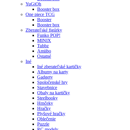
YuGiOh
Booster box
One piece TCG
Booster
Booster box
Zberateľské figúrky
Funko POP!
MINIX
Tubbz
Amiibo
Ostatné
Iné
Iné zberateľské kartičky
Albumy na karty
Gadgety
Spoločenské hry
Stavebnice
Obaly na kartičky
Steelbooky
Hrnčeky
Hračky
Plyšové hračky
Oblečenie
Puzzle
RC modely