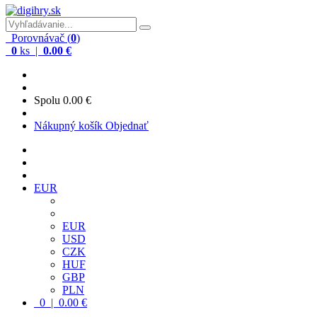
Porovnávač (
0
)
0
ks |
0.00 €
Spolu
0.00 €
Nákupný košík
Objednať
EUR
EUR
USD
CZK
HUF
GBP
PLN
0 | 0.00 €