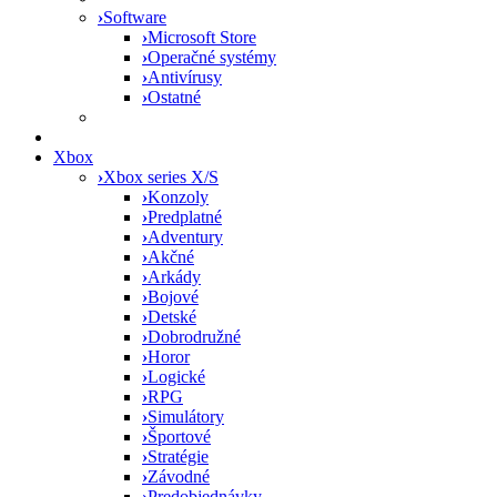
›
Software
›
Microsoft Store
›
Operačné systémy
›
Antivírusy
›
Ostatné
Xbox
›
Xbox series X/S
›
Konzoly
›
Predplatné
›
Adventury
›
Akčné
›
Arkády
›
Bojové
›
Detské
›
Dobrodružné
›
Horor
›
Logické
›
RPG
›
Simulátory
›
Športové
›
Stratégie
›
Závodné
›
Predobjednávky