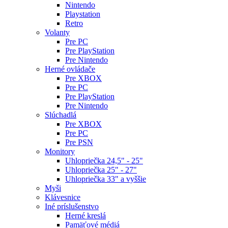
Nintendo
Playstation
Retro
Volanty
Pre PC
Pre PlayStation
Pre Nintendo
Herné ovládače
Pre XBOX
Pre PC
Pre PlayStation
Pre Nintendo
Slúchadlá
Pre XBOX
Pre PC
Pre PSN
Monitory
Uhlopriečka 24,5" - 25"
Uhlopriečka 25" - 27"
Uhlopriečka 33" a vyššie
Myši
Klávesnice
Iné príslušenstvo
Herné kreslá
Pamäťové médiá