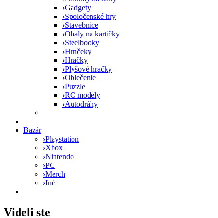
›
Gadgety
›
Spoločenské hry
›
Stavebnice
›
Obaly na kartičky
›
Steelbooky
›
Hrnčeky
›
Hračky
›
Plyšové hračky
›
Oblečenie
›
Puzzle
›
RC modely
›
Autodráhy
Bazár
›
Playstation
›
Xbox
›
Nintendo
›
PC
›
Merch
›
Iné
Videli ste