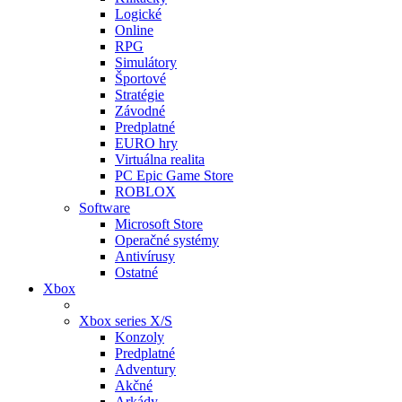
Logické
Online
RPG
Simulátory
Športové
Stratégie
Závodné
Predplatné
EURO hry
Virtuálna realita
PC Epic Game Store
ROBLOX
Software
Microsoft Store
Operačné systémy
Antivírusy
Ostatné
Xbox
Xbox series X/S
Konzoly
Predplatné
Adventury
Akčné
Arkády