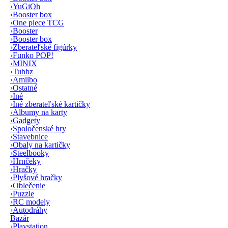
›
YuGiOh
›
Booster box
›
One piece TCG
›
Booster
›
Booster box
›
Zberateľské figúrky
›
Funko POP!
›
MINIX
›
Tubbz
›
Amiibo
›
Ostatné
›
Iné
›
Iné zberateľské kartičky
›
Albumy na karty
›
Gadgety
›
Spoločenské hry
›
Stavebnice
›
Obaly na kartičky
›
Steelbooky
›
Hrnčeky
›
Hračky
›
Plyšové hračky
›
Oblečenie
›
Puzzle
›
RC modely
›
Autodráhy
Bazár
›
Playstation