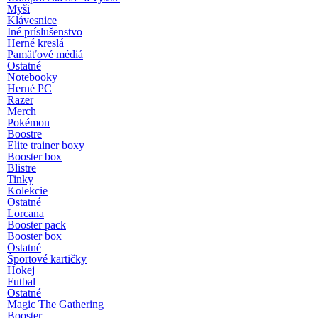
Myši
Klávesnice
Iné príslušenstvo
Herné kreslá
Pamäťové médiá
Ostatné
Notebooky
Herné PC
Razer
Merch
Pokémon
Boostre
Elite trainer boxy
Booster box
Blistre
Tinky
Kolekcie
Ostatné
Lorcana
Booster pack
Booster box
Ostatné
Športové kartičky
Hokej
Futbal
Ostatné
Magic The Gathering
Booster