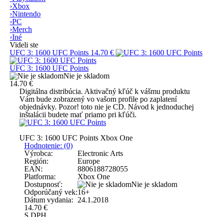
›
Xbox
›
Nintendo
›
PC
›
Merch
›
Iné
Videli ste
UFC 3: 1600 UFC Points
14.70 €
UFC 3: 1600 UFC Points
Nie je skladom
14.70 €
Digitálna distribúcia.
Aktivačný kľúč k vášmu produktu
Vám bude zobrazený vo vašom profile po zaplatení
objednávky.
Pozor! toto nie je CD.
Návod k jednoduchej
inštalácii budete mať priamo pri kľúči.
UFC 3: 1600 UFC Points Xbox One
Hodnotenie: (0)
Výrobca:
Electronic Arts
Región:
Europe
EAN:
8806188728055
Platforma:
Xbox One
Dostupnosť:
Nie je skladom
Odporúčaný vek:
16+
Dátum vydania:
24.1.2018
14.70
€
S DPH