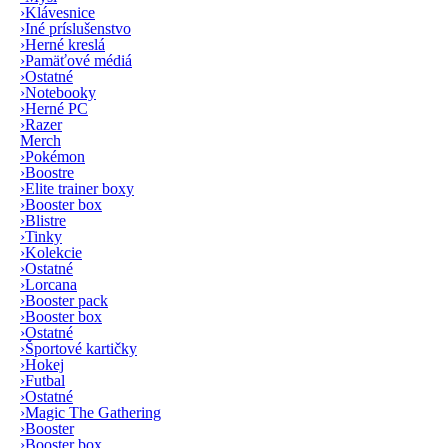
›
Klávesnice
›
Iné príslušenstvo
›
Herné kreslá
›
Pamäťové médiá
›
Ostatné
›
Notebooky
›
Herné PC
›
Razer
Merch
›
Pokémon
›
Boostre
›
Elite trainer boxy
›
Booster box
›
Blistre
›
Tinky
›
Kolekcie
›
Ostatné
›
Lorcana
›
Booster pack
›
Booster box
›
Ostatné
›
Športové kartičky
›
Hokej
›
Futbal
›
Ostatné
›
Magic The Gathering
›
Booster
›
Booster box