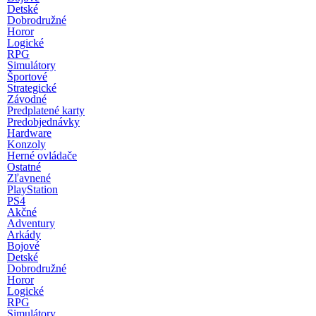
Detské
Dobrodružné
Horor
Logické
RPG
Simulátory
Športové
Strategické
Závodné
Predplatené karty
Predobjednávky
Hardware
Konzoly
Herné ovládače
Ostatné
Zľavnené
PlayStation
PS4
Akčné
Adventury
Arkády
Bojové
Detské
Dobrodružné
Horor
Logické
RPG
Simulátory