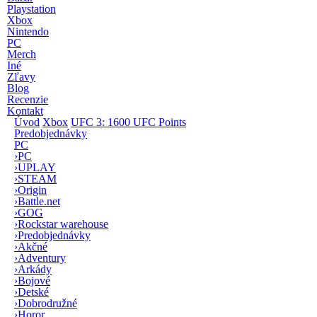
Playstation
Xbox
Nintendo
PC
Merch
Iné
Zľavy
Blog
Recenzie
Kontakt
Úvod
Xbox
UFC 3: 1600 UFC Points
Predobjednávky
PC
›
PC
›
UPLAY
›
STEAM
›
Origin
›
Battle.net
›
GOG
›
Rockstar warehouse
›
Predobjednávky
›
Akčné
›
Adventury
›
Arkády
›
Bojové
›
Detské
›
Dobrodružné
›
Horor