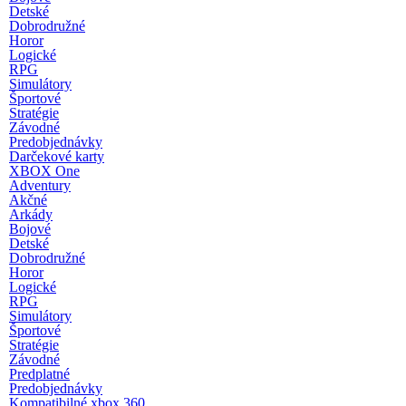
Detské
Dobrodružné
Horor
Logické
RPG
Simulátory
Športové
Stratégie
Závodné
Predobjednávky
Darčekové karty
XBOX One
Adventury
Akčné
Arkády
Bojové
Detské
Dobrodružné
Horor
Logické
RPG
Simulátory
Športové
Stratégie
Závodné
Predplatné
Predobjednávky
Kompatibilné xbox 360