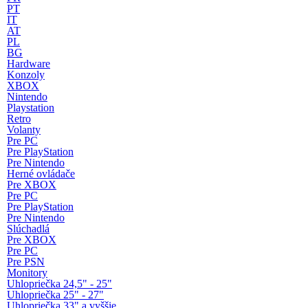
PT
IT
AT
PL
BG
Hardware
Konzoly
XBOX
Nintendo
Playstation
Retro
Volanty
Pre PC
Pre PlayStation
Pre Nintendo
Herné ovládače
Pre XBOX
Pre PC
Pre PlayStation
Pre Nintendo
Slúchadlá
Pre XBOX
Pre PC
Pre PSN
Monitory
Uhlopriečka 24,5" - 25"
Uhlopriečka 25" - 27"
Uhlopriečka 33" a vyššie