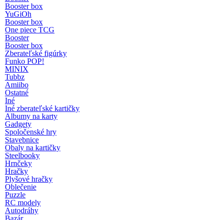
Booster box
YuGiOh
Booster box
One piece TCG
Booster
Booster box
Zberateľské figúrky
Funko POP!
MINIX
Tubbz
Amiibo
Ostatné
Iné
Iné zberateľské kartičky
Albumy na karty
Gadgety
Spoločenské hry
Stavebnice
Obaly na kartičky
Steelbooky
Hrnčeky
Hračky
Plyšové hračky
Oblečenie
Puzzle
RC modely
Autodráhy
Bazár