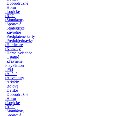
›
Dobrodružné
›
Horor
›
Logické
›
RPG
›
Simulátory
›
Športové
›
Strategické
›
Závodné
›
Predplatené karty
›
Predobjednávky
›
Hardware
›
Konzoly
›
Herné ovládače
›
Ostatné
›
Zľavnené
PlayStation
›
PS4
›
Akčné
›
Adventury
›
Arkády
›
Bojové
›
Detské
›
Dobrodružné
›
Horor
›
Logické
›
RPG
›
Simulátory
›
Športové