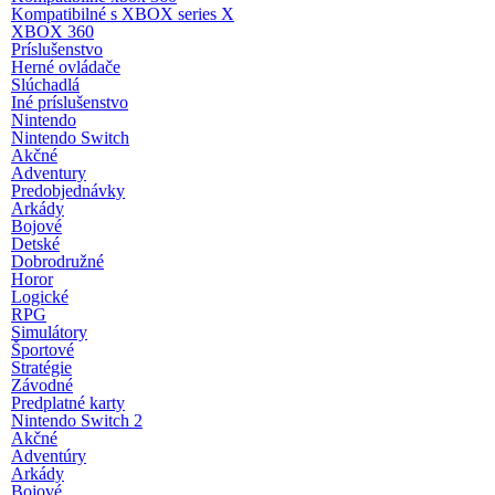
Kompatibilné s XBOX series X
XBOX 360
Príslušenstvo
Herné ovládače
Slúchadlá
Iné príslušenstvo
Nintendo
Nintendo Switch
Akčné
Adventury
Predobjednávky
Arkády
Bojové
Detské
Dobrodružné
Horor
Logické
RPG
Simulátory
Športové
Stratégie
Závodné
Predplatné karty
Nintendo Switch 2
Akčné
Adventúry
Arkády
Bojové