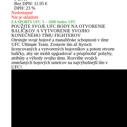
Bez DPH:
11.95
€
DPH:
23 %
Nedostupné
Nie je skladom
EA SPORTS UFC 3 – 1600 bodov UFC
POUŽITE SVOJE UFC BODY NA OTVORENIE
BALÍČKOV A VYTVORENIE SVOJHO
KONEČNÉHO TÍMU FIGHTEROV
Otestujte svoje bojové a manažérske schopnosti v tíme
UFC Ultimate Team. Zostavte tím až štyroch
licencovaných a vytvorených bojovníkov a potom otvorte
balíčky, aby ste mohli upgradovať a prispôsobiť pohyby,
atribúty a výhody svojho tímu. Rozviňte svojich
zmiešaných bojových umelcov na najvýbušnejší tím v
UFC!