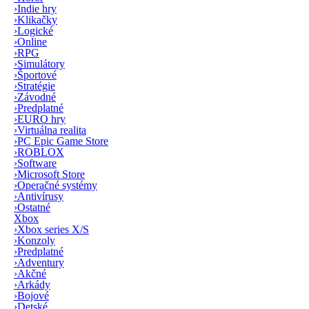
›
Indie hry
›
Klikačky
›
Logické
›
Online
›
RPG
›
Simulátory
›
Športové
›
Stratégie
›
Závodné
›
Predplatné
›
EURO hry
›
Virtuálna realita
›
PC Epic Game Store
›
ROBLOX
›
Software
›
Microsoft Store
›
Operačné systémy
›
Antivírusy
›
Ostatné
Xbox
›
Xbox series X/S
›
Konzoly
›
Predplatné
›
Adventury
›
Akčné
›
Arkády
›
Bojové
›
Detské