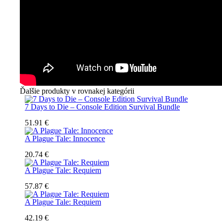
Ďalšie produkty v rovnakej kategórii
7 Days to Die – Console Edition Survival Bundle
51.91 €
A Plague Tale: Innocence
20.74 €
A Plague Tale: Requiem
57.87 €
A Plague Tale: Requiem
42.19 €