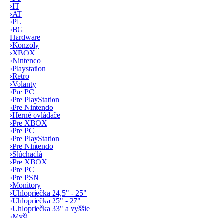
›
IT
›
AT
›
PL
›
BG
Hardware
›
Konzoly
›
XBOX
›
Nintendo
›
Playstation
›
Retro
›
Volanty
›
Pre PC
›
Pre PlayStation
›
Pre Nintendo
›
Herné ovládače
›
Pre XBOX
›
Pre PC
›
Pre PlayStation
›
Pre Nintendo
›
Slúchadlá
›
Pre XBOX
›
Pre PC
›
Pre PSN
›
Monitory
›
Uhlopriečka 24,5" - 25"
›
Uhlopriečka 25" - 27"
›
Uhlopriečka 33" a vyššie
›
Myši