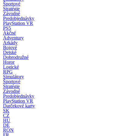
Športové
Stratégie
Závodné
Predobjednávky
PlayStation VR
PS5
Akčné
Adventury
Arkády
Bojové
Detské
Dobrodružné
Horor
Logické
RPG
Simulátory
Športové
Stratégie
Závodné
Predobjednávky
PlayStation VR
Darčekové karty
SK
CZ
HU
DE
RON
FR