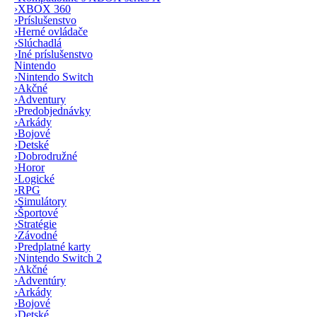
›
XBOX 360
›
Príslušenstvo
›
Herné ovládače
›
Slúchadlá
›
Iné príslušenstvo
Nintendo
›
Nintendo Switch
›
Akčné
›
Adventury
›
Predobjednávky
›
Arkády
›
Bojové
›
Detské
›
Dobrodružné
›
Horor
›
Logické
›
RPG
›
Simulátory
›
Športové
›
Stratégie
›
Závodné
›
Predplatné karty
›
Nintendo Switch 2
›
Akčné
›
Adventúry
›
Arkády
›
Bojové
›
Detské