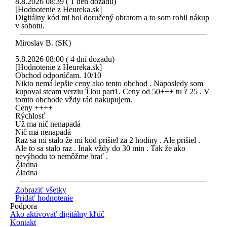
8.8.2026 08:39 ( 1 deň dozadu)
[Hodnotenie z Heureka.sk]
Digitálny kód mi bol doručený obratom a to som robil nákup
v sobotu.
Miroslav B. (SK)
5.8.2026 08:00 ( 4 dní dozadu)
[Hodnotenie z Heureka.sk]
Obchod odporúčam. 10/10
Nikto nemá lepšie ceny ako tento obchod . Naposledy som
kupoval steam verziu Tlou part1. Ceny od 50+++ tu ? 25 . V
tomto obchode vždy rád nakupujem.
Ceny ++++
Rýchlosť
Už ma nič nenapadá
Nič ma nenapadá
Raz sa mi stalo že mi kód prišiel za 2 hodiny . Ale prišiel .
Ale to sa stalo raz . Inak vždy do 30 min . Tak že ako
nevýhodu to nemôžme brať .
Žiadna
Žiadna
Zobraziť všetky
Pridať hodnotenie
Podpora
Ako aktivovať digitálny kľúč
Kontakt