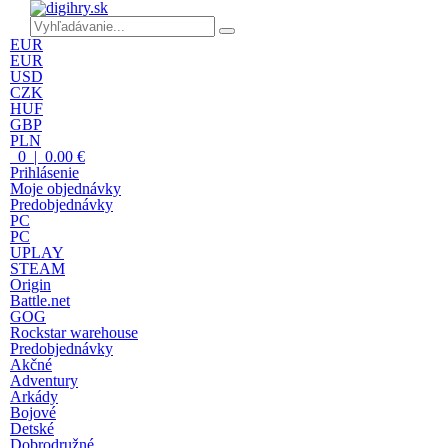
EUR
EUR
USD
CZK
HUF
GBP
PLN
0 | 0.00 €
Prihlásenie
Moje objednávky
Predobjednávky
PC
PC
UPLAY
STEAM
Origin
Battle.net
GOG
Rockstar warehouse
Predobjednávky
Akčné
Adventury
Arkády
Bojové
Detské
Dobrodružné