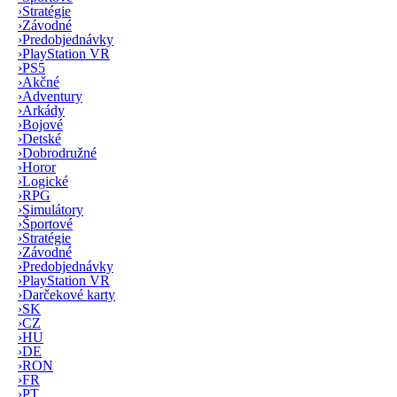
›
Stratégie
›
Závodné
›
Predobjednávky
›
PlayStation VR
›
PS5
›
Akčné
›
Adventury
›
Arkády
›
Bojové
›
Detské
›
Dobrodružné
›
Horor
›
Logické
›
RPG
›
Simulátory
›
Športové
›
Stratégie
›
Závodné
›
Predobjednávky
›
PlayStation VR
›
Darčekové karty
›
SK
›
CZ
›
HU
›
DE
›
RON
›
FR
›
PT