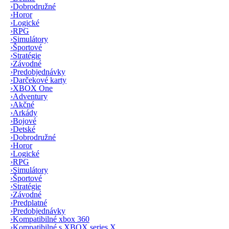
›
Dobrodružné
›
Horor
›
Logické
›
RPG
›
Simulátory
›
Športové
›
Stratégie
›
Závodné
›
Predobjednávky
›
Darčekové karty
›
XBOX One
›
Adventury
›
Akčné
›
Arkády
›
Bojové
›
Detské
›
Dobrodružné
›
Horor
›
Logické
›
RPG
›
Simulátory
›
Športové
›
Stratégie
›
Závodné
›
Predplatné
›
Predobjednávky
›
Kompatibilné xbox 360
›
Kompatibilné s XBOX series X