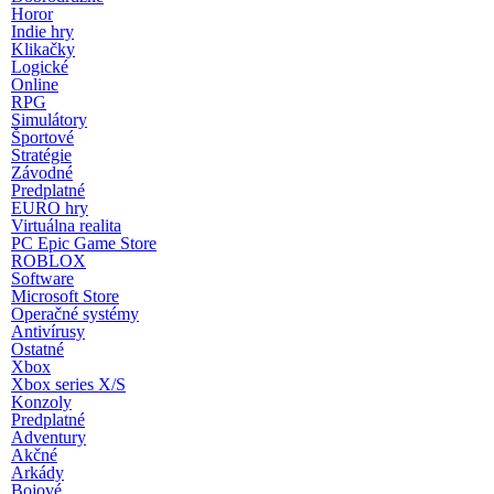
Horor
Indie hry
Klikačky
Logické
Online
RPG
Simulátory
Športové
Stratégie
Závodné
Predplatné
EURO hry
Virtuálna realita
PC Epic Game Store
ROBLOX
Software
Microsoft Store
Operačné systémy
Antivírusy
Ostatné
Xbox
Xbox series X/S
Konzoly
Predplatné
Adventury
Akčné
Arkády
Bojové