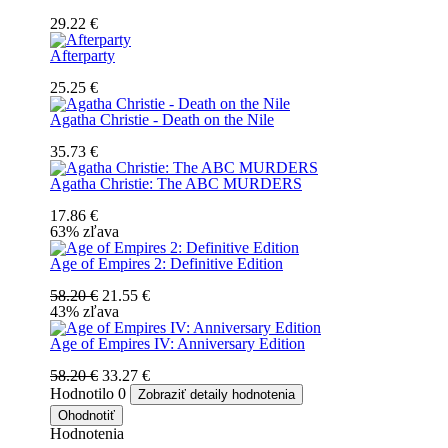
29.22 €
Afterparty
25.25 €
Agatha Christie - Death on the Nile
35.73 €
Agatha Christie: The ABC MURDERS
17.86 €
63% zľava
Age of Empires 2: Definitive Edition
58.20 €
21.55 €
43% zľava
Age of Empires IV: Anniversary Edition
58.20 €
33.27 €
Hodnotilo
0
Zobraziť detaily hodnotenia
Ohodnotiť
Hodnotenia