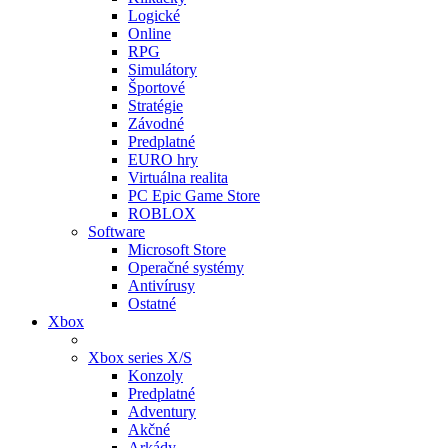
Logické
Online
RPG
Simulátory
Športové
Stratégie
Závodné
Predplatné
EURO hry
Virtuálna realita
PC Epic Game Store
ROBLOX
Software
Microsoft Store
Operačné systémy
Antivírusy
Ostatné
Xbox
Xbox series X/S
Konzoly
Predplatné
Adventury
Akčné
Arkády