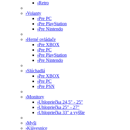
›
Retro
›
Volanty
›
Pre PC
›
Pre PlayStation
›
Pre Nintendo
›
Herné ovládače
›
Pre XBOX
›
Pre PC
›
Pre PlayStation
›
Pre Nintendo
›
Slúchadlá
›
Pre XBOX
›
Pre PC
›
Pre PSN
›
Monitory
›
Uhlopriečka 24,5" - 25"
›
Uhlopriečka 25" - 27"
›
Uhlopriečka 33" a vyššie
›
Myši
›
Klávesnice