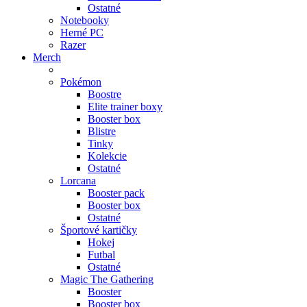
Ostatné
Notebooky
Herné PC
Razer
Merch
Pokémon
Boostre
Elite trainer boxy
Booster box
Blistre
Tinky
Kolekcie
Ostatné
Lorcana
Booster pack
Booster box
Ostatné
Športové kartičky
Hokej
Futbal
Ostatné
Magic The Gathering
Booster
Booster box