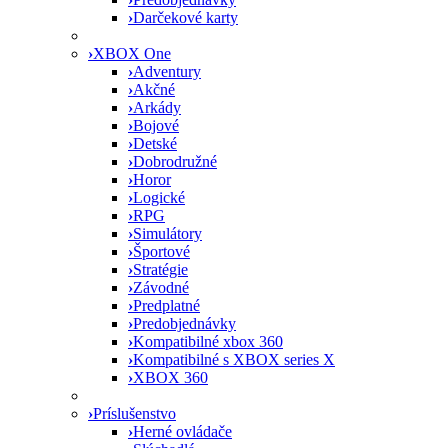
›
Darčekové karty
›
XBOX One
›
Adventury
›
Akčné
›
Arkády
›
Bojové
›
Detské
›
Dobrodružné
›
Horor
›
Logické
›
RPG
›
Simulátory
›
Športové
›
Stratégie
›
Závodné
›
Predplatné
›
Predobjednávky
›
Kompatibilné xbox 360
›
Kompatibilné s XBOX series X
›
XBOX 360
›
Príslušenstvo
›
Herné ovládače