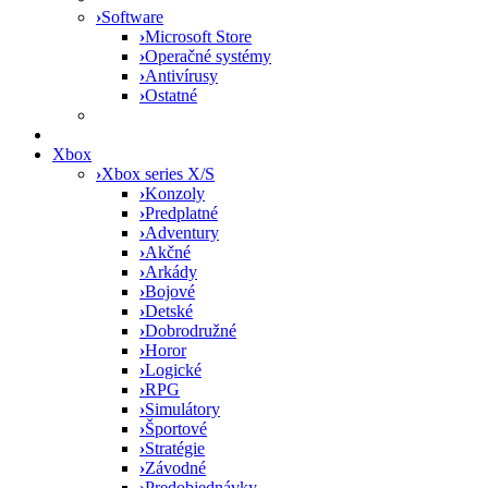
›
Software
›
Microsoft Store
›
Operačné systémy
›
Antivírusy
›
Ostatné
Xbox
›
Xbox series X/S
›
Konzoly
›
Predplatné
›
Adventury
›
Akčné
›
Arkády
›
Bojové
›
Detské
›
Dobrodružné
›
Horor
›
Logické
›
RPG
›
Simulátory
›
Športové
›
Stratégie
›
Závodné
›
Predobjednávky