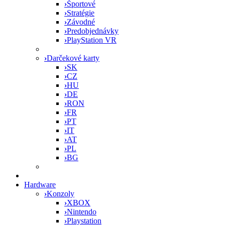
›
Športové
›
Stratégie
›
Závodné
›
Predobjednávky
›
PlayStation VR
›
Darčekové karty
›
SK
›
CZ
›
HU
›
DE
›
RON
›
FR
›
PT
›
IT
›
AT
›
PL
›
BG
Hardware
›
Konzoly
›
XBOX
›
Nintendo
›
Playstation