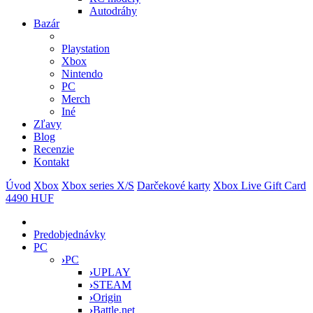
Autodráhy
Bazár
Playstation
Xbox
Nintendo
PC
Merch
Iné
Zľavy
Blog
Recenzie
Kontakt
Úvod
Xbox
Xbox series X/S
Darčekové karty
Xbox Live Gift Card
4490 HUF
Predobjednávky
PC
›
PC
›
UPLAY
›
STEAM
›
Origin
›
Battle.net