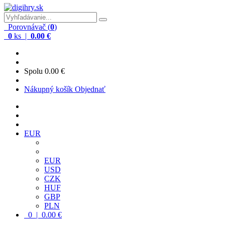
Porovnávač (
0
)
0
ks |
0.00 €
Spolu
0.00 €
Nákupný košík
Objednať
EUR
EUR
USD
CZK
HUF
GBP
PLN
0 | 0.00 €