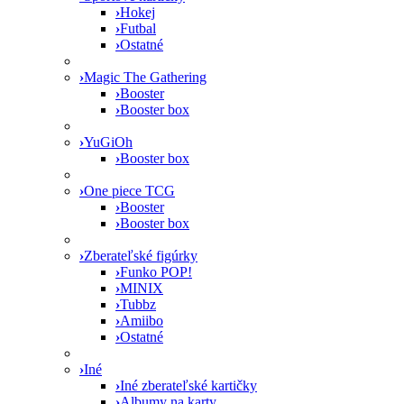
›
Hokej
›
Futbal
›
Ostatné
›
Magic The Gathering
›
Booster
›
Booster box
›
YuGiOh
›
Booster box
›
One piece TCG
›
Booster
›
Booster box
›
Zberateľské figúrky
›
Funko POP!
›
MINIX
›
Tubbz
›
Amiibo
›
Ostatné
›
Iné
›
Iné zberateľské kartičky
›
Albumy na karty