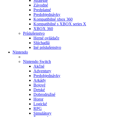
Stratégie
Závodné
Predplatné
Predobjednávky
Kompatibilné xbox 360
Kompatibilné s XBOX series X
XBOX 360
Príslušenstvo
Herné ovládače
Slúchadlá
Iné príslušenstvo
Nintendo
Nintendo Switch
Akčné
Adventury
Predobjednávky
Arkády
Bojové
Detské
Dobrodružné
Horor
Logické
RPG
Simulátory