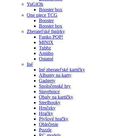
YuGiOh
Booster box
One piece TCG
Booster
Booster box
Zberateľské figúrky
Funko POP!
MINIX
Tubbz
Amiibo
Ostatné
Iné
Iné zberateľské kartičky
Albumy na karty
Gadgety
Spoločenské hry
Stavebnice
Obaly na kartičky
Steelbooky
Hrnčeky
Hračky
Plyšové hračky
Oblečenie
Puzzle
RC modely