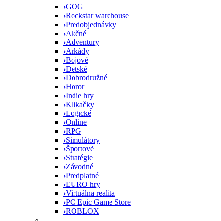
›
GOG
›
Rockstar warehouse
›
Predobjednávky
›
Akčné
›
Adventury
›
Arkády
›
Bojové
›
Detské
›
Dobrodružné
›
Horor
›
Indie hry
›
Klikačky
›
Logické
›
Online
›
RPG
›
Simulátory
›
Športové
›
Stratégie
›
Závodné
›
Predplatné
›
EURO hry
›
Virtuálna realita
›
PC Epic Game Store
›
ROBLOX