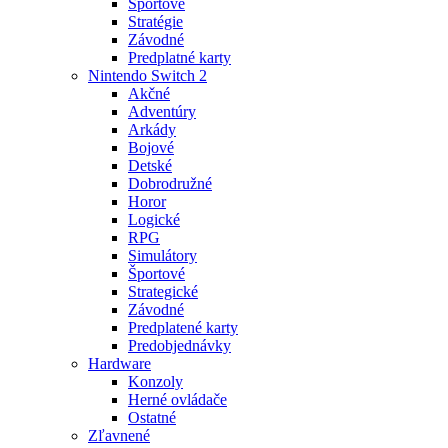
Športové
Stratégie
Závodné
Predplatné karty
Nintendo Switch 2
Akčné
Adventúry
Arkády
Bojové
Detské
Dobrodružné
Horor
Logické
RPG
Simulátory
Športové
Strategické
Závodné
Predplatené karty
Predobjednávky
Hardware
Konzoly
Herné ovládače
Ostatné
Zľavnené