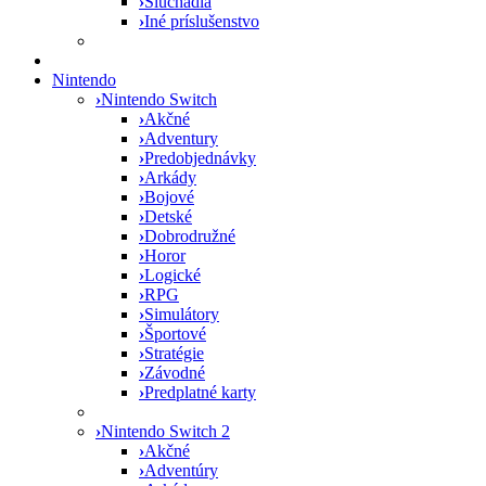
›
Slúchadlá
›
Iné príslušenstvo
Nintendo
›
Nintendo Switch
›
Akčné
›
Adventury
›
Predobjednávky
›
Arkády
›
Bojové
›
Detské
›
Dobrodružné
›
Horor
›
Logické
›
RPG
›
Simulátory
›
Športové
›
Stratégie
›
Závodné
›
Predplatné karty
›
Nintendo Switch 2
›
Akčné
›
Adventúry