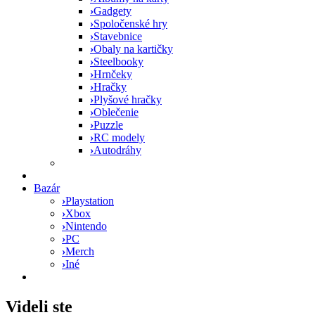
›
Gadgety
›
Spoločenské hry
›
Stavebnice
›
Obaly na kartičky
›
Steelbooky
›
Hrnčeky
›
Hračky
›
Plyšové hračky
›
Oblečenie
›
Puzzle
›
RC modely
›
Autodráhy
Bazár
›
Playstation
›
Xbox
›
Nintendo
›
PC
›
Merch
›
Iné
Videli ste