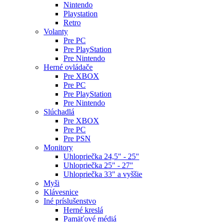
Nintendo
Playstation
Retro
Volanty
Pre PC
Pre PlayStation
Pre Nintendo
Herné ovládače
Pre XBOX
Pre PC
Pre PlayStation
Pre Nintendo
Slúchadlá
Pre XBOX
Pre PC
Pre PSN
Monitory
Uhlopriečka 24,5" - 25"
Uhlopriečka 25" - 27"
Uhlopriečka 33" a vyššie
Myši
Klávesnice
Iné príslušenstvo
Herné kreslá
Pamäťové médiá