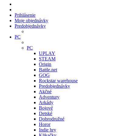
Prihlásenie
Moje objednávky
Predobjednávky
PC
PC
UPLAY
STEAM
Origin
Battle.net
GOG
Rockstar warehouse
Predobjednávky
Akčné
Adventury
Arkády
Bojové
Detské
Dobrodružné
Horor
Indie hry
Klikačky