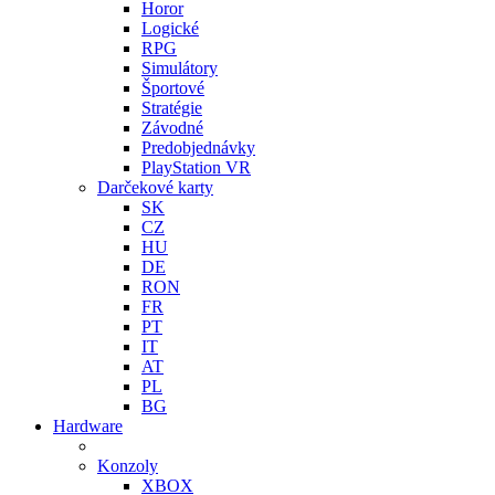
Horor
Logické
RPG
Simulátory
Športové
Stratégie
Závodné
Predobjednávky
PlayStation VR
Darčekové karty
SK
CZ
HU
DE
RON
FR
PT
IT
AT
PL
BG
Hardware
Konzoly
XBOX