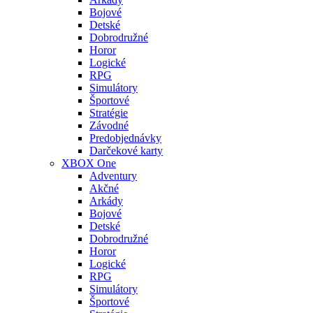
Bojové
Detské
Dobrodružné
Horor
Logické
RPG
Simulátory
Športové
Stratégie
Závodné
Predobjednávky
Darčekové karty
XBOX One
Adventury
Akčné
Arkády
Bojové
Detské
Dobrodružné
Horor
Logické
RPG
Simulátory
Športové