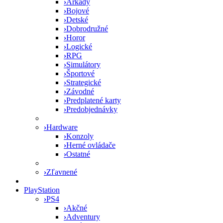
›
Arkády
›
Bojové
›
Detské
›
Dobrodružné
›
Horor
›
Logické
›
RPG
›
Simulátory
›
Športové
›
Strategické
›
Závodné
›
Predplatené karty
›
Predobjednávky
›
Hardware
›
Konzoly
›
Herné ovládače
›
Ostatné
›
Zľavnené
PlayStation
›
PS4
›
Akčné
›
Adventury