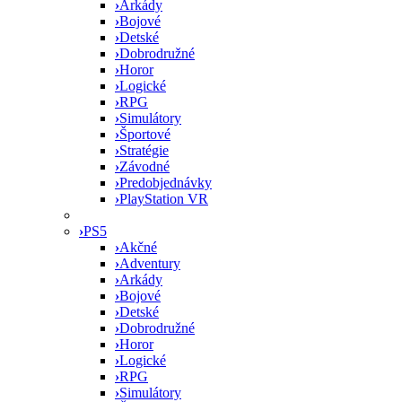
›
Arkády
›
Bojové
›
Detské
›
Dobrodružné
›
Horor
›
Logické
›
RPG
›
Simulátory
›
Športové
›
Stratégie
›
Závodné
›
Predobjednávky
›
PlayStation VR
›
PS5
›
Akčné
›
Adventury
›
Arkády
›
Bojové
›
Detské
›
Dobrodružné
›
Horor
›
Logické
›
RPG
›
Simulátory