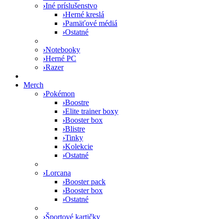
›
Iné príslušenstvo
›
Herné kreslá
›
Pamäťové médiá
›
Ostatné
›
Notebooky
›
Herné PC
›
Razer
Merch
›
Pokémon
›
Boostre
›
Elite trainer boxy
›
Booster box
›
Blistre
›
Tinky
›
Kolekcie
›
Ostatné
›
Lorcana
›
Booster pack
›
Booster box
›
Ostatné
›
Športové kartičky