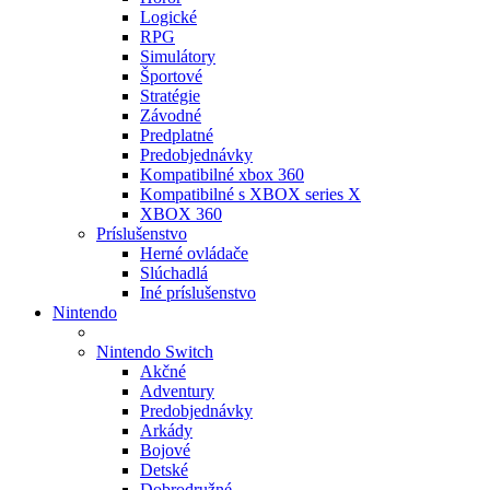
Logické
RPG
Simulátory
Športové
Stratégie
Závodné
Predplatné
Predobjednávky
Kompatibilné xbox 360
Kompatibilné s XBOX series X
XBOX 360
Príslušenstvo
Herné ovládače
Slúchadlá
Iné príslušenstvo
Nintendo
Nintendo Switch
Akčné
Adventury
Predobjednávky
Arkády
Bojové
Detské
Dobrodružné