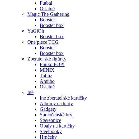
Futbal
Ostatné
Magic The Gathering
Booster
Booster box
YuGiOh
Booster box
One piece TCG
Booster
Booster box
Zberateľské figúrky
Funko POP!
MINIX
Tubbz
Amiibo
Ostatné
Iné
Iné zberateľské kartičky
Albumy na karty
Gadgety
Spoločenské hry
Stavebnice
Obaly na kartičky
Steelbooky
Hrnčeky