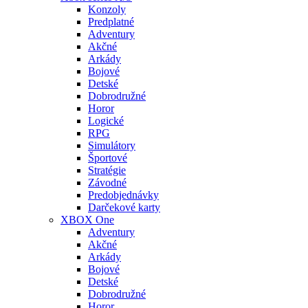
Konzoly
Predplatné
Adventury
Akčné
Arkády
Bojové
Detské
Dobrodružné
Horor
Logické
RPG
Simulátory
Športové
Stratégie
Závodné
Predobjednávky
Darčekové karty
XBOX One
Adventury
Akčné
Arkády
Bojové
Detské
Dobrodružné
Horor