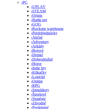
›
PC
›
UPLAY
›
STEAM
›
Origin
›
Battle.net
›
GOG
›
Rockstar warehouse
›
Predobjednávky
›
Akčné
›
Adventury
›
Arkády
›
Bojové
›
Detské
›
Dobrodružné
›
Horor
›
Indie hry
›
Klikačky
›
Logické
›
Online
›
RPG
›
Simulátory
›
Športové
›
Stratégie
›
Závodné
›
Predplatné