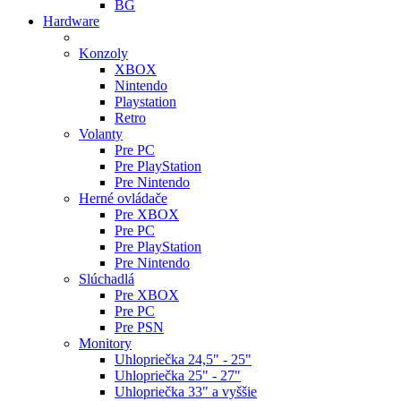
BG
Hardware
Konzoly
XBOX
Nintendo
Playstation
Retro
Volanty
Pre PC
Pre PlayStation
Pre Nintendo
Herné ovládače
Pre XBOX
Pre PC
Pre PlayStation
Pre Nintendo
Slúchadlá
Pre XBOX
Pre PC
Pre PSN
Monitory
Uhlopriečka 24,5" - 25"
Uhlopriečka 25" - 27"
Uhlopriečka 33" a vyššie