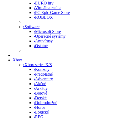
›
EURO hry
›
Virtuálna realita
›
PC Epic Game Store
›
ROBLOX
›
Software
›
Microsoft Store
›
Operačné systémy
›
Antivírusy
›
Ostatné
Xbox
›
Xbox series X/S
›
Konzoly
›
Predplatné
›
Adventury
›
Akčné
›
Arkády
›
Bojové
›
Detské
›
Dobrodružné
›
Horor
›
Logické
›
RPG