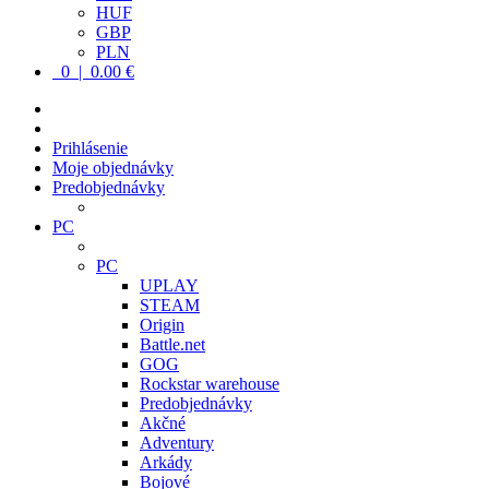
HUF
GBP
PLN
0 | 0.00 €
Prihlásenie
Moje objednávky
Predobjednávky
PC
PC
UPLAY
STEAM
Origin
Battle.net
GOG
Rockstar warehouse
Predobjednávky
Akčné
Adventury
Arkády
Bojové