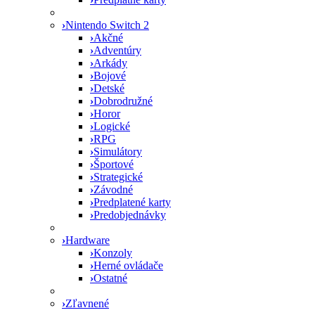
›
Nintendo Switch 2
›
Akčné
›
Adventúry
›
Arkády
›
Bojové
›
Detské
›
Dobrodružné
›
Horor
›
Logické
›
RPG
›
Simulátory
›
Športové
›
Strategické
›
Závodné
›
Predplatené karty
›
Predobjednávky
›
Hardware
›
Konzoly
›
Herné ovládače
›
Ostatné
›
Zľavnené