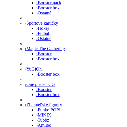
›
Booster pack
›
Booster box
›
Ostatné
›
Športové kartičky
›
Hokej
›
Futbal
›
Ostatné
›
Magic The Gathering
›
Booster
›
Booster box
›
YuGiOh
›
Booster box
›
One piece TCG
›
Booster
›
Booster box
›
Zberateľské figúrky
›
Funko POP!
›
MINIX
›
Tubbz
›
Amiibo