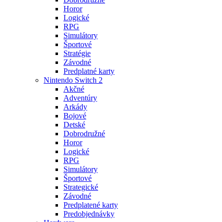
Horor
Logické
RPG
Simulátory
Športové
Stratégie
Závodné
Predplatné karty
Nintendo Switch 2
Akčné
Adventúry
Arkády
Bojové
Detské
Dobrodružné
Horor
Logické
RPG
Simulátory
Športové
Strategické
Závodné
Predplatené karty
Predobjednávky