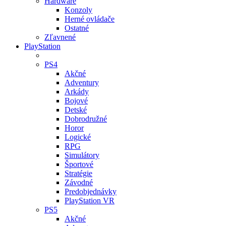
Hardware
Konzoly
Herné ovládače
Ostatné
Zľavnené
PlayStation
PS4
Akčné
Adventury
Arkády
Bojové
Detské
Dobrodružné
Horor
Logické
RPG
Simulátory
Športové
Stratégie
Závodné
Predobjednávky
PlayStation VR
PS5
Akčné