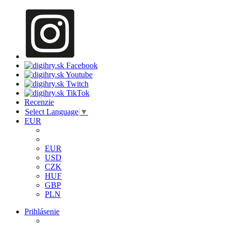
Recenzie
Select Language
▼
EUR
EUR
USD
CZK
HUF
GBP
PLN
Prihlásenie