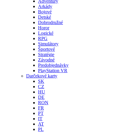
Adventury
Arkády
Bojové
Detské
Dobrodružné
Horor
Logické
RPG
Simulátory
Športové
Stratégie
Závodné
Predobjednávky
PlayStation VR
Darčekové karty
SK
CZ
HU
DE
RON
FR
PT
IT
AT
PL