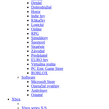
Detské
Dobrodružné
Horor
Indie hry
Klikačky
Logické
Online
RPG
Simulátory
Športové
Stratégie
Závodné
Predplatné
EURO hry
Virtuálna realita
PC Epic Game Store
ROBLOX
Software
Microsoft Store
Operačné systémy
Antivírusy
Ostatné
Xbox
Xbox series X/S