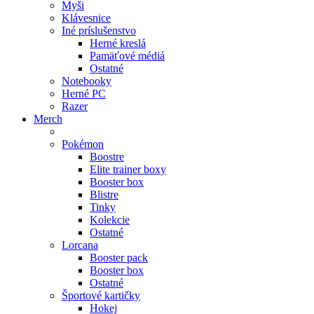
Myši
Klávesnice
Iné príslušenstvo
Herné kreslá
Pamäťové médiá
Ostatné
Notebooky
Herné PC
Razer
Merch
Pokémon
Boostre
Elite trainer boxy
Booster box
Blistre
Tinky
Kolekcie
Ostatné
Lorcana
Booster pack
Booster box
Ostatné
Športové kartičky
Hokej