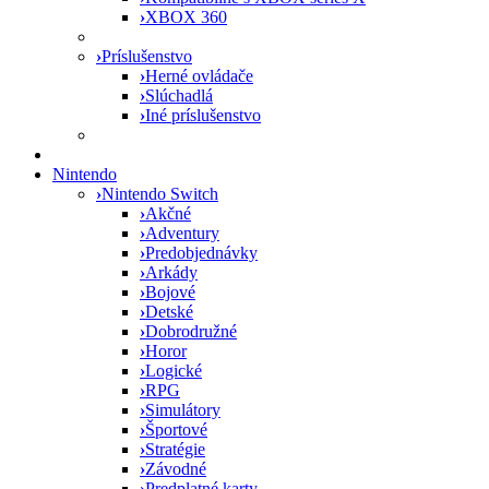
›
XBOX 360
›
Príslušenstvo
›
Herné ovládače
›
Slúchadlá
›
Iné príslušenstvo
Nintendo
›
Nintendo Switch
›
Akčné
›
Adventury
›
Predobjednávky
›
Arkády
›
Bojové
›
Detské
›
Dobrodružné
›
Horor
›
Logické
›
RPG
›
Simulátory
›
Športové
›
Stratégie
›
Závodné
›
Predplatné karty