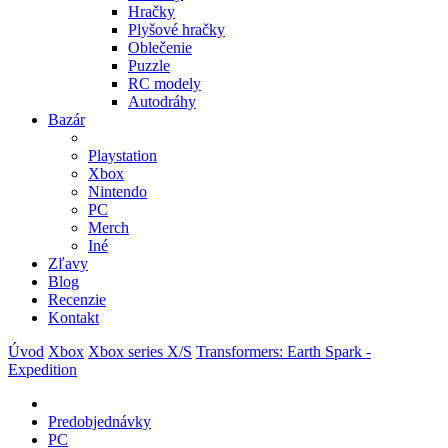
Hračky
Plyšové hračky
Oblečenie
Puzzle
RC modely
Autodráhy
Bazár
Playstation
Xbox
Nintendo
PC
Merch
Iné
Zľavy
Blog
Recenzie
Kontakt
Úvod
Xbox
Xbox series X/S
Transformers: Earth Spark -
Expedition
Predobjednávky
PC