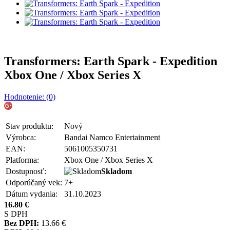
Transformers: Earth Spark - Expedition
Xbox One / Xbox Series X
Hodnotenie: (0)
Stav produktu:
Nový
Výrobca:
Bandai Namco Entertainment
EAN:
5061005350731
Platforma:
Xbox One / Xbox Series X
Dostupnosť:
Skladom
Odporúčaný vek:
7+
Dátum vydania:
31.10.2023
16.80
€
S DPH
Bez DPH:
13.66
€