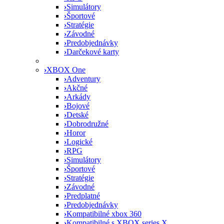
›
Simulátory
›
Športové
›
Stratégie
›
Závodné
›
Predobjednávky
›
Darčekové karty
›
XBOX One
›
Adventury
›
Akčné
›
Arkády
›
Bojové
›
Detské
›
Dobrodružné
›
Horor
›
Logické
›
RPG
›
Simulátory
›
Športové
›
Stratégie
›
Závodné
›
Predplatné
›
Predobjednávky
›
Kompatibilné xbox 360
›
Kompatibilné s XBOX series X