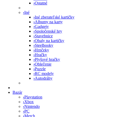
›
Ostatné
›
Iné
›
Iné zberateľské kartičky
›
Albumy na karty
›
Gadgety
›
Spoločenské hry
›
Stavebnice
›
Obaly na kartičky
›
Steelbooky
›
Hrnčeky
›
Hračky
›
Plyšové hračky
›
Oblečenie
›
Puzzle
›
RC modely
›
Autodráhy
Bazár
›
Playstation
›
Xbox
›
Nintendo
›
PC
›
Merch