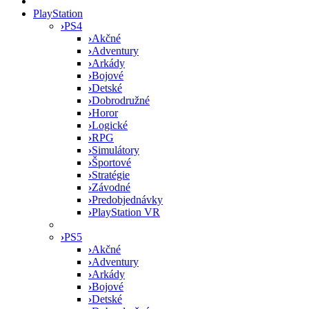
PlayStation
›
PS4
›
Akčné
›
Adventury
›
Arkády
›
Bojové
›
Detské
›
Dobrodružné
›
Horor
›
Logické
›
RPG
›
Simulátory
›
Športové
›
Stratégie
›
Závodné
›
Predobjednávky
›
PlayStation VR
›
PS5
›
Akčné
›
Adventury
›
Arkády
›
Bojové
›
Detské