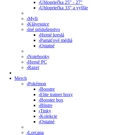
›
Uhlopriečka 25" - 27"
›
Uhlopriečka 33" a vyššie
›
Myši
›
Klávesnice
›
Iné príslušenstvo
›
Herné kreslá
›
Pamäťové médiá
›
Ostatné
›
Notebooky
›
Herné PC
›
Razer
Merch
›
Pokémon
›
Boostre
›
Elite trainer boxy
›
Booster box
›
Blistre
›
Tinky
›
Kolekcie
›
Ostatné
›
Lorcana