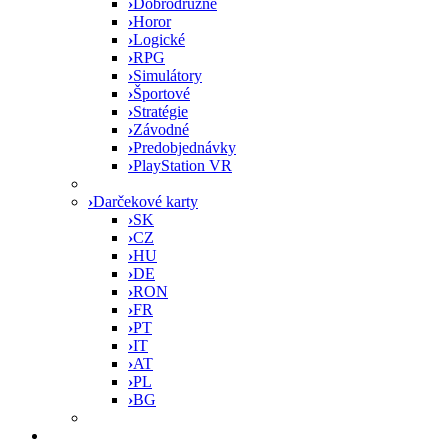
›
Dobrodružné
›
Horor
›
Logické
›
RPG
›
Simulátory
›
Športové
›
Stratégie
›
Závodné
›
Predobjednávky
›
PlayStation VR
›
Darčekové karty
›
SK
›
CZ
›
HU
›
DE
›
RON
›
FR
›
PT
›
IT
›
AT
›
PL
›
BG