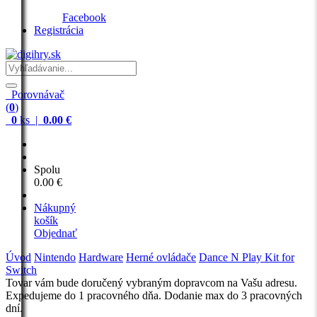
Facebook
Registrácia
Porovnávač
(
0
)
0
ks |
0.00 €
Spolu
0.00 €
Nákupný
košík
Objednať
Úvod
Nintendo
Hardware
Herné ovládače
Dance N Play Kit for
Switch
Tovar vám bude doručený vybraným dopravcom na Vašu adresu.
Expedujeme do 1 pracovného dňa. Dodanie max do 3 pracovných
dní.