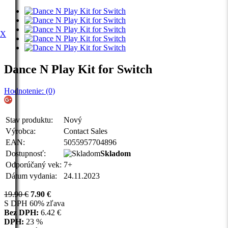
 X
Dance N Play Kit for Switch
Hodnotenie: (0)
Stav produktu:
Nový
Výrobca:
Contact Sales
EAN:
5055957704896
Dostupnosť:
Skladom
Odporúčaný vek:
7+
Dátum vydania:
24.11.2023
19.90 €
7.90
€
S DPH
60% zľava
Bez DPH:
6.42
€
DPH:
23 %