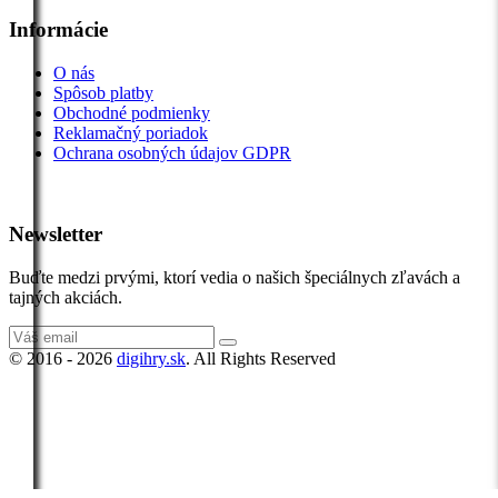
Informácie
O nás
Spôsob platby
Obchodné podmienky
Reklamačný poriadok
Ochrana osobných údajov GDPR
Newsletter
Buďte medzi prvými, ktorí vedia o našich špeciálnych zľavách a
tajných akciách.
© 2016 - 2026
digihry.sk
. All Rights Reserved