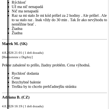
Rýchlosť
Už ma nič nenapadá
Nič ma nenapadá
Raz sa mi stalo že mi kód prišiel za 2 hodiny . Ale prišiel . Ale
to sa stalo raz . Inak vždy do 30 min . Tak že ako nevýhodu to
nemôžme brať .
Žiadna
Žiadna
Marek M. (SK)
4.8.2026 21:01 ( 1 deň dozadu)
[Hodnotenie z Digihry]
Pekne zabalené to prišlo, žiadny problém. Cena výhodná.
Rychlosť dodania
Cena
Bezchybné balenie
Trošku by to chcelo prehľadnejšiu stránku
Adriana B. (CZ)
4.8.2026 16:19 ( 1 deň dozadu)