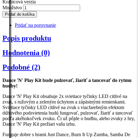
Krabicová verzia
Množstvo
Pridať do košíka
Pridať na porovnanie
Popis produktu
Hodnotenia (0)
Podobné (2)
Dance 'N' Play Kit bude pulzovať, žiariť a tancovať do rytmu
hudby!
Dance 'N' Play Kit obsahuje 2x svietiace tyčinky LED citlivé na
zvuk, s ružovým a zeleným úchytom a zápästnými remienkami.
Svietiace tyčinky LED citlivé na zvuk s viacfarebným efektom
dúhového podsvietenia budú fungovať, pulzovať, žiariť a tancovať
podľa akéhokoľvek zvuku. Či už pôjde o hudbu, alebo zvuky z hry,
Dance 'N' Play Kit prežiari vašu izbu.
Funguje dobre s hrami Just Dance, Burn It Up Zumba, Samba De