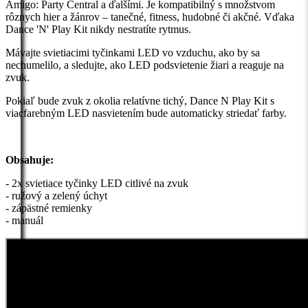
Amigo: Party Central a ďalšími. Je kompatibilný s množstvom
rôznych hier a žánrov – tanečné, fitness, hudobné či akčné. Vďaka
Dance 'N' Play Kit nikdy nestratíte rytmus.
Mávajte svietiacimi tyčinkami LED vo vzduchu, ako by sa
nechumelilo, a sledujte, ako LED podsvietenie žiari a reaguje na
zvuk.
Pokiaľ bude zvuk z okolia relatívne tichý, Dance N Play Kit s
viacfarebným LED nasvietením bude automaticky striedať farby.
Obsahuje:
- 2x svietiace tyčinky LED citlivé na zvuk
- ružový a zelený úchyt
- zápästné remienky
- manuál