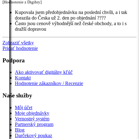
[Hodnotenie z Digihry]
Kupovala jsem předobjednávku na poslední chvíli, a i tak
dorazila do Česka už 2. den po objednání ????
Často jsou cenově výhodnější než české obchody, a to i s
dražší dopravou
Zobraziť všetky
Pridať hodnotenie
Podpora
Ako aktivovať digitálny kľúč
Kontakt
Hodnotenie zákazníkov / Recenzie
Naše služby
Môj účet
Moje objednávky
Vernostný systém
Partnerský program
Blog
Darčekový poukaz